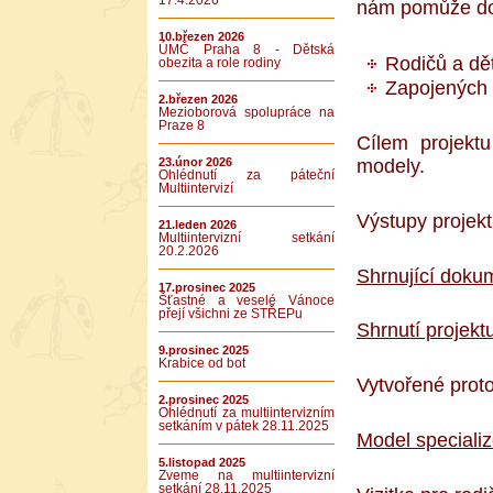
17.4.2026
nám pomůže doz
10.březen 2026
ÚMČ Praha 8 - Dětská
Rodičů a dětí
obezita a role rodiny
Zapojených 
2.březen 2026
Mezioborová spolupráce na
Praze 8
Cílem projekt
modely.
23.únor 2026
Ohlédnutí za páteční
Multiintervizí
Výstupy projekt
21.leden 2026
Multiintervizní setkání
20.2.2026
Shrnující doku
17.prosinec 2025
Šťastné a veselé Vánoce
přejí všichni ze STŘEPu
Shrnutí projekt
9.prosinec 2025
Krabice od bot
Vytvořené proto
2.prosinec 2025
Ohlédnutí za multiintervizním
setkáním v pátek 28.11.2025
Model special
5.listopad 2025
Zveme na multiintervizní
setkání 28.11.2025