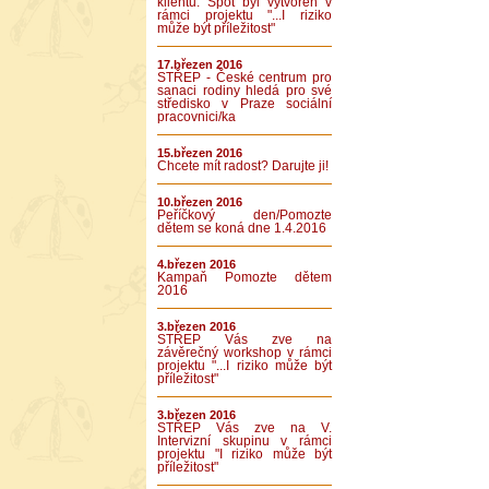
klientů. Spot byl vytvořen v
rámci projektu "...I riziko
může být příležitost"
17.březen 2016
STŘEP - České centrum pro
sanaci rodiny hledá pro své
středisko v Praze sociální
pracovnici/ka
15.březen 2016
Chcete mít radost? Darujte ji!
10.březen 2016
Peříčkový den/Pomozte
dětem se koná dne 1.4.2016
4.březen 2016
Kampaň Pomozte dětem
2016
3.březen 2016
STŘEP Vás zve na
závěrečný workshop v rámci
projektu "...I riziko může být
příležitost"
3.březen 2016
STŘEP Vás zve na V.
Intervizní skupinu v rámci
projektu "I riziko může být
příležitost"