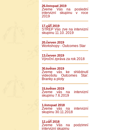
26.listopad 2019
Zveme Vás na poslední
intervizní skupinu v roce
2019
17.září 2019
STŘEP Vás zve na intervizní
skupinu 11.10. 2019
20.červen 2019
Workshopy - Outcomes Star
13.červen 2019
Výroční zpráva za rok 2018
30.květen 2019
Zveme vás ke shlédnutí
videošotu Outcomes Star:
Branky a ploty
15.květen 2019
Zveme vás na intervizní
skupinu 7.6.2019
1.listopad 2018
Zveme vás na intervizní
skupinu 30.11.2018
12.září 2018
Zveme Vás na podzimní
intervizní skupinu