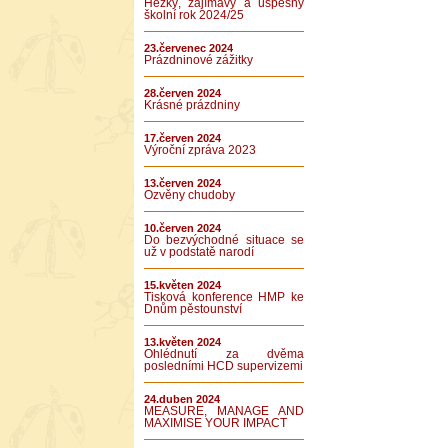
Hezký, zajímavý a úspěšný
školní rok 2024/25
23.červenec 2024
Prázdninové zážitky
28.červen 2024
Krásné prázdniny
17.červen 2024
Výroční zpráva 2023
13.červen 2024
Ozvěny chudoby
10.červen 2024
Do bezvýchodné situace se
už v podstatě narodí
15.květen 2024
Tisková konference HMP ke
Dnům pěstounství
13.květen 2024
Ohlédnutí za dvěma
posledními HCD supervizemi
24.duben 2024
MEASURE, MANAGE AND
MAXIMISE YOUR IMPACT