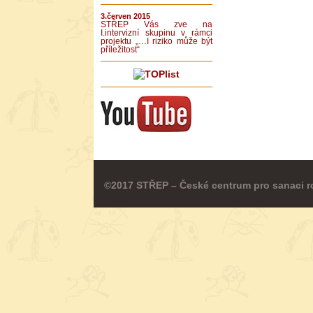
3.červen 2015
STŘEP Vás zve na
I.intervizní skupinu v rámci
projektu „…I riziko může být
příležitost“
©2017 STŘEP – České centrum pro sanaci r