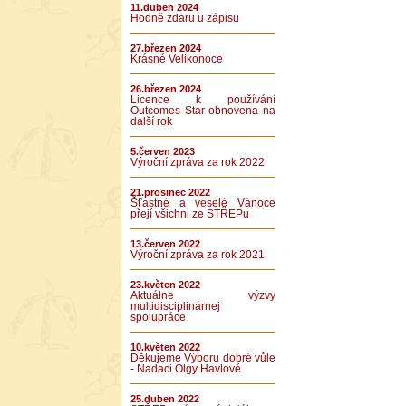
11.duben 2024
Hodně zdaru u zápisu
27.březen 2024
Krásné Velikonoce
26.březen 2024
Licence k používání
Outcomes Star obnovena na
další rok
5.červen 2023
Výroční zpráva za rok 2022
21.prosinec 2022
Šťastné a veselé Vánoce
přejí všichni ze STŘEPu
13.červen 2022
Výroční zpráva za rok 2021
23.květen 2022
Aktuálne výzvy
multidisciplinárnej
spolupráce
10.květen 2022
Děkujeme Výboru dobré vůle
- Nadaci Olgy Havlové
25.duben 2022