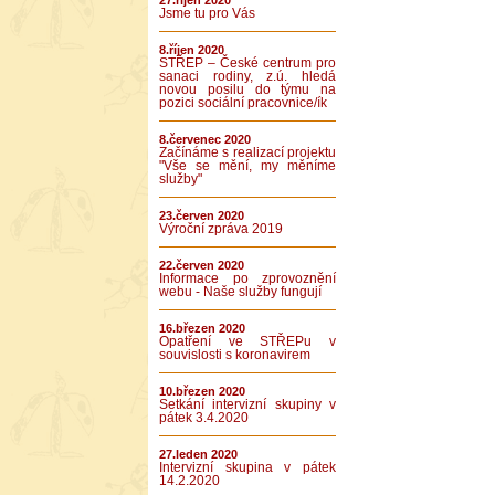
27.říjen 2020
Jsme tu pro Vás
8.říjen 2020
STŘEP – České centrum pro
sanaci rodiny, z.ú. hledá
novou posilu do týmu na
pozici sociální pracovnice/ík
8.červenec 2020
Začínáme s realizací projektu
"Vše se mění, my měníme
služby"
23.červen 2020
Výroční zpráva 2019
22.červen 2020
Informace po zprovoznění
webu - Naše služby fungují
16.březen 2020
Opatření ve STŘEPu v
souvislosti s koronavirem
10.březen 2020
Setkání intervizní skupiny v
pátek 3.4.2020
27.leden 2020
Intervizní skupina v pátek
14.2.2020