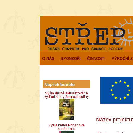
O NÁS
SPONZOŘI
ČINNOSTI
VÝROČNÍ 
Nepřehlédněte
Vyšlo druhé aktualizované
vydání knihy Sanace rodiny
Název projektu:
Vyšla kniha Případové
konference