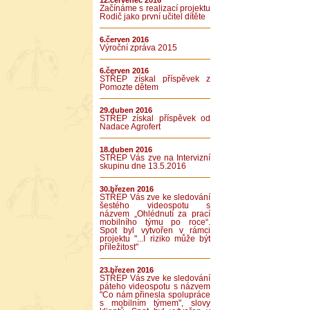
12.červenec 2016
Začínáme s realizací projektu
Rodič jako první učitel dítěte
6.červen 2016
Výroční zpráva 2015
6.červen 2016
STŘEP získal příspěvek z
Pomozte dětem
29.duben 2016
STŘEP získal příspěvek od
Nadace Agrofert
18.duben 2016
STŘEP Vás zve na Intervizní
skupinu dne 13.5.2016
30.březen 2016
STŘEP Vás zve ke sledování
šestého videospotu s
názvem „Ohlédnutí za prací
mobilního týmu po roce“.
Spot byl vytvořen v rámci
projektu "...I riziko může být
příležitost"
23.březen 2016
STŘEP Vás zve ke sledování
páteho videospotu s názvem
"Co nám přinesla spolupráce
s mobilním týmem", slovy