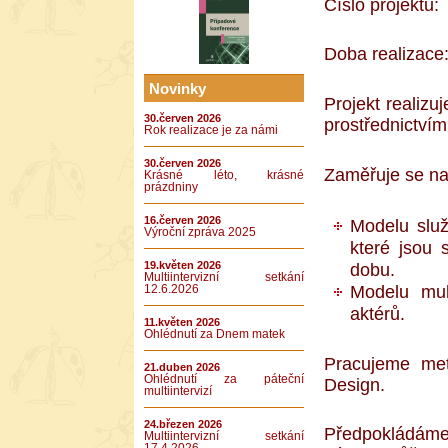
Číslo projektu
Doba realizace
Novinky
Projekt realiz
30.červen 2026
prostřednictví
Rok realizace je za námi
30.červen 2026
Zaměřuje se na
Krásné léto, krásné
prázdniny
16.červen 2026
Modelu slu
Výroční zpráva 2025
které jsou
19.květen 2026
dobu.
Multiintervizní setkání
Modelu mult
12.6.2026
aktérů.
11.květen 2026
Ohlédnutí za Dnem matek
Pracujeme me
21.duben 2026
Ohlédnutí za páteční
Design.
multiintervizí
24.březen 2026
Předpokládáme
Multiintervizní setkání