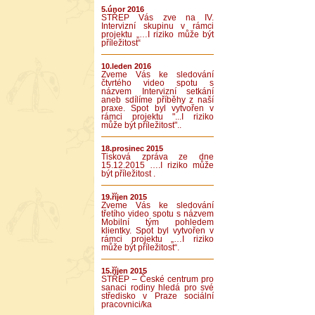
5.únor 2016
STŘEP Vás zve na IV.
Intervizní skupinu v rámci
projektu „…I riziko může být
příležitost“
10.leden 2016
Zveme Vás ke sledování
čtvrtého video spotu s
názvem Intervizní setkání
aneb sdílíme příběhy z naší
praxe. Spot byl vytvořen v
rámci projektu "...I riziko
může být příležitost"..
18.prosinec 2015
Tisková zpráva ze dne
15.12.2015 ….I riziko může
být příležitost .
19.říjen 2015
Zveme Vás ke sledování
třetího video spotu s názvem
Mobilní tým pohledem
klientky. Spot byl vytvořen v
rámci projektu „…I riziko
může být příležitost“.
15.říjen 2015
STŘEP – České centrum pro
sanaci rodiny hledá pro své
středisko v Praze sociální
pracovnici/ka