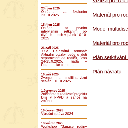
Vizitka pro rodi
23.říjen 2025
Ohlédnutí za školením
Materiál pro ro
23.10.2025
15.říjen 2025
Model multidisc
Ohlédnutí za prvním
intervizním setkáním po
čtyřech letech v pátek 10.10.
2025
Materiál pro r
23.září 2025
XXV. Celostátní seminář:
Aktuální otázky péče o děti
Plán setkávání
separované od rodičů, Brno
24-25.9.2025, Triada –
Poradenské centrum
Plán návratu
16.září 2025
Zveme na multiintervizní
setkání 10.10.2025
1.červenec 2025
Začínáme s realizací projektu
Dítě v PPPD a šance na
změnu
16.červen 2025
Výroční zpráva 2024
19.květen 2025
Workshop "Sanace rodiny