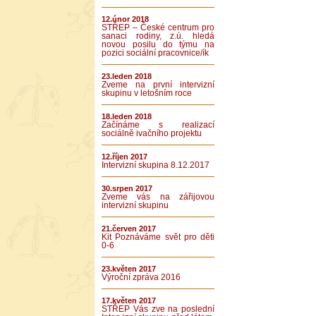
12.únor 2018
STŘEP – České centrum pro
sanaci rodiny, z.ú. hledá
novou posilu do týmu na
pozici sociální pracovnice/ík
23.leden 2018
Zveme na první intervizní
skupinu v letošním roce
18.leden 2018
Začínáme s realizací
sociálně ivačního projektu
12.říjen 2017
Intervizní skupina 8.12.2017
30.srpen 2017
Zveme vás na zářijovou
intervizní skupinu
21.červen 2017
Kit Poznáváme svět pro děti
0-6
23.květen 2017
Výroční zpráva 2016
17.květen 2017
STŘEP Vás zve na poslední