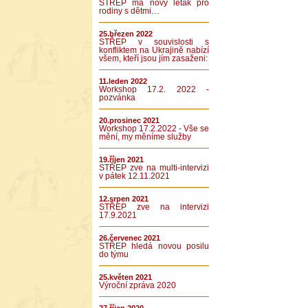
STŘEP má nový leták pro
rodiny s dětmi…
25.březen 2022
STŘEP v souvislosti s
konfliktem na Ukrajině nabízí
všem, kteří jsou jím zasaženi:
11.leden 2022
Workshop 17.2. 2022 -
pozvánka
20.prosinec 2021
Workshop 17.2.2022 - Vše se
mění, my měníme služby
19.říjen 2021
STŘEP zve na multi-intervizi
v pátek 12.11.2021
12.srpen 2021
STŘEP zve na intervizi
17.9.2021
26.červenec 2021
STŘEP hledá novou posilu
do týmu
25.květen 2021
Výroční zpráva 2020