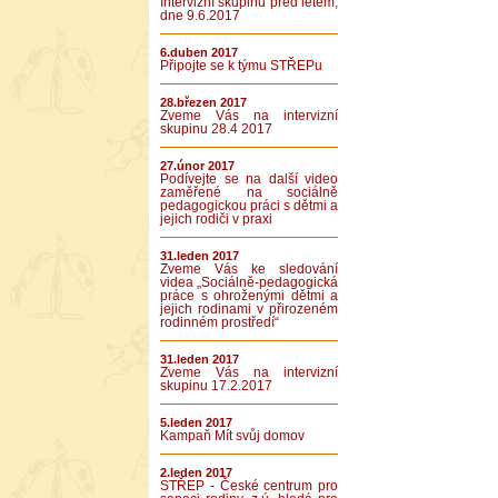
Intervizní skupinu před létem,
dne 9.6.2017
6.duben 2017
Připojte se k týmu STŘEPu
28.březen 2017
Zveme Vás na intervizní
skupinu 28.4 2017
27.únor 2017
Podívejte se na další video
zaměřené na sociálně
pedagogickou práci s dětmi a
jejich rodiči v praxi
31.leden 2017
Zveme Vás ke sledování
videa „Sociálně-pedagogická
práce s ohroženými dětmi a
jejich rodinami v přirozeném
rodinném prostředí“
31.leden 2017
Zveme Vás na intervizní
skupinu 17.2.2017
5.leden 2017
Kampaň Mít svůj domov
2.leden 2017
STŘEP - České centrum pro