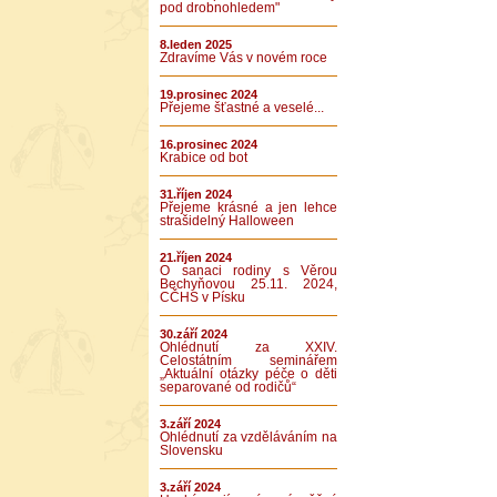
pod drobnohledem"
8.leden 2025
Zdravíme Vás v novém roce
19.prosinec 2024
Přejeme šťastné a veselé...
16.prosinec 2024
Krabice od bot
31.říjen 2024
Přejeme krásné a jen lehce
strašidelný Halloween
21.říjen 2024
O sanaci rodiny s Věrou
Bechyňovou 25.11. 2024,
CČHS v Písku
30.září 2024
Ohlédnutí za XXIV.
Celostátním seminářem
„Aktuální otázky péče o děti
separované od rodičů“
3.září 2024
Ohlédnutí za vzděláváním na
Slovensku
3.září 2024