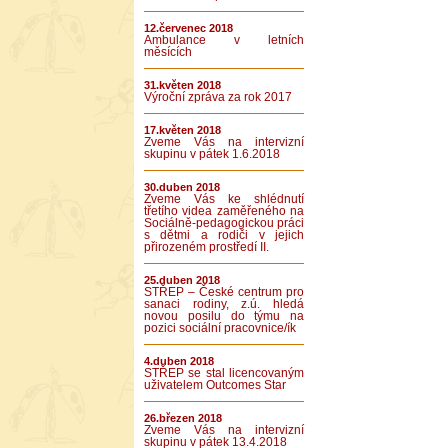
12.červenec 2018
Ambulance v letních
měsících
31.květen 2018
Výroční zpráva za rok 2017
17.květen 2018
Zveme Vás na intervizní
skupinu v pátek 1.6.2018
30.duben 2018
Zveme Vás ke shlédnutí
třetího videa zaměřeného na
Sociálně-pedagogickou práci
s dětmi a rodiči v jejich
přirozeném prostředí II.
25.duben 2018
STŘEP – České centrum pro
sanaci rodiny, z.ú. hledá
novou posilu do týmu na
pozici sociální pracovnice/ík
4.duben 2018
STŘEP se stal licencovaným
uživatelem Outcomes Star
26.březen 2018
Zveme Vás na intervizní
skupinu v pátek 13.4.2018