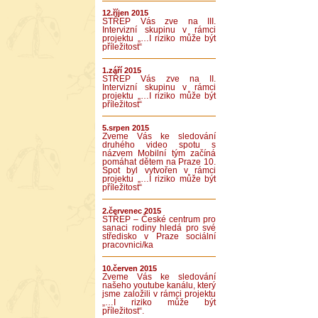
12.říjen 2015
STŘEP Vás zve na III.
Intervizní skupinu v rámci
projektu „…I riziko může být
příležitost“
1.září 2015
STŘEP Vás zve na II.
Intervizní skupinu v rámci
projektu „…I riziko může být
příležitost“
5.srpen 2015
Zveme Vás ke sledování
druhého video spotu s
názvem Mobilní tým začíná
pomáhat dětem na Praze 10.
Spot byl vytvořen v rámci
projektu „…I riziko může být
příležitost“
2.červenec 2015
STŘEP – České centrum pro
sanaci rodiny hledá pro své
středisko v Praze sociální
pracovnici/ka
10.červen 2015
Zveme Vás ke sledování
našeho youtube kanálu, který
jsme založili v rámci projektu
„…I riziko může být
příležitost“.