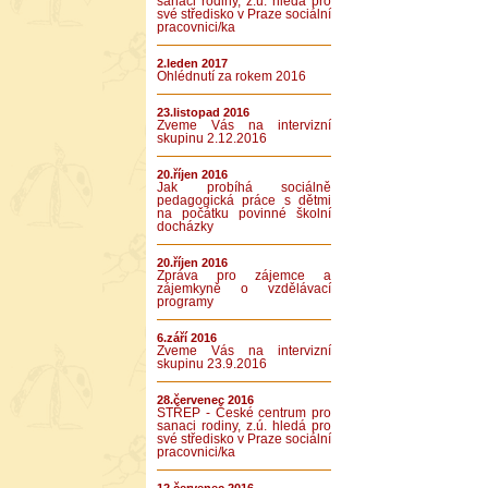
sanaci rodiny, z.ú. hledá pro
své středisko v Praze sociální
pracovnici/ka
2.leden 2017
Ohlédnutí za rokem 2016
23.listopad 2016
Zveme Vás na intervizní
skupinu 2.12.2016
20.říjen 2016
Jak probíhá sociálně
pedagogická práce s dětmi
na počátku povinné školní
docházky
20.říjen 2016
Zpráva pro zájemce a
zájemkyně o vzdělávací
programy
6.září 2016
Zveme Vás na intervizní
skupinu 23.9.2016
28.červenec 2016
STŘEP - České centrum pro
sanaci rodiny, z.ú. hledá pro
své středisko v Praze sociální
pracovnici/ka