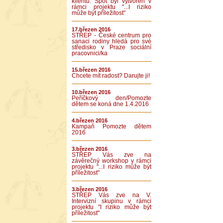
klientů. Spot byl vytvořen v
rámci projektu "...I riziko
může být příležitost"
17.březen 2016
STŘEP - České centrum pro
sanaci rodiny hledá pro své
středisko v Praze sociální
pracovnici/ka
15.březen 2016
Chcete mít radost? Darujte ji!
10.březen 2016
Peříčkový den/Pomozte
dětem se koná dne 1.4.2016
4.březen 2016
Kampaň Pomozte dětem
2016
3.březen 2016
STŘEP Vás zve na
závěrečný workshop v rámci
projektu "...I riziko může být
příležitost"
3.březen 2016
STŘEP Vás zve na V.
Intervizní skupinu v rámci
projektu "I riziko může být
příležitost"