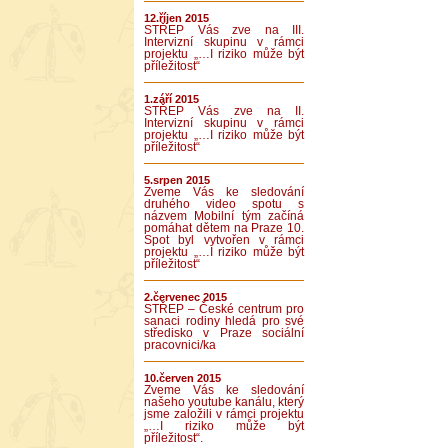
12.říjen 2015
STŘEP Vás zve na III.
Intervizní skupinu v rámci
projektu „…I riziko může být
příležitost“
1.září 2015
STŘEP Vás zve na II.
Intervizní skupinu v rámci
projektu „…I riziko může být
příležitost“
5.srpen 2015
Zveme Vás ke sledování
druhého video spotu s
názvem Mobilní tým začíná
pomáhat dětem na Praze 10.
Spot byl vytvořen v rámci
projektu „…I riziko může být
příležitost“
2.červenec 2015
STŘEP – České centrum pro
sanaci rodiny hledá pro své
středisko v Praze sociální
pracovnici/ka
10.červen 2015
Zveme Vás ke sledování
našeho youtube kanálu, který
jsme založili v rámci projektu
„…I riziko může být
příležitost“.