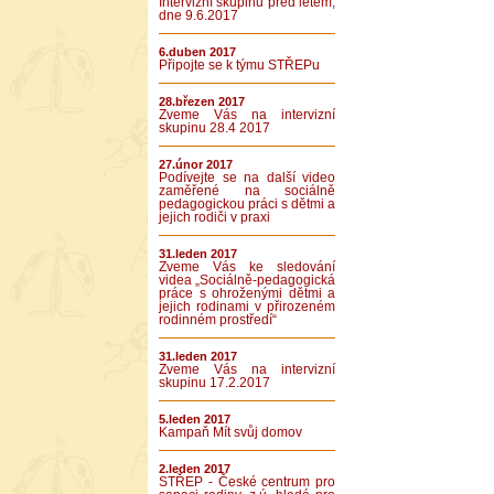
Intervizní skupinu před létem,
dne 9.6.2017
6.duben 2017
Připojte se k týmu STŘEPu
28.březen 2017
Zveme Vás na intervizní
skupinu 28.4 2017
27.únor 2017
Podívejte se na další video
zaměřené na sociálně
pedagogickou práci s dětmi a
jejich rodiči v praxi
31.leden 2017
Zveme Vás ke sledování
videa „Sociálně-pedagogická
práce s ohroženými dětmi a
jejich rodinami v přirozeném
rodinném prostředí“
31.leden 2017
Zveme Vás na intervizní
skupinu 17.2.2017
5.leden 2017
Kampaň Mít svůj domov
2.leden 2017
STŘEP - České centrum pro