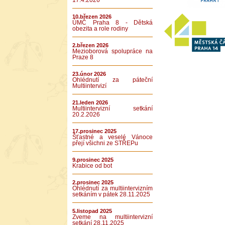
17.4.2026
10.březen 2026
ÚMČ Praha 8 - Dětská
obezita a role rodiny
2.březen 2026
Mezioborová spolupráce na
Praze 8
23.únor 2026
Ohlédnutí za páteční
Multiintervizí
21.leden 2026
Multiintervizní setkání
20.2.2026
17.prosinec 2025
Šťastné a veselé Vánoce
přejí všichni ze STŘEPu
9.prosinec 2025
Krabice od bot
2.prosinec 2025
Ohlédnutí za multiintervizním
setkáním v pátek 28.11.2025
5.listopad 2025
Zveme na multiintervizní
setkání 28.11.2025