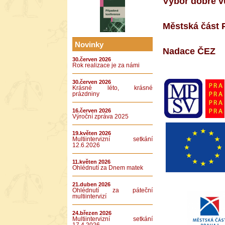
Výbor dobré v
Městská část P
Novinky
Nadace ČEZ
30.červen 2026
Rok realizace je za námi
30.červen 2026
Krásné léto, krásné
prázdniny
16.červen 2026
Výroční zpráva 2025
19.květen 2026
Multiintervizní setkání
12.6.2026
11.květen 2026
Ohlédnutí za Dnem matek
21.duben 2026
Ohlédnutí za páteční
multiintervizí
24.březen 2026
Multiintervizní setkání