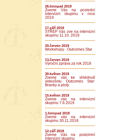
26.listopad 2019
Zveme Vás na poslední
intervizní skupinu v roce
2019
17.září 2019
STŘEP Vás zve na intervizní
skupinu 11.10. 2019
20.červen 2019
Workshopy - Outcomes Star
13.červen 2019
Výroční zpráva za rok 2018
30.květen 2019
Zveme vás ke shlédnutí
videošotu Outcomes Star:
Branky a ploty
15.květen 2019
Zveme vás na intervizní
skupinu 7.6.2019
1.listopad 2018
Zveme vás na intervizní
skupinu 30.11.2018
12.září 2018
Zveme Vás na podzimní
intervizní skupinu