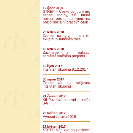
12.únor 2018
STŘEP – České centrum pro
sanaci rodiny, z.ú. hledá
novou posilu do týmu na
pozici sociální pracovnice/ík
23.leden 2018
Zveme na první intervizní
skupinu v letošním roce
18.leden 2018
Začínáme s realizací
sociálně ivačního projektu
12.říjen 2017
Intervizní skupina 8.12.2017
30.srpen 2017
Zveme vás na zářijovou
intervizní skupinu
21.červen 2017
Kit Poznáváme svět pro děti
0-6
23.květen 2017
Výroční zpráva 2016
17.květen 2017
STŘEP Vás zve na poslední