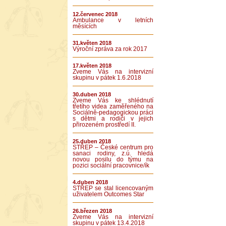
12.červenec 2018
Ambulance v letních
měsících
31.květen 2018
Výroční zpráva za rok 2017
17.květen 2018
Zveme Vás na intervizní
skupinu v pátek 1.6.2018
30.duben 2018
Zveme Vás ke shlédnutí
třetího videa zaměřeného na
Sociálně-pedagogickou práci
s dětmi a rodiči v jejich
přirozeném prostředí II.
25.duben 2018
STŘEP – České centrum pro
sanaci rodiny, z.ú. hledá
novou posilu do týmu na
pozici sociální pracovnice/ík
4.duben 2018
STŘEP se stal licencovaným
uživatelem Outcomes Star
26.březen 2018
Zveme Vás na intervizní
skupinu v pátek 13.4.2018