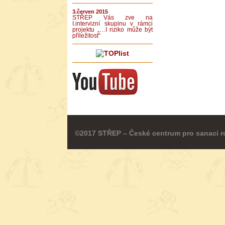
3.červen 2015
STŘEP Vás zve na
I.intervizní skupinu v rámci
projektu „…I riziko může být
příležitost“
©2017 STŘEP – České centrum pro sanaci r