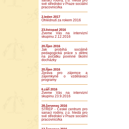
sanaci rodiny, z.ú. hledá pro
své středisko v Praze sociální
pracovnici/ka
2.leden 2017
Ohlédnutí za rokem 2016
23.listopad 2016
Zveme Vás na intervizní
skupinu 2.12.2016
20.říjen 2016
Jak probíhá sociálně
pedagogická práce s dětmi
na počátku povinné školní
docházky
20.říjen 2016
Zpráva pro zájemce a
zájemkyně o vzdělávací
programy
6.září 2016
Zveme Vás na intervizní
skupinu 23.9.2016
28.červenec 2016
STŘEP - České centrum pro
sanaci rodiny, z.ú. hledá pro
své středisko v Praze sociální
pracovnici/ka