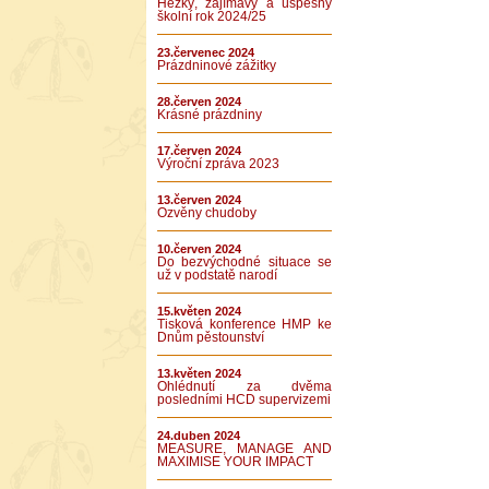
Hezký, zajímavý a úspěšný
školní rok 2024/25
23.červenec 2024
Prázdninové zážitky
28.červen 2024
Krásné prázdniny
17.červen 2024
Výroční zpráva 2023
13.červen 2024
Ozvěny chudoby
10.červen 2024
Do bezvýchodné situace se
už v podstatě narodí
15.květen 2024
Tisková konference HMP ke
Dnům pěstounství
13.květen 2024
Ohlédnutí za dvěma
posledními HCD supervizemi
24.duben 2024
MEASURE, MANAGE AND
MAXIMISE YOUR IMPACT