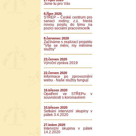
27.říjen 2020
Jsme tu pro Vás
8.říjen 2020
STŘEP – České centrum pro
sanaci rodiny, z.ú. hledá
novou posilu do týmu na
pozici sociální pracovnice/ík
8.červenec 2020
Začínáme s realizací projektu
"Vše se mění, my měníme
služby"
23.červen 2020
Výroční zpráva 2019
22.červen 2020
Informace po zprovoznění
webu - Naše služby fungují
16.březen 2020
Opatření ve STŘEPu v
souvislosti s koronavirem
10.březen 2020
Setkání intervizní skupiny v
pátek 3.4.2020
27.leden 2020
Intervizní skupina v pátek
14.2.2020