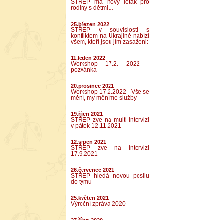
STŘEP má nový leták pro
rodiny s dětmi…
25.březen 2022
STŘEP v souvislosti s
konfliktem na Ukrajině nabízí
všem, kteří jsou jím zasaženi:
11.leden 2022
Workshop 17.2. 2022 -
pozvánka
20.prosinec 2021
Workshop 17.2.2022 - Vše se
mění, my měníme služby
19.říjen 2021
STŘEP zve na multi-intervizi
v pátek 12.11.2021
12.srpen 2021
STŘEP zve na intervizi
17.9.2021
26.červenec 2021
STŘEP hledá novou posilu
do týmu
25.květen 2021
Výroční zpráva 2020