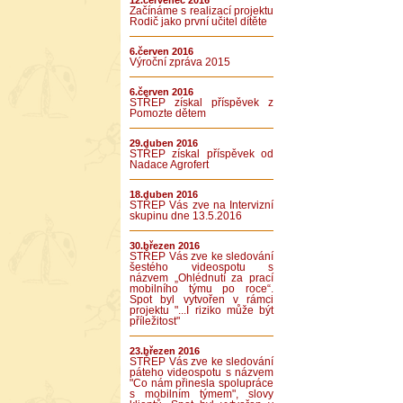
12.červenec 2016
Začínáme s realizací projektu
Rodič jako první učitel dítěte
6.červen 2016
Výroční zpráva 2015
6.červen 2016
STŘEP získal příspěvek z
Pomozte dětem
29.duben 2016
STŘEP získal příspěvek od
Nadace Agrofert
18.duben 2016
STŘEP Vás zve na Intervizní
skupinu dne 13.5.2016
30.březen 2016
STŘEP Vás zve ke sledování
šestého videospotu s
názvem „Ohlédnutí za prací
mobilního týmu po roce“.
Spot byl vytvořen v rámci
projektu "...I riziko může být
příležitost"
23.březen 2016
STŘEP Vás zve ke sledování
páteho videospotu s názvem
"Co nám přinesla spolupráce
s mobilním týmem", slovy