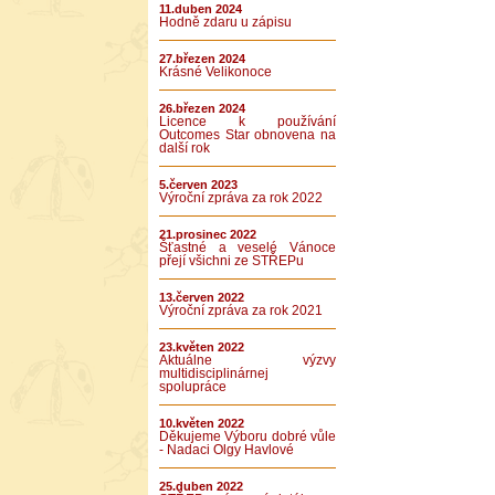
11.duben 2024
Hodně zdaru u zápisu
27.březen 2024
Krásné Velikonoce
26.březen 2024
Licence k používání
Outcomes Star obnovena na
další rok
5.červen 2023
Výroční zpráva za rok 2022
21.prosinec 2022
Šťastné a veselé Vánoce
přejí všichni ze STŘEPu
13.červen 2022
Výroční zpráva za rok 2021
23.květen 2022
Aktuálne výzvy
multidisciplinárnej
spolupráce
10.květen 2022
Děkujeme Výboru dobré vůle
- Nadaci Olgy Havlové
25.duben 2022