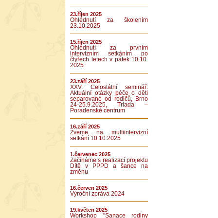
23.říjen 2025
Ohlédnutí za školením
23.10.2025
15.říjen 2025
Ohlédnutí za prvním
intervizním setkáním po
čtyřech letech v pátek 10.10.
2025
23.září 2025
XXV. Celostátní seminář:
Aktuální otázky péče o děti
separované od rodičů, Brno
24-25.9.2025, Triada –
Poradenské centrum
16.září 2025
Zveme na multiintervizní
setkání 10.10.2025
1.červenec 2025
Začínáme s realizací projektu
Dítě v PPPD a šance na
změnu
16.červen 2025
Výroční zpráva 2024
19.květen 2025
Workshop "Sanace rodiny