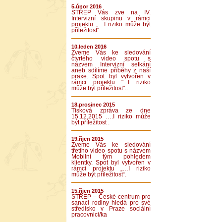
5.únor 2016
STŘEP Vás zve na IV.
Intervizní skupinu v rámci
projektu „…I riziko může být
příležitost“
10.leden 2016
Zveme Vás ke sledování
čtvrtého video spotu s
názvem Intervizní setkání
aneb sdílíme příběhy z naší
praxe. Spot byl vytvořen v
rámci projektu "...I riziko
může být příležitost"..
18.prosinec 2015
Tisková zpráva ze dne
15.12.2015 ….I riziko může
být příležitost .
19.říjen 2015
Zveme Vás ke sledování
třetího video spotu s názvem
Mobilní tým pohledem
klientky. Spot byl vytvořen v
rámci projektu „…I riziko
může být příležitost“.
15.říjen 2015
STŘEP – České centrum pro
sanaci rodiny hledá pro své
středisko v Praze sociální
pracovnici/ka