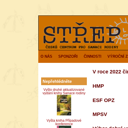
O NÁS
SPONZOŘI
ČINNOSTI
VÝROČNÍ 
V roce 2022 č
Nepřehlédněte
HMP
Vyšlo druhé aktualizované
vydání knihy Sanace rodiny
ESF OPZ
MPSV
Vyšla kniha Případové
konference