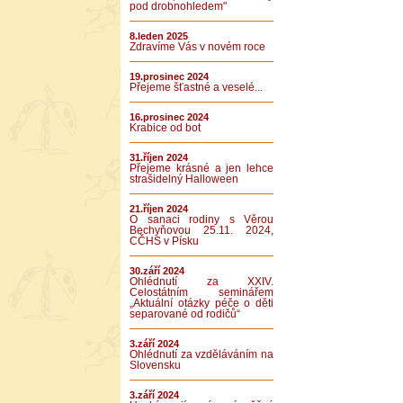
pod drobnohledem"
8.leden 2025
Zdravíme Vás v novém roce
19.prosinec 2024
Přejeme šťastné a veselé...
16.prosinec 2024
Krabice od bot
31.říjen 2024
Přejeme krásné a jen lehce
strašidelný Halloween
21.říjen 2024
O sanaci rodiny s Věrou
Bechyňovou 25.11. 2024,
CČHS v Písku
30.září 2024
Ohlédnutí za XXIV.
Celostátním seminářem
„Aktuální otázky péče o děti
separované od rodičů“
3.září 2024
Ohlédnutí za vzděláváním na
Slovensku
3.září 2024