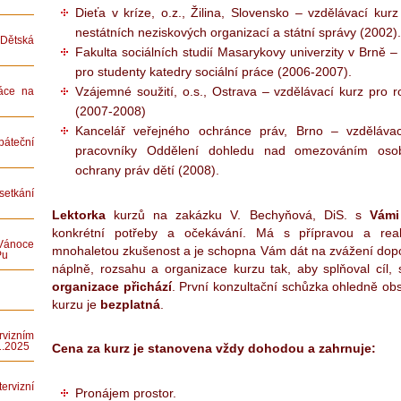
Dieťa v kríze, o.z., Žilina, Slovensko – vzdělávací kur
nestátních neziskových organizací a státní správy (2002).
ětská
Fakulta sociálních studií Masarykovy univerzity v Brně –
pro studenty katedry sociální práce (2006-2007).
Vzájemné soužití, o.s., Ostrava – vzdělávací kurz pro 
áce na
(2007-2008)
Kancelář veřejného ochránce práv, Brno – vzděláva
teční
pracovníky Oddělení dohledu nad omezováním oso
ochrany práv dětí (2008).
etkání
Lektorka
kurzů na zakázku V. Bechyňová, DiS. s
Vámi
konkrétní potřeby a očekávání. Má s přípravou a reali
Vánoce
mnohaletou zkušenost a je schopna Vám dát na zvážení dop
Pu
náplně, rozsahu a organizace kurzu tak, aby splňoval cíl,
organizace přichází
. První konzultační schůzka ohledně ob
kurzu je
bezplatná
.
rvizním
Cena za kurz je stanovena vždy dohodou a zahrnuje:
1.2025
rvizní
Pronájem prostor.