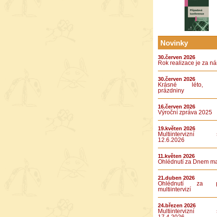
Novinky
30.červen 2026
Rok realizace je za n
30.červen 2026
Krásné léto, k
prázdniny
16.červen 2026
Výroční zpráva 2025
19.květen 2026
Multiintervizní s
12.6.2026
11.květen 2026
Ohlédnutí za Dnem m
21.duben 2026
Ohlédnutí za pá
multiintervizí
24.březen 2026
Multiintervizní s