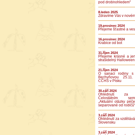
pod drobnohledem"
8.leden 2025
Zdravíme Vás v novém
19.prosinec 2024
Přejeme šťastné a vese
16.prosinec 2024
Krabice od bot
31.říjen 2024
Přejeme krásné a je
strašidelný Halloween
21.říjen 2024
O sanaci rodiny s
Bechyňovou 25.11.
CČHS v Písku
30.září 2024
Ohlédnutí za 
Celostátním semi
„Aktuální otázky péče
separované od rodičů
3.září 2024
Ohlédnutí za vzděláv
Slovensku
3.září 2024