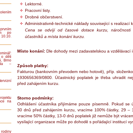
Lektorné.
Pracovní listy.
lením
Drobné občerstvení.
Administrativně-technické náklady související s realizací 
rvním
Cena se odvíjí od časové dotace kurzu, náročnosti 
ním po
účastníků a místa konání kurzu.
 10.10.
Místo konání:
Dle dohody mezi zadavatelskou a vzdělávací in
minář:
 o děti
ů, Brno
iada –
Způsob platby:
Fakturou (bankovním převodem nebo hotově), příp. složenkou
1930656369/0800. Účastnický poplatek je třeba uhradit ne
rvizní
před zahájením kurzu.
Storno podmínky:
rojektu
nce na
Odhlášení účastníka přijímáme pouze písemně. Pokud se ú
30 dnů před zahájením kurzu, vracíme 100% částky, 29 –
vracíme 50% částky, 13-0 dnů poplatek již nemůže být vráce
vysílající organizace může po dohodě s pořádající institucí vy
rodiny