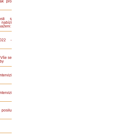
ák pro
sti s
 nabízí
saženi:
022 -
 Vše se
by
tervizi
ervizi
posilu