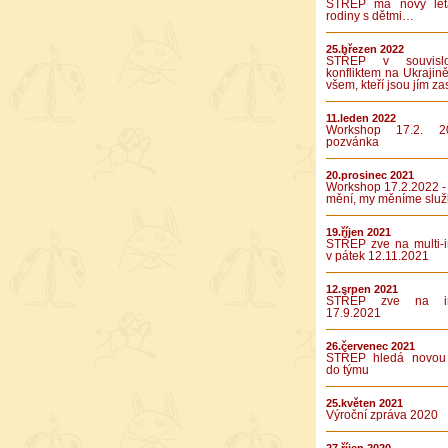
STŘEP má nový let
rodiny s dětmi…
25.březen 2022
STŘEP v souvislo
konfliktem na Ukrajině
všem, kteří jsou jím za
11.leden 2022
Workshop 17.2. 2
pozvánka
20.prosinec 2021
Workshop 17.2.2022 -
mění, my měníme služ
19.říjen 2021
STŘEP zve na multi-in
v pátek 12.11.2021
12.srpen 2021
STŘEP zve na int
17.9.2021
26.červenec 2021
STŘEP hledá novou 
do týmu
25.květen 2021
Výroční zpráva 2020