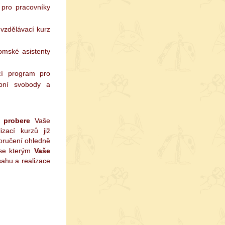
z pro pracovníky
 vzdělávací kurz
romské asistenty
cí program pro
bní svobody a
 probere
Vaše
zací kurzů již
oručení ohledně
 se kterým
Vaše
sahu a realizace