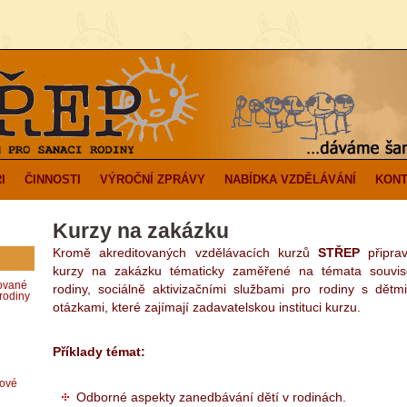
I
ČINNOSTI
VÝROČNÍ ZPRÁVY
NABÍDKA VZDĚLÁVÁNÍ
KONT
Kurzy na zakázku
Kromě akreditovaných vzdělávacích kurzů
STŘEP
připrav
kurzy na zakázku tématicky zaměřené na témata souvise
zované
rodiny, sociálně aktivizačními službami pro rodiny s dětmi
rodiny
otázkami, které zajímají zadavatelskou instituci kurzu.
Příklady témat:
dové
Odborné aspekty zanedbávání dětí v rodinách.