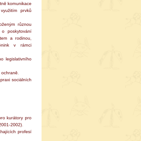
četně komunikace
využitím prvků
roženým různou
 o poskytování
ětem a rodinou,
trénink v rámci
 legislativního
í ochraně.
praxi sociálních
ro kurátory pro
2001-2002).
ajících profesí