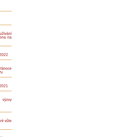
ívání
ena na
 2022
Vánoce
Pu
 2021
ýzvy
ré vůle