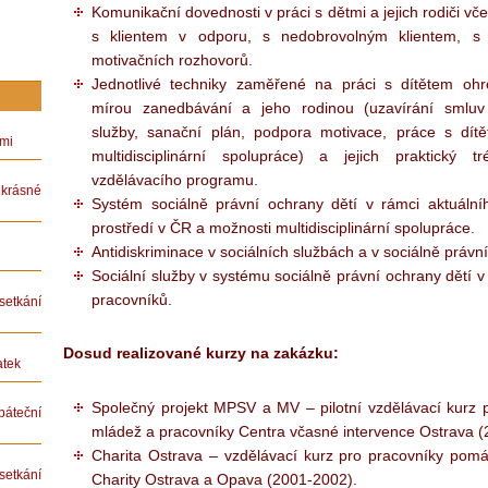
Komunikační dovednosti v práci s dětmi a jejich rodiči v
s klientem v odporu, s nedobrovolným klientem, s 
motivačních rozhovorů.
Jednotlivé techniky zaměřené na práci s dítětem oh
mírou zanedbávání a jeho rodinou (uzavírání smluv
služby, sanační plán, podpora motivace, práce s dít
ámi
multidisciplinární spolupráce) a jejich praktický 
vzdělávacího programu.
rásné
Systém sociálně právní ochrany dětí v rámci aktuálního
prostředí v ČR a možnosti multidisciplinární spolupráce.
Antidiskriminace v sociálních službách a v sociálně právn
Sociální služby v systému sociálně právní ochrany dětí v 
pracovníků.
etkání
Dosud realizované kurzy na zakázku:
atek
Společný projekt MPSV a MV – pilotní vzdělávací kurz p
teční
mládež a pracovníky Centra včasné intervence Ostrava (
Charita Ostrava – vzdělávací kurz pro pracovníky pomáh
etkání
Charity Ostrava a Opava (2001-2002).