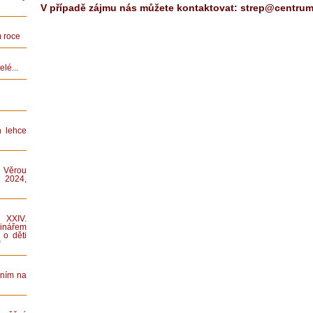
V případě zájmu nás můžete kontaktovat: strep@centrum
 roce
lé...
n lehce
 Věrou
 2024,
XXIV.
nářem
 o děti
“
áním na