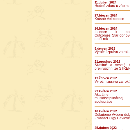
11.duben 2024
Hodně zdaru u zápisu
27.březen 2024
Krásné Velikonoce
26.březen 2024
Licence k použ
Outcomes Star obnov
další rok
5.červen 2023
Výroční zpráva za rok
21.prosinec 2022
Šťastné a veselé 
přejí všichni ze STŘE
13.červen 2022
Výroční zpráva za rok
23.květen 2022
Aktuálne v
multidisciplinárnej
spolupráce
10.květen 2022
Děkujeme Výboru dob
- Nadaci Olgy Havlové
25.duben 2022