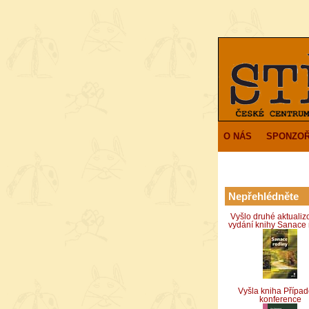
O NÁS
SPONZOŘ
Nepřehlédněte
Vyšlo druhé aktuali
vydání knihy Sanace 
Vyšla kniha Přípa
konference