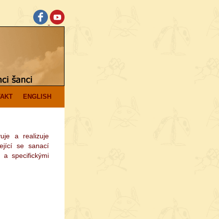
AKT
ENGLISH
uje a realizuje
jící se sanací
 a specifickými