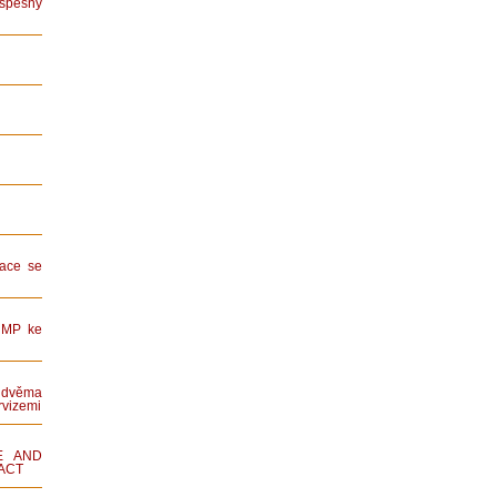
spěšný
ace se
HMP ke
dvěma
rvizemi
E AND
ACT