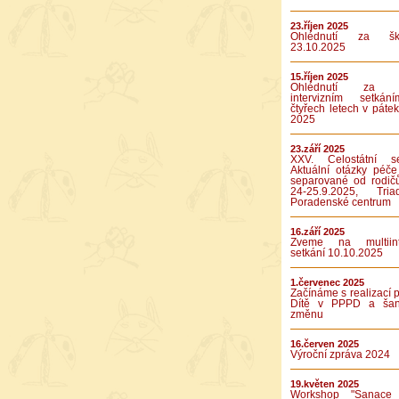
23.říjen 2025
Ohlédnutí za ško
23.10.2025
15.říjen 2025
Ohlédnutí za p
intervizním setká
čtyřech letech v pátek
2025
23.září 2025
XXV. Celostátní se
Aktuální otázky péče
separované od rodič
24-25.9.2025, Tr
Poradenské centrum
16.září 2025
Zveme na multiinte
setkání 10.10.2025
1.červenec 2025
Začínáme s realizací p
Dítě v PPPD a ša
změnu
16.červen 2025
Výroční zpráva 2024
19.květen 2025
Workshop "Sanace 