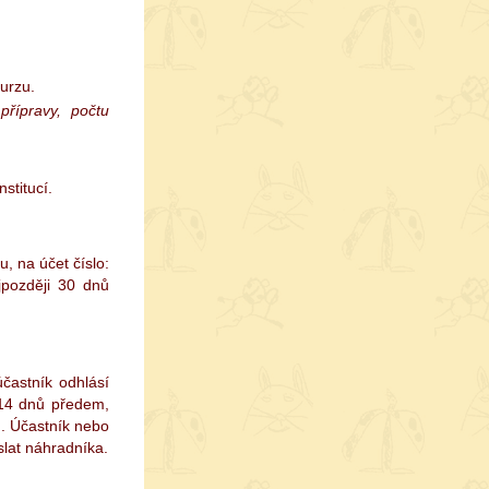
kurzu.
přípravy, počtu
stitucí.
, na účet číslo:
jpozději 30 dnů
častník odhlásí
 14 dnů předem,
n. Účastník nebo
slat náhradníka.