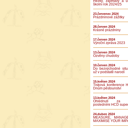
Hezký, zajímavý a ú
školní rok 2024/25
23.červenec 2024
Prázdninové zážitky
28.červen 2024
Krásné prázdniny
17.červen 2024
Výroční zpráva 2023
13.červen 2024
Ozvěny chudoby
10.červen 2024
Do bezvýchodné situ
už v podstatě narodí
15.květen 2024
Tisková konference 
Dnům pěstounství
13.květen 2024
Ohlédnutí za 
posledními HCD supe
24.duben 2024
MEASURE, MANAG
MAXIMISE YOUR IMP