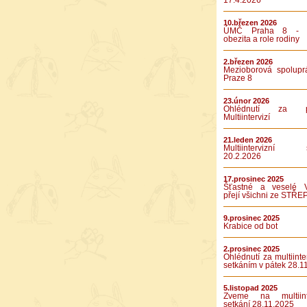
17.4.2026
10.březen 2026
ÚMČ Praha 8 - D
obezita a role rodiny
2.březen 2026
Mezioborová spolupr
Praze 8
23.únor 2026
Ohlédnutí za pá
Multiintervizí
21.leden 2026
Multiintervizní s
20.2.2026
17.prosinec 2025
Šťastné a veselé 
přejí všichni ze STŘE
9.prosinec 2025
Krabice od bot
2.prosinec 2025
Ohlédnutí za multiinte
setkáním v pátek 28.1
5.listopad 2025
Zveme na multiinte
setkání 28.11.2025