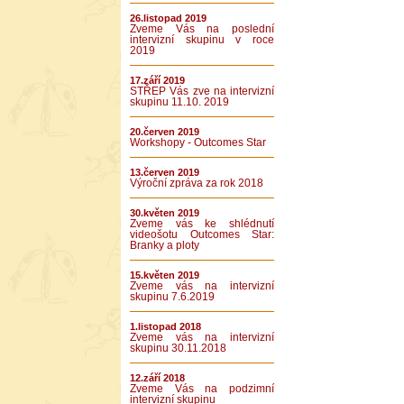
26.listopad 2019
Zveme Vás na poslední
intervizní skupinu v roce
2019
17.září 2019
STŘEP Vás zve na intervizní
skupinu 11.10. 2019
20.červen 2019
Workshopy - Outcomes Star
13.červen 2019
Výroční zpráva za rok 2018
30.květen 2019
Zveme vás ke shlédnutí
videošotu Outcomes Star:
Branky a ploty
15.květen 2019
Zveme vás na intervizní
skupinu 7.6.2019
1.listopad 2018
Zveme vás na intervizní
skupinu 30.11.2018
12.září 2018
Zveme Vás na podzimní
intervizní skupinu