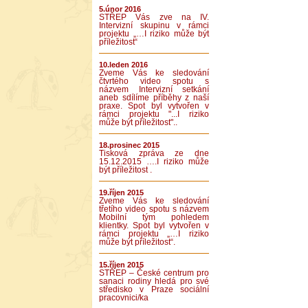
5.únor 2016
STŘEP Vás zve na IV.
Intervizní skupinu v rámci
projektu „…I riziko může být
příležitost“
10.leden 2016
Zveme Vás ke sledování
čtvrtého video spotu s
názvem Intervizní setkání
aneb sdílíme příběhy z naší
praxe. Spot byl vytvořen v
rámci projektu "...I riziko
může být příležitost"..
18.prosinec 2015
Tisková zpráva ze dne
15.12.2015 ….I riziko může
být příležitost .
19.říjen 2015
Zveme Vás ke sledování
třetího video spotu s názvem
Mobilní tým pohledem
klientky. Spot byl vytvořen v
rámci projektu „…I riziko
může být příležitost“.
15.říjen 2015
STŘEP – České centrum pro
sanaci rodiny hledá pro své
středisko v Praze sociální
pracovnici/ka