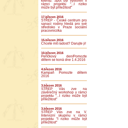
klientů. Spot byl vytvořen v
rámci projektu "...I riziko
může být příležitost"
17.březen 2016
STŘEP - České centrum pro
sanaci rodiny hledá pro své
středisko v Praze sociální
pracovnici/ka
15.březen 2016
Chcete mít radost? Darujte ji!
10.březen 2016
Peříčkový den/Pomozte
dětem se koná dne 1.4.2016
4.březen 2016
Kampaň Pomozte dětem
2016
3.březen 2016
STŘEP Vás zve na
závěrečný workshop v rámci
projektu "...I riziko může být
příležitost"
3.březen 2016
STŘEP Vás zve na V.
Intervizní skupinu v rámci
projektu "I riziko může být
příležitost"