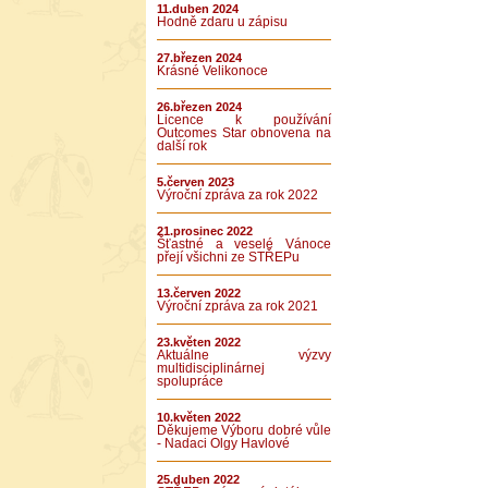
11.duben 2024
Hodně zdaru u zápisu
27.březen 2024
Krásné Velikonoce
26.březen 2024
Licence k používání
Outcomes Star obnovena na
další rok
5.červen 2023
Výroční zpráva za rok 2022
21.prosinec 2022
Šťastné a veselé Vánoce
přejí všichni ze STŘEPu
13.červen 2022
Výroční zpráva za rok 2021
23.květen 2022
Aktuálne výzvy
multidisciplinárnej
spolupráce
10.květen 2022
Děkujeme Výboru dobré vůle
- Nadaci Olgy Havlové
25.duben 2022