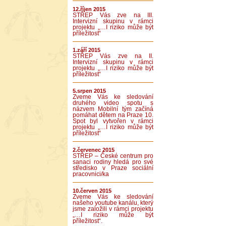
12.říjen 2015
STŘEP Vás zve na III.
Intervizní skupinu v rámci
projektu „…I riziko může být
příležitost“
1.září 2015
STŘEP Vás zve na II.
Intervizní skupinu v rámci
projektu „…I riziko může být
příležitost“
5.srpen 2015
Zveme Vás ke sledování
druhého video spotu s
názvem Mobilní tým začíná
pomáhat dětem na Praze 10.
Spot byl vytvořen v rámci
projektu „…I riziko může být
příležitost“
2.červenec 2015
STŘEP – České centrum pro
sanaci rodiny hledá pro své
středisko v Praze sociální
pracovnici/ka
10.červen 2015
Zveme Vás ke sledování
našeho youtube kanálu, který
jsme založili v rámci projektu
„…I riziko může být
příležitost“.