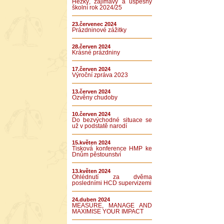
Hezký, zajímavý a úspěšný
školní rok 2024/25
23.červenec 2024
Prázdninové zážitky
28.červen 2024
Krásné prázdniny
17.červen 2024
Výroční zpráva 2023
13.červen 2024
Ozvěny chudoby
10.červen 2024
Do bezvýchodné situace se
už v podstatě narodí
15.květen 2024
Tisková konference HMP ke
Dnům pěstounství
13.květen 2024
Ohlédnutí za dvěma
posledními HCD supervizemi
24.duben 2024
MEASURE, MANAGE AND
MAXIMISE YOUR IMPACT