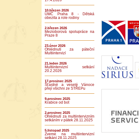
17.4.2026
10.březen 2026
ÚMČ Praha 8 - Dětská
obezita a role rodiny
2.březen 2026
Mezioborová spolupráce na
Praze 8
23.únor 2026
Ohlédnutí za páteční
Multiintervizí
21.leden 2026
Multiintervizní setkání
20.2.2026
17.prosinec 2025
Šťastné a veselé Vánoce
přejí všichni ze STŘEPu
9.prosinec 2025
Krabice od bot
2.prosinec 2025
Ohlédnutí za multiintervizním
setkáním v pátek 28.11.2025
5.listopad 2025
Zveme na multiintervizní
setkání 28.11.2025