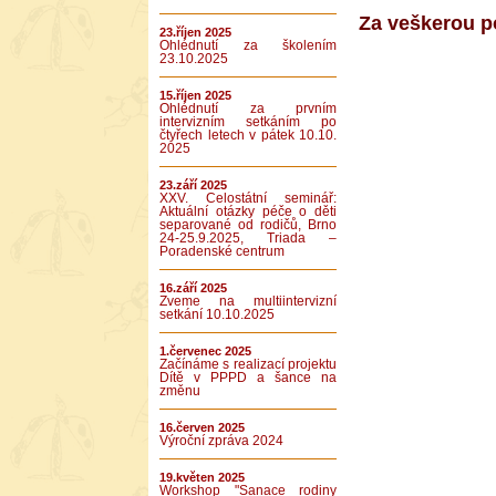
Za veškerou 
23.říjen 2025
Ohlédnutí za školením
23.10.2025
15.říjen 2025
Ohlédnutí za prvním
intervizním setkáním po
čtyřech letech v pátek 10.10.
2025
23.září 2025
XXV. Celostátní seminář:
Aktuální otázky péče o děti
separované od rodičů, Brno
24-25.9.2025, Triada –
Poradenské centrum
16.září 2025
Zveme na multiintervizní
setkání 10.10.2025
1.červenec 2025
Začínáme s realizací projektu
Dítě v PPPD a šance na
změnu
16.červen 2025
Výroční zpráva 2024
19.květen 2025
Workshop "Sanace rodiny