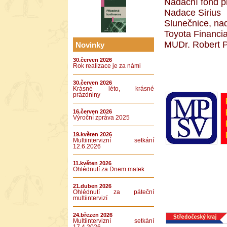
Nadační fond p
Nadace Sirius
Slunečnice, na
Toyota Financia
MUDr. Robert 
Novinky
30.červen 2026
Rok realizace je za námi
30.červen 2026
Krásné léto, krásné
prázdniny
16.červen 2026
Výroční zpráva 2025
19.květen 2026
Multiintervizní setkání
12.6.2026
11.květen 2026
Ohlédnutí za Dnem matek
21.duben 2026
Ohlédnutí za páteční
multiintervizí
24.březen 2026
Multiintervizní setkání