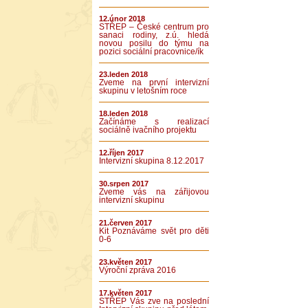
12.únor 2018
STŘEP – České centrum pro
sanaci rodiny, z.ú. hledá
novou posilu do týmu na
pozici sociální pracovnice/ík
23.leden 2018
Zveme na první intervizní
skupinu v letošním roce
18.leden 2018
Začínáme s realizací
sociálně ivačního projektu
12.říjen 2017
Intervizní skupina 8.12.2017
30.srpen 2017
Zveme vás na zářijovou
intervizní skupinu
21.červen 2017
Kit Poznáváme svět pro děti
0-6
23.květen 2017
Výroční zpráva 2016
17.květen 2017
STŘEP Vás zve na poslední