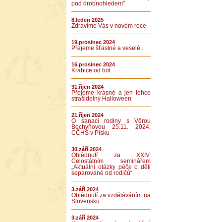
pod drobnohledem"
8.leden 2025
Zdravíme Vás v novém roce
19.prosinec 2024
Přejeme šťastné a veselé...
16.prosinec 2024
Krabice od bot
31.říjen 2024
Přejeme krásné a jen lehce
strašidelný Halloween
21.říjen 2024
O sanaci rodiny s Věrou
Bechyňovou 25.11. 2024,
CČHS v Písku
30.září 2024
Ohlédnutí za XXIV.
Celostátním seminářem
„Aktuální otázky péče o děti
separované od rodičů“
3.září 2024
Ohlédnutí za vzděláváním na
Slovensku
3.září 2024