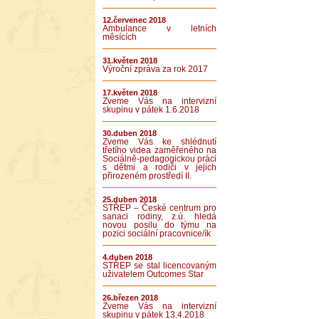
12.červenec 2018
Ambulance v letních
měsících
31.květen 2018
Výroční zpráva za rok 2017
17.květen 2018
Zveme Vás na intervizní
skupinu v pátek 1.6.2018
30.duben 2018
Zveme Vás ke shlédnutí
třetího videa zaměřeného na
Sociálně-pedagogickou práci
s dětmi a rodiči v jejich
přirozeném prostředí II.
25.duben 2018
STŘEP – České centrum pro
sanaci rodiny, z.ú. hledá
novou posilu do týmu na
pozici sociální pracovnice/ík
4.duben 2018
STŘEP se stal licencovaným
uživatelem Outcomes Star
26.březen 2018
Zveme Vás na intervizní
skupinu v pátek 13.4.2018