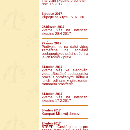
Intervizní skupinu před létem,
dne 9.6.2017
6.duben 2017
Připojte se k týmu STŘEPu
28.březen 2017
Zveme Vás na intervizní
skupinu 28.4 2017
27.únor 2017
Podívejte se na další video
zaměřené na sociálně
pedagogickou práci s dětmi a
jejich rodiči v praxi
31.leden 2017
Zveme Vás ke sledování
videa „Sociálně-pedagogická
práce s ohroženými dětmi a
jejich rodinami v přirozeném
rodinném prostředí“
31.leden 2017
Zveme Vás na intervizní
skupinu 17.2.2017
5.leden 2017
Kampaň Mít svůj domov
2.leden 2017
STŘEP - České centrum pro