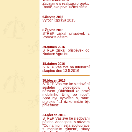
12.červenec 2016
Začínáme s realizací projektu
Rodič jako první učitel dítěte
6.červen 2016
Výroční zpráva 2015
6.červen 2016
STŘEP získal příspěvek z
Pomozte dětem
29.duben 2016
STŘEP získal příspěvek od
Nadace Agrofert
18.duben 2016
STŘEP Vás zve na Intervizní
skupinu dne 13.5.2016
30.březen 2016
STŘEP Vás zve ke sledování
šestého videospotu s
názvem „Ohlédnutí za prací
mobilního týmu po roce“.
Spot byl vytvořen v rámci
projektu "...I riziko může být
příležitost"
23.březen 2016
STŘEP Vás zve ke sledování
páteho videospotu s názvem
"Co nám přinesla spolupráce
s mobilním týmem", slovy