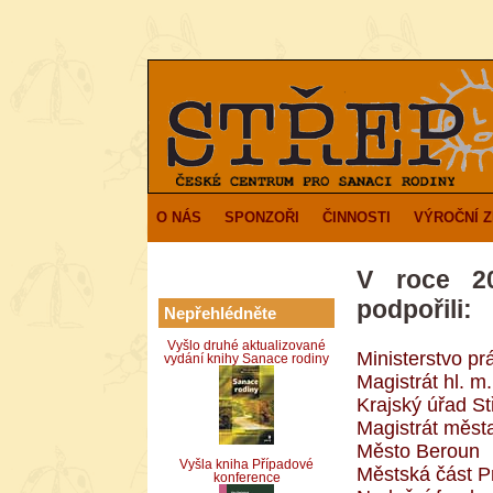
O NÁS
SPONZOŘI
ČINNOSTI
VÝROČNÍ 
V roce 2
podpořili:
Nepřehlédněte
Vyšlo druhé aktualizované
Ministerstvo pr
vydání knihy Sanace rodiny
Magistrát hl. m
Krajský úřad S
Magistrát měst
Město Beroun
Vyšla kniha Případové
Městská část P
konference