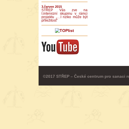
3.červen 2015
STŘEP Vás zve na
I.intervizní skupinu v rámci
projektu „…I riziko může být
příležitost“
©2017 STŘEP – České centrum pro sanaci r