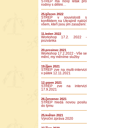
STŘEP má nový leták pro
rodiny s dětmi…
25.březen 2022
STŘEP v souvislosti s
konfliktem na Ukrajině nabízí
všem, kteří jsou jím zasaženi:
11.leden 2022
Workshop 17.2. 2022 -
pozvánka
20.prosinec 2021
Workshop 17.2.2022 - Vše se
mění, my měníme služby
19.říjen 2021
STŘEP zve na multi-intervizi
v pátek 12.11.2021
12.srpen 2021
STŘEP zve na intervizi
17.9.2021
26.červenec 2021
STŘEP hledá novou posilu
do týmu
25.květen 2021
Výroční zpráva 2020