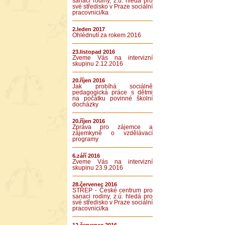
sanaci rodiny, z.ú. hledá pro
své středisko v Praze sociální
pracovnici/ka
2.leden 2017
Ohlédnutí za rokem 2016
23.listopad 2016
Zveme Vás na intervizní
skupinu 2.12.2016
20.říjen 2016
Jak probíhá sociálně
pedagogická práce s dětmi
na počátku povinné školní
docházky
20.říjen 2016
Zpráva pro zájemce a
zájemkyně o vzdělávací
programy
6.září 2016
Zveme Vás na intervizní
skupinu 23.9.2016
28.červenec 2016
STŘEP - České centrum pro
sanaci rodiny, z.ú. hledá pro
své středisko v Praze sociální
pracovnici/ka