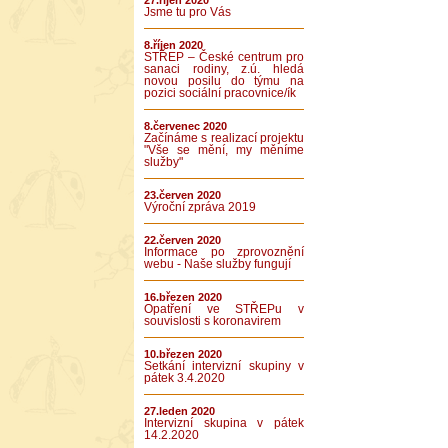
27.říjen 2020
Jsme tu pro Vás
8.říjen 2020
STŘEP – České centrum pro
sanaci rodiny, z.ú. hledá
novou posilu do týmu na
pozici sociální pracovnice/ík
8.červenec 2020
Začínáme s realizací projektu
"Vše se mění, my měníme
služby"
23.červen 2020
Výroční zpráva 2019
22.červen 2020
Informace po zprovoznění
webu - Naše služby fungují
16.březen 2020
Opatření ve STŘEPu v
souvislosti s koronavirem
10.březen 2020
Setkání intervizní skupiny v
pátek 3.4.2020
27.leden 2020
Intervizní skupina v pátek
14.2.2020