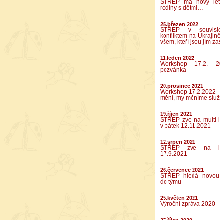
STŘEP má nový let
rodiny s dětmi…
25.březen 2022
STŘEP v souvislo
konfliktem na Ukrajině
všem, kteří jsou jím za
11.leden 2022
Workshop 17.2. 2
pozvánka
20.prosinec 2021
Workshop 17.2.2022 -
mění, my měníme služ
19.říjen 2021
STŘEP zve na multi-in
v pátek 12.11.2021
12.srpen 2021
STŘEP zve na int
17.9.2021
26.červenec 2021
STŘEP hledá novou 
do týmu
25.květen 2021
Výroční zpráva 2020