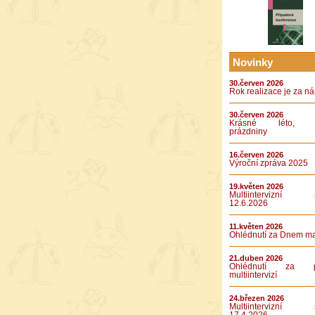
Novinky
30.červen 2026
Rok realizace je za n
30.červen 2026
Krásné léto, k
prázdniny
16.červen 2026
Výroční zpráva 2025
19.květen 2026
Multiintervizní s
12.6.2026
11.květen 2026
Ohlédnutí za Dnem m
21.duben 2026
Ohlédnutí za pá
multiintervizí
24.březen 2026
Multiintervizní s