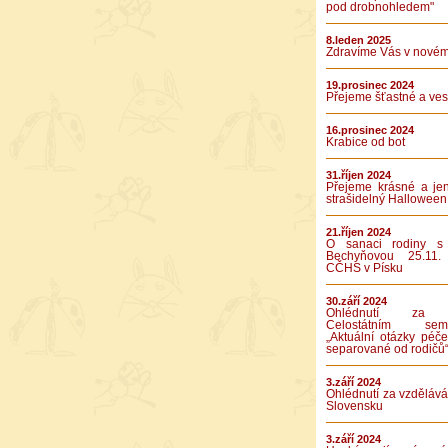
pod drobnohledem"
8.leden 2025
Zdravíme Vás v novém
19.prosinec 2024
Přejeme šťastné a vese
16.prosinec 2024
Krabice od bot
31.říjen 2024
Přejeme krásné a je
strašidelný Halloween
21.říjen 2024
O sanaci rodiny s
Bechyňovou 25.11.
CČHS v Písku
30.září 2024
Ohlédnutí za 
Celostátním semi
„Aktuální otázky péče
separované od rodičů
3.září 2024
Ohlédnutí za vzděláv
Slovensku
3.září 2024