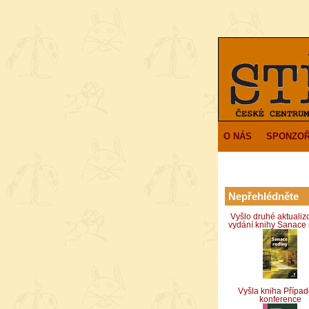
O NÁS
SPONZOŘ
Nepřehlédněte
Vyšlo druhé aktuali
vydání knihy Sanace 
Vyšla kniha Přípa
konference