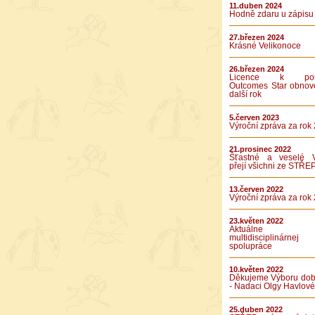
11.duben 2024
Hodně zdaru u zápisu
27.březen 2024
Krásné Velikonoce
26.březen 2024
Licence k použ
Outcomes Star obnov
další rok
5.červen 2023
Výroční zpráva za rok
21.prosinec 2022
Šťastné a veselé 
přejí všichni ze STŘE
13.červen 2022
Výroční zpráva za rok
23.květen 2022
Aktuálne v
multidisciplinárnej
spolupráce
10.květen 2022
Děkujeme Výboru dob
- Nadaci Olgy Havlové
25.duben 2022