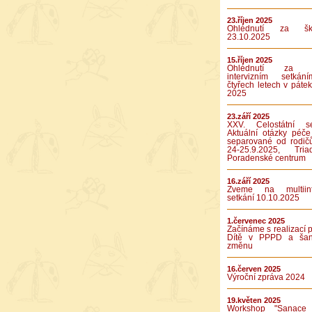
23.říjen 2025
Ohlédnutí za ško
23.10.2025
15.říjen 2025
Ohlédnutí za p
intervizním setká
čtyřech letech v pátek
2025
23.září 2025
XXV. Celostátní se
Aktuální otázky péče
separované od rodič
24-25.9.2025, Tr
Poradenské centrum
16.září 2025
Zveme na multiinte
setkání 10.10.2025
1.červenec 2025
Začínáme s realizací p
Dítě v PPPD a ša
změnu
16.červen 2025
Výroční zpráva 2024
19.květen 2025
Workshop "Sanace 