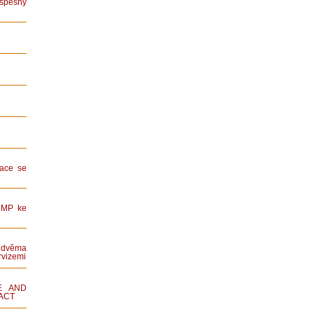
spěšný
ace se
HMP ke
dvěma
rvizemi
E AND
ACT