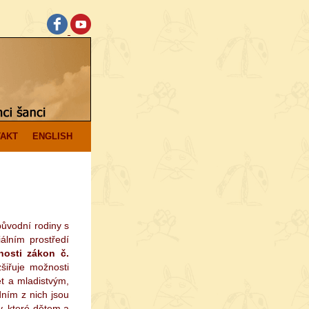
AKT
ENGLISH
ůvodní rodiny s
álním prostředí
osti zákon č.
šiřuje možnosti
t a mladistvým,
dním z nich jsou
y, které dětem a