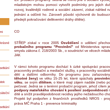
mladistvým mohou pomoci vytvořit podmínky pro jejich duš
rozvoj, kvalitnější rodinné a sociální zázemí, získat náhled 
jednání a odčinit ho. Zároveň působí výchovně do budoucn
předejít pokračování delikventní dráhy dítěte).
CO
ámi
STŘEP získal v roce 2005
Osvědčení
o udělení přech
rásné
probačního programu "Provinění"
od Ministerstva sprav
smyslu zákona č. 218/2003 Sb., o soudnictví ve věcech mlád
JAK
V rámci tohoto programu dochází k úzké spolupráci prac
etkání
pracovníky probační a mediační služby, s pracovníky sociáln
dětí a dalšími odborníky. Do programu jsou zařazovány
těhotné ženy)
ve věku 15-25 let, které spáchaly
proviněn
věku
, se svým
dítětem
, o které mají zájem nadále (nebo p
atek
pečovat. Jedná se o terénní probační program, jehož cílem j
podpory mateřského chování k posílení zodpovědnosti
m
teční
dítě a snížit pravděpodobnost recidivy jejího nežádoucího ch
Projekt byl podpořen z finančních prostředků NROS - pro
práva MČ Praha 1 - prevence kriminality
etkání