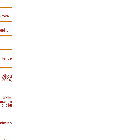
 roce
lé...
n lehce
 Věrou
 2024,
XXIV.
nářem
 o děti
“
áním na