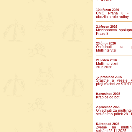
17.4.2026
10.březen 2026
ÚMČ Praha 8 - D
obezita a role rodiny
2.březen 2026
Mezioborová spolupr
Praze 8
23.únor 2026
Ohlédnutí za pá
Multiintervizí
21.leden 2026
Multiintervizní s
20.2.2026
17.prosinec 2025
Šťastné a veselé 
přejí všichni ze STŘE
9.prosinec 2025
Krabice od bot
2.prosinec 2025
Ohlédnutí za multiinte
setkáním v pátek 28.1
5.listopad 2025
Zveme na multiinte
setkání 28.11.2025