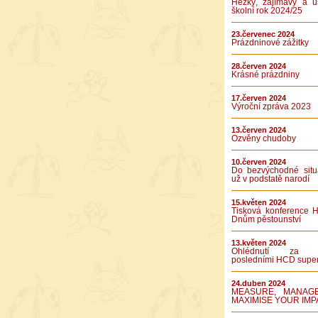
Hezký, zajímavý a ú
školní rok 2024/25
23.červenec 2024
Prázdninové zážitky
28.červen 2024
Krásné prázdniny
17.červen 2024
Výroční zpráva 2023
13.červen 2024
Ozvěny chudoby
10.červen 2024
Do bezvýchodné situ
už v podstatě narodí
15.květen 2024
Tisková konference 
Dnům pěstounství
13.květen 2024
Ohlédnutí za 
posledními HCD supe
24.duben 2024
MEASURE, MANAG
MAXIMISE YOUR IMP