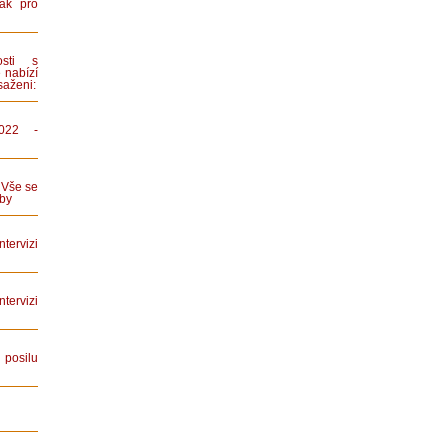
ák pro
sti s
 nabízí
saženi:
022 -
 Vše se
by
tervizi
ervizi
posilu