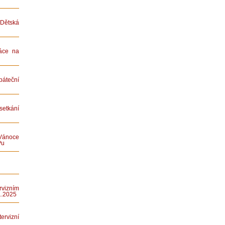
ětská
áce na
teční
etkání
Vánoce
Pu
rvizním
1.2025
rvizní