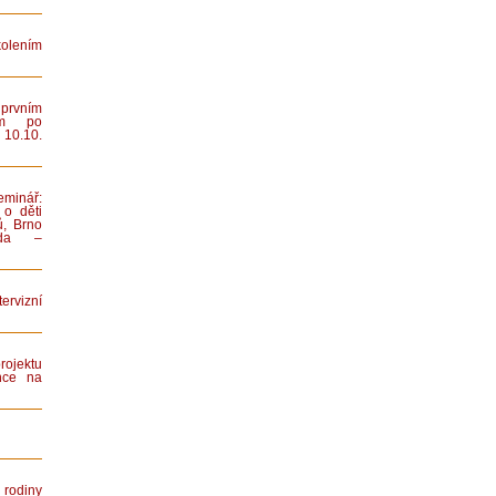
lením
rvním
ním po
 10.10.
minář:
 o děti
ů, Brno
iada –
rvizní
rojektu
nce na
rodiny