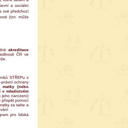
evní a sociální
na své předchozí
osti (tzn. může
odné
akreditace
edlnosti ČR ve
eže.
ovníků STŘEPu s
ě-právní ochrany
matky (nebo
í v mladistvém
o jeho narození)
e přispět pomocí
atky za sebe a
ování.
gram pro lidská