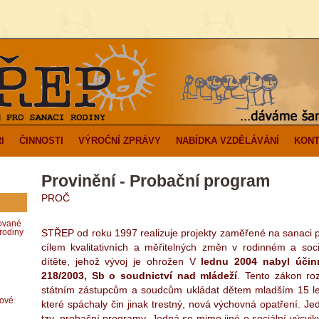
I
ČINNOSTI
VÝROČNÍ ZPRÁVY
NABÍDKA VZDĚLÁVÁNÍ
KONT
Provinění - Probační program
PROČ
zované
STŘEP od roku 1997 realizuje projekty zaměřené na sanaci p
rodiny
cílem kvalitativních a měřitelných změn v rodinném a soci
dítěte, jehož vývoj je ohrožen V
lednu 2004 nabyl účinn
218/2003, Sb o soudnictví nad mládeží
. Tento zákon roz
státním zástupcům a soudcům ukládat dětem mladším 15 le
dové
které spáchaly čin jinak trestný, nová výchovná opatření. Je
tzv. probační programy. Jedná se mimo jiné o sociální výcvik