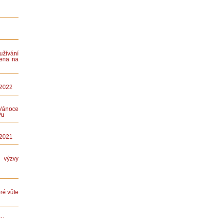
ívání
ena na
 2022
Vánoce
Pu
 2021
ýzvy
ré vůle