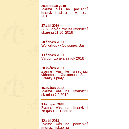
26.listopad 2019
Zveme Vás na poslední
intervizní skupinu v roce
2019
17.září 2019
STŘEP Vás zve na intervizní
skupinu 11.10. 2019
20.červen 2019
Workshopy - Outcomes Star
13.červen 2019
Výroční zpráva za rok 2018
30.květen 2019
Zveme vás ke shlédnutí
videošotu Outcomes Star:
Branky a ploty
15.květen 2019
Zveme vás na intervizní
skupinu 7.6.2019
1.listopad 2018
Zveme vás na intervizní
skupinu 30.11.2018
12.září 2018
Zveme Vás na podzimní
intervizní skupinu