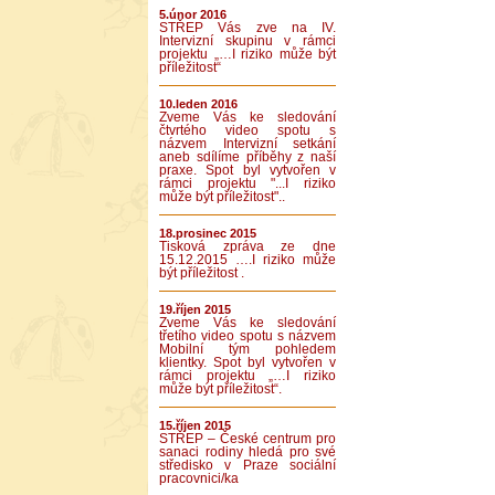
5.únor 2016
STŘEP Vás zve na IV.
Intervizní skupinu v rámci
projektu „…I riziko může být
příležitost“
10.leden 2016
Zveme Vás ke sledování
čtvrtého video spotu s
názvem Intervizní setkání
aneb sdílíme příběhy z naší
praxe. Spot byl vytvořen v
rámci projektu "...I riziko
může být příležitost"..
18.prosinec 2015
Tisková zpráva ze dne
15.12.2015 ….I riziko může
být příležitost .
19.říjen 2015
Zveme Vás ke sledování
třetího video spotu s názvem
Mobilní tým pohledem
klientky. Spot byl vytvořen v
rámci projektu „…I riziko
může být příležitost“.
15.říjen 2015
STŘEP – České centrum pro
sanaci rodiny hledá pro své
středisko v Praze sociální
pracovnici/ka