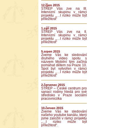
12.říjen 2015
STŘEP Vás zve na III.
Intervizní skupinu v rámci
projektu „…I riziko může být
příležitost“
1.září 2015
STŘEP Vás zve na II.
Intervizní skupinu v rámci
projektu „…I riziko může být
příležitost“
5.srpen 2015
Zveme Vás ke sledování
druhého video spotu s
názvem Mobilní tým začíná
pomáhat dětem na Praze 10.
Spot byl vytvořen v rámci
projektu „…I riziko může být
příležitost“
2.červenec 2015
STŘEP – České centrum pro
sanaci rodiny hledá pro své
středisko v Praze sociální
pracovnici/ka
10.červen 2015
Zveme Vás ke sledování
našeho youtube kanálu, který
jsme založili v rámci projektu
„…I riziko může být
příležitost“.