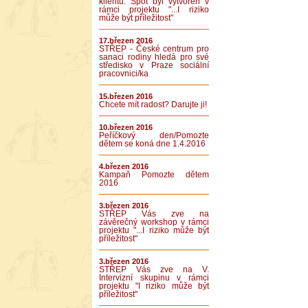
klientů. Spot byl vytvořen v
rámci projektu "...I riziko
může být příležitost"
17.březen 2016
STŘEP - České centrum pro
sanaci rodiny hledá pro své
středisko v Praze sociální
pracovnici/ka
15.březen 2016
Chcete mít radost? Darujte ji!
10.březen 2016
Peříčkový den/Pomozte
dětem se koná dne 1.4.2016
4.březen 2016
Kampaň Pomozte dětem
2016
3.březen 2016
STŘEP Vás zve na
závěrečný workshop v rámci
projektu "...I riziko může být
příležitost"
3.březen 2016
STŘEP Vás zve na V.
Intervizní skupinu v rámci
projektu "I riziko může být
příležitost"