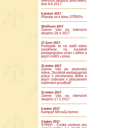
Intervizní skupinu před létem,
dne 9.6.2017
6.duben 2017
Připojte se k týmu STŘEPu
28.březen 2017
Zveme Vás na intervizní
skupinu 28.4 2017
27.únor 2017
Podívejte se na další video
zaměřené na sociálně
pedagogickou práci s dětmi a
jejich rodiči v praxi
31.leden 2017
Zveme Vás ke sledování
videa „Sociálně-pedagogická
práce s ohroženými dětmi a
jejich rodinami v přirozeném
rodinném prostředí“
31.leden 2017
Zveme Vás na intervizní
skupinu 17.2.2017
5.leden 2017
Kampaň Mít svůj domov
2.leden 2017
STŘEP - České centrum pro