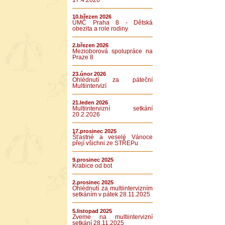
17.4.2026
10.březen 2026
ÚMČ Praha 8 - Dětská
obezita a role rodiny
2.březen 2026
Mezioborová spolupráce na
Praze 8
23.únor 2026
Ohlédnutí za páteční
Multiintervizí
21.leden 2026
Multiintervizní setkání
20.2.2026
17.prosinec 2025
Šťastné a veselé Vánoce
přejí všichni ze STŘEPu
9.prosinec 2025
Krabice od bot
2.prosinec 2025
Ohlédnutí za multiintervizním
setkáním v pátek 28.11.2025
5.listopad 2025
Zveme na multiintervizní
setkání 28.11.2025