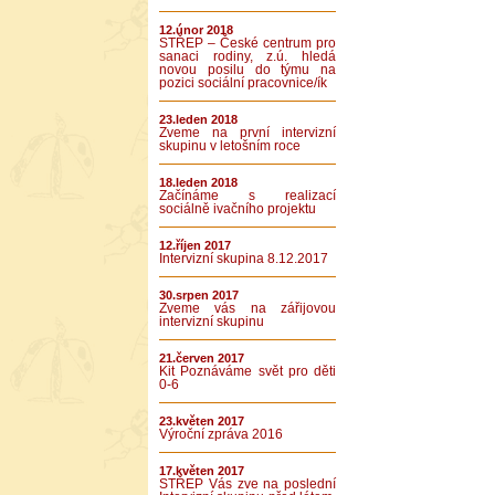
12.únor 2018
STŘEP – České centrum pro
sanaci rodiny, z.ú. hledá
novou posilu do týmu na
pozici sociální pracovnice/ík
23.leden 2018
Zveme na první intervizní
skupinu v letošním roce
18.leden 2018
Začínáme s realizací
sociálně ivačního projektu
12.říjen 2017
Intervizní skupina 8.12.2017
30.srpen 2017
Zveme vás na zářijovou
intervizní skupinu
21.červen 2017
Kit Poznáváme svět pro děti
0-6
23.květen 2017
Výroční zpráva 2016
17.květen 2017
STŘEP Vás zve na poslední