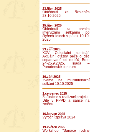
23.říjen 2025
Ohlédnutí za školením
23.10.2025
15.říjen 2025
Ohlédnutí za prvním
intervizním setkáním po
čtyřech letech v pátek 10.10.
2025
23.září 2025
XXV. Celostátní seminář:
Aktuální otázky péče o děti
separované od rodičů, Brno
24-25.9.2025, Triada –
Poradenské centrum
16.září 2025
Zveme na multiintervizní
setkání 10.10.2025
1.červenec 2025
Začínáme s realizací projektu
Dítě v PPPD a šance na
změnu
16.červen 2025
Výroční zpráva 2024
19.květen 2025
Workshop "Sanace rodiny