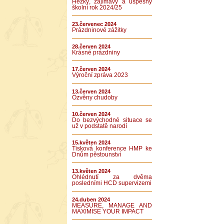
Hezký, zajímavý a úspěšný
školní rok 2024/25
23.červenec 2024
Prázdninové zážitky
28.červen 2024
Krásné prázdniny
17.červen 2024
Výroční zpráva 2023
13.červen 2024
Ozvěny chudoby
10.červen 2024
Do bezvýchodné situace se
už v podstatě narodí
15.květen 2024
Tisková konference HMP ke
Dnům pěstounství
13.květen 2024
Ohlédnutí za dvěma
posledními HCD supervizemi
24.duben 2024
MEASURE, MANAGE AND
MAXIMISE YOUR IMPACT