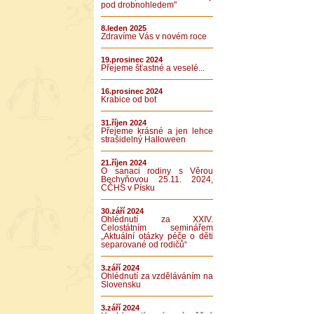
pod drobnohledem"
8.leden 2025
Zdravíme Vás v novém roce
19.prosinec 2024
Přejeme šťastné a veselé...
16.prosinec 2024
Krabice od bot
31.říjen 2024
Přejeme krásné a jen lehce
strašidelný Halloween
21.říjen 2024
O sanaci rodiny s Věrou
Bechyňovou 25.11. 2024,
CČHS v Písku
30.září 2024
Ohlédnutí za XXIV.
Celostátním seminářem
„Aktuální otázky péče o děti
separované od rodičů“
3.září 2024
Ohlédnutí za vzděláváním na
Slovensku
3.září 2024