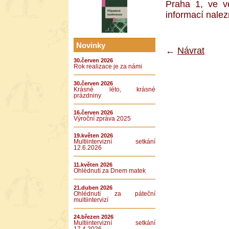
Praha 1, ve ve
informací nale
Novinky
←
Návrat
30.červen 2026
Rok realizace je za námi
30.červen 2026
Krásné léto, krásné
prázdniny
16.červen 2026
Výroční zpráva 2025
19.květen 2026
Multiintervizní setkání
12.6.2026
11.květen 2026
Ohlédnutí za Dnem matek
21.duben 2026
Ohlédnutí za páteční
multiintervizí
24.březen 2026
Multiintervizní setkání