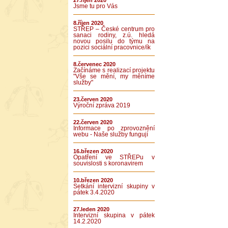
27.říjen 2020
Jsme tu pro Vás
8.říjen 2020
STŘEP – České centrum pro
sanaci rodiny, z.ú. hledá
novou posilu do týmu na
pozici sociální pracovnice/ík
8.červenec 2020
Začínáme s realizací projektu
"Vše se mění, my měníme
služby"
23.červen 2020
Výroční zpráva 2019
22.červen 2020
Informace po zprovoznění
webu - Naše služby fungují
16.březen 2020
Opatření ve STŘEPu v
souvislosti s koronavirem
10.březen 2020
Setkání intervizní skupiny v
pátek 3.4.2020
27.leden 2020
Intervizní skupina v pátek
14.2.2020