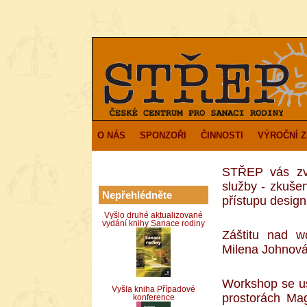
O NÁS
SPONZOŘI
ČINNOSTI
VÝROČNÍ 
STŘEP vás zv
služby - zkuše
Nepřehlédněte
přístupu desig
Vyšlo druhé aktualizované
vydání knihy Sanace rodiny
Záštitu nad w
Milena Johnová
Workshop se us
Vyšla kniha Případové
prostorách Mag
konference