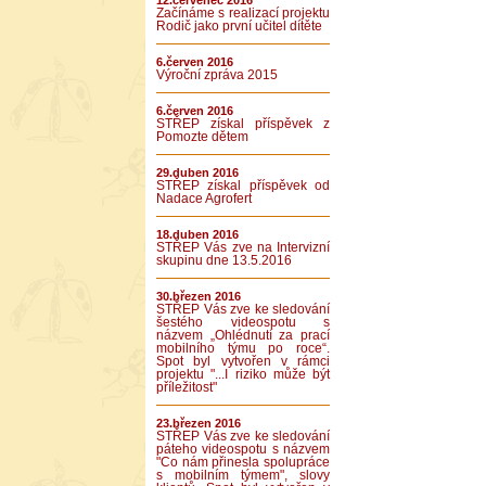
12.červenec 2016
Začínáme s realizací projektu
Rodič jako první učitel dítěte
6.červen 2016
Výroční zpráva 2015
6.červen 2016
STŘEP získal příspěvek z
Pomozte dětem
29.duben 2016
STŘEP získal příspěvek od
Nadace Agrofert
18.duben 2016
STŘEP Vás zve na Intervizní
skupinu dne 13.5.2016
30.březen 2016
STŘEP Vás zve ke sledování
šestého videospotu s
názvem „Ohlédnutí za prací
mobilního týmu po roce“.
Spot byl vytvořen v rámci
projektu "...I riziko může být
příležitost"
23.březen 2016
STŘEP Vás zve ke sledování
páteho videospotu s názvem
"Co nám přinesla spolupráce
s mobilním týmem", slovy