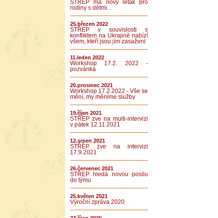
STŘEP má nový leták pro
rodiny s dětmi…
25.březen 2022
STŘEP v souvislosti s
konfliktem na Ukrajině nabízí
všem, kteří jsou jím zasaženi:
11.leden 2022
Workshop 17.2. 2022 -
pozvánka
20.prosinec 2021
Workshop 17.2.2022 - Vše se
mění, my měníme služby
19.říjen 2021
STŘEP zve na multi-intervizi
v pátek 12.11.2021
12.srpen 2021
STŘEP zve na intervizi
17.9.2021
26.červenec 2021
STŘEP hledá novou posilu
do týmu
25.květen 2021
Výroční zpráva 2020