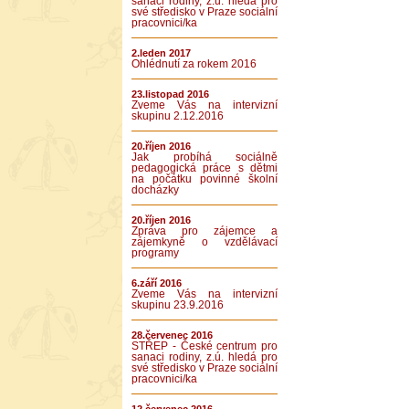
sanaci rodiny, z.ú. hledá pro
své středisko v Praze sociální
pracovnici/ka
2.leden 2017
Ohlédnutí za rokem 2016
23.listopad 2016
Zveme Vás na intervizní
skupinu 2.12.2016
20.říjen 2016
Jak probíhá sociálně
pedagogická práce s dětmi
na počátku povinné školní
docházky
20.říjen 2016
Zpráva pro zájemce a
zájemkyně o vzdělávací
programy
6.září 2016
Zveme Vás na intervizní
skupinu 23.9.2016
28.červenec 2016
STŘEP - České centrum pro
sanaci rodiny, z.ú. hledá pro
své středisko v Praze sociální
pracovnici/ka