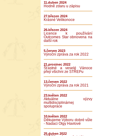
11.duben 2024
Hodně zdaru u zápisu
27.březen 2024
Krásné Velikonoce
26.březen 2024
Licence k používání
Outcomes Star obnovena na
další rok
5.červen 2023
Výroční zpráva za rok 2022
21.prosinec 2022
Šťastné a veselé Vánoce
přejí všichni ze STŘEPu
13.červen 2022
Výroční zpráva za rok 2021
23.květen 2022
Aktuálne výzvy
multidisciplinárnej
spolupráce
10.květen 2022
Děkujeme Výboru dobré vůle
- Nadaci Olgy Havlové
25.duben 2022