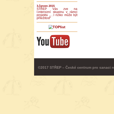
3.červen 2015
STŘEP Vás zve na
I.intervizní skupinu v rámci
projektu „…I riziko může být
příležitost“
©2017 STŘEP – České centrum pro sanaci r