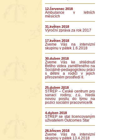
12.červenec 2018
Ambulance v letních
měsících
31.květen 2018
Výroční zpráva za rok 2017
17.květen 2018
Zveme Vás na intervizní
skupinu v pátek 1.6.2018
30.duben 2018
Zveme Vás ke shlédnutí
třetího videa zaměřeného na
Sociálně-pedagogickou práci
s dětmi a rodiči v jejich
přirozeném prostředí II.
25.duben 2018
STŘEP – České centrum pro
sanaci rodiny, z.ú. hledá
novou posilu do týmu na
pozici sociální pracovnice/ík
4.duben 2018
STŘEP se stal licencovaným
uživatelem Outcomes Star
26.březen 2018
Zveme Vás na intervizní
skupinu v pátek 13.4.2018