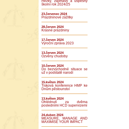
Hezký, zajímavý a úspěšný
školní rok 2024/25
23.červenec 2024
Prázdninové zážitky
28.červen 2024
Krásné prázdniny
17.červen 2024
Výroční zpráva 2023
13.červen 2024
Ozvěny chudoby
10.červen 2024
Do bezvýchodné situace se
už v podstatě narodí
15.květen 2024
Tisková konference HMP ke
Dnům pěstounství
13.květen 2024
Ohlédnutí za dvěma
posledními HCD supervizemi
24.duben 2024
MEASURE, MANAGE AND
MAXIMISE YOUR IMPACT