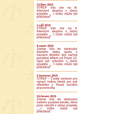
12.říjen 2015
STŘEP Vás zve na III.
Intervizní skupinu v rámci
projektu „…I riziko může být
příležitost“
1.září 2015
STŘEP Vás zve na II.
Intervizní skupinu v rámci
projektu „…I riziko může být
příležitost“
5.srpen 2015
Zveme Vás ke sledování
druhého video spotu s
názvem Mobilní tým začíná
pomáhat dětem na Praze 10.
Spot byl vytvořen v rámci
projektu „…I riziko může být
příležitost“
2.červenec 2015
STŘEP – České centrum pro
sanaci rodiny hledá pro své
středisko v Praze sociální
pracovnici/ka
10.červen 2015
Zveme Vás ke sledování
našeho youtube kanálu, který
jsme založili v rámci projektu
„…I riziko může být
příležitost“.