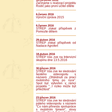
12.červenec 2016
Začínáme s realizací projektu
Rodič jako první učitel dítěte
6.červen 2016
Výroční zpráva 2015
6.červen 2016
STŘEP získal příspěvek z
Pomozte dětem
29.duben 2016
STŘEP získal příspěvek od
Nadace Agrofert
18.duben 2016
STŘEP Vás zve na Intervizní
skupinu dne 13.5.2016
30.březen 2016
STŘEP Vás zve ke sledování
šestého videospotu s
názvem „Ohlédnutí za prací
mobilního týmu po roce“.
Spot byl vytvořen v rámci
projektu "...I riziko může být
příležitost"
23.březen 2016
STŘEP Vás zve ke sledování
páteho videospotu s názvem
"Co nám přinesla spolupráce
s mobilním týmem", slovy