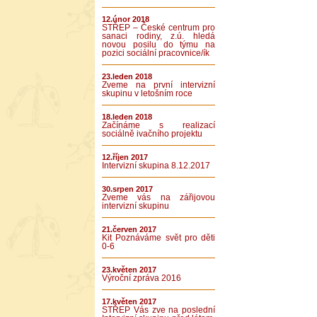
12.únor 2018
STŘEP – České centrum pro
sanaci rodiny, z.ú. hledá
novou posilu do týmu na
pozici sociální pracovnice/ík
23.leden 2018
Zveme na první intervizní
skupinu v letošním roce
18.leden 2018
Začínáme s realizací
sociálně ivačního projektu
12.říjen 2017
Intervizní skupina 8.12.2017
30.srpen 2017
Zveme vás na zářijovou
intervizní skupinu
21.červen 2017
Kit Poznáváme svět pro děti
0-6
23.květen 2017
Výroční zpráva 2016
17.květen 2017
STŘEP Vás zve na poslední