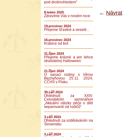
pod drobnohledem"
←
Návrat
8.leden 2025
Zdravíme Vás v novém roce
19.prosinec 2024
Přejeme šťastné a veselé...
16.prosinec 2024
Krabice od bot
31.říjen 2024
Přejeme krásné a jen lehce
strašidelný Halloween
21.říjen 2024
O sanaci rodiny s Věrou
Bechyňovou 25.11. 2024,
CČHS v Písku
30.září 2024
Ohlédnutí za XXIV.
Celostátním seminářem
„Aktuální otázky péče o děti
separované od rodičů“
3.září 2024
Ohlédnutí za vzděláváním na
Slovensku
3.září 2024