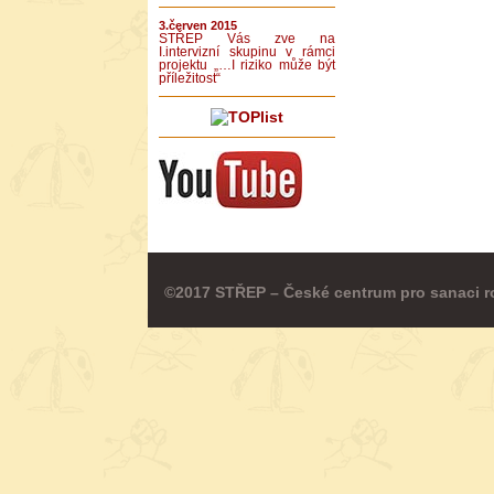
3.červen 2015
STŘEP Vás zve na
I.intervizní skupinu v rámci
projektu „…I riziko může být
příležitost“
©2017 STŘEP – České centrum pro sanaci r