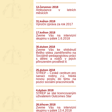
12.červenec 2018
Ambulance v letních
měsících
31.květen 2018
Výroční zpráva za rok 2017
17.květen 2018
Zveme Vás na intervizní
skupinu v pátek 1.6.2018
30.duben 2018
Zveme Vás ke shlédnutí
třetího videa zaměřeného na
Sociálně-pedagogickou práci
s dětmi a rodiči v jejich
přirozeném prostředí II.
25.duben 2018
STŘEP – České centrum pro
sanaci rodiny, z.ú. hledá
novou posilu do týmu na
pozici sociální pracovnice/ík
4.duben 2018
STŘEP se stal licencovaným
uživatelem Outcomes Star
26.březen 2018
Zveme Vás na intervizní
skupinu v pátek 13.4.2018