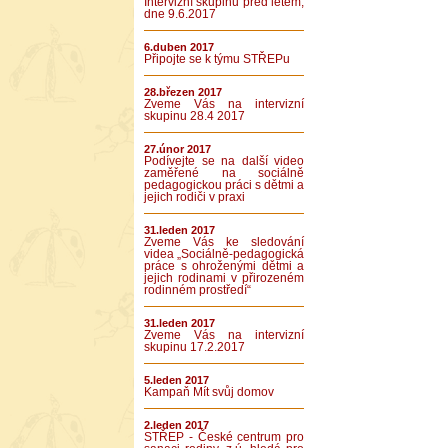
Intervizní skupinu před létem,
dne 9.6.2017
6.duben 2017
Připojte se k týmu STŘEPu
28.březen 2017
Zveme Vás na intervizní
skupinu 28.4 2017
27.únor 2017
Podívejte se na další video
zaměřené na sociálně
pedagogickou práci s dětmi a
jejich rodiči v praxi
31.leden 2017
Zveme Vás ke sledování
videa „Sociálně-pedagogická
práce s ohroženými dětmi a
jejich rodinami v přirozeném
rodinném prostředí“
31.leden 2017
Zveme Vás na intervizní
skupinu 17.2.2017
5.leden 2017
Kampaň Mít svůj domov
2.leden 2017
STŘEP - České centrum pro