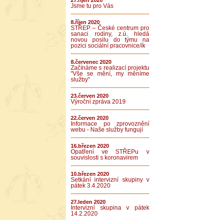
27.říjen 2020
Jsme tu pro Vás
8.říjen 2020
STŘEP – České centrum pro
sanaci rodiny, z.ú. hledá
novou posilu do týmu na
pozici sociální pracovnice/ík
8.červenec 2020
Začínáme s realizací projektu
"Vše se mění, my měníme
služby"
23.červen 2020
Výroční zpráva 2019
22.červen 2020
Informace po zprovoznění
webu - Naše služby fungují
16.březen 2020
Opatření ve STŘEPu v
souvislosti s koronavirem
10.březen 2020
Setkání intervizní skupiny v
pátek 3.4.2020
27.leden 2020
Intervizní skupina v pátek
14.2.2020