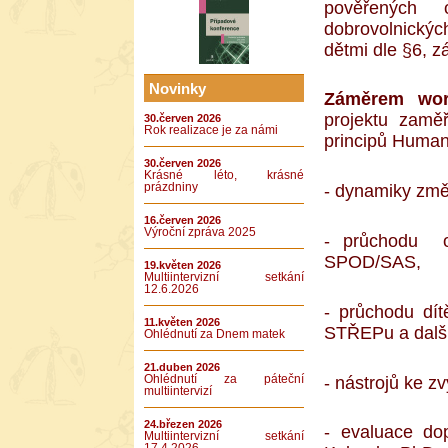
pověřených o
dobrovolnickýc
dětmi dle §6, z
Novinky
Záměrem wor
projektu zamě
30.červen 2026
Rok realizace je za námi
principů Human
30.červen 2026
Krásné léto, krásné
prázdniny
- dynamiky změ
16.červen 2026
Výroční zpráva 2025
- průchodu oh
SPOD/SAS,
19.květen 2026
Multiintervizní setkání
12.6.2026
- průchodu dí
11.květen 2026
STŘEPu a další
Ohlédnutí za Dnem matek
21.duben 2026
- nástrojů ke zv
Ohlédnutí za páteční
multiintervizí
24.březen 2026
- evaluace do
Multiintervizní setkání