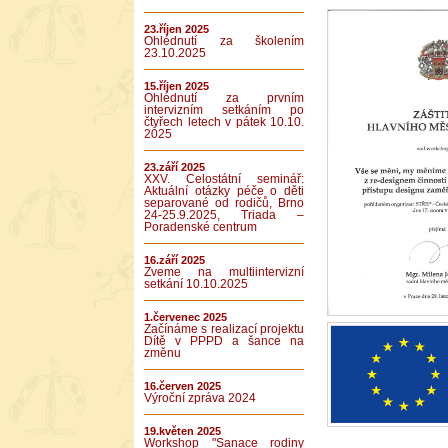
23.říjen 2025
Ohlédnutí za školením
23.10.2025
15.říjen 2025
Ohlédnutí za prvním
intervizním setkáním po
čtyřech letech v pátek 10.10.
2025
23.září 2025
XXV. Celostátní seminář:
Aktuální otázky péče o děti
separované od rodičů, Brno
24-25.9.2025, Triada –
Poradenské centrum
16.září 2025
Zveme na multiintervizní
setkání 10.10.2025
1.červenec 2025
Začínáme s realizací projektu
Dítě v PPPD a šance na
změnu
16.červen 2025
Výroční zpráva 2024
19.květen 2025
Workshop "Sanace rodiny