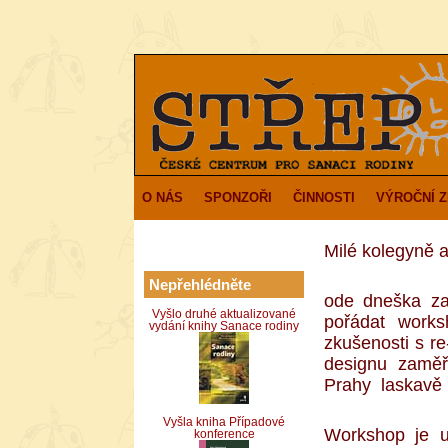
O NÁS
SPONZOŘI
ČINNOSTI
VÝROČNÍ 
Milé kolegyně 
Nepřehlédněte
ode dneška za
Vyšlo druhé aktualizované
pořádat work
vydání knihy Sanace rodiny
zkušenosti s r
designu zaměř
Prahy laskavě 
Vyšla kniha Případové
Workshop je u
konference