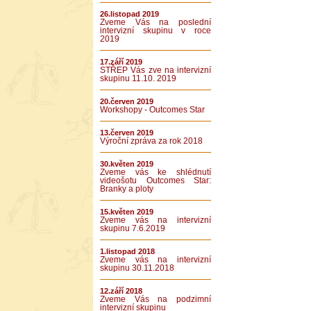
26.listopad 2019
Zveme Vás na poslední
intervizní skupinu v roce
2019
17.září 2019
STŘEP Vás zve na intervizní
skupinu 11.10. 2019
20.červen 2019
Workshopy - Outcomes Star
13.červen 2019
Výroční zpráva za rok 2018
30.květen 2019
Zveme vás ke shlédnutí
videošotu Outcomes Star:
Branky a ploty
15.květen 2019
Zveme vás na intervizní
skupinu 7.6.2019
1.listopad 2018
Zveme vás na intervizní
skupinu 30.11.2018
12.září 2018
Zveme Vás na podzimní
intervizní skupinu