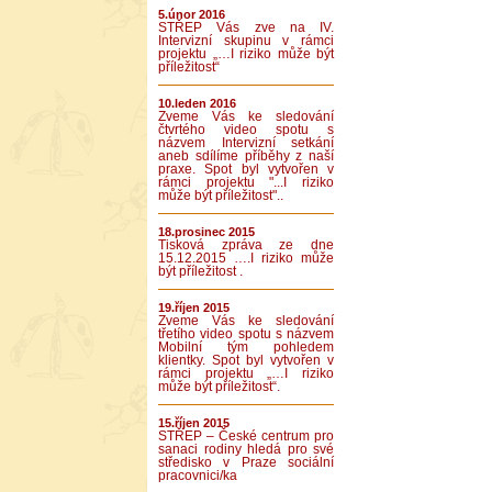
5.únor 2016
STŘEP Vás zve na IV.
Intervizní skupinu v rámci
projektu „…I riziko může být
příležitost“
10.leden 2016
Zveme Vás ke sledování
čtvrtého video spotu s
názvem Intervizní setkání
aneb sdílíme příběhy z naší
praxe. Spot byl vytvořen v
rámci projektu "...I riziko
může být příležitost"..
18.prosinec 2015
Tisková zpráva ze dne
15.12.2015 ….I riziko může
být příležitost .
19.říjen 2015
Zveme Vás ke sledování
třetího video spotu s názvem
Mobilní tým pohledem
klientky. Spot byl vytvořen v
rámci projektu „…I riziko
může být příležitost“.
15.říjen 2015
STŘEP – České centrum pro
sanaci rodiny hledá pro své
středisko v Praze sociální
pracovnici/ka