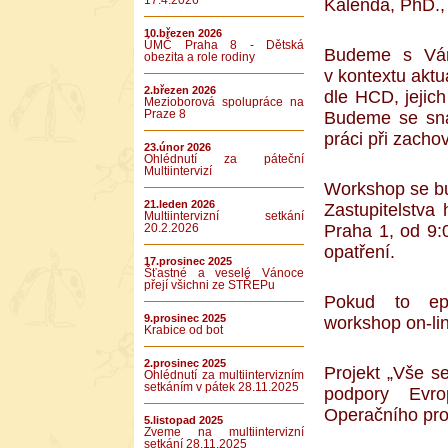
17.4.2026
Kalenda, PhD.,
10.březen 2026
ÚMČ Praha 8 - Dětská
Budeme s Vámi
obezita a role rodiny
v kontextu akt
2.březen 2026
dle HCD, jejich
Mezioborová spolupráce na
Praze 8
Budeme se snaž
práci při zachov
23.únor 2026
Ohlédnutí za páteční
Multiintervizí
Workshop se bu
21.leden 2026
Zastupitelstva
Multiintervizní setkání
Praha 1, od 9:
20.2.2026
opatření.
17.prosinec 2025
Šťastné a veselé Vánoce
přejí všichni ze STŘEPu
Pokud to epi
9.prosinec 2025
workshop on-li
Krabice od bot
2.prosinec 2025
Projekt „Vše s
Ohlédnutí za multiintervizním
setkáním v pátek 28.11.2025
podpory Evro
Operačního pr
5.listopad 2025
Zveme na multiintervizní
setkání 28.11.2025