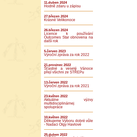
11.duben 2024
Hodně zdaru u zápisu
27.březen 2024
Krásné Velikonoce
26.březen 2024
Licence k používání
Outcomes Star obnovena na
další rok
5.červen 2023
Výroční zpráva za rok 2022
21.prosinec 2022
Šťastné a veselé Vánoce
přejí všichni ze STŘEPu
13.červen 2022
Výroční zpráva za rok 2021
23.květen 2022
Aktuálne výzvy
multidisciplinárnej
spolupráce
10.květen 2022
Děkujeme Výboru dobré vůle
- Nadaci Olgy Havlové
25.duben 2022