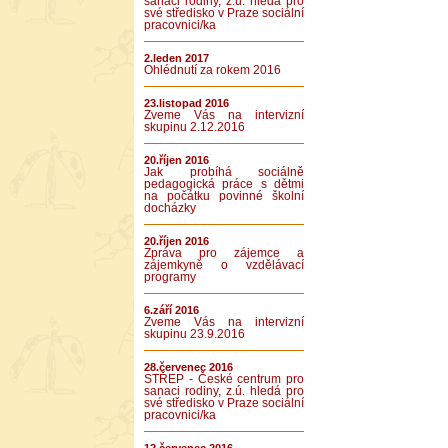
sanaci rodiny, z.ú. hledá pro
své středisko v Praze sociální
pracovnici/ka
2.leden 2017
Ohlédnutí za rokem 2016
23.listopad 2016
Zveme Vás na intervizní
skupinu 2.12.2016
20.říjen 2016
Jak probíhá sociálně
pedagogická práce s dětmi
na počátku povinné školní
docházky
20.říjen 2016
Zpráva pro zájemce a
zájemkyně o vzdělávací
programy
6.září 2016
Zveme Vás na intervizní
skupinu 23.9.2016
28.červenec 2016
STŘEP - České centrum pro
sanaci rodiny, z.ú. hledá pro
své středisko v Praze sociální
pracovnici/ka