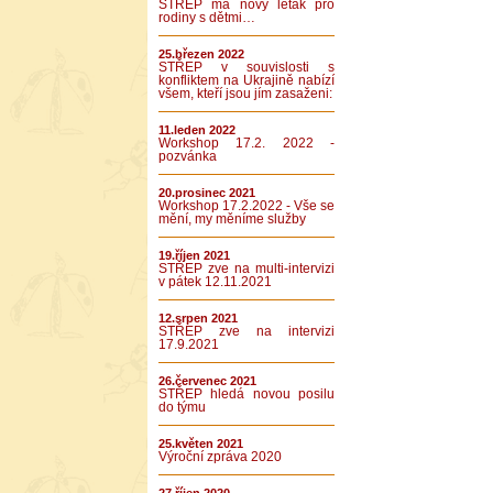
STŘEP má nový leták pro
rodiny s dětmi…
25.březen 2022
STŘEP v souvislosti s
konfliktem na Ukrajině nabízí
všem, kteří jsou jím zasaženi:
11.leden 2022
Workshop 17.2. 2022 -
pozvánka
20.prosinec 2021
Workshop 17.2.2022 - Vše se
mění, my měníme služby
19.říjen 2021
STŘEP zve na multi-intervizi
v pátek 12.11.2021
12.srpen 2021
STŘEP zve na intervizi
17.9.2021
26.červenec 2021
STŘEP hledá novou posilu
do týmu
25.květen 2021
Výroční zpráva 2020