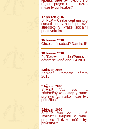
klientů. Spot byl vytvořen v
rámci projektu "...I riziko
může být příležitost"
17.březen 2016
STŘEP - České centrum pro
sanaci rodiny hledá pro své
středisko v Praze sociální
pracovnici/ka
15.březen 2016
Chcete mít radost? Darujte ji!
10.březen 2016
Peříčkový den/Pomozte
dětem se koná dne 1.4.2016
4.březen 2016
Kampaň Pomozte dětem
2016
3.březen 2016
STŘEP Vás zve na
závěrečný workshop v rámci
projektu "...I riziko může být
příležitost"
3.březen 2016
STŘEP Vás zve na V.
Intervizní skupinu v rámci
projektu "I riziko může být
příležitost"