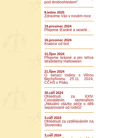
pod drobnohledem"
8.leden 2025
Zdravíme Vás v novém roce
19.prosinec 2024
Přejeme šťastné a veselé...
16.prosinec 2024
Krabice od bot
31.říjen 2024
Přejeme krásné a jen lehce
strašidelný Halloween
21.říjen 2024
O sanaci rodiny s Věrou
Bechyňovou 25.11. 2024,
CČHS v Písku
30.září 2024
Ohlédnutí za XXIV.
Celostátním seminářem
„Aktuální otázky péče o děti
separované od rodičů“
3.září 2024
Ohlédnutí za vzděláváním na
Slovensku
3.září 2024