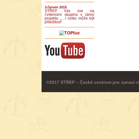
3.červen 2015
STŘEP Vás zve na
I.intervizní skupinu v rámci
projektu „…I riziko může být
příležitost“
©2017 STŘEP – České centrum pro sanaci r