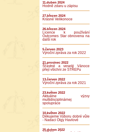
11.duben 2024
Hodně zdaru u zápisu
27.březen 2024
Krásné Velikonoce
26.březen 2024
Licence k používání
Outcomes Star obnovena na
další rok
5.červen 2023
Výroční zpráva za rok 2022
21.prosinec 2022
Šťastné a veselé Vánoce
přejí všichni ze STŘEPu
13.červen 2022
Výroční zpráva za rok 2021
23.květen 2022
Aktuálne výzvy
multidisciplinárnej
spolupráce
10.květen 2022
Děkujeme Výboru dobré vůle
- Nadaci Olgy Havlové
25.duben 2022