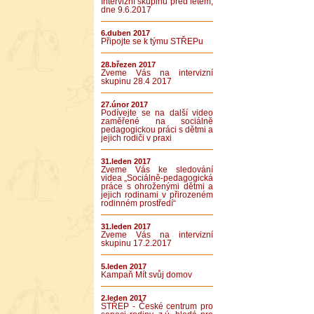
Intervizní skupinu před létem,
dne 9.6.2017
6.duben 2017
Připojte se k týmu STŘEPu
28.březen 2017
Zveme Vás na intervizní
skupinu 28.4 2017
27.únor 2017
Podívejte se na další video
zaměřené na sociálně
pedagogickou práci s dětmi a
jejich rodiči v praxi
31.leden 2017
Zveme Vás ke sledování
videa „Sociálně-pedagogická
práce s ohroženými dětmi a
jejich rodinami v přirozeném
rodinném prostředí“
31.leden 2017
Zveme Vás na intervizní
skupinu 17.2.2017
5.leden 2017
Kampaň Mít svůj domov
2.leden 2017
STŘEP - České centrum pro