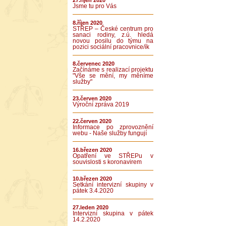
27.říjen 2020
Jsme tu pro Vás
8.říjen 2020
STŘEP – České centrum pro
sanaci rodiny, z.ú. hledá
novou posilu do týmu na
pozici sociální pracovnice/ík
8.červenec 2020
Začínáme s realizací projektu
"Vše se mění, my měníme
služby"
23.červen 2020
Výroční zpráva 2019
22.červen 2020
Informace po zprovoznění
webu - Naše služby fungují
16.březen 2020
Opatření ve STŘEPu v
souvislosti s koronavirem
10.březen 2020
Setkání intervizní skupiny v
pátek 3.4.2020
27.leden 2020
Intervizní skupina v pátek
14.2.2020