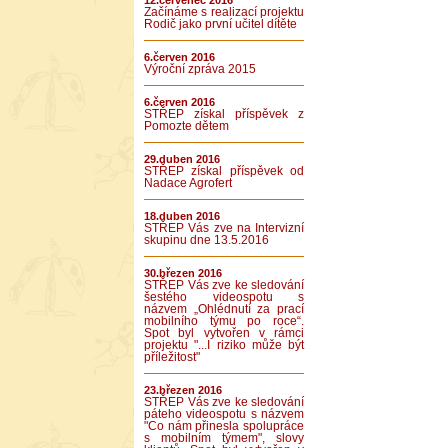
12.červenec 2016
Začínáme s realizací projektu
Rodič jako první učitel dítěte
6.červen 2016
Výroční zpráva 2015
6.červen 2016
STŘEP získal příspěvek z
Pomozte dětem
29.duben 2016
STŘEP získal příspěvek od
Nadace Agrofert
18.duben 2016
STŘEP Vás zve na Intervizní
skupinu dne 13.5.2016
30.březen 2016
STŘEP Vás zve ke sledování
šestého videospotu s
názvem „Ohlédnutí za prací
mobilního týmu po roce“.
Spot byl vytvořen v rámci
projektu "...I riziko může být
příležitost"
23.březen 2016
STŘEP Vás zve ke sledování
páteho videospotu s názvem
"Co nám přinesla spolupráce
s mobilním týmem", slovy