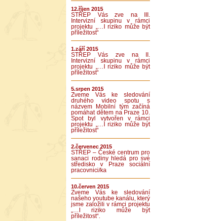
12.říjen 2015
STŘEP Vás zve na III.
Intervizní skupinu v rámci
projektu „…I riziko může být
příležitost“
1.září 2015
STŘEP Vás zve na II.
Intervizní skupinu v rámci
projektu „…I riziko může být
příležitost“
5.srpen 2015
Zveme Vás ke sledování
druhého video spotu s
názvem Mobilní tým začíná
pomáhat dětem na Praze 10.
Spot byl vytvořen v rámci
projektu „…I riziko může být
příležitost“
2.červenec 2015
STŘEP – České centrum pro
sanaci rodiny hledá pro své
středisko v Praze sociální
pracovnici/ka
10.červen 2015
Zveme Vás ke sledování
našeho youtube kanálu, který
jsme založili v rámci projektu
„…I riziko může být
příležitost“.