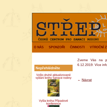
O NÁS
SPONZOŘI
ČINNOSTI
VÝROČNÍ 
Zveme Vás na pos
6.12.2019. Více in
Nepřehlédněte
Vyšlo druhé aktualizované
vydání knihy Sanace rodiny
←
Návrat
Vyšla kniha Případové
konference