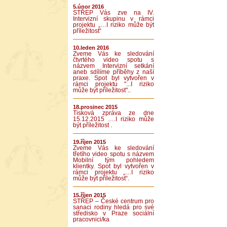
5.únor 2016
STŘEP Vás zve na IV.
Intervizní skupinu v rámci
projektu „…I riziko může být
příležitost“
10.leden 2016
Zveme Vás ke sledování
čtvrtého video spotu s
názvem Intervizní setkání
aneb sdílíme příběhy z naší
praxe. Spot byl vytvořen v
rámci projektu "...I riziko
může být příležitost"..
18.prosinec 2015
Tisková zpráva ze dne
15.12.2015 ….I riziko může
být příležitost .
19.říjen 2015
Zveme Vás ke sledování
třetího video spotu s názvem
Mobilní tým pohledem
klientky. Spot byl vytvořen v
rámci projektu „…I riziko
může být příležitost“.
15.říjen 2015
STŘEP – České centrum pro
sanaci rodiny hledá pro své
středisko v Praze sociální
pracovnici/ka