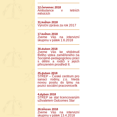
12.červenec 2018
Ambulance v letních
měsících
31.květen 2018
Výroční zpráva za rok 2017
17.květen 2018
Zveme Vás na intervizní
skupinu v pátek 1.6.2018
30.duben 2018
Zveme Vás ke shlédnutí
třetího videa zaměřeného na
Sociálně-pedagogickou práci
s dětmi a rodiči v jejich
přirozeném prostředí II.
25.duben 2018
STŘEP – České centrum pro
sanaci rodiny, z.ú. hledá
novou posilu do týmu na
pozici sociální pracovnice/ík
4.duben 2018
STŘEP se stal licencovaným
uživatelem Outcomes Star
26.březen 2018
Zveme Vás na intervizní
skupinu v pátek 13.4.2018