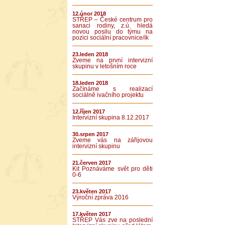
12.únor 2018
STŘEP – České centrum pro
sanaci rodiny, z.ú. hledá
novou posilu do týmu na
pozici sociální pracovnice/ík
23.leden 2018
Zveme na první intervizní
skupinu v letošním roce
18.leden 2018
Začínáme s realizací
sociálně ivačního projektu
12.říjen 2017
Intervizní skupina 8.12.2017
30.srpen 2017
Zveme vás na zářijovou
intervizní skupinu
21.červen 2017
Kit Poznáváme svět pro děti
0-6
23.květen 2017
Výroční zpráva 2016
17.květen 2017
STŘEP Vás zve na poslední