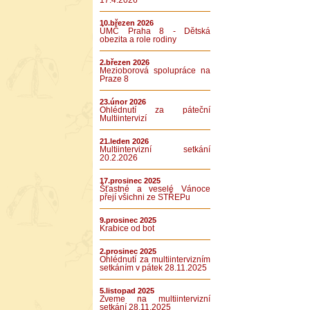
17.4.2026
10.březen 2026
ÚMČ Praha 8 - Dětská
obezita a role rodiny
2.březen 2026
Mezioborová spolupráce na
Praze 8
23.únor 2026
Ohlédnutí za páteční
Multiintervizí
21.leden 2026
Multiintervizní setkání
20.2.2026
17.prosinec 2025
Šťastné a veselé Vánoce
přejí všichni ze STŘEPu
9.prosinec 2025
Krabice od bot
2.prosinec 2025
Ohlédnutí za multiintervizním
setkáním v pátek 28.11.2025
5.listopad 2025
Zveme na multiintervizní
setkání 28.11.2025