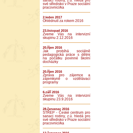
sanaci rodiny, z.ú. hledá pro
své středisko v Praze sociální
pracovnici/ka
2.leden 2017
Ohlédnutí za rokem 2016
23.listopad 2016
Zveme Vás na intervizní
skupinu 2.12.2016
20.říjen 2016
Jak probíhá sociálně
pedagogická práce s dětmi
na počátku povinné školní
docházky
20.říjen 2016
Zpráva pro zájemce a
zájemkyně o vzdělávací
programy
6.září 2016
Zveme Vás na intervizní
skupinu 23.9.2016
28.červenec 2016
STŘEP - České centrum pro
sanaci rodiny, z.ú. hledá pro
své středisko v Praze sociální
pracovnici/ka