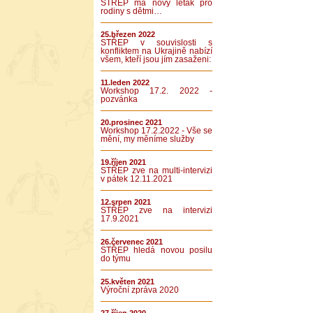
STŘEP má nový leták pro
rodiny s dětmi…
25.březen 2022
STŘEP v souvislosti s
konfliktem na Ukrajině nabízí
všem, kteří jsou jím zasaženi:
11.leden 2022
Workshop 17.2. 2022 -
pozvánka
20.prosinec 2021
Workshop 17.2.2022 - Vše se
mění, my měníme služby
19.říjen 2021
STŘEP zve na multi-intervizi
v pátek 12.11.2021
12.srpen 2021
STŘEP zve na intervizi
17.9.2021
26.červenec 2021
STŘEP hledá novou posilu
do týmu
25.květen 2021
Výroční zpráva 2020