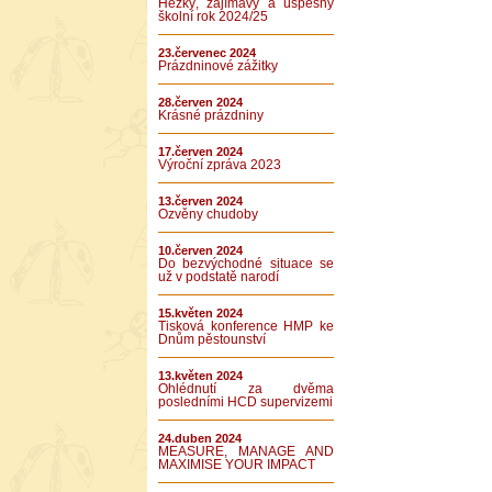
Hezký, zajímavý a úspěšný
školní rok 2024/25
23.červenec 2024
Prázdninové zážitky
28.červen 2024
Krásné prázdniny
17.červen 2024
Výroční zpráva 2023
13.červen 2024
Ozvěny chudoby
10.červen 2024
Do bezvýchodné situace se
už v podstatě narodí
15.květen 2024
Tisková konference HMP ke
Dnům pěstounství
13.květen 2024
Ohlédnutí za dvěma
posledními HCD supervizemi
24.duben 2024
MEASURE, MANAGE AND
MAXIMISE YOUR IMPACT