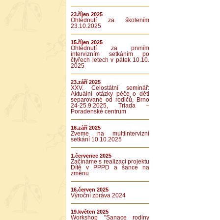
23.říjen 2025
Ohlédnutí za školením
23.10.2025
15.říjen 2025
Ohlédnutí za prvním
intervizním setkáním po
čtyřech letech v pátek 10.10.
2025
23.září 2025
XXV. Celostátní seminář:
Aktuální otázky péče o děti
separované od rodičů, Brno
24-25.9.2025, Triada –
Poradenské centrum
16.září 2025
Zveme na multiintervizní
setkání 10.10.2025
1.červenec 2025
Začínáme s realizací projektu
Dítě v PPPD a šance na
změnu
16.červen 2025
Výroční zpráva 2024
19.květen 2025
Workshop "Sanace rodiny