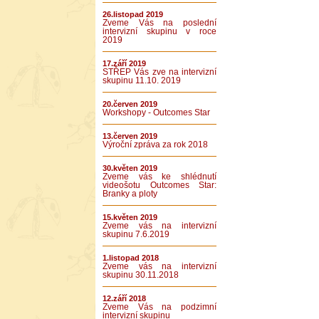
26.listopad 2019
Zveme Vás na poslední
intervizní skupinu v roce
2019
17.září 2019
STŘEP Vás zve na intervizní
skupinu 11.10. 2019
20.červen 2019
Workshopy - Outcomes Star
13.červen 2019
Výroční zpráva za rok 2018
30.květen 2019
Zveme vás ke shlédnutí
videošotu Outcomes Star:
Branky a ploty
15.květen 2019
Zveme vás na intervizní
skupinu 7.6.2019
1.listopad 2018
Zveme vás na intervizní
skupinu 30.11.2018
12.září 2018
Zveme Vás na podzimní
intervizní skupinu