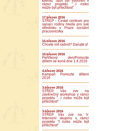
klientů. Spot byl vytvořen v
rámci projektu "...I riziko
může být příležitost"
17.březen 2016
STŘEP - České centrum pro
sanaci rodiny hledá pro své
středisko v Praze sociální
pracovnici/ka
15.březen 2016
Chcete mít radost? Darujte ji!
10.březen 2016
Peříčkový den/Pomozte
dětem se koná dne 1.4.2016
4.březen 2016
Kampaň Pomozte dětem
2016
3.březen 2016
STŘEP Vás zve na
závěrečný workshop v rámci
projektu "...I riziko může být
příležitost"
3.březen 2016
STŘEP Vás zve na V.
Intervizní skupinu v rámci
projektu "I riziko může být
příležitost"