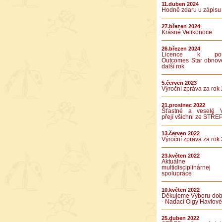
11.duben 2024
Hodně zdaru u zápisu
27.březen 2024
Krásné Velikonoce
26.březen 2024
Licence k použ
Outcomes Star obnov
další rok
5.červen 2023
Výroční zpráva za rok
21.prosinec 2022
Šťastné a veselé 
přejí všichni ze STŘE
13.červen 2022
Výroční zpráva za rok
23.květen 2022
Aktuálne v
multidisciplinárnej
spolupráce
10.květen 2022
Děkujeme Výboru dob
- Nadaci Olgy Havlové
25.duben 2022