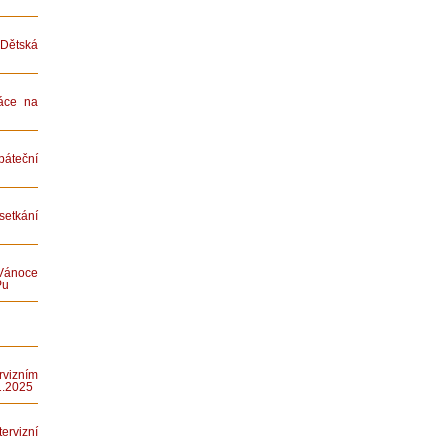
ětská
áce na
teční
etkání
Vánoce
Pu
rvizním
1.2025
rvizní