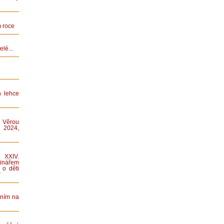
 roce
lé...
n lehce
 Věrou
 2024,
XXIV.
nářem
 o děti
“
áním na