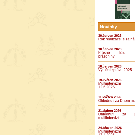
Novinky
30.červen 2026
Rok realizace je za n
30.červen 2026
Krásné léto, k
prázdniny
16.červen 2026
Výroční zpráva 2025
19.květen 2026
Multiintervizní s
12.6.2026
11.květen 2026
Ohlédnutí za Dnem m
21.duben 2026
Ohlédnutí za pá
multiintervizí
24.březen 2026
Multiintervizní s