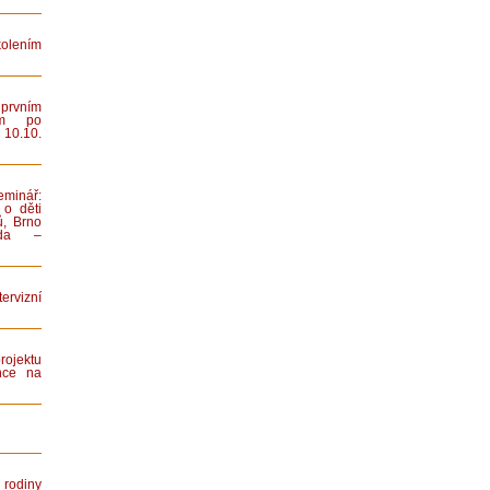
lením
rvním
ním po
 10.10.
minář:
 o děti
ů, Brno
iada –
rvizní
rojektu
nce na
rodiny