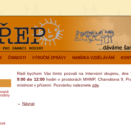
I
ČINNOSTI
VÝROČNÍ ZPRÁVY
NABÍDKA VZDĚLÁVÁNÍ
KONT
Rádi bychom Vás tímto pozvali na Intervizní skupinu, dne
9:00 do 12:00
hodin v prostorách MHMP, Charvátova 9, Pr
místnost v přízemí. Pozvánku naleznete
zde
.
zované
rodiny
←
Návrat
dové