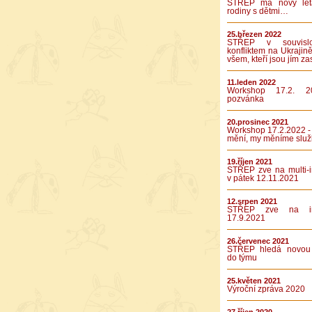
STŘEP má nový let
rodiny s dětmi…
25.březen 2022
STŘEP v souvislo
konfliktem na Ukrajině
všem, kteří jsou jím za
11.leden 2022
Workshop 17.2. 2
pozvánka
20.prosinec 2021
Workshop 17.2.2022 -
mění, my měníme služ
19.říjen 2021
STŘEP zve na multi-in
v pátek 12.11.2021
12.srpen 2021
STŘEP zve na int
17.9.2021
26.červenec 2021
STŘEP hledá novou 
do týmu
25.květen 2021
Výroční zpráva 2020