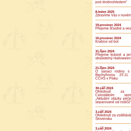
pod drobnohledem"
8.leden 2025
Zdravíme Vás v novém
19.prosinec 2024
Přejeme šťastné a vese
16.prosinec 2024
Krabice od bot
31.říjen 2024
Přejeme krásné a je
strašidelný Halloween
21.říjen 2024
O sanaci rodiny s
Bechyňovou 25.11.
CČHS v Písku
30.září 2024
Ohlédnutí za 
Celostátním semi
„Aktuální otázky péče
separované od rodičů
3.září 2024
Ohlédnutí za vzděláv
Slovensku
3.září 2024