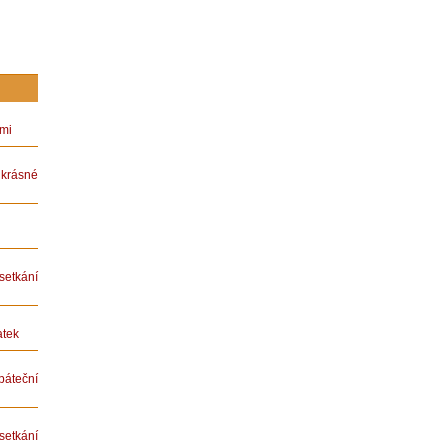
ámi
rásné
etkání
atek
teční
etkání