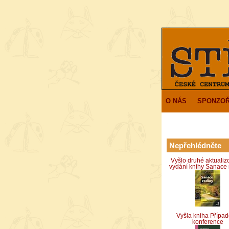
O NÁS
SPONZOŘ
Nepřehlédněte
Vyšlo druhé aktuali
vydání knihy Sanace 
Vyšla kniha Přípa
konference