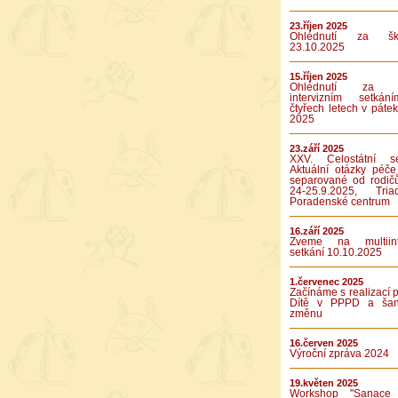
23.říjen 2025
Ohlédnutí za ško
23.10.2025
15.říjen 2025
Ohlédnutí za p
intervizním setká
čtyřech letech v pátek
2025
23.září 2025
XXV. Celostátní se
Aktuální otázky péče
separované od rodič
24-25.9.2025, Tr
Poradenské centrum
16.září 2025
Zveme na multiinte
setkání 10.10.2025
1.červenec 2025
Začínáme s realizací p
Dítě v PPPD a ša
změnu
16.červen 2025
Výroční zpráva 2024
19.květen 2025
Workshop "Sanace 