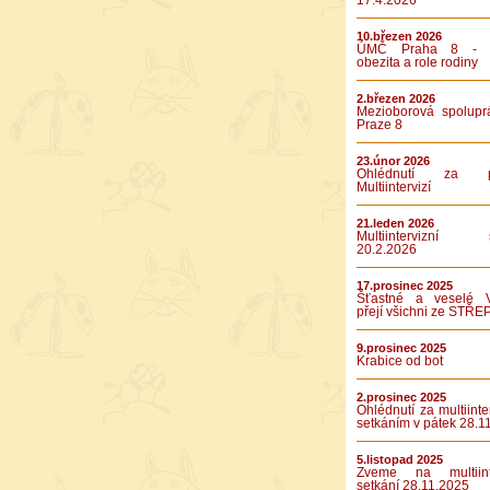
17.4.2026
10.březen 2026
ÚMČ Praha 8 - D
obezita a role rodiny
2.březen 2026
Mezioborová spolupr
Praze 8
23.únor 2026
Ohlédnutí za pá
Multiintervizí
21.leden 2026
Multiintervizní s
20.2.2026
17.prosinec 2025
Šťastné a veselé 
přejí všichni ze STŘE
9.prosinec 2025
Krabice od bot
2.prosinec 2025
Ohlédnutí za multiinte
setkáním v pátek 28.1
5.listopad 2025
Zveme na multiinte
setkání 28.11.2025