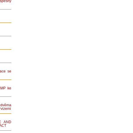
spěšný
ace se
HMP ke
dvěma
rvizemi
E AND
ACT