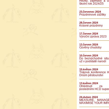
Hezký, zajímavý a ú
školní rok 2024/25
23.červenec 2024
Prázdninové zážitky
28.červen 2024
Krásné prázdniny
17.červen 2024
Výroční zpráva 2023
13.červen 2024
Ozvěny chudoby
10.červen 2024
Do bezvýchodné situ
už v podstatě narodí
15.květen 2024
Tisková konference 
Dnům pěstounství
13.květen 2024
Ohlédnutí za 
posledními HCD supe
24.duben 2024
MEASURE, MANAG
MAXIMISE YOUR IMP