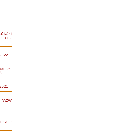
ívání
ena na
 2022
Vánoce
Pu
 2021
ýzvy
ré vůle