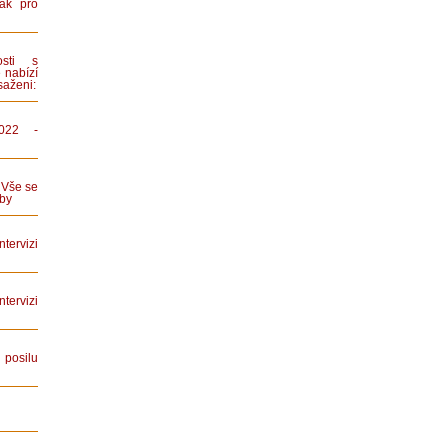
ák pro
sti s
 nabízí
saženi:
022 -
 Vše se
by
tervizi
ervizi
posilu