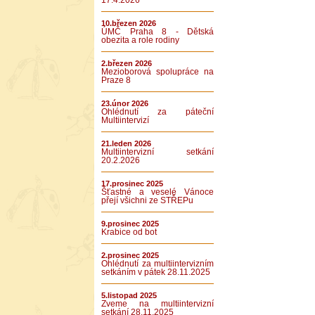
17.4.2026
10.březen 2026
ÚMČ Praha 8 - Dětská
obezita a role rodiny
2.březen 2026
Mezioborová spolupráce na
Praze 8
23.únor 2026
Ohlédnutí za páteční
Multiintervizí
21.leden 2026
Multiintervizní setkání
20.2.2026
17.prosinec 2025
Šťastné a veselé Vánoce
přejí všichni ze STŘEPu
9.prosinec 2025
Krabice od bot
2.prosinec 2025
Ohlédnutí za multiintervizním
setkáním v pátek 28.11.2025
5.listopad 2025
Zveme na multiintervizní
setkání 28.11.2025