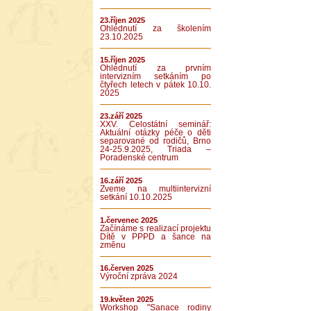
23.říjen 2025
Ohlédnutí za školením
23.10.2025
15.říjen 2025
Ohlédnutí za prvním
intervizním setkáním po
čtyřech letech v pátek 10.10.
2025
23.září 2025
XXV. Celostátní seminář:
Aktuální otázky péče o děti
separované od rodičů, Brno
24-25.9.2025, Triada –
Poradenské centrum
16.září 2025
Zveme na multiintervizní
setkání 10.10.2025
1.červenec 2025
Začínáme s realizací projektu
Dítě v PPPD a šance na
změnu
16.červen 2025
Výroční zpráva 2024
19.květen 2025
Workshop "Sanace rodiny