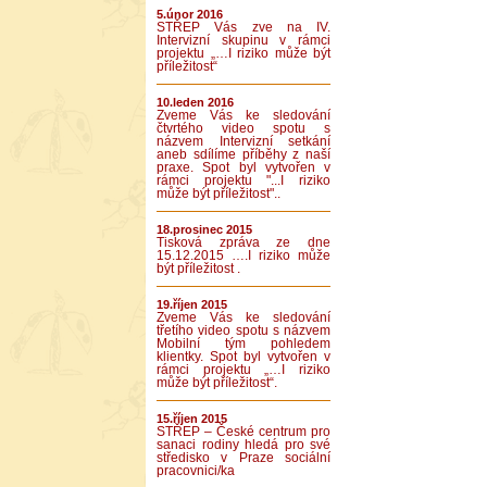
5.únor 2016
STŘEP Vás zve na IV.
Intervizní skupinu v rámci
projektu „…I riziko může být
příležitost“
10.leden 2016
Zveme Vás ke sledování
čtvrtého video spotu s
názvem Intervizní setkání
aneb sdílíme příběhy z naší
praxe. Spot byl vytvořen v
rámci projektu "...I riziko
může být příležitost"..
18.prosinec 2015
Tisková zpráva ze dne
15.12.2015 ….I riziko může
být příležitost .
19.říjen 2015
Zveme Vás ke sledování
třetího video spotu s názvem
Mobilní tým pohledem
klientky. Spot byl vytvořen v
rámci projektu „…I riziko
může být příležitost“.
15.říjen 2015
STŘEP – České centrum pro
sanaci rodiny hledá pro své
středisko v Praze sociální
pracovnici/ka