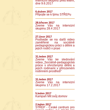
Intervizní skupinu před létem,
dne 9.6.2017
6.duben 2017
Připojte se k týmu STŘEPu
28.březen 2017
Zveme Vás na intervizní
skupinu 28.4 2017
27.únor 2017
Podívejte se na další video
zaměřené na sociálně
pedagogickou práci s dětmi a
jejich rodiči v praxi
31.leden 2017
Zveme Vás ke sledování
videa „Sociálně-pedagogická
práce s ohroženými dětmi a
jejich rodinami v přirozeném
rodinném prostředí“
31.leden 2017
Zveme Vás na intervizní
skupinu 17.2.2017
5.leden 2017
Kampaň Mít svůj domov
2.leden 2017
STŘEP - České centrum pro