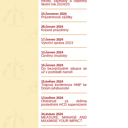
Hezký, zajímavý a úspěšný
školní rok 2024/25
23.červenec 2024
Prázdninové zážitky
28.červen 2024
Krásné prázdniny
17.červen 2024
Výroční zpráva 2023
13.červen 2024
Ozvěny chudoby
10.červen 2024
Do bezvýchodné situace se
už v podstatě narodí
15.květen 2024
Tisková konference HMP ke
Dnům pěstounství
13.květen 2024
Ohlédnutí za dvěma
posledními HCD supervizemi
24.duben 2024
MEASURE, MANAGE AND
MAXIMISE YOUR IMPACT