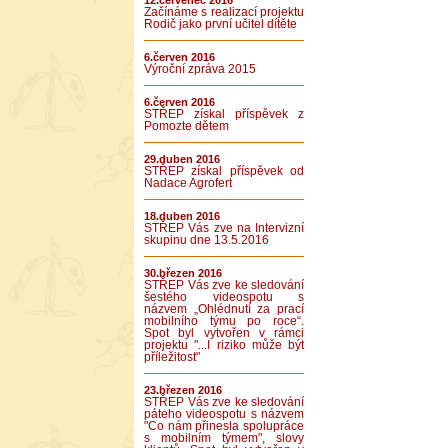
12.červenec 2016
Začínáme s realizací projektu
Rodič jako první učitel dítěte
6.červen 2016
Výroční zpráva 2015
6.červen 2016
STŘEP získal příspěvek z
Pomozte dětem
29.duben 2016
STŘEP získal příspěvek od
Nadace Agrofert
18.duben 2016
STŘEP Vás zve na Intervizní
skupinu dne 13.5.2016
30.březen 2016
STŘEP Vás zve ke sledování
šestého videospotu s
názvem „Ohlédnutí za prací
mobilního týmu po roce“.
Spot byl vytvořen v rámci
projektu "...I riziko může být
příležitost"
23.březen 2016
STŘEP Vás zve ke sledování
páteho videospotu s názvem
"Co nám přinesla spolupráce
s mobilním týmem", slovy