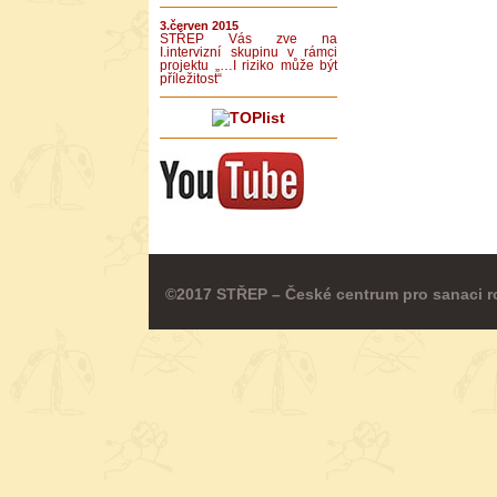
3.červen 2015
STŘEP Vás zve na
I.intervizní skupinu v rámci
projektu „…I riziko může být
příležitost“
©2017 STŘEP – České centrum pro sanaci r