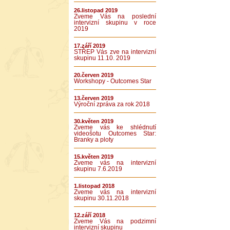
26.listopad 2019
Zveme Vás na poslední
intervizní skupinu v roce
2019
17.září 2019
STŘEP Vás zve na intervizní
skupinu 11.10. 2019
20.červen 2019
Workshopy - Outcomes Star
13.červen 2019
Výroční zpráva za rok 2018
30.květen 2019
Zveme vás ke shlédnutí
videošotu Outcomes Star:
Branky a ploty
15.květen 2019
Zveme vás na intervizní
skupinu 7.6.2019
1.listopad 2018
Zveme vás na intervizní
skupinu 30.11.2018
12.září 2018
Zveme Vás na podzimní
intervizní skupinu