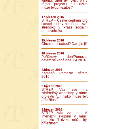
klientů. Spot byl vytvořen v
rámci projektu "...I riziko
může být příležitost"
17.březen 2016
STŘEP - České centrum pro
sanaci rodiny hledá pro své
středisko v Praze sociální
pracovnici/ka
15.březen 2016
Chcete mít radost? Darujte ji!
10.březen 2016
Peříčkový den/Pomozte
dětem se koná dne 1.4.2016
4.březen 2016
Kampaň Pomozte dětem
2016
3.březen 2016
STŘEP Vás zve na
závěrečný workshop v rámci
projektu "...I riziko může být
příležitost"
3.březen 2016
STŘEP Vás zve na V.
Intervizní skupinu v rámci
projektu "I riziko může být
příležitost"