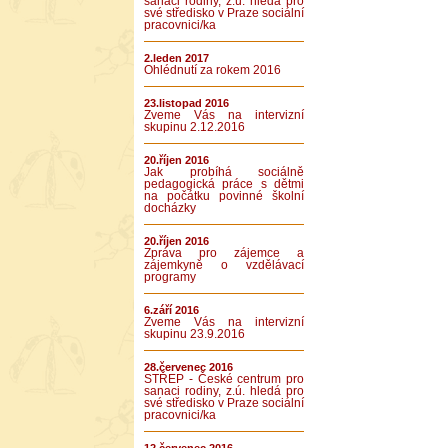
sanaci rodiny, z.ú. hledá pro
své středisko v Praze sociální
pracovnici/ka
2.leden 2017
Ohlédnutí za rokem 2016
23.listopad 2016
Zveme Vás na intervizní
skupinu 2.12.2016
20.říjen 2016
Jak probíhá sociálně
pedagogická práce s dětmi
na počátku povinné školní
docházky
20.říjen 2016
Zpráva pro zájemce a
zájemkyně o vzdělávací
programy
6.září 2016
Zveme Vás na intervizní
skupinu 23.9.2016
28.červenec 2016
STŘEP - České centrum pro
sanaci rodiny, z.ú. hledá pro
své středisko v Praze sociální
pracovnici/ka