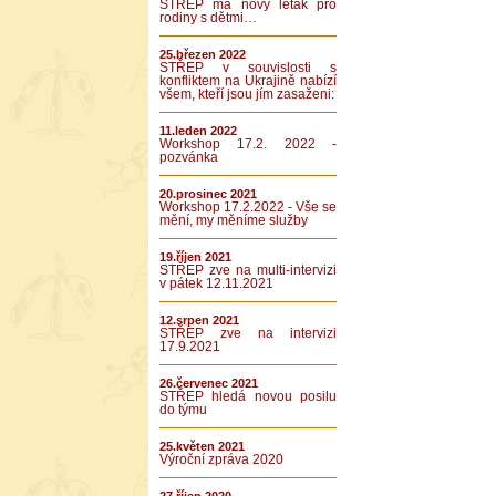
STŘEP má nový leták pro
rodiny s dětmi…
25.březen 2022
STŘEP v souvislosti s
konfliktem na Ukrajině nabízí
všem, kteří jsou jím zasaženi:
11.leden 2022
Workshop 17.2. 2022 -
pozvánka
20.prosinec 2021
Workshop 17.2.2022 - Vše se
mění, my měníme služby
19.říjen 2021
STŘEP zve na multi-intervizi
v pátek 12.11.2021
12.srpen 2021
STŘEP zve na intervizi
17.9.2021
26.červenec 2021
STŘEP hledá novou posilu
do týmu
25.květen 2021
Výroční zpráva 2020