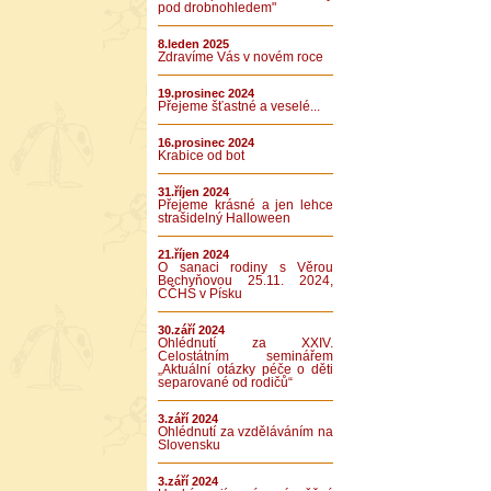
pod drobnohledem"
8.leden 2025
Zdravíme Vás v novém roce
19.prosinec 2024
Přejeme šťastné a veselé...
16.prosinec 2024
Krabice od bot
31.říjen 2024
Přejeme krásné a jen lehce
strašidelný Halloween
21.říjen 2024
O sanaci rodiny s Věrou
Bechyňovou 25.11. 2024,
CČHS v Písku
30.září 2024
Ohlédnutí za XXIV.
Celostátním seminářem
„Aktuální otázky péče o děti
separované od rodičů“
3.září 2024
Ohlédnutí za vzděláváním na
Slovensku
3.září 2024