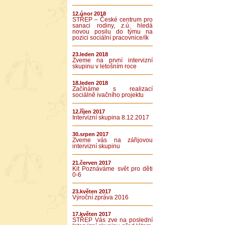
12.únor 2018
STŘEP – České centrum pro
sanaci rodiny, z.ú. hledá
novou posilu do týmu na
pozici sociální pracovnice/ík
23.leden 2018
Zveme na první intervizní
skupinu v letošním roce
18.leden 2018
Začínáme s realizací
sociálně ivačního projektu
12.říjen 2017
Intervizní skupina 8.12.2017
30.srpen 2017
Zveme vás na zářijovou
intervizní skupinu
21.červen 2017
Kit Poznáváme svět pro děti
0-6
23.květen 2017
Výroční zpráva 2016
17.květen 2017
STŘEP Vás zve na poslední