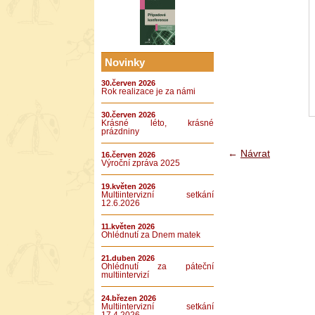
Novinky
30.červen 2026
Rok realizace je za námi
30.červen 2026
Krásné léto, krásné
prázdniny
←
Návrat
16.červen 2026
Výroční zpráva 2025
19.květen 2026
Multiintervizní setkání
12.6.2026
11.květen 2026
Ohlédnutí za Dnem matek
21.duben 2026
Ohlédnutí za páteční
multiintervizí
24.březen 2026
Multiintervizní setkání