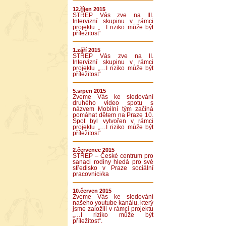
12.říjen 2015
STŘEP Vás zve na III.
Intervizní skupinu v rámci
projektu „…I riziko může být
příležitost“
1.září 2015
STŘEP Vás zve na II.
Intervizní skupinu v rámci
projektu „…I riziko může být
příležitost“
5.srpen 2015
Zveme Vás ke sledování
druhého video spotu s
názvem Mobilní tým začíná
pomáhat dětem na Praze 10.
Spot byl vytvořen v rámci
projektu „…I riziko může být
příležitost“
2.červenec 2015
STŘEP – České centrum pro
sanaci rodiny hledá pro své
středisko v Praze sociální
pracovnici/ka
10.červen 2015
Zveme Vás ke sledování
našeho youtube kanálu, který
jsme založili v rámci projektu
„…I riziko může být
příležitost“.