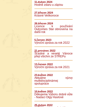
11.duben 2024
Hodně zdaru u zápisu
27.březen 2024
Krásné Velikonoce
26.březen 2024
Licence k používání
Outcomes Star obnovena na
další rok
5.červen 2023
Výroční zpráva za rok 2022
21.prosinec 2022
Šťastné a veselé Vánoce
přejí všichni ze STŘEPu
13.červen 2022
Výroční zpráva za rok 2021
23.květen 2022
Aktuálne výzvy
multidisciplinárnej
spolupráce
10.květen 2022
Děkujeme Výboru dobré vůle
- Nadaci Olgy Havlové
25.duben 2022