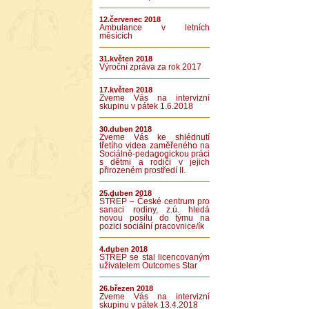
12.červenec 2018
Ambulance v letních
měsících
31.květen 2018
Výroční zpráva za rok 2017
17.květen 2018
Zveme Vás na intervizní
skupinu v pátek 1.6.2018
30.duben 2018
Zveme Vás ke shlédnutí
třetího videa zaměřeného na
Sociálně-pedagogickou práci
s dětmi a rodiči v jejich
přirozeném prostředí II.
25.duben 2018
STŘEP – České centrum pro
sanaci rodiny, z.ú. hledá
novou posilu do týmu na
pozici sociální pracovnice/ík
4.duben 2018
STŘEP se stal licencovaným
uživatelem Outcomes Star
26.březen 2018
Zveme Vás na intervizní
skupinu v pátek 13.4.2018