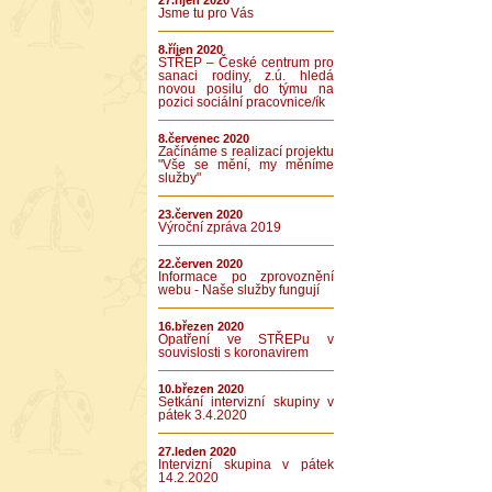
27.říjen 2020
Jsme tu pro Vás
8.říjen 2020
STŘEP – České centrum pro
sanaci rodiny, z.ú. hledá
novou posilu do týmu na
pozici sociální pracovnice/ík
8.červenec 2020
Začínáme s realizací projektu
"Vše se mění, my měníme
služby"
23.červen 2020
Výroční zpráva 2019
22.červen 2020
Informace po zprovoznění
webu - Naše služby fungují
16.březen 2020
Opatření ve STŘEPu v
souvislosti s koronavirem
10.březen 2020
Setkání intervizní skupiny v
pátek 3.4.2020
27.leden 2020
Intervizní skupina v pátek
14.2.2020