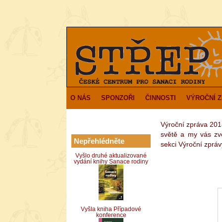
O NÁS
SPONZOŘI
ČINNOSTI
VÝROČNÍ 
Výroční zpráva 201
světě a my vás zv
Nepřehlédněte
sekci Výroční zpráv
Vyšlo druhé aktualizované
vydání knihy Sanace rodiny
Vyšla kniha Případové
konference