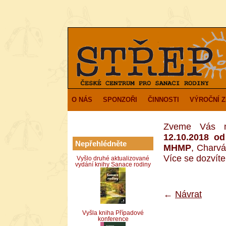
O NÁS
SPONZOŘI
ČINNOSTI
VÝROČNÍ 
Zveme Vás n
12.10.2018 o
Nepřehlédněte
MHMP
, Charvá
Více se dozvít
Vyšlo druhé aktualizované
vydání knihy Sanace rodiny
←
Návrat
Vyšla kniha Případové
konference