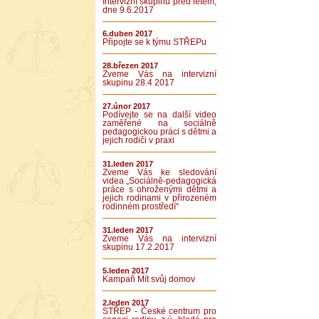
Intervizní skupinu před létem,
dne 9.6.2017
6.duben 2017
Připojte se k týmu STŘEPu
28.březen 2017
Zveme Vás na intervizní
skupinu 28.4 2017
27.únor 2017
Podívejte se na další video
zaměřené na sociálně
pedagogickou práci s dětmi a
jejich rodiči v praxi
31.leden 2017
Zveme Vás ke sledování
videa „Sociálně-pedagogická
práce s ohroženými dětmi a
jejich rodinami v přirozeném
rodinném prostředí“
31.leden 2017
Zveme Vás na intervizní
skupinu 17.2.2017
5.leden 2017
Kampaň Mít svůj domov
2.leden 2017
STŘEP - České centrum pro