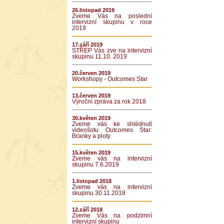
26.listopad 2019
Zveme Vás na poslední
intervizní skupinu v roce
2019
17.září 2019
STŘEP Vás zve na intervizní
skupinu 11.10. 2019
20.červen 2019
Workshopy - Outcomes Star
13.červen 2019
Výroční zpráva za rok 2018
30.květen 2019
Zveme vás ke shlédnutí
videošotu Outcomes Star:
Branky a ploty
15.květen 2019
Zveme vás na intervizní
skupinu 7.6.2019
1.listopad 2018
Zveme vás na intervizní
skupinu 30.11.2018
12.září 2018
Zveme Vás na podzimní
intervizní skupinu