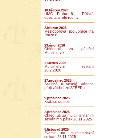
17.4.2026
10.březen 2026
ÚMČ Praha 8 - Dětská
obezita a role rodiny
2.březen 2026
Mezioborová spolupráce na
Praze 8
23.únor 2026
Ohlédnutí za páteční
Multiintervizí
21.leden 2026
Multiintervizní setkání
20.2.2026
17.prosinec 2025
Šťastné a veselé Vánoce
přejí všichni ze STŘEPu
9.prosinec 2025
Krabice od bot
2.prosinec 2025
Ohlédnutí za multiintervizním
setkáním v pátek 28.11.2025
5.listopad 2025
Zveme na multiintervizní
setkání 28.11.2025