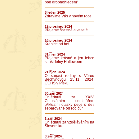
pod drobnohledem"
8.leden 2025
Zdravíme Vás v novém roce
19.prosinec 2024
Přejeme šťastné a veselé...
16.prosinec 2024
Krabice od bot
31.říjen 2024
Přejeme krásné a jen lehce
strašidelný Halloween
21.říjen 2024
O sanaci rodiny s Věrou
Bechyňovou 25.11. 2024,
CČHS v Písku
30.září 2024
Ohlédnutí za XXIV.
Celostátním seminářem
„Aktuální otázky péče o děti
separované od rodičů“
3.září 2024
Ohlédnutí za vzděláváním na
Slovensku
3.září 2024