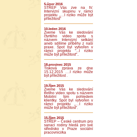
5.únor 2016
STŘEP Vás zve na IV.
Intervizní skupinu v rámci
projektu „…I riziko může být
příležitost“
10.leden 2016
Zveme Vás ke sledování
čtvrtého video spotu s
názvem Intervizní setkání
aneb sdílíme příběhy z naší
praxe. Spot byl vytvořen v
rámci projektu "...I riziko
může být příležitost"..
18.prosinec 2015
Tisková zpráva ze dne
15.12.2015 ….I riziko může
být příležitost .
19.říjen 2015
Zveme Vás ke sledování
třetího video spotu s názvem
Mobilní tým pohledem
klientky. Spot byl vytvořen v
rámci projektu „…I riziko
může být příležitost“.
15.říjen 2015
STŘEP – České centrum pro
sanaci rodiny hledá pro své
středisko v Praze sociální
pracovnici/ka