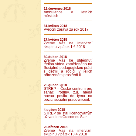
12.červenec 2018
Ambulance v letních
měsících
31.květen 2018
Výroční zpráva za rok 2017
17.květen 2018
Zveme Vás na intervizní
skupinu v pátek 1.6.2018
30.duben 2018
Zveme Vás ke shlédnutí
třetího videa zaměřeného na
Sociálně-pedagogickou práci
s dětmi a rodiči v jejich
přirozeném prostředí II.
25.duben 2018
STŘEP – České centrum pro
sanaci rodiny, z.ú. hledá
novou posilu do týmu na
pozici sociální pracovnice/ík
4.duben 2018
STŘEP se stal licencovaným
uživatelem Outcomes Star
26.březen 2018
Zveme Vás na intervizní
skupinu v pátek 13.4.2018