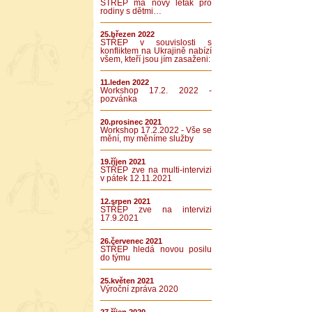
STŘEP má nový leták pro
rodiny s dětmi…
25.březen 2022
STŘEP v souvislosti s
konfliktem na Ukrajině nabízí
všem, kteří jsou jím zasaženi:
11.leden 2022
Workshop 17.2. 2022 -
pozvánka
20.prosinec 2021
Workshop 17.2.2022 - Vše se
mění, my měníme služby
19.říjen 2021
STŘEP zve na multi-intervizi
v pátek 12.11.2021
12.srpen 2021
STŘEP zve na intervizi
17.9.2021
26.červenec 2021
STŘEP hledá novou posilu
do týmu
25.květen 2021
Výroční zpráva 2020