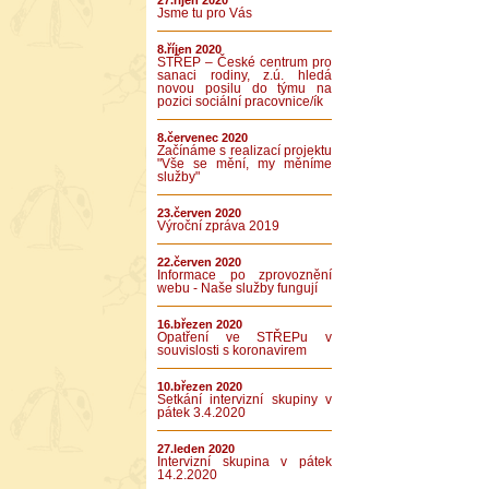
27.říjen 2020
Jsme tu pro Vás
8.říjen 2020
STŘEP – České centrum pro
sanaci rodiny, z.ú. hledá
novou posilu do týmu na
pozici sociální pracovnice/ík
8.červenec 2020
Začínáme s realizací projektu
"Vše se mění, my měníme
služby"
23.červen 2020
Výroční zpráva 2019
22.červen 2020
Informace po zprovoznění
webu - Naše služby fungují
16.březen 2020
Opatření ve STŘEPu v
souvislosti s koronavirem
10.březen 2020
Setkání intervizní skupiny v
pátek 3.4.2020
27.leden 2020
Intervizní skupina v pátek
14.2.2020