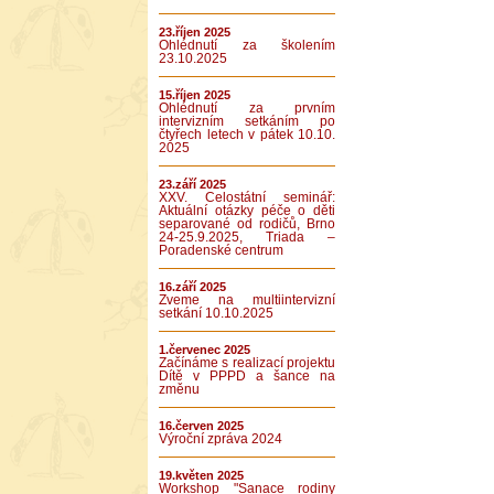
23.říjen 2025
Ohlédnutí za školením
23.10.2025
15.říjen 2025
Ohlédnutí za prvním
intervizním setkáním po
čtyřech letech v pátek 10.10.
2025
23.září 2025
XXV. Celostátní seminář:
Aktuální otázky péče o děti
separované od rodičů, Brno
24-25.9.2025, Triada –
Poradenské centrum
16.září 2025
Zveme na multiintervizní
setkání 10.10.2025
1.červenec 2025
Začínáme s realizací projektu
Dítě v PPPD a šance na
změnu
16.červen 2025
Výroční zpráva 2024
19.květen 2025
Workshop "Sanace rodiny