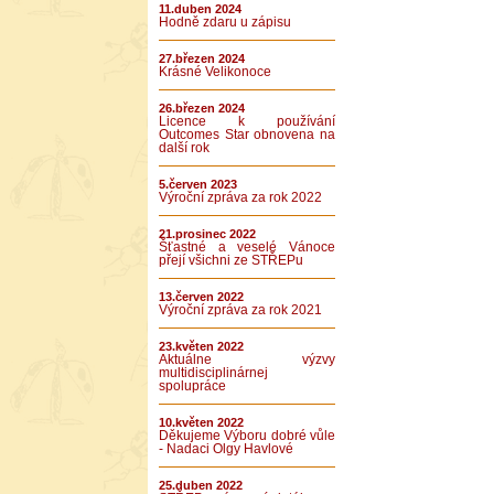
11.duben 2024
Hodně zdaru u zápisu
27.březen 2024
Krásné Velikonoce
26.březen 2024
Licence k používání
Outcomes Star obnovena na
další rok
5.červen 2023
Výroční zpráva za rok 2022
21.prosinec 2022
Šťastné a veselé Vánoce
přejí všichni ze STŘEPu
13.červen 2022
Výroční zpráva za rok 2021
23.květen 2022
Aktuálne výzvy
multidisciplinárnej
spolupráce
10.květen 2022
Děkujeme Výboru dobré vůle
- Nadaci Olgy Havlové
25.duben 2022