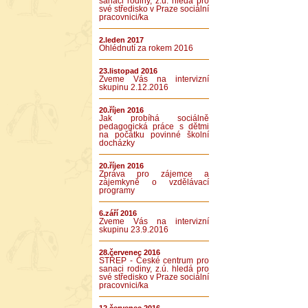
sanaci rodiny, z.ú. hledá pro
své středisko v Praze sociální
pracovnici/ka
2.leden 2017
Ohlédnutí za rokem 2016
23.listopad 2016
Zveme Vás na intervizní
skupinu 2.12.2016
20.říjen 2016
Jak probíhá sociálně
pedagogická práce s dětmi
na počátku povinné školní
docházky
20.říjen 2016
Zpráva pro zájemce a
zájemkyně o vzdělávací
programy
6.září 2016
Zveme Vás na intervizní
skupinu 23.9.2016
28.červenec 2016
STŘEP - České centrum pro
sanaci rodiny, z.ú. hledá pro
své středisko v Praze sociální
pracovnici/ka