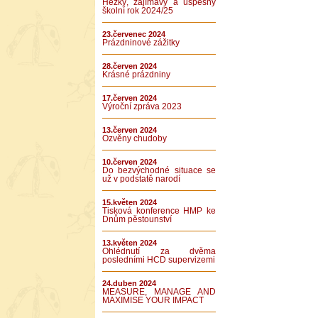
Hezký, zajímavý a úspěšný
školní rok 2024/25
23.červenec 2024
Prázdninové zážitky
28.červen 2024
Krásné prázdniny
17.červen 2024
Výroční zpráva 2023
13.červen 2024
Ozvěny chudoby
10.červen 2024
Do bezvýchodné situace se
už v podstatě narodí
15.květen 2024
Tisková konference HMP ke
Dnům pěstounství
13.květen 2024
Ohlédnutí za dvěma
posledními HCD supervizemi
24.duben 2024
MEASURE, MANAGE AND
MAXIMISE YOUR IMPACT