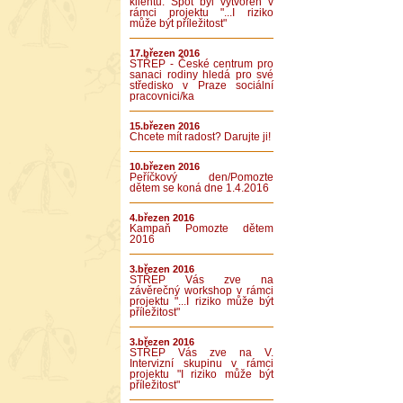
klientů. Spot byl vytvořen v
rámci projektu "...I riziko
může být příležitost"
17.březen 2016
STŘEP - České centrum pro
sanaci rodiny hledá pro své
středisko v Praze sociální
pracovnici/ka
15.březen 2016
Chcete mít radost? Darujte ji!
10.březen 2016
Peříčkový den/Pomozte
dětem se koná dne 1.4.2016
4.březen 2016
Kampaň Pomozte dětem
2016
3.březen 2016
STŘEP Vás zve na
závěrečný workshop v rámci
projektu "...I riziko může být
příležitost"
3.březen 2016
STŘEP Vás zve na V.
Intervizní skupinu v rámci
projektu "I riziko může být
příležitost"