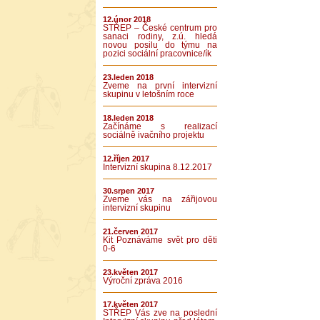
12.únor 2018
STŘEP – České centrum pro
sanaci rodiny, z.ú. hledá
novou posilu do týmu na
pozici sociální pracovnice/ík
23.leden 2018
Zveme na první intervizní
skupinu v letošním roce
18.leden 2018
Začínáme s realizací
sociálně ivačního projektu
12.říjen 2017
Intervizní skupina 8.12.2017
30.srpen 2017
Zveme vás na zářijovou
intervizní skupinu
21.červen 2017
Kit Poznáváme svět pro děti
0-6
23.květen 2017
Výroční zpráva 2016
17.květen 2017
STŘEP Vás zve na poslední