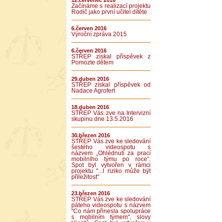
12.červenec 2016
Začínáme s realizací projektu
Rodič jako první učitel dítěte
6.červen 2016
Výroční zpráva 2015
6.červen 2016
STŘEP získal příspěvek z
Pomozte dětem
29.duben 2016
STŘEP získal příspěvek od
Nadace Agrofert
18.duben 2016
STŘEP Vás zve na Intervizní
skupinu dne 13.5.2016
30.březen 2016
STŘEP Vás zve ke sledování
šestého videospotu s
názvem „Ohlédnutí za prací
mobilního týmu po roce“.
Spot byl vytvořen v rámci
projektu "...I riziko může být
příležitost"
23.březen 2016
STŘEP Vás zve ke sledování
páteho videospotu s názvem
"Co nám přinesla spolupráce
s mobilním týmem", slovy