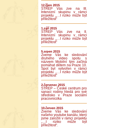
12.říjen 2015
STŘEP Vás zve na III.
Intervizní skupinu v rámci
projektu „…I riziko může být
příležitost“
1.září 2015
STŘEP Vás zve na II.
Intervizní skupinu v rámci
projektu „…I riziko může být
příležitost“
5.srpen 2015
Zveme Vás ke sledování
druhého video spotu s
názvem Mobilní tým začíná
pomáhat dětem na Praze 10.
Spot byl vytvořen v rámci
projektu „…I riziko může být
příležitost“
2.červenec 2015
STŘEP – České centrum pro
sanaci rodiny hledá pro své
středisko v Praze sociální
pracovnici/ka
10.červen 2015
Zveme Vás ke sledování
našeho youtube kanálu, který
jsme založili v rámci projektu
„…I riziko může být
příležitost“.