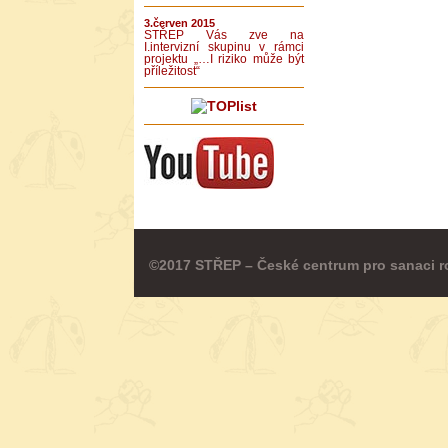
3.červen 2015
STŘEP Vás zve na
I.intervizní skupinu v rámci
projektu „…I riziko může být
příležitost“
©2017 STŘEP – České centrum pro sanaci r