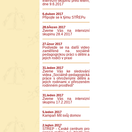
Intervizní skupinu před létem,
dne 9.6.2017
6.duben 2017
Připojte se k týmu STŘEPu
28.březen 2017
Zveme Vás na intervizní
skupinu 28.4 2017
27.únor 2017
Podívejte se na další video
zaměřené na sociálně
pedagogickou práci s dětmi a
jejich rodiči v praxi
31.leden 2017
Zveme Vás ke sledování
videa „Sociálně-pedagogická
práce s ohroženými dětmi a
jejich rodinami v přirozeném
rodinném prostředí“
31.leden 2017
Zveme Vás na intervizní
skupinu 17.2.2017
5.leden 2017
Kampaň Mít svůj domov
2.leden 2017
STŘEP - České centrum pro