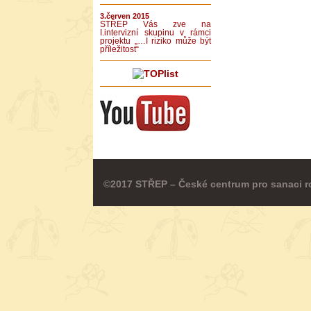
3.červen 2015
STŘEP Vás zve na
I.intervizní skupinu v rámci
projektu „…I riziko může být
příležitost“
©2017 STŘEP – České centrum pro sanaci r