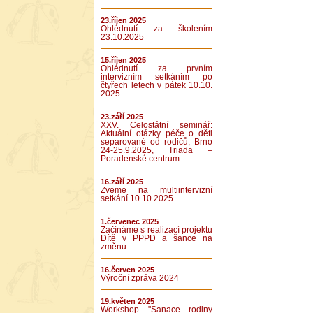
23.říjen 2025
Ohlédnutí za školením
23.10.2025
15.říjen 2025
Ohlédnutí za prvním
intervizním setkáním po
čtyřech letech v pátek 10.10.
2025
23.září 2025
XXV. Celostátní seminář:
Aktuální otázky péče o děti
separované od rodičů, Brno
24-25.9.2025, Triada –
Poradenské centrum
16.září 2025
Zveme na multiintervizní
setkání 10.10.2025
1.červenec 2025
Začínáme s realizací projektu
Dítě v PPPD a šance na
změnu
16.červen 2025
Výroční zpráva 2024
19.květen 2025
Workshop "Sanace rodiny