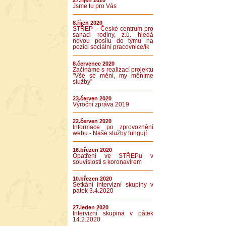
27.říjen 2020
Jsme tu pro Vás
8.říjen 2020
STŘEP – České centrum pro
sanaci rodiny, z.ú. hledá
novou posilu do týmu na
pozici sociální pracovnice/ík
8.červenec 2020
Začínáme s realizací projektu
"Vše se mění, my měníme
služby"
23.červen 2020
Výroční zpráva 2019
22.červen 2020
Informace po zprovoznění
webu - Naše služby fungují
16.březen 2020
Opatření ve STŘEPu v
souvislosti s koronavirem
10.březen 2020
Setkání intervizní skupiny v
pátek 3.4.2020
27.leden 2020
Intervizní skupina v pátek
14.2.2020