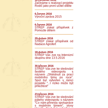
12.červenec 2016
Začínáme s realizací projektu
Rodič jako první učitel dítěte
6.červen 2016
Výroční zpráva 2015
6.červen 2016
STŘEP získal příspěvek z
Pomozte dětem
29.duben 2016
STŘEP získal příspěvek od
Nadace Agrofert
18.duben 2016
STŘEP Vás zve na Intervizní
skupinu dne 13.5.2016
30.březen 2016
STŘEP Vás zve ke sledování
šestého videospotu s
názvem „Ohlédnutí za prací
mobilního týmu po roce“.
Spot byl vytvořen v rámci
projektu "...I riziko může být
příležitost"
23.březen 2016
STŘEP Vás zve ke sledování
páteho videospotu s názvem
"Co nám přinesla spolupráce
s mobilním týmem", slovy