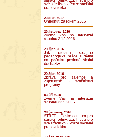
sanaci rodiny, z.ú. hledá pro
své středisko v Praze sociální
pracovnici/ka
2.leden 2017
Ohlédnutí za rokem 2016
23.listopad 2016
Zveme Vás na intervizní
skupinu 2.12.2016
20.říjen 2016
Jak probíhá sociálně
pedagogická práce s dětmi
na počátku povinné školní
docházky
20.říjen 2016
Zpráva pro zájemce a
zájemkyně o vzdělávací
programy
6.září 2016
Zveme Vás na intervizní
skupinu 23.9.2016
28.červenec 2016
STŘEP - České centrum pro
sanaci rodiny, z.ú. hledá pro
své středisko v Praze sociální
pracovnici/ka