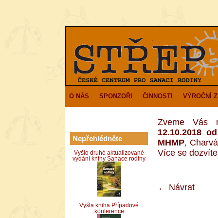
O NÁS
SPONZOŘI
ČINNOSTI
VÝROČNÍ 
Zveme Vás n
12.10.2018 o
Nepřehlédněte
MHMP
, Charvá
Více se dozvít
Vyšlo druhé aktualizované
vydání knihy Sanace rodiny
←
Návrat
Vyšla kniha Případové
konference