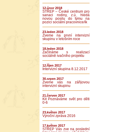
12.únor 2018
STŘEP – České centrum pro
sanaci rodiny, z.ú. hledá
novou posilu do týmu na
pozici sociální pracovnice/ík
23.leden 2018
Zveme na první intervizní
skupinu v letošním roce
18.leden 2018
Začínáme s realizací
sociálně ivačního projektu
12.říjen 2017
Intervizní skupina 8.12.2017
30.srpen 2017
Zveme vás na zářijovou
intervizní skupinu
21.červen 2017
Kit Poznáváme svět pro děti
0-6
23.květen 2017
Výroční zpráva 2016
17.květen 2017
STŘEP Vás zve na poslední