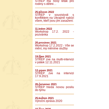
STŘEP má nový leták pro
rodiny s dětmi…
25.březen 2022
STŘEP v souvislosti s
konfliktem na Ukrajině nabízí
všem, kteří jsou jím zasaženi:
11.leden 2022
Workshop 17.2. 2022 -
pozvánka
20.prosinec 2021
Workshop 17.2.2022 - Vše se
mění, my měníme služby
19.říjen 2021
STŘEP zve na multi-intervizi
v pátek 12.11.2021
12.srpen 2021
STŘEP zve na intervizi
17.9.2021
26.červenec 2021
STŘEP hledá novou posilu
do týmu
25.květen 2021
Výroční zpráva 2020