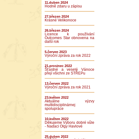
11.duben 2024
Hodně zdaru u zápisu
27.březen 2024
Krásné Velikonoce
26.březen 2024
Licence k používání
Outcomes Star obnovena na
další rok
5.červen 2023
Výroční zpráva za rok 2022
21.prosinec 2022
Šťastné a veselé Vánoce
přejí všichni ze STŘEPu
13.červen 2022
Výroční zpráva za rok 2021
23.květen 2022
Aktuálne výzvy
multidisciplinárnej
spolupráce
10.květen 2022
Děkujeme Výboru dobré vůle
- Nadaci Olgy Havlové
25.duben 2022