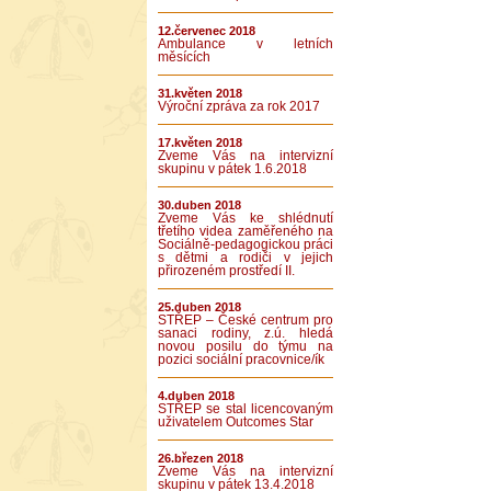
12.červenec 2018
Ambulance v letních
měsících
31.květen 2018
Výroční zpráva za rok 2017
17.květen 2018
Zveme Vás na intervizní
skupinu v pátek 1.6.2018
30.duben 2018
Zveme Vás ke shlédnutí
třetího videa zaměřeného na
Sociálně-pedagogickou práci
s dětmi a rodiči v jejich
přirozeném prostředí II.
25.duben 2018
STŘEP – České centrum pro
sanaci rodiny, z.ú. hledá
novou posilu do týmu na
pozici sociální pracovnice/ík
4.duben 2018
STŘEP se stal licencovaným
uživatelem Outcomes Star
26.březen 2018
Zveme Vás na intervizní
skupinu v pátek 13.4.2018