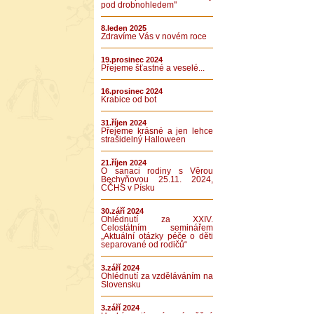
pod drobnohledem"
8.leden 2025
Zdravíme Vás v novém roce
19.prosinec 2024
Přejeme šťastné a veselé...
16.prosinec 2024
Krabice od bot
31.říjen 2024
Přejeme krásné a jen lehce
strašidelný Halloween
21.říjen 2024
O sanaci rodiny s Věrou
Bechyňovou 25.11. 2024,
CČHS v Písku
30.září 2024
Ohlédnutí za XXIV.
Celostátním seminářem
„Aktuální otázky péče o děti
separované od rodičů“
3.září 2024
Ohlédnutí za vzděláváním na
Slovensku
3.září 2024