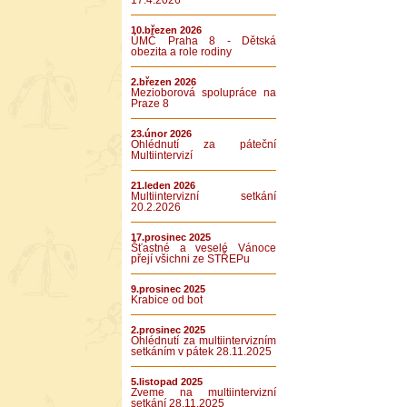
17.4.2026
10.březen 2026
ÚMČ Praha 8 - Dětská
obezita a role rodiny
2.březen 2026
Mezioborová spolupráce na
Praze 8
23.únor 2026
Ohlédnutí za páteční
Multiintervizí
21.leden 2026
Multiintervizní setkání
20.2.2026
17.prosinec 2025
Šťastné a veselé Vánoce
přejí všichni ze STŘEPu
9.prosinec 2025
Krabice od bot
2.prosinec 2025
Ohlédnutí za multiintervizním
setkáním v pátek 28.11.2025
5.listopad 2025
Zveme na multiintervizní
setkání 28.11.2025