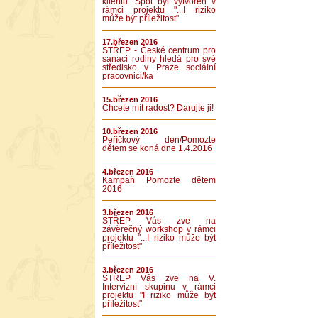
klientů. Spot byl vytvořen v
rámci projektu "...I riziko
může být příležitost"
17.březen 2016
STŘEP - České centrum pro
sanaci rodiny hledá pro své
středisko v Praze sociální
pracovnici/ka
15.březen 2016
Chcete mít radost? Darujte ji!
10.březen 2016
Peříčkový den/Pomozte
dětem se koná dne 1.4.2016
4.březen 2016
Kampaň Pomozte dětem
2016
3.březen 2016
STŘEP Vás zve na
závěrečný workshop v rámci
projektu "...I riziko může být
příležitost"
3.březen 2016
STŘEP Vás zve na V.
Intervizní skupinu v rámci
projektu "I riziko může být
příležitost"