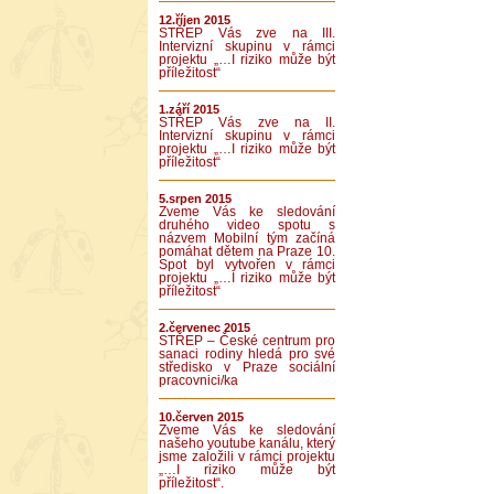
12.říjen 2015
STŘEP Vás zve na III.
Intervizní skupinu v rámci
projektu „…I riziko může být
příležitost“
1.září 2015
STŘEP Vás zve na II.
Intervizní skupinu v rámci
projektu „…I riziko může být
příležitost“
5.srpen 2015
Zveme Vás ke sledování
druhého video spotu s
názvem Mobilní tým začíná
pomáhat dětem na Praze 10.
Spot byl vytvořen v rámci
projektu „…I riziko může být
příležitost“
2.červenec 2015
STŘEP – České centrum pro
sanaci rodiny hledá pro své
středisko v Praze sociální
pracovnici/ka
10.červen 2015
Zveme Vás ke sledování
našeho youtube kanálu, který
jsme založili v rámci projektu
„…I riziko může být
příležitost“.