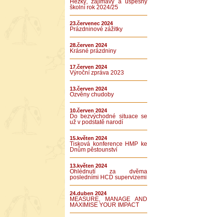
Hezký, zajímavý a úspěšný
školní rok 2024/25
23.červenec 2024
Prázdninové zážitky
28.červen 2024
Krásné prázdniny
17.červen 2024
Výroční zpráva 2023
13.červen 2024
Ozvěny chudoby
10.červen 2024
Do bezvýchodné situace se
už v podstatě narodí
15.květen 2024
Tisková konference HMP ke
Dnům pěstounství
13.květen 2024
Ohlédnutí za dvěma
posledními HCD supervizemi
24.duben 2024
MEASURE, MANAGE AND
MAXIMISE YOUR IMPACT