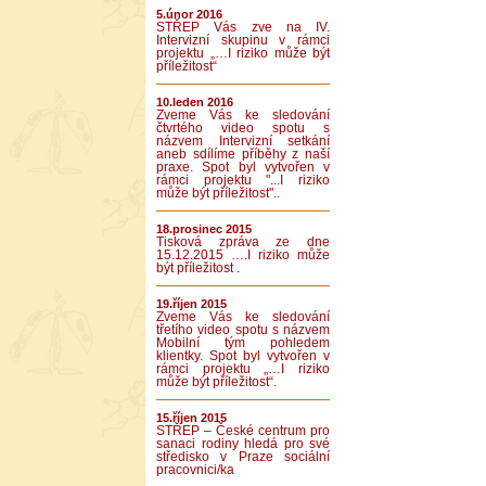
5.únor 2016
STŘEP Vás zve na IV.
Intervizní skupinu v rámci
projektu „…I riziko může být
příležitost“
10.leden 2016
Zveme Vás ke sledování
čtvrtého video spotu s
názvem Intervizní setkání
aneb sdílíme příběhy z naší
praxe. Spot byl vytvořen v
rámci projektu "...I riziko
může být příležitost"..
18.prosinec 2015
Tisková zpráva ze dne
15.12.2015 ….I riziko může
být příležitost .
19.říjen 2015
Zveme Vás ke sledování
třetího video spotu s názvem
Mobilní tým pohledem
klientky. Spot byl vytvořen v
rámci projektu „…I riziko
může být příležitost“.
15.říjen 2015
STŘEP – České centrum pro
sanaci rodiny hledá pro své
středisko v Praze sociální
pracovnici/ka