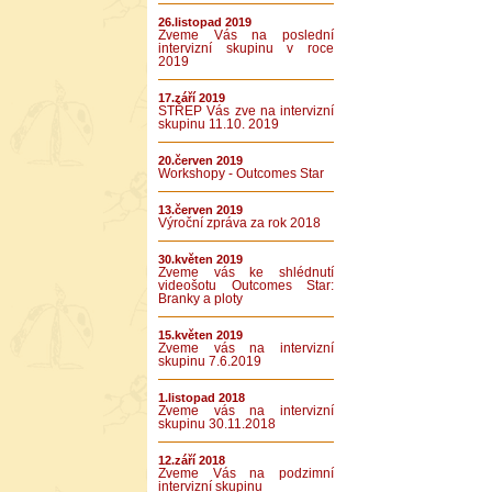
26.listopad 2019
Zveme Vás na poslední
intervizní skupinu v roce
2019
17.září 2019
STŘEP Vás zve na intervizní
skupinu 11.10. 2019
20.červen 2019
Workshopy - Outcomes Star
13.červen 2019
Výroční zpráva za rok 2018
30.květen 2019
Zveme vás ke shlédnutí
videošotu Outcomes Star:
Branky a ploty
15.květen 2019
Zveme vás na intervizní
skupinu 7.6.2019
1.listopad 2018
Zveme vás na intervizní
skupinu 30.11.2018
12.září 2018
Zveme Vás na podzimní
intervizní skupinu