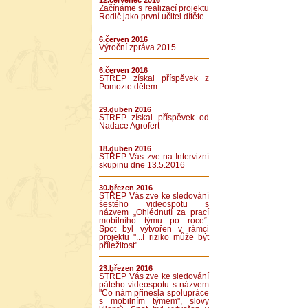
12.červenec 2016
Začínáme s realizací projektu
Rodič jako první učitel dítěte
6.červen 2016
Výroční zpráva 2015
6.červen 2016
STŘEP získal příspěvek z
Pomozte dětem
29.duben 2016
STŘEP získal příspěvek od
Nadace Agrofert
18.duben 2016
STŘEP Vás zve na Intervizní
skupinu dne 13.5.2016
30.březen 2016
STŘEP Vás zve ke sledování
šestého videospotu s
názvem „Ohlédnutí za prací
mobilního týmu po roce“.
Spot byl vytvořen v rámci
projektu "...I riziko může být
příležitost"
23.březen 2016
STŘEP Vás zve ke sledování
páteho videospotu s názvem
"Co nám přinesla spolupráce
s mobilním týmem", slovy