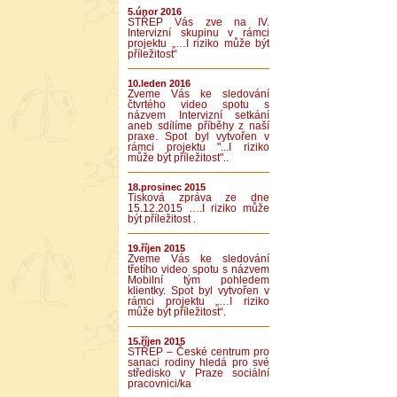
5.únor 2016
STŘEP Vás zve na IV.
Intervizní skupinu v rámci
projektu „…I riziko může být
příležitost“
10.leden 2016
Zveme Vás ke sledování
čtvrtého video spotu s
názvem Intervizní setkání
aneb sdílíme příběhy z naší
praxe. Spot byl vytvořen v
rámci projektu "...I riziko
může být příležitost"..
18.prosinec 2015
Tisková zpráva ze dne
15.12.2015 ….I riziko může
být příležitost .
19.říjen 2015
Zveme Vás ke sledování
třetího video spotu s názvem
Mobilní tým pohledem
klientky. Spot byl vytvořen v
rámci projektu „…I riziko
může být příležitost“.
15.říjen 2015
STŘEP – České centrum pro
sanaci rodiny hledá pro své
středisko v Praze sociální
pracovnici/ka