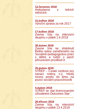
12.červenec 2018
Ambulance v letních
měsících
31.květen 2018
Výroční zpráva za rok 2017
17.květen 2018
Zveme Vás na intervizní
skupinu v pátek 1.6.2018
30.duben 2018
Zveme Vás ke shlédnutí
třetího videa zaměřeného na
Sociálně-pedagogickou práci
s dětmi a rodiči v jejich
přirozeném prostředí II.
25.duben 2018
STŘEP – České centrum pro
sanaci rodiny, z.ú. hledá
novou posilu do týmu na
pozici sociální pracovnice/ík
4.duben 2018
STŘEP se stal licencovaným
uživatelem Outcomes Star
26.březen 2018
Zveme Vás na intervizní
skupinu v pátek 13.4.2018