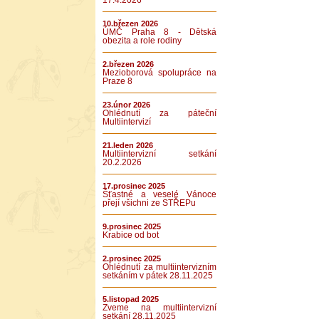
17.4.2026
10.březen 2026
ÚMČ Praha 8 - Dětská
obezita a role rodiny
2.březen 2026
Mezioborová spolupráce na
Praze 8
23.únor 2026
Ohlédnutí za páteční
Multiintervizí
21.leden 2026
Multiintervizní setkání
20.2.2026
17.prosinec 2025
Šťastné a veselé Vánoce
přejí všichni ze STŘEPu
9.prosinec 2025
Krabice od bot
2.prosinec 2025
Ohlédnutí za multiintervizním
setkáním v pátek 28.11.2025
5.listopad 2025
Zveme na multiintervizní
setkání 28.11.2025