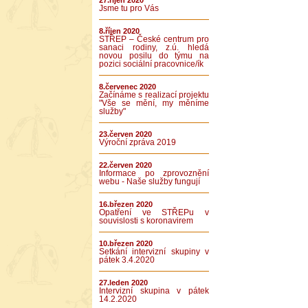
27.říjen 2020
Jsme tu pro Vás
8.říjen 2020
STŘEP – České centrum pro
sanaci rodiny, z.ú. hledá
novou posilu do týmu na
pozici sociální pracovnice/ík
8.červenec 2020
Začínáme s realizací projektu
"Vše se mění, my měníme
služby"
23.červen 2020
Výroční zpráva 2019
22.červen 2020
Informace po zprovoznění
webu - Naše služby fungují
16.březen 2020
Opatření ve STŘEPu v
souvislosti s koronavirem
10.březen 2020
Setkání intervizní skupiny v
pátek 3.4.2020
27.leden 2020
Intervizní skupina v pátek
14.2.2020