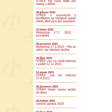
STŘEP má nový leták pro
rodiny s dětmi…
25.březen 2022
STŘEP v souvislosti s
konfliktem na Ukrajině nabízí
všem, kteří jsou jím zasaženi:
11.leden 2022
Workshop 17.2. 2022 -
pozvánka
20.prosinec 2021
Workshop 17.2.2022 - Vše se
mění, my měníme služby
19.říjen 2021
STŘEP zve na multi-intervizi
v pátek 12.11.2021
12.srpen 2021
STŘEP zve na intervizi
17.9.2021
26.červenec 2021
STŘEP hledá novou posilu
do týmu
25.květen 2021
Výroční zpráva 2020