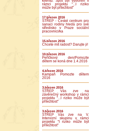
klientů. Spot byl vytvořen v
rámci projektu "...I riziko
může být příležitost"
17.březen 2016
STŘEP - České centrum pro
sanaci rodiny hledá pro své
středisko v Praze sociální
pracovnici/ka
15.březen 2016
Chcete mít radost? Darujte ji!
10.březen 2016
Peříčkový den/Pomozte
dětem se koná dne 1.4.2016
4.březen 2016
Kampaň Pomozte dětem
2016
3.březen 2016
STŘEP Vás zve na
závěrečný workshop v rámci
projektu "...I riziko může být
příležitost"
3.březen 2016
STŘEP Vás zve na V.
Intervizní skupinu v rámci
projektu "I riziko může být
příležitost"