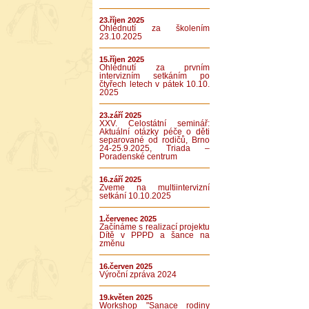
23.říjen 2025
Ohlédnutí za školením
23.10.2025
15.říjen 2025
Ohlédnutí za prvním
intervizním setkáním po
čtyřech letech v pátek 10.10.
2025
23.září 2025
XXV. Celostátní seminář:
Aktuální otázky péče o děti
separované od rodičů, Brno
24-25.9.2025, Triada –
Poradenské centrum
16.září 2025
Zveme na multiintervizní
setkání 10.10.2025
1.červenec 2025
Začínáme s realizací projektu
Dítě v PPPD a šance na
změnu
16.červen 2025
Výroční zpráva 2024
19.květen 2025
Workshop "Sanace rodiny