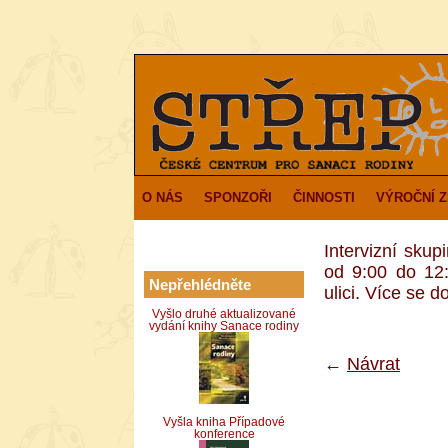
O NÁS
SPONZOŘI
ČINNOSTI
VÝROČNÍ 
Intervizní sku
od 9:00 do 12
Nepřehlédněte
ulici. Více se d
Vyšlo druhé aktualizované
vydání knihy Sanace rodiny
←
Návrat
Vyšla kniha Případové
konference