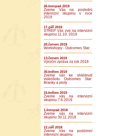
26.listopad 2019
Zveme Vás na poslední
intervizní skupinu v roce
2019
17.září 2019
STŘEP Vás zve na intervizní
skupinu 11.10. 2019
20.červen 2019
Workshopy - Outcomes Star
13.červen 2019
Výroční zpráva za rok 2018
30.květen 2019
Zveme vás ke shlédnutí
videošotu Outcomes Star:
Branky a ploty
15.květen 2019
Zveme vás na intervizní
skupinu 7.6.2019
1.listopad 2018
Zveme vás na intervizní
skupinu 30.11.2018
12.září 2018
Zveme Vás na podzimní
intervizní skupinu