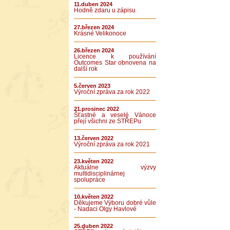
11.duben 2024
Hodně zdaru u zápisu
27.březen 2024
Krásné Velikonoce
26.březen 2024
Licence k používání
Outcomes Star obnovena na
další rok
5.červen 2023
Výroční zpráva za rok 2022
21.prosinec 2022
Šťastné a veselé Vánoce
přejí všichni ze STŘEPu
13.červen 2022
Výroční zpráva za rok 2021
23.květen 2022
Aktuálne výzvy
multidisciplinárnej
spolupráce
10.květen 2022
Děkujeme Výboru dobré vůle
- Nadaci Olgy Havlové
25.duben 2022