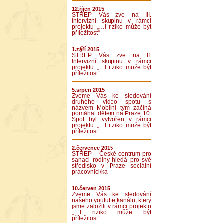
12.říjen 2015
STŘEP Vás zve na III.
Intervizní skupinu v rámci
projektu „…I riziko může být
příležitost“
1.září 2015
STŘEP Vás zve na II.
Intervizní skupinu v rámci
projektu „…I riziko může být
příležitost“
5.srpen 2015
Zveme Vás ke sledování
druhého video spotu s
názvem Mobilní tým začíná
pomáhat dětem na Praze 10.
Spot byl vytvořen v rámci
projektu „…I riziko může být
příležitost“
2.červenec 2015
STŘEP – České centrum pro
sanaci rodiny hledá pro své
středisko v Praze sociální
pracovnici/ka
10.červen 2015
Zveme Vás ke sledování
našeho youtube kanálu, který
jsme založili v rámci projektu
„…I riziko může být
příležitost“.