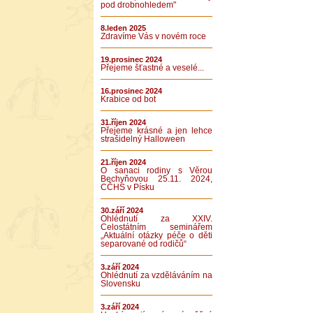
pod drobnohledem"
8.leden 2025
Zdravíme Vás v novém roce
19.prosinec 2024
Přejeme šťastné a veselé...
16.prosinec 2024
Krabice od bot
31.říjen 2024
Přejeme krásné a jen lehce
strašidelný Halloween
21.říjen 2024
O sanaci rodiny s Věrou
Bechyňovou 25.11. 2024,
CČHS v Písku
30.září 2024
Ohlédnutí za XXIV.
Celostátním seminářem
„Aktuální otázky péče o děti
separované od rodičů“
3.září 2024
Ohlédnutí za vzděláváním na
Slovensku
3.září 2024