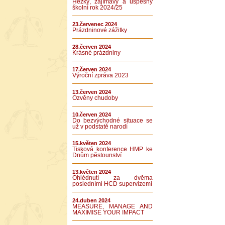
Hezký, zajímavý a úspěšný
školní rok 2024/25
23.červenec 2024
Prázdninové zážitky
28.červen 2024
Krásné prázdniny
17.červen 2024
Výroční zpráva 2023
13.červen 2024
Ozvěny chudoby
10.červen 2024
Do bezvýchodné situace se
už v podstatě narodí
15.květen 2024
Tisková konference HMP ke
Dnům pěstounství
13.květen 2024
Ohlédnutí za dvěma
posledními HCD supervizemi
24.duben 2024
MEASURE, MANAGE AND
MAXIMISE YOUR IMPACT