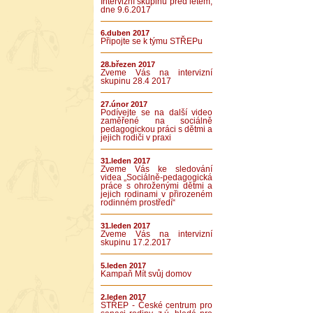
Intervizní skupinu před létem,
dne 9.6.2017
6.duben 2017
Připojte se k týmu STŘEPu
28.březen 2017
Zveme Vás na intervizní
skupinu 28.4 2017
27.únor 2017
Podívejte se na další video
zaměřené na sociálně
pedagogickou práci s dětmi a
jejich rodiči v praxi
31.leden 2017
Zveme Vás ke sledování
videa „Sociálně-pedagogická
práce s ohroženými dětmi a
jejich rodinami v přirozeném
rodinném prostředí“
31.leden 2017
Zveme Vás na intervizní
skupinu 17.2.2017
5.leden 2017
Kampaň Mít svůj domov
2.leden 2017
STŘEP - České centrum pro