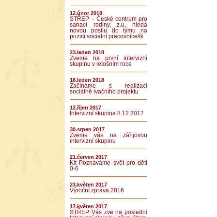
12.únor 2018
STŘEP – České centrum pro
sanaci rodiny, z.ú. hledá
novou posilu do týmu na
pozici sociální pracovnice/ík
23.leden 2018
Zveme na první intervizní
skupinu v letošním roce
18.leden 2018
Začínáme s realizací
sociálně ivačního projektu
12.říjen 2017
Intervizní skupina 8.12.2017
30.srpen 2017
Zveme vás na zářijovou
intervizní skupinu
21.červen 2017
Kit Poznáváme svět pro děti
0-6
23.květen 2017
Výroční zpráva 2016
17.květen 2017
STŘEP Vás zve na poslední