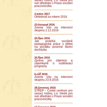
sanaci rodiny, z.ú. hledá pro
své středisko v Praze sociální
pracovnici/ka
2.leden 2017
Ohlédnutí za rokem 2016
23.listopad 2016
Zveme Vás na intervizní
skupinu 2.12.2016
20.říjen 2016
Jak probíhá sociálně
pedagogická práce s dětmi
na počátku povinné školní
docházky
20.říjen 2016
Zpráva pro zájemce a
zájemkyně o vzdělávací
programy
6.září 2016
Zveme Vás na intervizní
skupinu 23.9.2016
28.červenec 2016
STŘEP - České centrum pro
sanaci rodiny, z.ú. hledá pro
své středisko v Praze sociální
pracovnici/ka