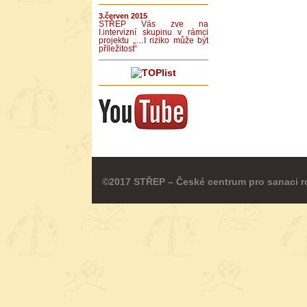
3.červen 2015
STŘEP Vás zve na
I.intervizní skupinu v rámci
projektu „…I riziko může být
příležitost“
©2017 STŘEP – České centrum pro sanaci r