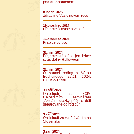
pod drobnohledem"
8.leden 2025
Zdravíme Vás v novém roce
19.prosinec 2024
Přejeme šťastné a veselé...
16.prosinec 2024
Krabice od bot
31.říjen 2024
Přejeme krásné a jen lehce
strašidelný Halloween
21.říjen 2024
O sanaci rodiny s Věrou
Bechyňovou 25.11. 2024,
CČHS v Písku
30.září 2024
Ohlédnutí za XXIV.
Celostátním seminářem
„Aktuální otázky péče o děti
separované od rodičů“
3.září 2024
Ohlédnutí za vzděláváním na
Slovensku
3.září 2024