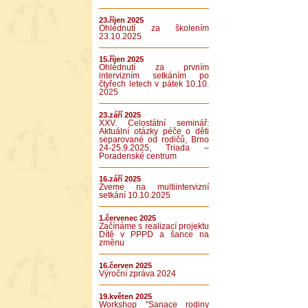
23.říjen 2025
Ohlédnutí za školením
23.10.2025
15.říjen 2025
Ohlédnutí za prvním
intervizním setkáním po
čtyřech letech v pátek 10.10.
2025
23.září 2025
XXV. Celostátní seminář:
Aktuální otázky péče o děti
separované od rodičů, Brno
24-25.9.2025, Triada –
Poradenské centrum
16.září 2025
Zveme na multiintervizní
setkání 10.10.2025
1.červenec 2025
Začínáme s realizací projektu
Dítě v PPPD a šance na
změnu
16.červen 2025
Výroční zpráva 2024
19.květen 2025
Workshop "Sanace rodiny