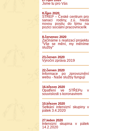
27.říjen 2020
Jsme tu pro Vás
8.říjen 2020
STŘEP – České centrum pro
sanaci rodiny, z.ú. hledá
novou posilu do týmu na
pozici sociální pracovnice/ík
8.červenec 2020
Začínáme s realizací projektu
"Vše se mění, my měníme
služby"
23.červen 2020
Výroční zpráva 2019
22.červen 2020
Informace po zprovoznění
webu - Naše služby fungují
16.březen 2020
Opatření ve STŘEPu v
souvislosti s koronavirem
10.březen 2020
Setkání intervizní skupiny v
pátek 3.4.2020
27.leden 2020
Intervizní skupina v pátek
14.2.2020