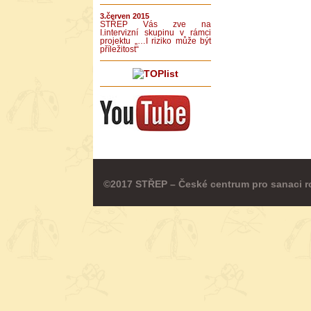
3.červen 2015
STŘEP Vás zve na
I.intervizní skupinu v rámci
projektu „…I riziko může být
příležitost“
©2017 STŘEP – České centrum pro sanaci r