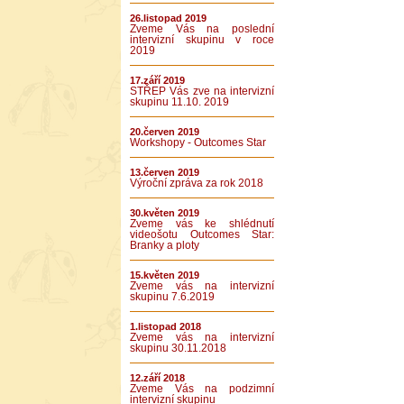
26.listopad 2019
Zveme Vás na poslední
intervizní skupinu v roce
2019
17.září 2019
STŘEP Vás zve na intervizní
skupinu 11.10. 2019
20.červen 2019
Workshopy - Outcomes Star
13.červen 2019
Výroční zpráva za rok 2018
30.květen 2019
Zveme vás ke shlédnutí
videošotu Outcomes Star:
Branky a ploty
15.květen 2019
Zveme vás na intervizní
skupinu 7.6.2019
1.listopad 2018
Zveme vás na intervizní
skupinu 30.11.2018
12.září 2018
Zveme Vás na podzimní
intervizní skupinu