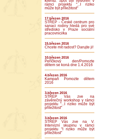
klientů. Spot byl vytvořen v
rámci projektu "...I riziko
může být příležitost"
17.březen 2016
STŘEP - České centrum pro
sanaci rodiny hledá pro své
středisko v Praze sociální
pracovnici/ka
15.březen 2016
Chcete mít radost? Darujte ji!
10.březen 2016
Peříčkový den/Pomozte
dětem se koná dne 1.4.2016
4.březen 2016
Kampaň Pomozte dětem
2016
3.březen 2016
STŘEP Vás zve na
závěrečný workshop v rámci
projektu "...I riziko může být
příležitost"
3.březen 2016
STŘEP Vás zve na V.
Intervizní skupinu v rámci
projektu "I riziko může být
příležitost"