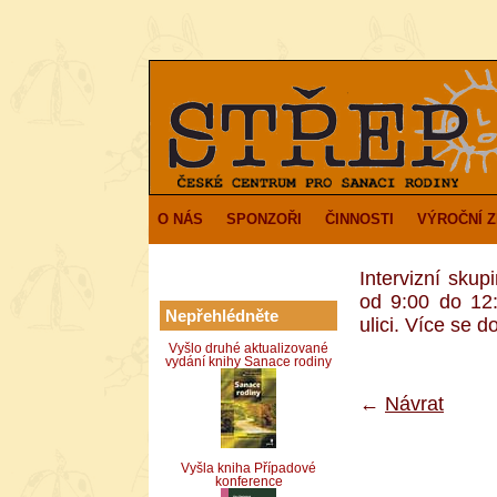
O NÁS
SPONZOŘI
ČINNOSTI
VÝROČNÍ 
Intervizní sku
od 9:00 do 12
Nepřehlédněte
ulici. Více se d
Vyšlo druhé aktualizované
vydání knihy Sanace rodiny
←
Návrat
Vyšla kniha Případové
konference