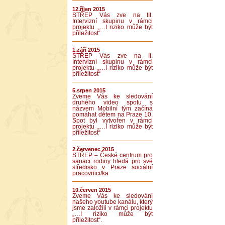
12.říjen 2015
STŘEP Vás zve na III.
Intervizní skupinu v rámci
projektu „…I riziko může být
příležitost“
1.září 2015
STŘEP Vás zve na II.
Intervizní skupinu v rámci
projektu „…I riziko může být
příležitost“
5.srpen 2015
Zveme Vás ke sledování
druhého video spotu s
názvem Mobilní tým začíná
pomáhat dětem na Praze 10.
Spot byl vytvořen v rámci
projektu „…I riziko může být
příležitost“
2.červenec 2015
STŘEP – České centrum pro
sanaci rodiny hledá pro své
středisko v Praze sociální
pracovnici/ka
10.červen 2015
Zveme Vás ke sledování
našeho youtube kanálu, který
jsme založili v rámci projektu
„…I riziko může být
příležitost“.