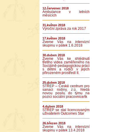
12.červenec 2018
Ambulance v letních
měsících
31.květen 2018
Výroční zpráva za rok 2017
17.květen 2018
Zveme Vás na intervizní
skupinu v pátek 1.6.2018
30.duben 2018
Zveme Vás ke shlédnutí
třetího videa zaměřeného na
Sociálně-pedagogickou práci
s dětmi a rodiči v jejich
přirozeném prostředí II.
25.duben 2018
STŘEP – České centrum pro
sanaci rodiny, z.ú. hledá
novou posilu do týmu na
pozici sociální pracovnice/ík
4.duben 2018
STŘEP se stal licencovaným
uživatelem Outcomes Star
26.březen 2018
Zveme Vás na intervizní
skupinu v pátek 13.4.2018