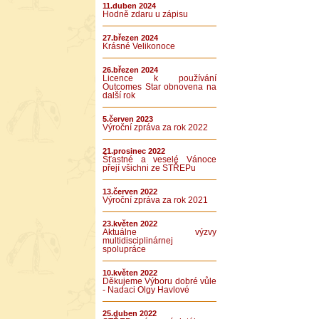
11.duben 2024
Hodně zdaru u zápisu
27.březen 2024
Krásné Velikonoce
26.březen 2024
Licence k používání
Outcomes Star obnovena na
další rok
5.červen 2023
Výroční zpráva za rok 2022
21.prosinec 2022
Šťastné a veselé Vánoce
přejí všichni ze STŘEPu
13.červen 2022
Výroční zpráva za rok 2021
23.květen 2022
Aktuálne výzvy
multidisciplinárnej
spolupráce
10.květen 2022
Děkujeme Výboru dobré vůle
- Nadaci Olgy Havlové
25.duben 2022