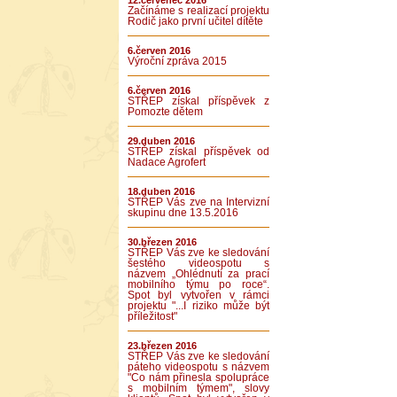
12.červenec 2016
Začínáme s realizací projektu
Rodič jako první učitel dítěte
6.červen 2016
Výroční zpráva 2015
6.červen 2016
STŘEP získal příspěvek z
Pomozte dětem
29.duben 2016
STŘEP získal příspěvek od
Nadace Agrofert
18.duben 2016
STŘEP Vás zve na Intervizní
skupinu dne 13.5.2016
30.březen 2016
STŘEP Vás zve ke sledování
šestého videospotu s
názvem „Ohlédnutí za prací
mobilního týmu po roce“.
Spot byl vytvořen v rámci
projektu "...I riziko může být
příležitost"
23.březen 2016
STŘEP Vás zve ke sledování
páteho videospotu s názvem
"Co nám přinesla spolupráce
s mobilním týmem", slovy