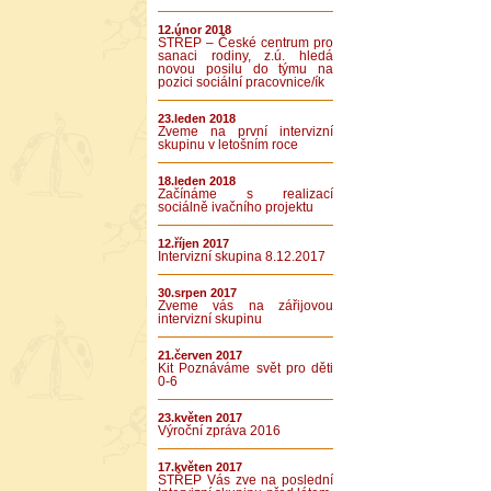
12.únor 2018
STŘEP – České centrum pro
sanaci rodiny, z.ú. hledá
novou posilu do týmu na
pozici sociální pracovnice/ík
23.leden 2018
Zveme na první intervizní
skupinu v letošním roce
18.leden 2018
Začínáme s realizací
sociálně ivačního projektu
12.říjen 2017
Intervizní skupina 8.12.2017
30.srpen 2017
Zveme vás na zářijovou
intervizní skupinu
21.červen 2017
Kit Poznáváme svět pro děti
0-6
23.květen 2017
Výroční zpráva 2016
17.květen 2017
STŘEP Vás zve na poslední