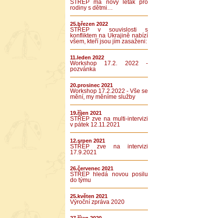
STŘEP má nový leták pro
rodiny s dětmi…
25.březen 2022
STŘEP v souvislosti s
konfliktem na Ukrajině nabízí
všem, kteří jsou jím zasaženi:
11.leden 2022
Workshop 17.2. 2022 -
pozvánka
20.prosinec 2021
Workshop 17.2.2022 - Vše se
mění, my měníme služby
19.říjen 2021
STŘEP zve na multi-intervizi
v pátek 12.11.2021
12.srpen 2021
STŘEP zve na intervizi
17.9.2021
26.červenec 2021
STŘEP hledá novou posilu
do týmu
25.květen 2021
Výroční zpráva 2020