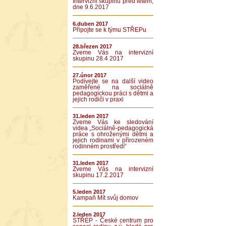
Intervizní skupinu před létem,
dne 9.6.2017
6.duben 2017
Připojte se k týmu STŘEPu
28.březen 2017
Zveme Vás na intervizní
skupinu 28.4 2017
27.únor 2017
Podívejte se na další video
zaměřené na sociálně
pedagogickou práci s dětmi a
jejich rodiči v praxi
31.leden 2017
Zveme Vás ke sledování
videa „Sociálně-pedagogická
práce s ohroženými dětmi a
jejich rodinami v přirozeném
rodinném prostředí“
31.leden 2017
Zveme Vás na intervizní
skupinu 17.2.2017
5.leden 2017
Kampaň Mít svůj domov
2.leden 2017
STŘEP - České centrum pro