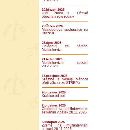
17.4.2026
10.březen 2026
ÚMČ Praha 8 - Dětská
obezita a role rodiny
2.březen 2026
Mezioborová spolupráce na
Praze 8
23.únor 2026
Ohlédnutí za páteční
Multiintervizí
21.leden 2026
Multiintervizní setkání
20.2.2026
17.prosinec 2025
Šťastné a veselé Vánoce
přejí všichni ze STŘEPu
9.prosinec 2025
Krabice od bot
2.prosinec 2025
Ohlédnutí za multiintervizním
setkáním v pátek 28.11.2025
5.listopad 2025
Zveme na multiintervizní
setkání 28.11.2025