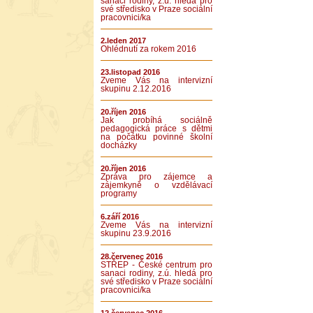
sanaci rodiny, z.ú. hledá pro
své středisko v Praze sociální
pracovnici/ka
2.leden 2017
Ohlédnutí za rokem 2016
23.listopad 2016
Zveme Vás na intervizní
skupinu 2.12.2016
20.říjen 2016
Jak probíhá sociálně
pedagogická práce s dětmi
na počátku povinné školní
docházky
20.říjen 2016
Zpráva pro zájemce a
zájemkyně o vzdělávací
programy
6.září 2016
Zveme Vás na intervizní
skupinu 23.9.2016
28.červenec 2016
STŘEP - České centrum pro
sanaci rodiny, z.ú. hledá pro
své středisko v Praze sociální
pracovnici/ka