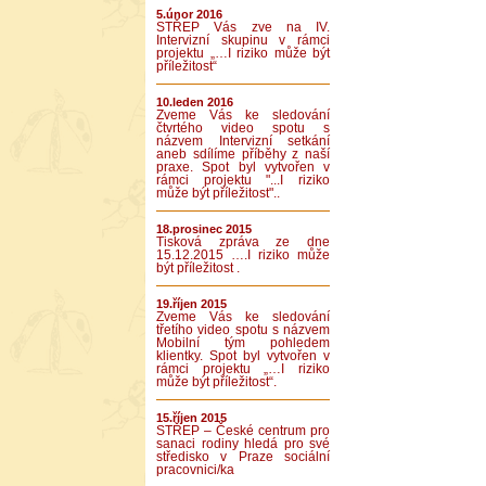
5.únor 2016
STŘEP Vás zve na IV.
Intervizní skupinu v rámci
projektu „…I riziko může být
příležitost“
10.leden 2016
Zveme Vás ke sledování
čtvrtého video spotu s
názvem Intervizní setkání
aneb sdílíme příběhy z naší
praxe. Spot byl vytvořen v
rámci projektu "...I riziko
může být příležitost"..
18.prosinec 2015
Tisková zpráva ze dne
15.12.2015 ….I riziko může
být příležitost .
19.říjen 2015
Zveme Vás ke sledování
třetího video spotu s názvem
Mobilní tým pohledem
klientky. Spot byl vytvořen v
rámci projektu „…I riziko
může být příležitost“.
15.říjen 2015
STŘEP – České centrum pro
sanaci rodiny hledá pro své
středisko v Praze sociální
pracovnici/ka