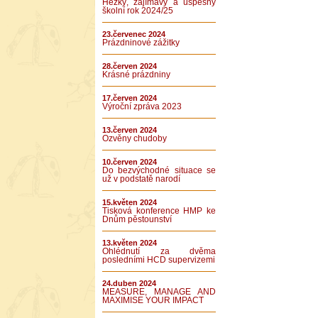
Hezký, zajímavý a úspěšný
školní rok 2024/25
23.červenec 2024
Prázdninové zážitky
28.červen 2024
Krásné prázdniny
17.červen 2024
Výroční zpráva 2023
13.červen 2024
Ozvěny chudoby
10.červen 2024
Do bezvýchodné situace se
už v podstatě narodí
15.květen 2024
Tisková konference HMP ke
Dnům pěstounství
13.květen 2024
Ohlédnutí za dvěma
posledními HCD supervizemi
24.duben 2024
MEASURE, MANAGE AND
MAXIMISE YOUR IMPACT