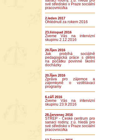
sanaci rodiny, z.ú. hledá pro
své středisko v Praze sociální
pracovnici/ka
2.leden 2017
Ohlédnutí za rokem 2016
23.listopad 2016
Zveme Vás na intervizní
skupinu 2.12.2016
20.říjen 2016
Jak probíhá sociálně
pedagogická práce s dětmi
na počátku povinné školní
docházky
20.říjen 2016
Zpráva pro zájemce a
zájemkyně o vzdělávací
programy
6.září 2016
Zveme Vás na intervizní
skupinu 23.9.2016
28.červenec 2016
STŘEP - České centrum pro
sanaci rodiny, z.ú. hledá pro
své středisko v Praze sociální
pracovnici/ka