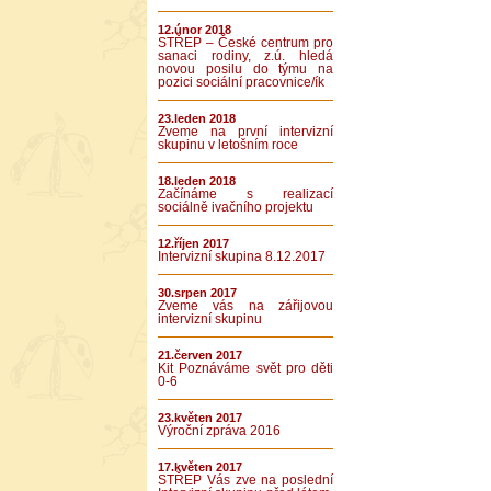
12.únor 2018
STŘEP – České centrum pro
sanaci rodiny, z.ú. hledá
novou posilu do týmu na
pozici sociální pracovnice/ík
23.leden 2018
Zveme na první intervizní
skupinu v letošním roce
18.leden 2018
Začínáme s realizací
sociálně ivačního projektu
12.říjen 2017
Intervizní skupina 8.12.2017
30.srpen 2017
Zveme vás na zářijovou
intervizní skupinu
21.červen 2017
Kit Poznáváme svět pro děti
0-6
23.květen 2017
Výroční zpráva 2016
17.květen 2017
STŘEP Vás zve na poslední