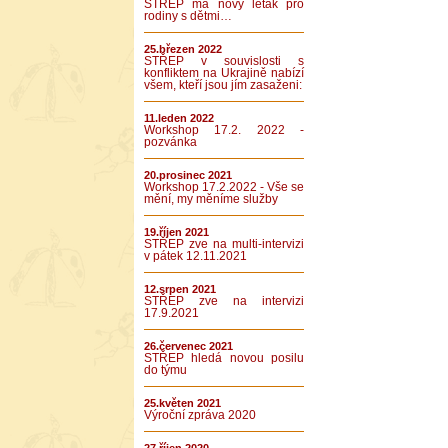
STŘEP má nový leták pro
rodiny s dětmi…
25.březen 2022
STŘEP v souvislosti s
konfliktem na Ukrajině nabízí
všem, kteří jsou jím zasaženi:
11.leden 2022
Workshop 17.2. 2022 -
pozvánka
20.prosinec 2021
Workshop 17.2.2022 - Vše se
mění, my měníme služby
19.říjen 2021
STŘEP zve na multi-intervizi
v pátek 12.11.2021
12.srpen 2021
STŘEP zve na intervizi
17.9.2021
26.červenec 2021
STŘEP hledá novou posilu
do týmu
25.květen 2021
Výroční zpráva 2020