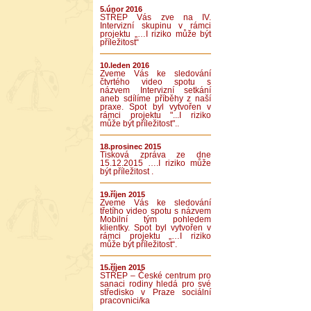
5.únor 2016
STŘEP Vás zve na IV.
Intervizní skupinu v rámci
projektu „…I riziko může být
příležitost“
10.leden 2016
Zveme Vás ke sledování
čtvrtého video spotu s
názvem Intervizní setkání
aneb sdílíme příběhy z naší
praxe. Spot byl vytvořen v
rámci projektu "...I riziko
může být příležitost"..
18.prosinec 2015
Tisková zpráva ze dne
15.12.2015 ….I riziko může
být příležitost .
19.říjen 2015
Zveme Vás ke sledování
třetího video spotu s názvem
Mobilní tým pohledem
klientky. Spot byl vytvořen v
rámci projektu „…I riziko
může být příležitost“.
15.říjen 2015
STŘEP – České centrum pro
sanaci rodiny hledá pro své
středisko v Praze sociální
pracovnici/ka