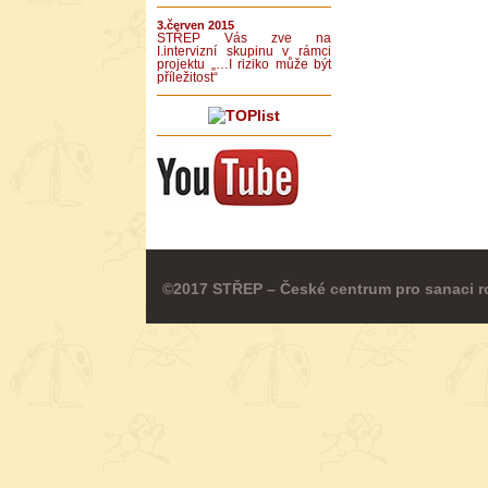
3.červen 2015
STŘEP Vás zve na
I.intervizní skupinu v rámci
projektu „…I riziko může být
příležitost“
©2017 STŘEP – České centrum pro sanaci r