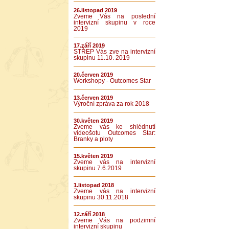
26.listopad 2019
Zveme Vás na poslední
intervizní skupinu v roce
2019
17.září 2019
STŘEP Vás zve na intervizní
skupinu 11.10. 2019
20.červen 2019
Workshopy - Outcomes Star
13.červen 2019
Výroční zpráva za rok 2018
30.květen 2019
Zveme vás ke shlédnutí
videošotu Outcomes Star:
Branky a ploty
15.květen 2019
Zveme vás na intervizní
skupinu 7.6.2019
1.listopad 2018
Zveme vás na intervizní
skupinu 30.11.2018
12.září 2018
Zveme Vás na podzimní
intervizní skupinu