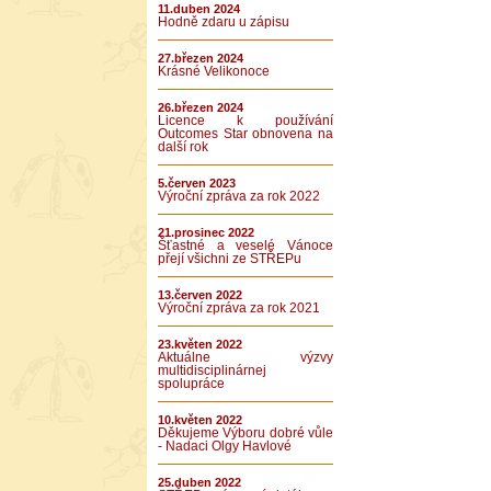
11.duben 2024
Hodně zdaru u zápisu
27.březen 2024
Krásné Velikonoce
26.březen 2024
Licence k používání
Outcomes Star obnovena na
další rok
5.červen 2023
Výroční zpráva za rok 2022
21.prosinec 2022
Šťastné a veselé Vánoce
přejí všichni ze STŘEPu
13.červen 2022
Výroční zpráva za rok 2021
23.květen 2022
Aktuálne výzvy
multidisciplinárnej
spolupráce
10.květen 2022
Děkujeme Výboru dobré vůle
- Nadaci Olgy Havlové
25.duben 2022