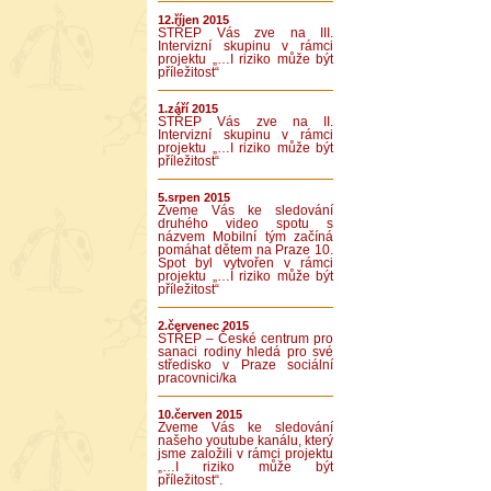
12.říjen 2015
STŘEP Vás zve na III.
Intervizní skupinu v rámci
projektu „…I riziko může být
příležitost“
1.září 2015
STŘEP Vás zve na II.
Intervizní skupinu v rámci
projektu „…I riziko může být
příležitost“
5.srpen 2015
Zveme Vás ke sledování
druhého video spotu s
názvem Mobilní tým začíná
pomáhat dětem na Praze 10.
Spot byl vytvořen v rámci
projektu „…I riziko může být
příležitost“
2.červenec 2015
STŘEP – České centrum pro
sanaci rodiny hledá pro své
středisko v Praze sociální
pracovnici/ka
10.červen 2015
Zveme Vás ke sledování
našeho youtube kanálu, který
jsme založili v rámci projektu
„…I riziko může být
příležitost“.