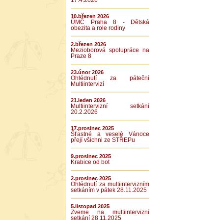
17.4.2026
10.březen 2026
ÚMČ Praha 8 - Dětská
obezita a role rodiny
2.březen 2026
Mezioborová spolupráce na
Praze 8
23.únor 2026
Ohlédnutí za páteční
Multiintervizí
21.leden 2026
Multiintervizní setkání
20.2.2026
17.prosinec 2025
Šťastné a veselé Vánoce
přejí všichni ze STŘEPu
9.prosinec 2025
Krabice od bot
2.prosinec 2025
Ohlédnutí za multiintervizním
setkáním v pátek 28.11.2025
5.listopad 2025
Zveme na multiintervizní
setkání 28.11.2025