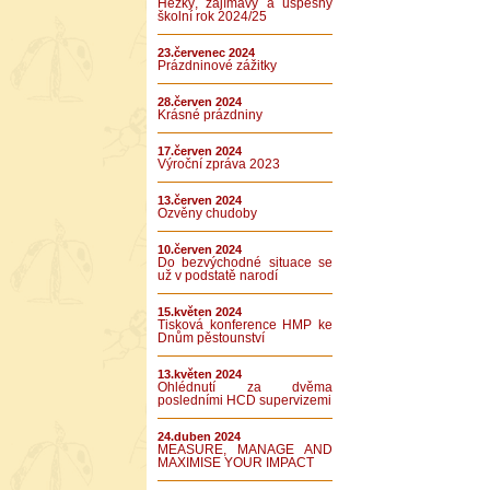
Hezký, zajímavý a úspěšný
školní rok 2024/25
23.červenec 2024
Prázdninové zážitky
28.červen 2024
Krásné prázdniny
17.červen 2024
Výroční zpráva 2023
13.červen 2024
Ozvěny chudoby
10.červen 2024
Do bezvýchodné situace se
už v podstatě narodí
15.květen 2024
Tisková konference HMP ke
Dnům pěstounství
13.květen 2024
Ohlédnutí za dvěma
posledními HCD supervizemi
24.duben 2024
MEASURE, MANAGE AND
MAXIMISE YOUR IMPACT