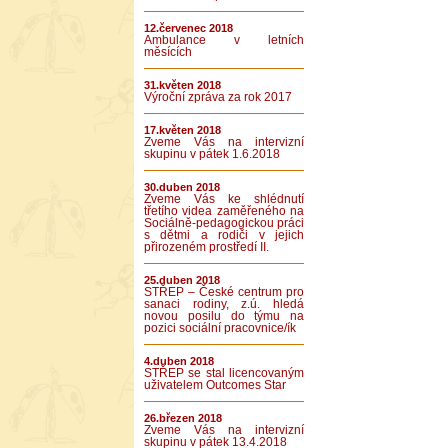
12.červenec 2018
Ambulance v letních
měsících
31.květen 2018
Výroční zpráva za rok 2017
17.květen 2018
Zveme Vás na intervizní
skupinu v pátek 1.6.2018
30.duben 2018
Zveme Vás ke shlédnutí
třetího videa zaměřeného na
Sociálně-pedagogickou práci
s dětmi a rodiči v jejich
přirozeném prostředí II.
25.duben 2018
STŘEP – České centrum pro
sanaci rodiny, z.ú. hledá
novou posilu do týmu na
pozici sociální pracovnice/ík
4.duben 2018
STŘEP se stal licencovaným
uživatelem Outcomes Star
26.březen 2018
Zveme Vás na intervizní
skupinu v pátek 13.4.2018