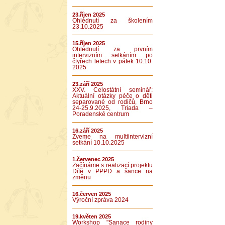
23.říjen 2025
Ohlédnutí za školením
23.10.2025
15.říjen 2025
Ohlédnutí za prvním
intervizním setkáním po
čtyřech letech v pátek 10.10.
2025
23.září 2025
XXV. Celostátní seminář:
Aktuální otázky péče o děti
separované od rodičů, Brno
24-25.9.2025, Triada –
Poradenské centrum
16.září 2025
Zveme na multiintervizní
setkání 10.10.2025
1.červenec 2025
Začínáme s realizací projektu
Dítě v PPPD a šance na
změnu
16.červen 2025
Výroční zpráva 2024
19.květen 2025
Workshop "Sanace rodiny