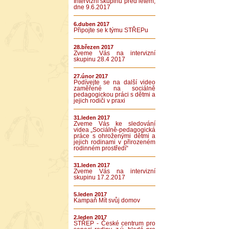
Intervizní skupinu před létem,
dne 9.6.2017
6.duben 2017
Připojte se k týmu STŘEPu
28.březen 2017
Zveme Vás na intervizní
skupinu 28.4 2017
27.únor 2017
Podívejte se na další video
zaměřené na sociálně
pedagogickou práci s dětmi a
jejich rodiči v praxi
31.leden 2017
Zveme Vás ke sledování
videa „Sociálně-pedagogická
práce s ohroženými dětmi a
jejich rodinami v přirozeném
rodinném prostředí“
31.leden 2017
Zveme Vás na intervizní
skupinu 17.2.2017
5.leden 2017
Kampaň Mít svůj domov
2.leden 2017
STŘEP - České centrum pro