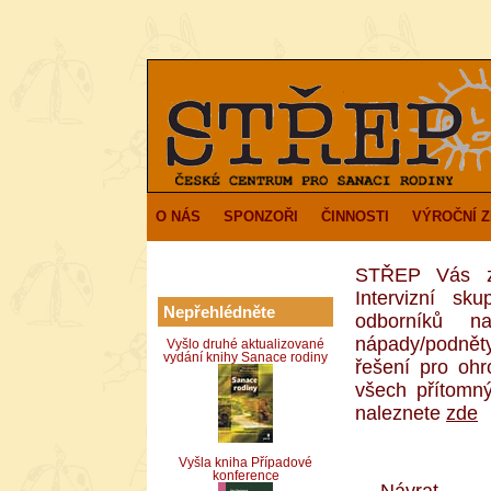
O NÁS
SPONZOŘI
ČINNOSTI
VÝROČNÍ 
STŘEP Vás zv
Intervizní sku
Nepřehlédněte
odborníků n
nápady/podněty
Vyšlo druhé aktualizované
vydání knihy Sanace rodiny
řešení pro oh
všech přítomn
naleznete
zde
Vyšla kniha Případové
konference
←
Návrat