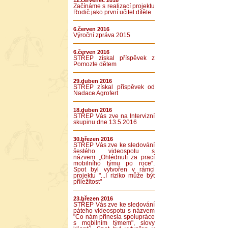
12.červenec 2016
Začínáme s realizací projektu
Rodič jako první učitel dítěte
6.červen 2016
Výroční zpráva 2015
6.červen 2016
STŘEP získal příspěvek z
Pomozte dětem
29.duben 2016
STŘEP získal příspěvek od
Nadace Agrofert
18.duben 2016
STŘEP Vás zve na Intervizní
skupinu dne 13.5.2016
30.březen 2016
STŘEP Vás zve ke sledování
šestého videospotu s
názvem „Ohlédnutí za prací
mobilního týmu po roce“.
Spot byl vytvořen v rámci
projektu "...I riziko může být
příležitost"
23.březen 2016
STŘEP Vás zve ke sledování
páteho videospotu s názvem
"Co nám přinesla spolupráce
s mobilním týmem", slovy