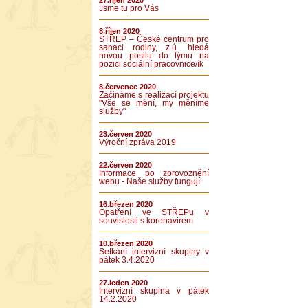
27.říjen 2020
Jsme tu pro Vás
8.říjen 2020
STŘEP – České centrum pro
sanaci rodiny, z.ú. hledá
novou posilu do týmu na
pozici sociální pracovnice/ík
8.červenec 2020
Začínáme s realizací projektu
"Vše se mění, my měníme
služby"
23.červen 2020
Výroční zpráva 2019
22.červen 2020
Informace po zprovoznění
webu - Naše služby fungují
16.březen 2020
Opatření ve STŘEPu v
souvislosti s koronavirem
10.březen 2020
Setkání intervizní skupiny v
pátek 3.4.2020
27.leden 2020
Intervizní skupina v pátek
14.2.2020