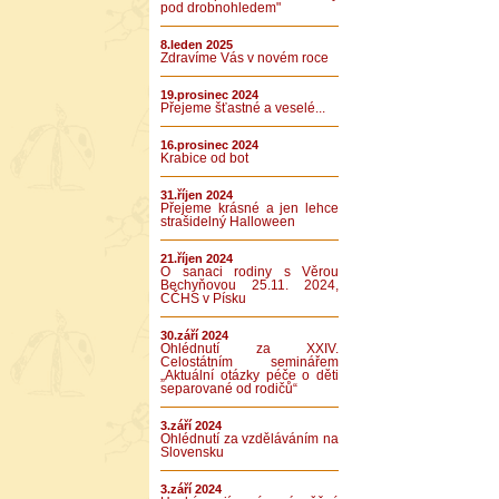
pod drobnohledem"
8.leden 2025
Zdravíme Vás v novém roce
19.prosinec 2024
Přejeme šťastné a veselé...
16.prosinec 2024
Krabice od bot
31.říjen 2024
Přejeme krásné a jen lehce
strašidelný Halloween
21.říjen 2024
O sanaci rodiny s Věrou
Bechyňovou 25.11. 2024,
CČHS v Písku
30.září 2024
Ohlédnutí za XXIV.
Celostátním seminářem
„Aktuální otázky péče o děti
separované od rodičů“
3.září 2024
Ohlédnutí za vzděláváním na
Slovensku
3.září 2024