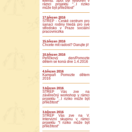
klientů. Spot byl vytvořen v
rámci projektu "...I riziko
může být příležitost"
17.březen 2016
STŘEP - České centrum pro
sanaci rodiny hledá pro své
středisko v Praze sociální
pracovnici/ka
15.březen 2016
Chcete mít radost? Darujte ji!
10.březen 2016
Peříčkový den/Pomozte
dětem se koná dne 1.4.2016
4.březen 2016
Kampaň Pomozte dětem
2016
3.březen 2016
STŘEP Vás zve na
závěrečný workshop v rámci
projektu "...I riziko může být
příležitost"
3.březen 2016
STŘEP Vás zve na V.
Intervizní skupinu v rámci
projektu "I riziko může být
příležitost"