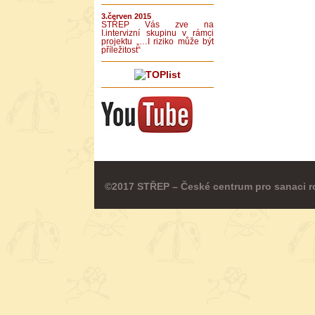
3.červen 2015
STŘEP Vás zve na
I.intervizní skupinu v rámci
projektu „…I riziko může být
příležitost“
©2017 STŘEP – České centrum pro sanaci r