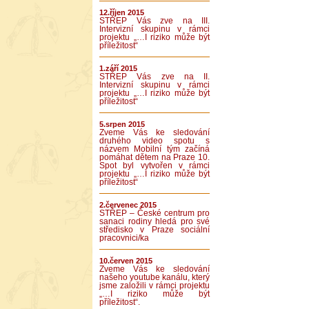
12.říjen 2015
STŘEP Vás zve na III.
Intervizní skupinu v rámci
projektu „…I riziko může být
příležitost“
1.září 2015
STŘEP Vás zve na II.
Intervizní skupinu v rámci
projektu „…I riziko může být
příležitost“
5.srpen 2015
Zveme Vás ke sledování
druhého video spotu s
názvem Mobilní tým začíná
pomáhat dětem na Praze 10.
Spot byl vytvořen v rámci
projektu „…I riziko může být
příležitost“
2.červenec 2015
STŘEP – České centrum pro
sanaci rodiny hledá pro své
středisko v Praze sociální
pracovnici/ka
10.červen 2015
Zveme Vás ke sledování
našeho youtube kanálu, který
jsme založili v rámci projektu
„…I riziko může být
příležitost“.