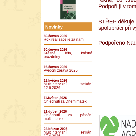
Podpoří ji v t
STŘEP děkuje 
Novinky
spolupráci při v
30.červen 2026
Rok realizace je za námi
Podpořeno Nada
30.červen 2026
Krásné léto, krásné
prázdniny
16.červen 2026
Výroční zpráva 2025
19.květen 2026
Multiintervizní setkání
12.6.2026
11.květen 2026
Ohlédnutí za Dnem matek
21.duben 2026
Ohlédnutí za páteční
multiintervizí
24.březen 2026
Multiintervizní setkání