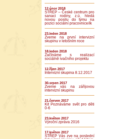
12.únor 2018
STŘEP – České centrum pro
sanaci rodiny, z.ú. hledá
novou posilu do týmu na
pozici sociální pracovnice/ík
23.leden 2018
Zveme na první intervizní
skupinu v letošním roce
18.leden 2018
Začínáme s realizací
sociálně ivačního projektu
12.říjen 2017
Intervizní skupina 8.12.2017
30.srpen 2017
Zveme vás na zářijovou
intervizní skupinu
21.červen 2017
Kit Poznáváme svět pro děti
0-6
23.květen 2017
Výroční zpráva 2016
17.květen 2017
STŘEP Vás zve na poslední