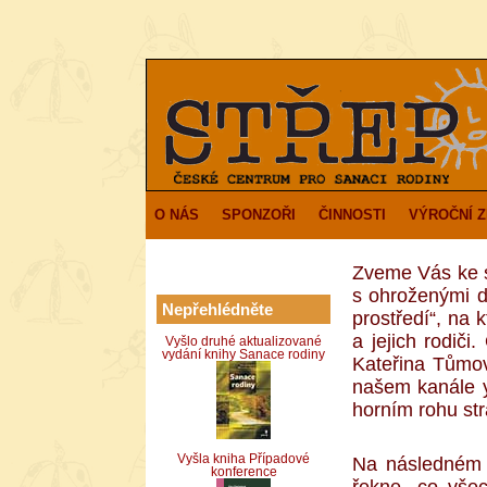
O NÁS
SPONZOŘI
ČINNOSTI
VÝROČNÍ 
Zveme Vás ke s
s ohroženými d
Nepřehlédněte
prostředí“, na 
a jejich rodiči
Vyšlo druhé aktualizované
vydání knihy Sanace rodiny
Kateřina Tůmo
našem kanále y
horním rohu st
Vyšla kniha Případové
Na následném 
konference
řekne, co všec