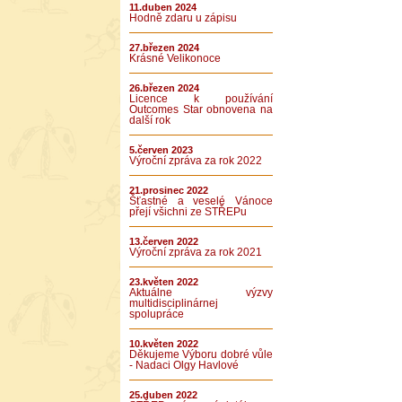
11.duben 2024
Hodně zdaru u zápisu
27.březen 2024
Krásné Velikonoce
26.březen 2024
Licence k používání
Outcomes Star obnovena na
další rok
5.červen 2023
Výroční zpráva za rok 2022
21.prosinec 2022
Šťastné a veselé Vánoce
přejí všichni ze STŘEPu
13.červen 2022
Výroční zpráva za rok 2021
23.květen 2022
Aktuálne výzvy
multidisciplinárnej
spolupráce
10.květen 2022
Děkujeme Výboru dobré vůle
- Nadaci Olgy Havlové
25.duben 2022