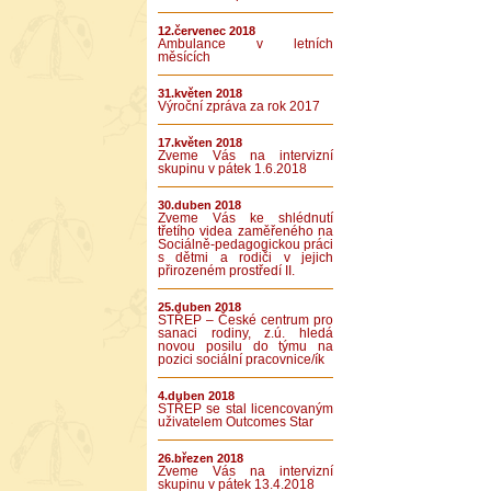
12.červenec 2018
Ambulance v letních
měsících
31.květen 2018
Výroční zpráva za rok 2017
17.květen 2018
Zveme Vás na intervizní
skupinu v pátek 1.6.2018
30.duben 2018
Zveme Vás ke shlédnutí
třetího videa zaměřeného na
Sociálně-pedagogickou práci
s dětmi a rodiči v jejich
přirozeném prostředí II.
25.duben 2018
STŘEP – České centrum pro
sanaci rodiny, z.ú. hledá
novou posilu do týmu na
pozici sociální pracovnice/ík
4.duben 2018
STŘEP se stal licencovaným
uživatelem Outcomes Star
26.březen 2018
Zveme Vás na intervizní
skupinu v pátek 13.4.2018