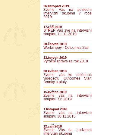
26.listopad 2019
Zveme Vás na poslední
intervizní skupinu v roce
2019
17.září 2019
STŘEP Vás zve na intervizní
skupinu 11.10. 2019
20.červen 2019
Workshopy - Outcomes Star
13.červen 2019
Výroční zpráva za rok 2018
30.květen 2019
Zveme vás ke shlédnutí
videošotu Outcomes Star:
Branky a ploty
15.květen 2019
Zveme vás na intervizní
skupinu 7.6.2019
1.listopad 2018
Zveme vás na intervizní
skupinu 30.11.2018
12.září 2018
Zveme Vás na podzimní
intervizní skupinu