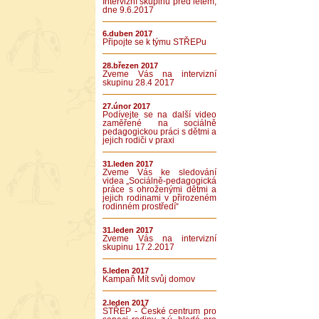
Intervizní skupinu před létem,
dne 9.6.2017
6.duben 2017
Připojte se k týmu STŘEPu
28.březen 2017
Zveme Vás na intervizní
skupinu 28.4 2017
27.únor 2017
Podívejte se na další video
zaměřené na sociálně
pedagogickou práci s dětmi a
jejich rodiči v praxi
31.leden 2017
Zveme Vás ke sledování
videa „Sociálně-pedagogická
práce s ohroženými dětmi a
jejich rodinami v přirozeném
rodinném prostředí“
31.leden 2017
Zveme Vás na intervizní
skupinu 17.2.2017
5.leden 2017
Kampaň Mít svůj domov
2.leden 2017
STŘEP - České centrum pro