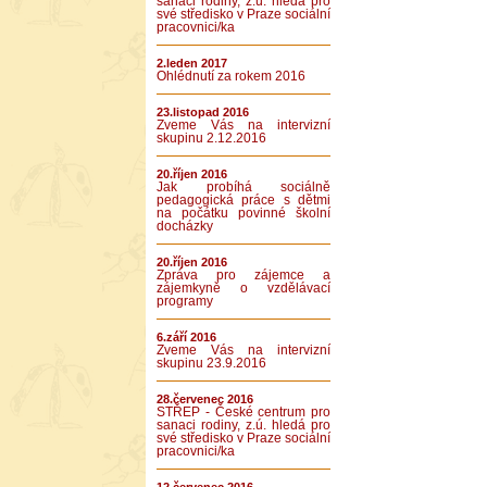
sanaci rodiny, z.ú. hledá pro
své středisko v Praze sociální
pracovnici/ka
2.leden 2017
Ohlédnutí za rokem 2016
23.listopad 2016
Zveme Vás na intervizní
skupinu 2.12.2016
20.říjen 2016
Jak probíhá sociálně
pedagogická práce s dětmi
na počátku povinné školní
docházky
20.říjen 2016
Zpráva pro zájemce a
zájemkyně o vzdělávací
programy
6.září 2016
Zveme Vás na intervizní
skupinu 23.9.2016
28.červenec 2016
STŘEP - České centrum pro
sanaci rodiny, z.ú. hledá pro
své středisko v Praze sociální
pracovnici/ka