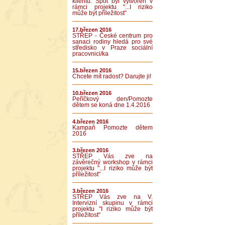
klientů. Spot byl vytvořen v
rámci projektu "...I riziko
může být příležitost"
17.březen 2016
STŘEP - České centrum pro
sanaci rodiny hledá pro své
středisko v Praze sociální
pracovnici/ka
15.březen 2016
Chcete mít radost? Darujte ji!
10.březen 2016
Peříčkový den/Pomozte
dětem se koná dne 1.4.2016
4.březen 2016
Kampaň Pomozte dětem
2016
3.březen 2016
STŘEP Vás zve na
závěrečný workshop v rámci
projektu "...I riziko může být
příležitost"
3.březen 2016
STŘEP Vás zve na V.
Intervizní skupinu v rámci
projektu "I riziko může být
příležitost"