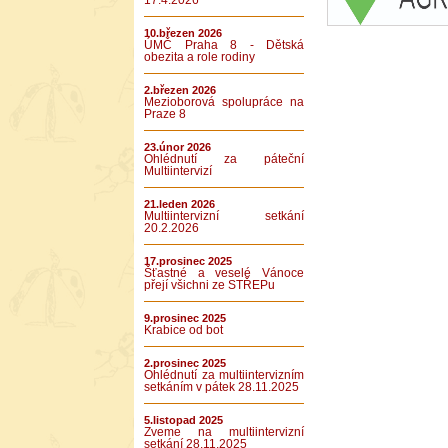
17.4.2026
10.březen 2026
ÚMČ Praha 8 - Dětská
obezita a role rodiny
2.březen 2026
Mezioborová spolupráce na
Praze 8
23.únor 2026
Ohlédnutí za páteční
Multiintervizí
21.leden 2026
Multiintervizní setkání
20.2.2026
17.prosinec 2025
Šťastné a veselé Vánoce
přejí všichni ze STŘEPu
9.prosinec 2025
Krabice od bot
2.prosinec 2025
Ohlédnutí za multiintervizním
setkáním v pátek 28.11.2025
5.listopad 2025
Zveme na multiintervizní
setkání 28.11.2025