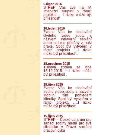
5.únor 2016
STŘEP Vás zve na IV.
Intervizní skupinu v rámci
projektu „…I riziko může být
příležitost“
10.leden 2016
Zveme Vás ke sledování
čtvrtého video spotu s
názvem Intervizní setkání
aneb sdílíme příběhy z naší
praxe. Spot byl vytvořen v
rámci projektu "...I riziko
může být příležitost"..
18.prosinec 2015
Tisková zpráva ze dne
15.12.2015 ….I riziko může
být příležitost .
19.říjen 2015
Zveme Vás ke sledování
třetího video spotu s názvem
Mobilní tým pohledem
klientky. Spot byl vytvořen v
rámci projektu „…I riziko
může být příležitost“.
15.říjen 2015
STŘEP – České centrum pro
sanaci rodiny hledá pro své
středisko v Praze sociální
pracovnici/ka