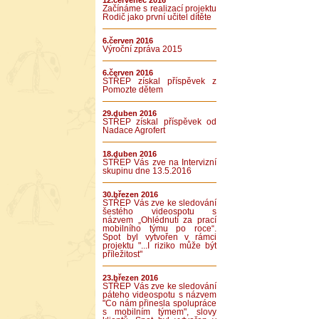
12.červenec 2016
Začínáme s realizací projektu
Rodič jako první učitel dítěte
6.červen 2016
Výroční zpráva 2015
6.červen 2016
STŘEP získal příspěvek z
Pomozte dětem
29.duben 2016
STŘEP získal příspěvek od
Nadace Agrofert
18.duben 2016
STŘEP Vás zve na Intervizní
skupinu dne 13.5.2016
30.březen 2016
STŘEP Vás zve ke sledování
šestého videospotu s
názvem „Ohlédnutí za prací
mobilního týmu po roce“.
Spot byl vytvořen v rámci
projektu "...I riziko může být
příležitost"
23.březen 2016
STŘEP Vás zve ke sledování
páteho videospotu s názvem
"Co nám přinesla spolupráce
s mobilním týmem", slovy