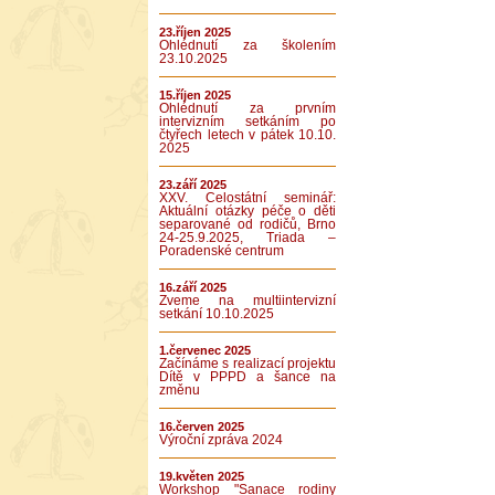
23.říjen 2025
Ohlédnutí za školením
23.10.2025
15.říjen 2025
Ohlédnutí za prvním
intervizním setkáním po
čtyřech letech v pátek 10.10.
2025
23.září 2025
XXV. Celostátní seminář:
Aktuální otázky péče o děti
separované od rodičů, Brno
24-25.9.2025, Triada –
Poradenské centrum
16.září 2025
Zveme na multiintervizní
setkání 10.10.2025
1.červenec 2025
Začínáme s realizací projektu
Dítě v PPPD a šance na
změnu
16.červen 2025
Výroční zpráva 2024
19.květen 2025
Workshop "Sanace rodiny