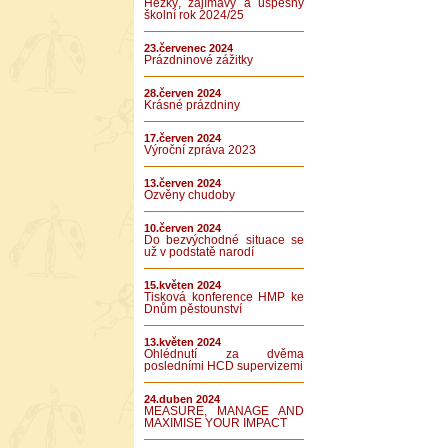
Hezký, zajímavý a úspěšný
školní rok 2024/25
23.červenec 2024
Prázdninové zážitky
28.červen 2024
Krásné prázdniny
17.červen 2024
Výroční zpráva 2023
13.červen 2024
Ozvěny chudoby
10.červen 2024
Do bezvýchodné situace se
už v podstatě narodí
15.květen 2024
Tisková konference HMP ke
Dnům pěstounství
13.květen 2024
Ohlédnutí za dvěma
posledními HCD supervizemi
24.duben 2024
MEASURE, MANAGE AND
MAXIMISE YOUR IMPACT