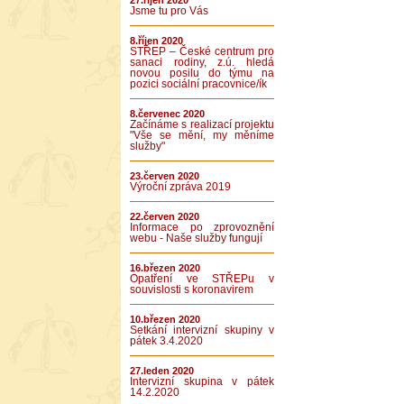
27.říjen 2020
Jsme tu pro Vás
8.říjen 2020
STŘEP – České centrum pro
sanaci rodiny, z.ú. hledá
novou posilu do týmu na
pozici sociální pracovnice/ík
8.červenec 2020
Začínáme s realizací projektu
"Vše se mění, my měníme
služby"
23.červen 2020
Výroční zpráva 2019
22.červen 2020
Informace po zprovoznění
webu - Naše služby fungují
16.březen 2020
Opatření ve STŘEPu v
souvislosti s koronavirem
10.březen 2020
Setkání intervizní skupiny v
pátek 3.4.2020
27.leden 2020
Intervizní skupina v pátek
14.2.2020