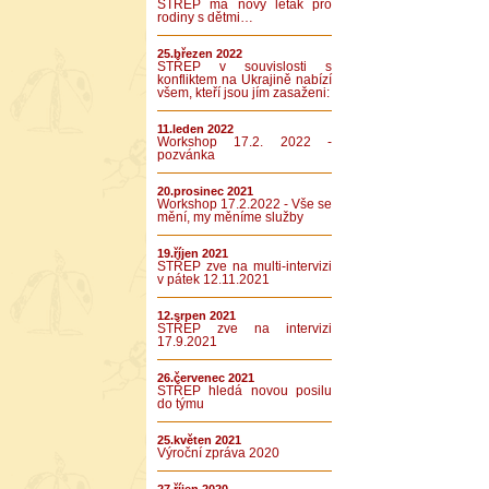
STŘEP má nový leták pro
rodiny s dětmi…
25.březen 2022
STŘEP v souvislosti s
konfliktem na Ukrajině nabízí
všem, kteří jsou jím zasaženi:
11.leden 2022
Workshop 17.2. 2022 -
pozvánka
20.prosinec 2021
Workshop 17.2.2022 - Vše se
mění, my měníme služby
19.říjen 2021
STŘEP zve na multi-intervizi
v pátek 12.11.2021
12.srpen 2021
STŘEP zve na intervizi
17.9.2021
26.červenec 2021
STŘEP hledá novou posilu
do týmu
25.květen 2021
Výroční zpráva 2020