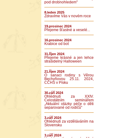
pod drobnohledem"
8.leden 2025
Zdravíme Vás v novém roce
19.prosinec 2024
Přejeme šťastné a veselé...
16.prosinec 2024
Krabice od bot
31.říjen 2024
Přejeme krásné a jen lehce
strašidelný Halloween
21.říjen 2024
O sanaci rodiny s Věrou
Bechyňovou 25.11. 2024,
CČHS v Písku
30.září 2024
Ohlédnutí za XXIV.
Celostátním seminářem
„Aktuální otázky péče o děti
separované od rodičů“
3.září 2024
Ohlédnutí za vzděláváním na
Slovensku
3.září 2024