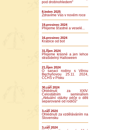
pod drobnohledem"
8.leden 2025
Zdravíme Vás v novém roce
19.prosinec 2024
Přejeme šťastné a veselé...
16.prosinec 2024
Krabice od bot
31.říjen 2024
Přejeme krásné a jen lehce
strašidelný Halloween
21.říjen 2024
O sanaci rodiny s Věrou
Bechyňovou 25.11. 2024,
CČHS v Písku
30.září 2024
Ohlédnutí za XXIV.
Celostátním seminářem
„Aktuální otázky péče o děti
separované od rodičů“
3.září 2024
Ohlédnutí za vzděláváním na
Slovensku
3.září 2024