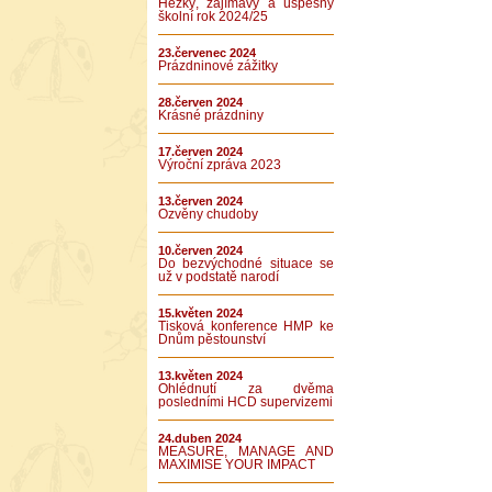
Hezký, zajímavý a úspěšný
školní rok 2024/25
23.červenec 2024
Prázdninové zážitky
28.červen 2024
Krásné prázdniny
17.červen 2024
Výroční zpráva 2023
13.červen 2024
Ozvěny chudoby
10.červen 2024
Do bezvýchodné situace se
už v podstatě narodí
15.květen 2024
Tisková konference HMP ke
Dnům pěstounství
13.květen 2024
Ohlédnutí za dvěma
posledními HCD supervizemi
24.duben 2024
MEASURE, MANAGE AND
MAXIMISE YOUR IMPACT