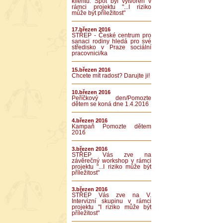
klientů. Spot byl vytvořen v
rámci projektu "...I riziko
může být příležitost"
17.březen 2016
STŘEP - České centrum pro
sanaci rodiny hledá pro své
středisko v Praze sociální
pracovnici/ka
15.březen 2016
Chcete mít radost? Darujte ji!
10.březen 2016
Peříčkový den/Pomozte
dětem se koná dne 1.4.2016
4.březen 2016
Kampaň Pomozte dětem
2016
3.březen 2016
STŘEP Vás zve na
závěrečný workshop v rámci
projektu "...I riziko může být
příležitost"
3.březen 2016
STŘEP Vás zve na V.
Intervizní skupinu v rámci
projektu "I riziko může být
příležitost"