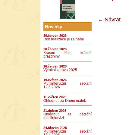
←
Návrat
Novinky
30.červen 2026
Rok realizace je za námi
30.červen 2026
Krásné léto, krásné
prázdniny
16.červen 2026
Výroční zpráva 2025
19.květen 2026
Multiintervizní setkání
12.6.2026
11.květen 2026
Ohlédnutí za Dnem matek
21.duben 2026
Ohlédnutí za páteční
multiintervizí
24.březen 2026
Multiintervizní setkání