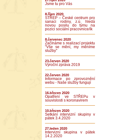
27.říjen 2020
Jsme tu pro Vás
8.říjen 2020
STŘEP – České centrum pro
sanaci rodiny, z.ú. hledá
novou posilu do týmu na
pozici sociální pracovnice/ík
8.červenec 2020
Začínáme s realizací projektu
"Vše se mění, my měníme
služby"
23.červen 2020
Výroční zpráva 2019
22.červen 2020
Informace po zprovoznění
webu - Naše služby fungují
16.březen 2020
Opatření ve STŘEPu v
souvislosti s koronavirem
10.březen 2020
Setkání intervizní skupiny v
pátek 3.4.2020
27.leden 2020
Intervizní skupina v pátek
14.2.2020