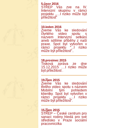
5.únor 2016
STŘEP Vás zve na IV.
Intervizní skupinu v rámci
projektu „…I riziko může být
příležitost“
10.leden 2016
Zveme Vás ke sledování
čtvrtého video spotu s
názvem Intervizní setkání
aneb sdílíme příběhy z naší
praxe. Spot byl vytvořen v
rámci projektu "...I riziko
může být příležitost"..
18.prosinec 2015
Tisková zpráva ze dne
15.12.2015 ….I riziko může
být příležitost .
19.říjen 2015
Zveme Vás ke sledování
třetího video spotu s názvem
Mobilní tým pohledem
klientky. Spot byl vytvořen v
rámci projektu „…I riziko
může být příležitost“.
15.říjen 2015
STŘEP – České centrum pro
sanaci rodiny hledá pro své
středisko v Praze sociální
pracovnici/ka