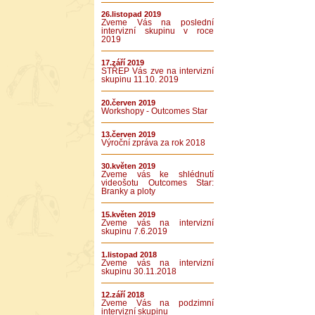
26.listopad 2019
Zveme Vás na poslední
intervizní skupinu v roce
2019
17.září 2019
STŘEP Vás zve na intervizní
skupinu 11.10. 2019
20.červen 2019
Workshopy - Outcomes Star
13.červen 2019
Výroční zpráva za rok 2018
30.květen 2019
Zveme vás ke shlédnutí
videošotu Outcomes Star:
Branky a ploty
15.květen 2019
Zveme vás na intervizní
skupinu 7.6.2019
1.listopad 2018
Zveme vás na intervizní
skupinu 30.11.2018
12.září 2018
Zveme Vás na podzimní
intervizní skupinu