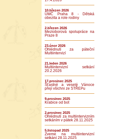
17.4.2026
10.březen 2026
ÚMČ Praha 8 - Dětská
obezita a role rodiny
2.březen 2026
Mezioborová spolupráce na
Praze 8
23.únor 2026
Ohlédnutí za páteční
Multiintervizí
21.leden 2026
Multiintervizní setkání
20.2.2026
17.prosinec 2025
Šťastné a veselé Vánoce
přejí všichni ze STŘEPu
9.prosinec 2025
Krabice od bot
2.prosinec 2025
Ohlédnutí za multiintervizním
setkáním v pátek 28.11.2025
5.listopad 2025
Zveme na multiintervizní
setkání 28.11.2025