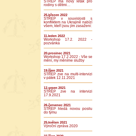
STŘEP má nový leták pro
rodiny s dětmi…
25.březen 2022
STŘEP v souvislosti s
konfliktem na Ukrajině nabízí
všem, kteří jsou jím zasaženi:
11.leden 2022
Workshop 17.2. 2022 -
pozvánka
20.prosinec 2021
Workshop 17.2.2022 - Vše se
mění, my měníme služby
19.říjen 2021
STŘEP zve na multi-intervizi
v pátek 12.11.2021
12.srpen 2021
STŘEP zve na intervizi
17.9.2021
26.červenec 2021
STŘEP hledá novou posilu
do týmu
25.květen 2021
Výroční zpráva 2020