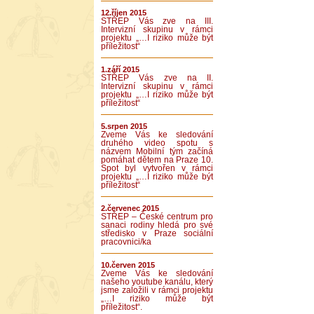
12.říjen 2015
STŘEP Vás zve na III.
Intervizní skupinu v rámci
projektu „…I riziko může být
příležitost“
1.září 2015
STŘEP Vás zve na II.
Intervizní skupinu v rámci
projektu „…I riziko může být
příležitost“
5.srpen 2015
Zveme Vás ke sledování
druhého video spotu s
názvem Mobilní tým začíná
pomáhat dětem na Praze 10.
Spot byl vytvořen v rámci
projektu „…I riziko může být
příležitost“
2.červenec 2015
STŘEP – České centrum pro
sanaci rodiny hledá pro své
středisko v Praze sociální
pracovnici/ka
10.červen 2015
Zveme Vás ke sledování
našeho youtube kanálu, který
jsme založili v rámci projektu
„…I riziko může být
příležitost“.