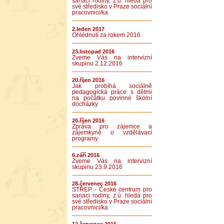
sanaci rodiny, z.ú. hledá pro
své středisko v Praze sociální
pracovnici/ka
2.leden 2017
Ohlédnutí za rokem 2016
23.listopad 2016
Zveme Vás na intervizní
skupinu 2.12.2016
20.říjen 2016
Jak probíhá sociálně
pedagogická práce s dětmi
na počátku povinné školní
docházky
20.říjen 2016
Zpráva pro zájemce a
zájemkyně o vzdělávací
programy
6.září 2016
Zveme Vás na intervizní
skupinu 23.9.2016
28.červenec 2016
STŘEP - České centrum pro
sanaci rodiny, z.ú. hledá pro
své středisko v Praze sociální
pracovnici/ka