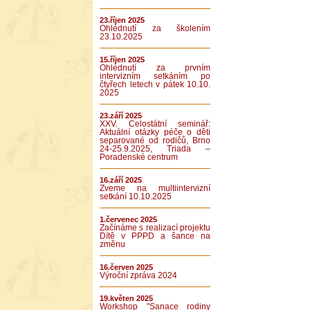
23.říjen 2025
Ohlédnutí za školením
23.10.2025
15.říjen 2025
Ohlédnutí za prvním
intervizním setkáním po
čtyřech letech v pátek 10.10.
2025
23.září 2025
XXV. Celostátní seminář:
Aktuální otázky péče o děti
separované od rodičů, Brno
24-25.9.2025, Triada –
Poradenské centrum
16.září 2025
Zveme na multiintervizní
setkání 10.10.2025
1.červenec 2025
Začínáme s realizací projektu
Dítě v PPPD a šance na
změnu
16.červen 2025
Výroční zpráva 2024
19.květen 2025
Workshop "Sanace rodiny