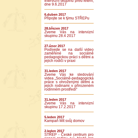
Intervizní skupinu před létem,
dne 9.6.2017
6.duben 2017
Připojte se k týmu STŘEPu
28.březen 2017
Zveme Vás na intervizní
skupinu 28.4 2017
27.únor 2017
Podívejte se na další video
zaměřené na sociálně
pedagogickou práci s dětmi a
jejich rodiči v praxi
31.leden 2017
Zveme Vás ke sledování
videa „Sociálně-pedagogická
práce s ohroženými dětmi a
jejich rodinami v přirozeném
rodinném prostředí“
31.leden 2017
Zveme Vás na intervizní
skupinu 17.2.2017
5.leden 2017
Kampaň Mít svůj domov
2.leden 2017
STŘEP - České centrum pro