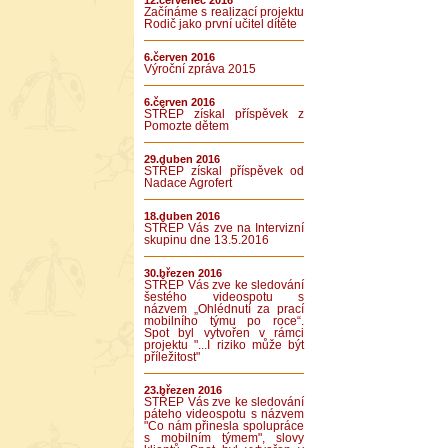
12.červenec 2016
Začínáme s realizací projektu
Rodič jako první učitel dítěte
6.červen 2016
Výroční zpráva 2015
6.červen 2016
STŘEP získal příspěvek z
Pomozte dětem
29.duben 2016
STŘEP získal příspěvek od
Nadace Agrofert
18.duben 2016
STŘEP Vás zve na Intervizní
skupinu dne 13.5.2016
30.březen 2016
STŘEP Vás zve ke sledování
šestého videospotu s
názvem „Ohlédnutí za prací
mobilního týmu po roce“.
Spot byl vytvořen v rámci
projektu "...I riziko může být
příležitost"
23.březen 2016
STŘEP Vás zve ke sledování
páteho videospotu s názvem
"Co nám přinesla spolupráce
s mobilním týmem", slovy