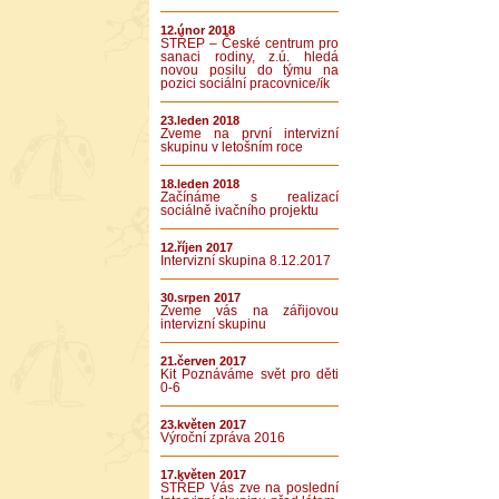
12.únor 2018
STŘEP – České centrum pro
sanaci rodiny, z.ú. hledá
novou posilu do týmu na
pozici sociální pracovnice/ík
23.leden 2018
Zveme na první intervizní
skupinu v letošním roce
18.leden 2018
Začínáme s realizací
sociálně ivačního projektu
12.říjen 2017
Intervizní skupina 8.12.2017
30.srpen 2017
Zveme vás na zářijovou
intervizní skupinu
21.červen 2017
Kit Poznáváme svět pro děti
0-6
23.květen 2017
Výroční zpráva 2016
17.květen 2017
STŘEP Vás zve na poslední