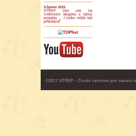
3.červen 2015
STŘEP Vás zve na
I.intervizní skupinu v rámci
projektu „…I riziko může být
příležitost“
©2017 STŘEP – České centrum pro sanaci r