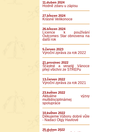
11.duben 2024
Hodně zdaru u zápisu
27.březen 2024
Krásné Velikonoce
26.březen 2024
Licence k používání
Outcomes Star obnovena na
další rok
5.červen 2023
Výroční zpráva za rok 2022
21.prosinec 2022
Šťastné a veselé Vánoce
přejí všichni ze STŘEPu
13.červen 2022
Výroční zpráva za rok 2021
23.květen 2022
Aktuálne výzvy
multidisciplinárnej
spolupráce
10.květen 2022
Děkujeme Výboru dobré vůle
- Nadaci Olgy Havlové
25.duben 2022