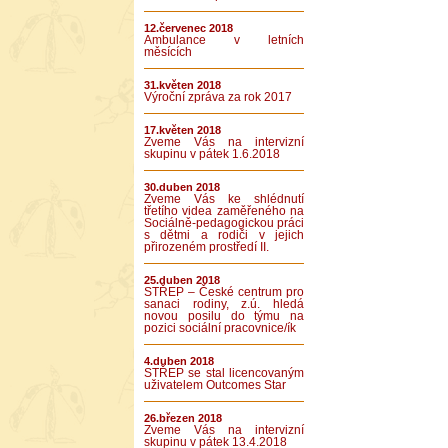
12.červenec 2018
Ambulance v letních
měsících
31.květen 2018
Výroční zpráva za rok 2017
17.květen 2018
Zveme Vás na intervizní
skupinu v pátek 1.6.2018
30.duben 2018
Zveme Vás ke shlédnutí
třetího videa zaměřeného na
Sociálně-pedagogickou práci
s dětmi a rodiči v jejich
přirozeném prostředí II.
25.duben 2018
STŘEP – České centrum pro
sanaci rodiny, z.ú. hledá
novou posilu do týmu na
pozici sociální pracovnice/ík
4.duben 2018
STŘEP se stal licencovaným
uživatelem Outcomes Star
26.březen 2018
Zveme Vás na intervizní
skupinu v pátek 13.4.2018