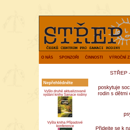
O NÁS
SPONZOŘI
ČINNOSTI
VÝROČNÍ 
STŘEP – 
Nepřehlédněte
poskytuje soc
Vyšlo druhé aktualizované
rodin s dětm
vydání knihy Sanace rodiny
ps
Vyšla kniha Případové
konference
Přidejte se k 