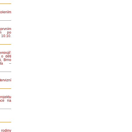
lením
rvním
ním po
 10.10.
minář:
 o děti
ů, Brno
iada –
rvizní
rojektu
nce na
rodiny