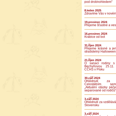
pod drobnohledem"
8.leden 2025
Zdravíme Vás v novém
19.prosinec 2024
Přejeme šťastné a vese
16.prosinec 2024
Krabice od bot
31.říjen 2024
Přejeme krásné a je
strašidelný Halloween
21.říjen 2024
O sanaci rodiny s
Bechyňovou 25.11.
CČHS v Písku
30.září 2024
Ohlédnutí za 
Celostátním semi
„Aktuální otázky péče
separované od rodičů
3.září 2024
Ohlédnutí za vzděláv
Slovensku
3.září 2024