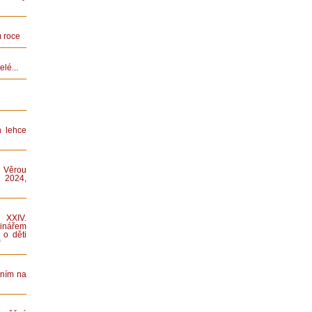
 roce
lé...
n lehce
 Věrou
 2024,
XXIV.
nářem
 o děti
“
áním na