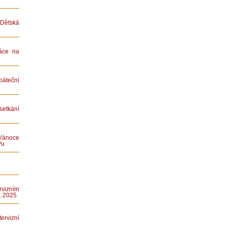
ětská
áce na
teční
etkání
Vánoce
Pu
rvizním
1.2025
rvizní