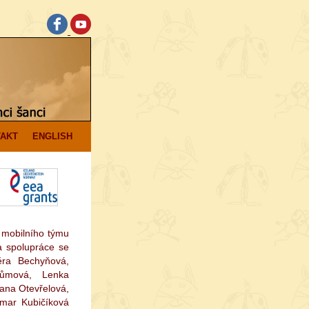
AKT
ENGLISH
 mobilního týmu
a spolupráce se
ěra Bechyňová,
Tůmová, Lenka
ana Otevřelová,
gmar Kubičíková