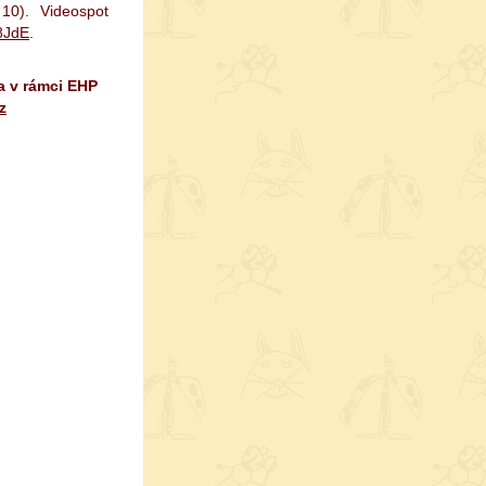
0). Videospot
8JdE
.
a v rámci EHP
z