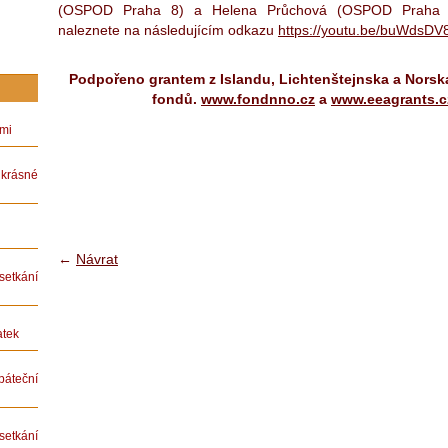
(OSPOD Praha 8) a Helena Průchová (OSPOD Praha 1
naleznete na následujícím odkazu
https://youtu.be/buWdsDV
Podpořeno grantem z Islandu, Lichtenštejnska a Norsk
fondů.
www.fondnno.cz
a
www.eeagrants.c
ámi
rásné
←
Návrat
etkání
atek
teční
etkání