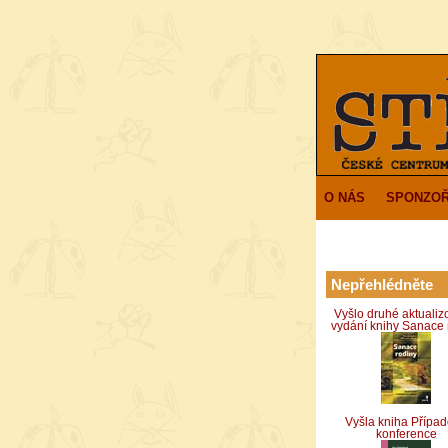
O NÁS
SPONZOŘ
Nepřehlédněte
Vyšlo druhé aktuali
vydání knihy Sanace 
Vyšla kniha Přípa
konference