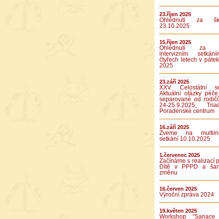
23.říjen 2025
Ohlédnutí za ško
23.10.2025
15.říjen 2025
Ohlédnutí za p
intervizním setká
čtyřech letech v pátek
2025
23.září 2025
XXV. Celostátní se
Aktuální otázky péče
separované od rodič
24-25.9.2025, Tr
Poradenské centrum
16.září 2025
Zveme na multiinte
setkání 10.10.2025
1.červenec 2025
Začínáme s realizací p
Dítě v PPPD a ša
změnu
16.červen 2025
Výroční zpráva 2024
19.květen 2025
Workshop "Sanace 