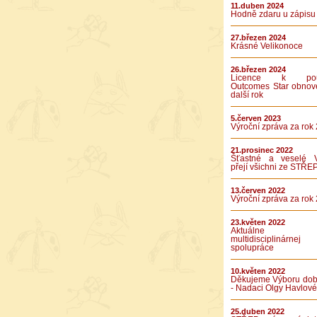
11.duben 2024
Hodně zdaru u zápisu
27.březen 2024
Krásné Velikonoce
26.březen 2024
Licence k použ
Outcomes Star obnov
další rok
5.červen 2023
Výroční zpráva za rok
21.prosinec 2022
Šťastné a veselé 
přejí všichni ze STŘE
13.červen 2022
Výroční zpráva za rok
23.květen 2022
Aktuálne v
multidisciplinárnej
spolupráce
10.květen 2022
Děkujeme Výboru dob
- Nadaci Olgy Havlové
25.duben 2022