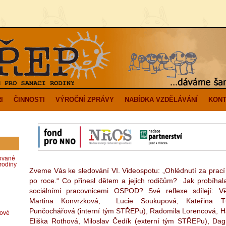
I
ČINNOSTI
VÝROČNÍ ZPRÁVY
NABÍDKA VZDĚLÁVÁNÍ
KONT
zované
rodiny
Zveme Vás ke sledování VI. Videospotu: „Ohlédnutí za prací
po roce.“ Co přinesl dětem a jejich rodičům? Jak probíhal
sociálními pracovnicemi OSPOD? Své reflexe sdílejí: V
Martina Konvrzková, Lucie Soukupová, Kateřina 
Punčochářová (interní tým STŘEPu), Radomila Lorencová, H
dové
Eliška Rothová, Miloslav Čedík (externí tým STŘEPu), Da