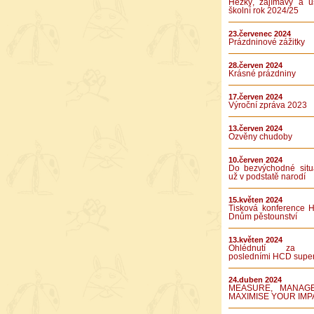
Hezký, zajímavý a ú
školní rok 2024/25
23.červenec 2024
Prázdninové zážitky
28.červen 2024
Krásné prázdniny
17.červen 2024
Výroční zpráva 2023
13.červen 2024
Ozvěny chudoby
10.červen 2024
Do bezvýchodné situ
už v podstatě narodí
15.květen 2024
Tisková konference 
Dnům pěstounství
13.květen 2024
Ohlédnutí za 
posledními HCD supe
24.duben 2024
MEASURE, MANAG
MAXIMISE YOUR IMP