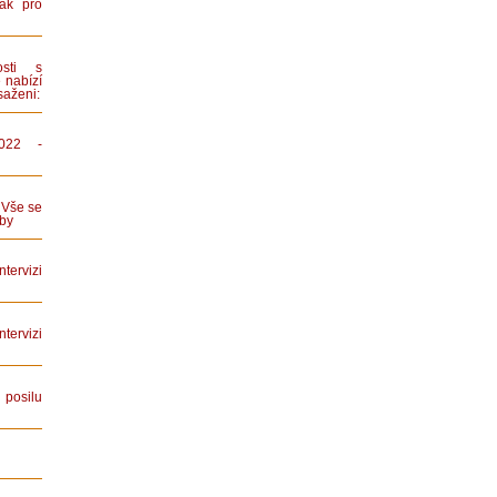
ák pro
sti s
 nabízí
saženi:
022 -
 Vše se
by
tervizi
ervizi
posilu