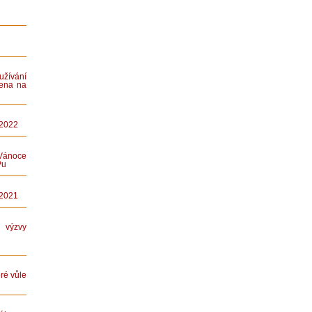
ívání
ena na
 2022
Vánoce
Pu
 2021
ýzvy
ré vůle