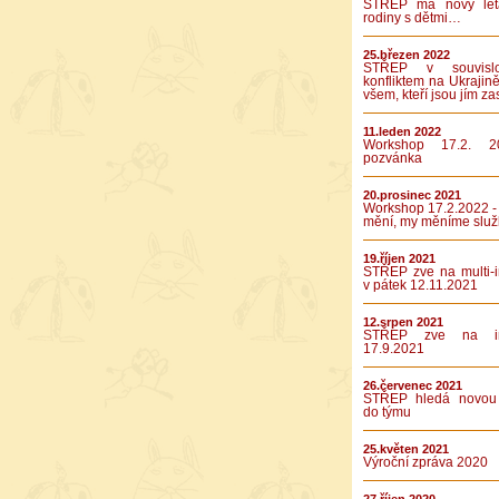
STŘEP má nový let
rodiny s dětmi…
25.březen 2022
STŘEP v souvislo
konfliktem na Ukrajině
všem, kteří jsou jím za
11.leden 2022
Workshop 17.2. 2
pozvánka
20.prosinec 2021
Workshop 17.2.2022 -
mění, my měníme služ
19.říjen 2021
STŘEP zve na multi-in
v pátek 12.11.2021
12.srpen 2021
STŘEP zve na int
17.9.2021
26.červenec 2021
STŘEP hledá novou 
do týmu
25.květen 2021
Výroční zpráva 2020