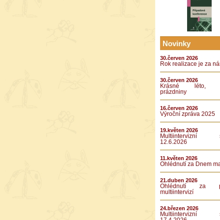
Novinky
30.červen 2026
Rok realizace je za n
30.červen 2026
Krásné léto, k
prázdniny
16.červen 2026
Výroční zpráva 2025
19.květen 2026
Multiintervizní s
12.6.2026
11.květen 2026
Ohlédnutí za Dnem m
21.duben 2026
Ohlédnutí za pá
multiintervizí
24.březen 2026
Multiintervizní s