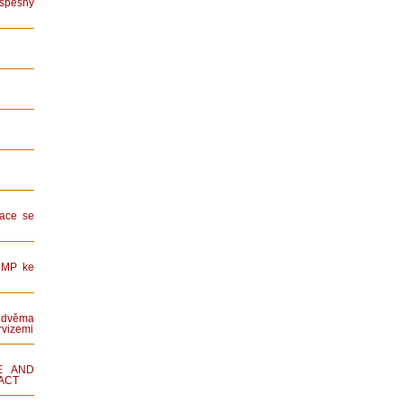
spěšný
ace se
HMP ke
dvěma
rvizemi
E AND
ACT