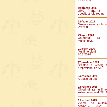
17.4.2026
10.březen 2026
ÚMČ Praha 8 - D
obezita a role rodiny
2.březen 2026
Mezioborová spolupr
Praze 8
23.únor 2026
Ohlédnutí za pá
Multiintervizí
21.leden 2026
Multiintervizní s
20.2.2026
17.prosinec 2025
Šťastné a veselé 
přejí všichni ze STŘE
9.prosinec 2025
Krabice od bot
2.prosinec 2025
Ohlédnutí za multiinte
setkáním v pátek 28.1
5.listopad 2025
Zveme na multiinte
setkání 28.11.2025