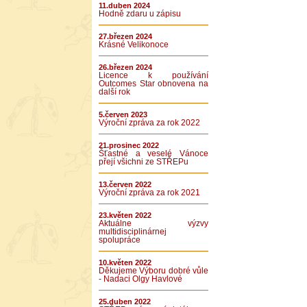
11.duben 2024
Hodně zdaru u zápisu
27.březen 2024
Krásné Velikonoce
26.březen 2024
Licence k používání
Outcomes Star obnovena na
další rok
5.červen 2023
Výroční zpráva za rok 2022
21.prosinec 2022
Šťastné a veselé Vánoce
přejí všichni ze STŘEPu
13.červen 2022
Výroční zpráva za rok 2021
23.květen 2022
Aktuálne výzvy
multidisciplinárnej
spolupráce
10.květen 2022
Děkujeme Výboru dobré vůle
- Nadaci Olgy Havlové
25.duben 2022