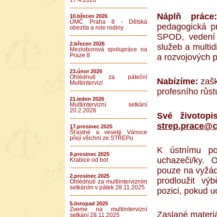
17.4.2026
Náplň prác
10.březen 2026
ÚMČ Praha 8 - Dětská
pedagogická pr
obezita a role rodiny
SPOD, vedení 
2.březen 2026
služeb a multid
Mezioborová spolupráce na
Praze 8
a rozvojových pr
23.únor 2026
Ohlédnutí za páteční
Nabízíme:
zašk
Multiintervizí
profesního růst
21.leden 2026
Multiintervizní setkání
20.2.2026
Své životop
strep.prace@
17.prosinec 2025
Šťastné a veselé Vánoce
přejí všichni ze STŘEPu
K ústnímu po
9.prosinec 2025
uchazeči/ky. 
Krabice od bot
pouze na vyžád
2.prosinec 2025
prodloužit vý
Ohlédnutí za multiintervizním
setkáním v pátek 28.11.2025
pozici, pokud 
5.listopad 2025
Zveme na multiintervizní
Zaslané materi
setkání 28.11.2025