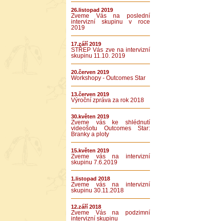
26.listopad 2019
Zveme Vás na poslední
intervizní skupinu v roce
2019
17.září 2019
STŘEP Vás zve na intervizní
skupinu 11.10. 2019
20.červen 2019
Workshopy - Outcomes Star
13.červen 2019
Výroční zpráva za rok 2018
30.květen 2019
Zveme vás ke shlédnutí
videošotu Outcomes Star:
Branky a ploty
15.květen 2019
Zveme vás na intervizní
skupinu 7.6.2019
1.listopad 2018
Zveme vás na intervizní
skupinu 30.11.2018
12.září 2018
Zveme Vás na podzimní
intervizní skupinu