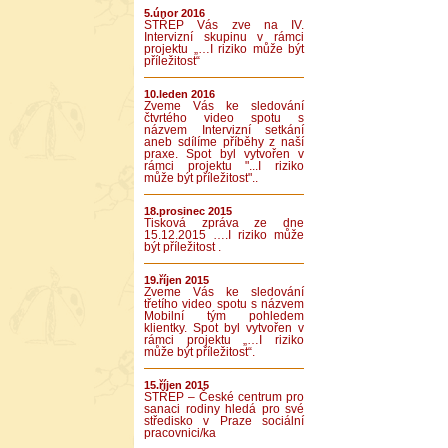
5.únor 2016
STŘEP Vás zve na IV.
Intervizní skupinu v rámci
projektu „…I riziko může být
příležitost“
10.leden 2016
Zveme Vás ke sledování
čtvrtého video spotu s
názvem Intervizní setkání
aneb sdílíme příběhy z naší
praxe. Spot byl vytvořen v
rámci projektu "...I riziko
může být příležitost"..
18.prosinec 2015
Tisková zpráva ze dne
15.12.2015 ….I riziko může
být příležitost .
19.říjen 2015
Zveme Vás ke sledování
třetího video spotu s názvem
Mobilní tým pohledem
klientky. Spot byl vytvořen v
rámci projektu „…I riziko
může být příležitost“.
15.říjen 2015
STŘEP – České centrum pro
sanaci rodiny hledá pro své
středisko v Praze sociální
pracovnici/ka