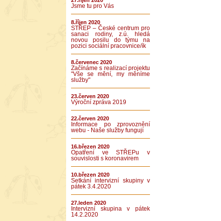
27.říjen 2020
Jsme tu pro Vás
8.říjen 2020
STŘEP – České centrum pro
sanaci rodiny, z.ú. hledá
novou posilu do týmu na
pozici sociální pracovnice/ík
8.červenec 2020
Začínáme s realizací projektu
"Vše se mění, my měníme
služby"
23.červen 2020
Výroční zpráva 2019
22.červen 2020
Informace po zprovoznění
webu - Naše služby fungují
16.březen 2020
Opatření ve STŘEPu v
souvislosti s koronavirem
10.březen 2020
Setkání intervizní skupiny v
pátek 3.4.2020
27.leden 2020
Intervizní skupina v pátek
14.2.2020