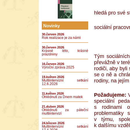
hledá pro své s
Novinky
sociální pracov
30.červen 2026
Rok realizace je za námi
30.červen 2026
Krásné léto, krásné
prázdniny
Tým sociálních
převážně v teré
16.červen 2026
rodiči, aby byl
Výroční zpráva 2025
se o ně a chrán
19.květen 2026
rodiny, na její
Multiintervizní setkání
12.6.2026
11.květen 2026
Požadujeme:
V
Ohlédnutí za Dnem matek
speciální ped
s rodinami o
21.duben 2026
Ohlédnutí za páteční
problematiky 
multiintervizí
v týmu, spole
24.březen 2026
k dalšímu vzděl
Multiintervizní setkání