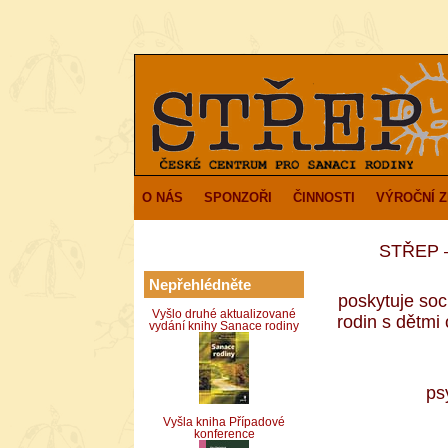
O NÁS
SPONZOŘI
ČINNOSTI
VÝROČNÍ 
STŘEP – 
Nepřehlédněte
poskytuje soc
Vyšlo druhé aktualizované
rodin s dětm
vydání knihy Sanace rodiny
ps
Vyšla kniha Případové
konference