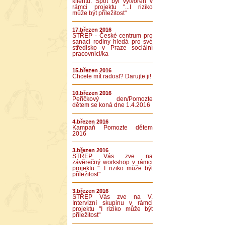
klientů. Spot byl vytvořen v
rámci projektu "...I riziko
může být příležitost"
17.březen 2016
STŘEP - České centrum pro
sanaci rodiny hledá pro své
středisko v Praze sociální
pracovnici/ka
15.březen 2016
Chcete mít radost? Darujte ji!
10.březen 2016
Peříčkový den/Pomozte
dětem se koná dne 1.4.2016
4.březen 2016
Kampaň Pomozte dětem
2016
3.březen 2016
STŘEP Vás zve na
závěrečný workshop v rámci
projektu "...I riziko může být
příležitost"
3.březen 2016
STŘEP Vás zve na V.
Intervizní skupinu v rámci
projektu "I riziko může být
příležitost"