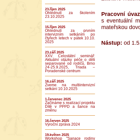
23.říjen 2025
Ohlédnutí za školením
Pracovní úvaz
23.10.2025
s eventuální m
mateřskou dovo
15.říjen 2025
Ohlédnutí za prvním
intervizním setkáním po
čtyřech letech v pátek 10.10.
Nástup:
od 1.5.
2025
23.září 2025
XXV. Celostátní seminář:
Aktuální otázky péče o děti
separované od rodičů, Brno
24-25.9.2025, Triada –
Poradenské centrum
16.září 2025
Zveme na multiintervizní
setkání 10.10.2025
1.červenec 2025
Začínáme s realizací projektu
Dítě v PPPD a šance na
změnu
16.červen 2025
Výroční zpráva 2024
19.květen 2025
Workshop "Sanace rodiny