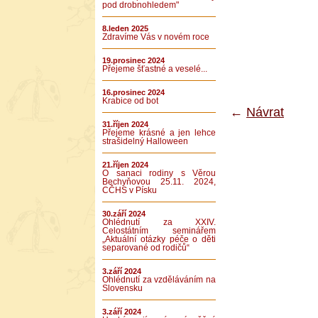
pod drobnohledem"
8.leden 2025
Zdravíme Vás v novém roce
19.prosinec 2024
Přejeme šťastné a veselé...
16.prosinec 2024
Krabice od bot
←
Návrat
31.říjen 2024
Přejeme krásné a jen lehce
strašidelný Halloween
21.říjen 2024
O sanaci rodiny s Věrou
Bechyňovou 25.11. 2024,
CČHS v Písku
30.září 2024
Ohlédnutí za XXIV.
Celostátním seminářem
„Aktuální otázky péče o děti
separované od rodičů“
3.září 2024
Ohlédnutí za vzděláváním na
Slovensku
3.září 2024