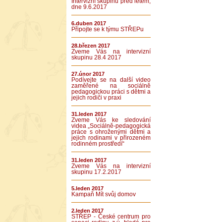
Intervizní skupinu před létem,
dne 9.6.2017
6.duben 2017
Připojte se k týmu STŘEPu
28.březen 2017
Zveme Vás na intervizní
skupinu 28.4 2017
27.únor 2017
Podívejte se na další video
zaměřené na sociálně
pedagogickou práci s dětmi a
jejich rodiči v praxi
31.leden 2017
Zveme Vás ke sledování
videa „Sociálně-pedagogická
práce s ohroženými dětmi a
jejich rodinami v přirozeném
rodinném prostředí“
31.leden 2017
Zveme Vás na intervizní
skupinu 17.2.2017
5.leden 2017
Kampaň Mít svůj domov
2.leden 2017
STŘEP - České centrum pro