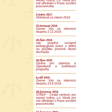
sanaci rodiny, z.ú. hledá pro
své středisko v Praze sociální
pracovnici/ka
2.leden 2017
Ohlédnutí za rokem 2016
23.listopad 2016
Zveme Vás na intervizní
skupinu 2.12.2016
20.říjen 2016
Jak probíhá sociálně
pedagogická práce s dětmi
na počátku povinné školní
docházky
20.říjen 2016
Zpráva pro zájemce a
zájemkyně o vzdělávací
programy
6.září 2016
Zveme Vás na intervizní
skupinu 23.9.2016
28.červenec 2016
STŘEP - České centrum pro
sanaci rodiny, z.ú. hledá pro
své středisko v Praze sociální
pracovnici/ka