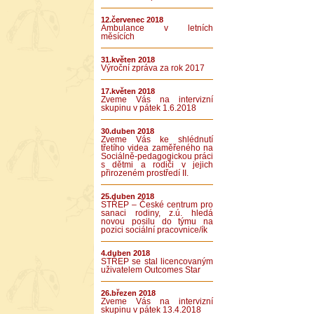
12.červenec 2018
Ambulance v letních
měsících
31.květen 2018
Výroční zpráva za rok 2017
17.květen 2018
Zveme Vás na intervizní
skupinu v pátek 1.6.2018
30.duben 2018
Zveme Vás ke shlédnutí
třetího videa zaměřeného na
Sociálně-pedagogickou práci
s dětmi a rodiči v jejich
přirozeném prostředí II.
25.duben 2018
STŘEP – České centrum pro
sanaci rodiny, z.ú. hledá
novou posilu do týmu na
pozici sociální pracovnice/ík
4.duben 2018
STŘEP se stal licencovaným
uživatelem Outcomes Star
26.březen 2018
Zveme Vás na intervizní
skupinu v pátek 13.4.2018