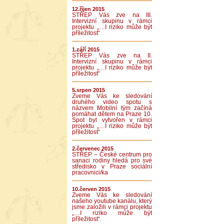
12.říjen 2015
STŘEP Vás zve na III.
Intervizní skupinu v rámci
projektu „…I riziko může být
příležitost“
1.září 2015
STŘEP Vás zve na II.
Intervizní skupinu v rámci
projektu „…I riziko může být
příležitost“
5.srpen 2015
Zveme Vás ke sledování
druhého video spotu s
názvem Mobilní tým začíná
pomáhat dětem na Praze 10.
Spot byl vytvořen v rámci
projektu „…I riziko může být
příležitost“
2.červenec 2015
STŘEP – České centrum pro
sanaci rodiny hledá pro své
středisko v Praze sociální
pracovnici/ka
10.červen 2015
Zveme Vás ke sledování
našeho youtube kanálu, který
jsme založili v rámci projektu
„…I riziko může být
příležitost“.