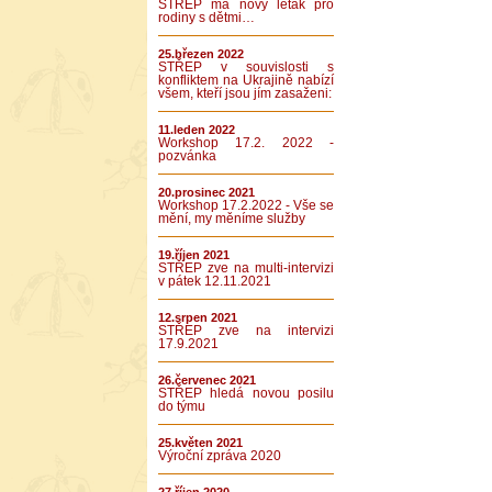
STŘEP má nový leták pro
rodiny s dětmi…
25.březen 2022
STŘEP v souvislosti s
konfliktem na Ukrajině nabízí
všem, kteří jsou jím zasaženi:
11.leden 2022
Workshop 17.2. 2022 -
pozvánka
20.prosinec 2021
Workshop 17.2.2022 - Vše se
mění, my měníme služby
19.říjen 2021
STŘEP zve na multi-intervizi
v pátek 12.11.2021
12.srpen 2021
STŘEP zve na intervizi
17.9.2021
26.červenec 2021
STŘEP hledá novou posilu
do týmu
25.květen 2021
Výroční zpráva 2020