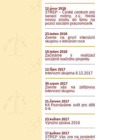
12.únor 2018
STŘEP – České centrum pro
sanaci rodiny, z.ú. hledá
novou posilu do týmu na
pozici sociální pracovnice/ík
23.leden 2018
Zveme na první intervizní
skupinu v letošním roce
18.leden 2018
Začínáme s realizací
sociálně ivačního projektu
12.říjen 2017
Intervizní skupina 8.12.2017
30.srpen 2017
Zveme vás na zářijovou
intervizní skupinu
21.červen 2017
Kit Poznáváme svět pro děti
0-6
23.květen 2017
Výroční zpráva 2016
17.květen 2017
STŘEP Vás zve na poslední