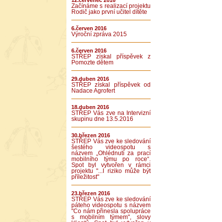
12.červenec 2016
Začínáme s realizací projektu
Rodič jako první učitel dítěte
6.červen 2016
Výroční zpráva 2015
6.červen 2016
STŘEP získal příspěvek z
Pomozte dětem
29.duben 2016
STŘEP získal příspěvek od
Nadace Agrofert
18.duben 2016
STŘEP Vás zve na Intervizní
skupinu dne 13.5.2016
30.březen 2016
STŘEP Vás zve ke sledování
šestého videospotu s
názvem „Ohlédnutí za prací
mobilního týmu po roce“.
Spot byl vytvořen v rámci
projektu "...I riziko může být
příležitost"
23.březen 2016
STŘEP Vás zve ke sledování
páteho videospotu s názvem
"Co nám přinesla spolupráce
s mobilním týmem", slovy