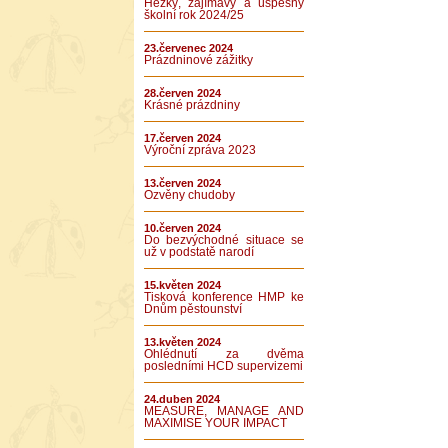
Hezký, zajímavý a úspěšný
školní rok 2024/25
23.červenec 2024
Prázdninové zážitky
28.červen 2024
Krásné prázdniny
17.červen 2024
Výroční zpráva 2023
13.červen 2024
Ozvěny chudoby
10.červen 2024
Do bezvýchodné situace se
už v podstatě narodí
15.květen 2024
Tisková konference HMP ke
Dnům pěstounství
13.květen 2024
Ohlédnutí za dvěma
posledními HCD supervizemi
24.duben 2024
MEASURE, MANAGE AND
MAXIMISE YOUR IMPACT