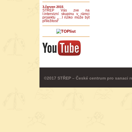
3.červen 2015
STŘEP Vás zve na
I.intervizní skupinu v rámci
projektu „…I riziko může být
příležitost“
©2017 STŘEP – České centrum pro sanaci r