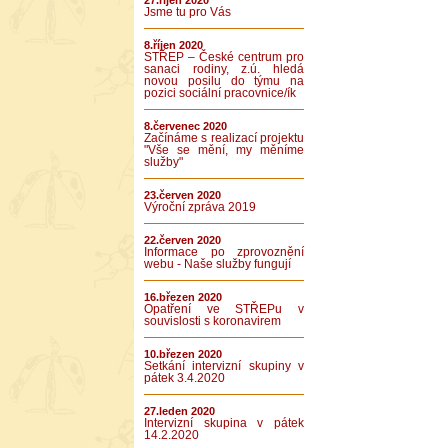
27.říjen 2020
Jsme tu pro Vás
8.říjen 2020
STŘEP – České centrum pro
sanaci rodiny, z.ú. hledá
novou posilu do týmu na
pozici sociální pracovnice/ík
8.červenec 2020
Začínáme s realizací projektu
"Vše se mění, my měníme
služby"
23.červen 2020
Výroční zpráva 2019
22.červen 2020
Informace po zprovoznění
webu - Naše služby fungují
16.březen 2020
Opatření ve STŘEPu v
souvislosti s koronavirem
10.březen 2020
Setkání intervizní skupiny v
pátek 3.4.2020
27.leden 2020
Intervizní skupina v pátek
14.2.2020