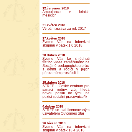
12.červenec 2018
Ambulance v letních
měsících
31.květen 2018
Výroční zpráva za rok 2017
17.květen 2018
Zveme Vás na intervizní
skupinu v pátek 1.6.2018
30.duben 2018
Zveme Vás ke shlédnutí
třetího videa zaměřeného na
Sociálně-pedagogickou práci
s dětmi a rodiči v jejich
přirozeném prostředí II.
25.duben 2018
STŘEP – České centrum pro
sanaci rodiny, z.ú. hledá
novou posilu do týmu na
pozici sociální pracovnice/ík
4.duben 2018
STŘEP se stal licencovaným
uživatelem Outcomes Star
26.březen 2018
Zveme Vás na intervizní
skupinu v pátek 13.4.2018