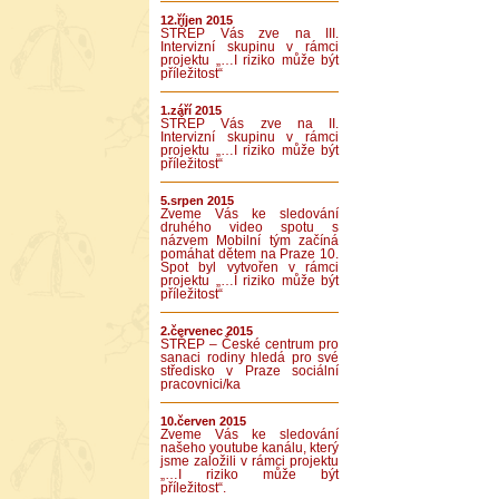
12.říjen 2015
STŘEP Vás zve na III.
Intervizní skupinu v rámci
projektu „…I riziko může být
příležitost“
1.září 2015
STŘEP Vás zve na II.
Intervizní skupinu v rámci
projektu „…I riziko může být
příležitost“
5.srpen 2015
Zveme Vás ke sledování
druhého video spotu s
názvem Mobilní tým začíná
pomáhat dětem na Praze 10.
Spot byl vytvořen v rámci
projektu „…I riziko může být
příležitost“
2.červenec 2015
STŘEP – České centrum pro
sanaci rodiny hledá pro své
středisko v Praze sociální
pracovnici/ka
10.červen 2015
Zveme Vás ke sledování
našeho youtube kanálu, který
jsme založili v rámci projektu
„…I riziko může být
příležitost“.