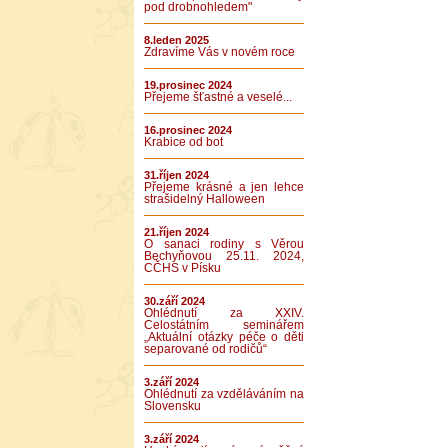
pod drobnohledem"
8.leden 2025
Zdravíme Vás v novém roce
19.prosinec 2024
Přejeme šťastné a veselé...
16.prosinec 2024
Krabice od bot
31.říjen 2024
Přejeme krásné a jen lehce
strašidelný Halloween
21.říjen 2024
O sanaci rodiny s Věrou
Bechyňovou 25.11. 2024,
CČHS v Písku
30.září 2024
Ohlédnutí za XXIV.
Celostátním seminářem
„Aktuální otázky péče o děti
separované od rodičů“
3.září 2024
Ohlédnutí za vzděláváním na
Slovensku
3.září 2024