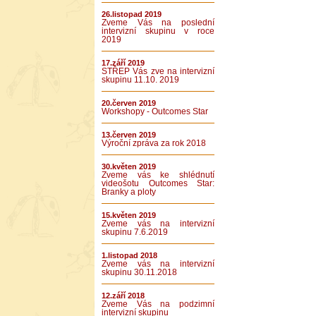
26.listopad 2019
Zveme Vás na poslední
intervizní skupinu v roce
2019
17.září 2019
STŘEP Vás zve na intervizní
skupinu 11.10. 2019
20.červen 2019
Workshopy - Outcomes Star
13.červen 2019
Výroční zpráva za rok 2018
30.květen 2019
Zveme vás ke shlédnutí
videošotu Outcomes Star:
Branky a ploty
15.květen 2019
Zveme vás na intervizní
skupinu 7.6.2019
1.listopad 2018
Zveme vás na intervizní
skupinu 30.11.2018
12.září 2018
Zveme Vás na podzimní
intervizní skupinu