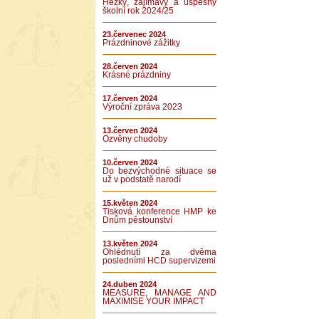
Hezký, zajímavý a úspěšný
školní rok 2024/25
23.červenec 2024
Prázdninové zážitky
28.červen 2024
Krásné prázdniny
17.červen 2024
Výroční zpráva 2023
13.červen 2024
Ozvěny chudoby
10.červen 2024
Do bezvýchodné situace se
už v podstatě narodí
15.květen 2024
Tisková konference HMP ke
Dnům pěstounství
13.květen 2024
Ohlédnutí za dvěma
posledními HCD supervizemi
24.duben 2024
MEASURE, MANAGE AND
MAXIMISE YOUR IMPACT