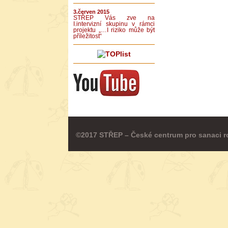
3.červen 2015
STŘEP Vás zve na
I.intervizní skupinu v rámci
projektu „…I riziko může být
příležitost“
©2017 STŘEP – České centrum pro sanaci r