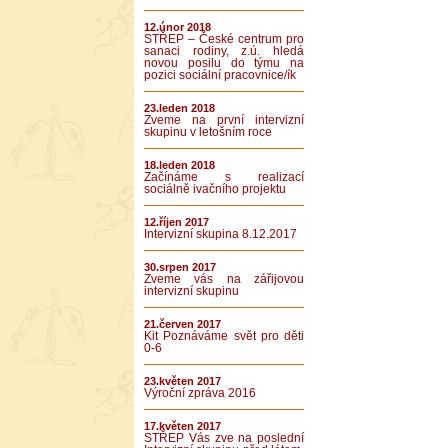
12.únor 2018
STŘEP – České centrum pro
sanaci rodiny, z.ú. hledá
novou posilu do týmu na
pozici sociální pracovnice/ík
23.leden 2018
Zveme na první intervizní
skupinu v letošním roce
18.leden 2018
Začínáme s realizací
sociálně ivačního projektu
12.říjen 2017
Intervizní skupina 8.12.2017
30.srpen 2017
Zveme vás na zářijovou
intervizní skupinu
21.červen 2017
Kit Poznáváme svět pro děti
0-6
23.květen 2017
Výroční zpráva 2016
17.květen 2017
STŘEP Vás zve na poslední