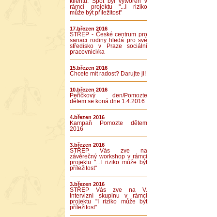
klientů. Spot byl vytvořen v
rámci projektu "...I riziko
může být příležitost"
17.březen 2016
STŘEP - České centrum pro
sanaci rodiny hledá pro své
středisko v Praze sociální
pracovnici/ka
15.březen 2016
Chcete mít radost? Darujte ji!
10.březen 2016
Peříčkový den/Pomozte
dětem se koná dne 1.4.2016
4.březen 2016
Kampaň Pomozte dětem
2016
3.březen 2016
STŘEP Vás zve na
závěrečný workshop v rámci
projektu "...I riziko může být
příležitost"
3.březen 2016
STŘEP Vás zve na V.
Intervizní skupinu v rámci
projektu "I riziko může být
příležitost"