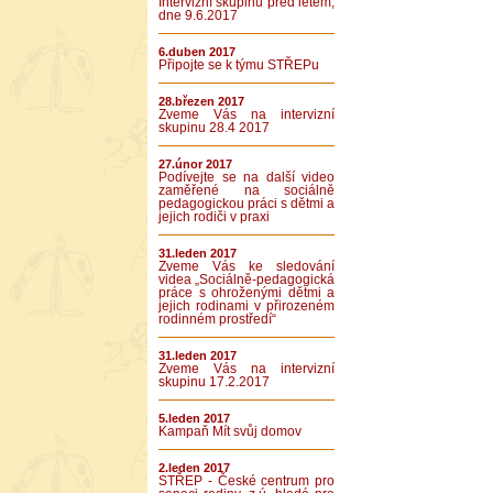
Intervizní skupinu před létem,
dne 9.6.2017
6.duben 2017
Připojte se k týmu STŘEPu
28.březen 2017
Zveme Vás na intervizní
skupinu 28.4 2017
27.únor 2017
Podívejte se na další video
zaměřené na sociálně
pedagogickou práci s dětmi a
jejich rodiči v praxi
31.leden 2017
Zveme Vás ke sledování
videa „Sociálně-pedagogická
práce s ohroženými dětmi a
jejich rodinami v přirozeném
rodinném prostředí“
31.leden 2017
Zveme Vás na intervizní
skupinu 17.2.2017
5.leden 2017
Kampaň Mít svůj domov
2.leden 2017
STŘEP - České centrum pro