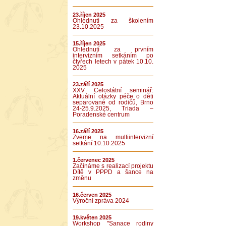
23.říjen 2025
Ohlédnutí za školením
23.10.2025
15.říjen 2025
Ohlédnutí za prvním
intervizním setkáním po
čtyřech letech v pátek 10.10.
2025
23.září 2025
XXV. Celostátní seminář:
Aktuální otázky péče o děti
separované od rodičů, Brno
24-25.9.2025, Triada –
Poradenské centrum
16.září 2025
Zveme na multiintervizní
setkání 10.10.2025
1.červenec 2025
Začínáme s realizací projektu
Dítě v PPPD a šance na
změnu
16.červen 2025
Výroční zpráva 2024
19.květen 2025
Workshop "Sanace rodiny