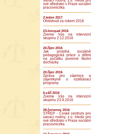
sanaci rodiny, z.ú. hledá pro
své středisko v Praze sociální
pracovnici/ka
2.leden 2017
Ohlédnutí za rokem 2016
23.listopad 2016
Zveme Vás na intervizní
skupinu 2.12.2016
20.říjen 2016
Jak probíhá sociálně
pedagogická práce s dětmi
na počátku povinné školní
docházky
20.říjen 2016
Zpráva pro zájemce a
zájemkyně o vzdělávací
programy
6.září 2016
Zveme Vás na intervizní
skupinu 23.9.2016
28.červenec 2016
STŘEP - České centrum pro
sanaci rodiny, z.ú. hledá pro
své středisko v Praze sociální
pracovnici/ka