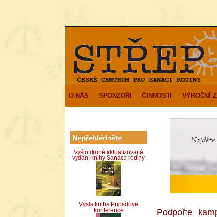
O NÁS
SPONZOŘI
ČINNOSTI
VÝROČNÍ 
Nepřehlédněte
Vyšlo druhé aktualizované
vydání knihy Sanace rodiny
Vyšla kniha Případové
Podpořte kam
konference