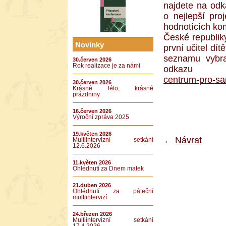
najdete na od
o nejlepší pro
hodnotících kom
České republiky
Novinky
první učitel dí
seznamu vybra
30.červen 2026
Rok realizace je za námi
odkaz
centrum-pro-s
30.červen 2026
Krásné léto, krásné
prázdniny
16.červen 2026
Výroční zpráva 2025
19.květen 2026
←
Návrat
Multiintervizní setkání
12.6.2026
11.květen 2026
Ohlédnutí za Dnem matek
21.duben 2026
Ohlédnutí za páteční
multiintervizí
24.březen 2026
Multiintervizní setkání