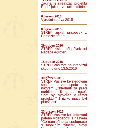
12.červenec 2016
Začínáme s realizací projektu
Rodič jako první učitel dítěte
6.červen 2016
Výroční zpráva 2015
6.červen 2016
STŘEP získal příspěvek z
Pomozte dětem
29.duben 2016
STŘEP získal příspěvek od
Nadace Agrofert
18.duben 2016
STŘEP Vás zve na Intervizní
skupinu dne 13.5.2016
30.březen 2016
STŘEP Vás zve ke sledování
šestého videospotu s
názvem „Ohlédnutí za prací
mobilního týmu po roce“.
Spot byl vytvořen v rámci
projektu "...I riziko může být
příležitost"
23.březen 2016
STŘEP Vás zve ke sledování
páteho videospotu s názvem
"Co nám přinesla spolupráce
s mobilním týmem", slovy