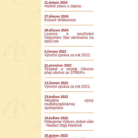
11.duben 2024
Hodně zdaru u zápisu
27.březen 2024
Krásné Velikonoce
26.březen 2024
Licence k používání
Outcomes Star obnovena na
další rok
5.červen 2023
Výroční zpráva za rok 2022
21.prosinec 2022
Šťastné a veselé Vánoce
přejí všichni ze STŘEPu
13.červen 2022
Výroční zpráva za rok 2021
23.květen 2022
Aktuálne výzvy
multidisciplinárnej
spolupráce
10.květen 2022
Děkujeme Výboru dobré vůle
- Nadaci Olgy Havlové
25.duben 2022