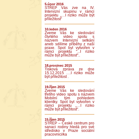
5.únor 2016
STŘEP Vás zve na IV.
Intervizní skupinu v rámci
projektu „…I riziko může být
příležitost“
10.leden 2016
Zveme Vás ke sledování
čtvrtého video spotu s
názvem Intervizní setkání
aneb sdílíme příběhy z naší
praxe. Spot byl vytvořen v
rámci projektu "...I riziko
může být příležitost"..
18.prosinec 2015
Tisková zpráva ze dne
15.12.2015 ….I riziko může
být příležitost .
19.říjen 2015
Zveme Vás ke sledování
třetího video spotu s názvem
Mobilní tým pohledem
klientky. Spot byl vytvořen v
rámci projektu „…I riziko
může být příležitost“.
15.říjen 2015
STŘEP – České centrum pro
sanaci rodiny hledá pro své
středisko v Praze sociální
pracovnici/ka