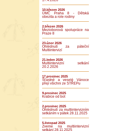
17.4.2026
10.březen 2026
ÚMČ Praha 8 - Dětská
obezita a role rodiny
2.březen 2026
Mezioborová spolupráce na
Praze 8
23.únor 2026
Ohlédnutí za páteční
Multiintervizí
21.leden 2026
Multiintervizní setkání
20.2.2026
17.prosinec 2025
Šťastné a veselé Vánoce
přejí všichni ze STŘEPu
9.prosinec 2025
Krabice od bot
2.prosinec 2025
Ohlédnutí za multiintervizním
setkáním v pátek 28.11.2025
5.listopad 2025
Zveme na multiintervizní
setkání 28.11.2025