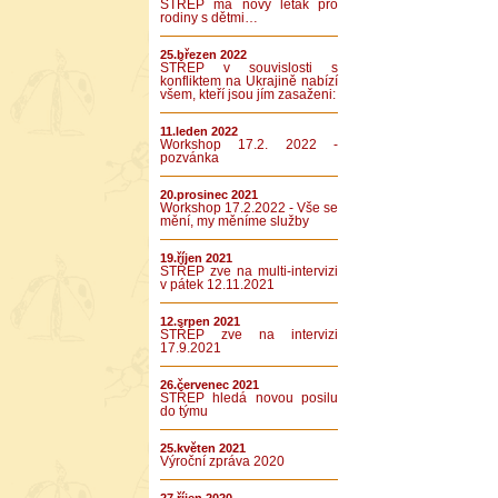
STŘEP má nový leták pro
rodiny s dětmi…
25.březen 2022
STŘEP v souvislosti s
konfliktem na Ukrajině nabízí
všem, kteří jsou jím zasaženi:
11.leden 2022
Workshop 17.2. 2022 -
pozvánka
20.prosinec 2021
Workshop 17.2.2022 - Vše se
mění, my měníme služby
19.říjen 2021
STŘEP zve na multi-intervizi
v pátek 12.11.2021
12.srpen 2021
STŘEP zve na intervizi
17.9.2021
26.červenec 2021
STŘEP hledá novou posilu
do týmu
25.květen 2021
Výroční zpráva 2020