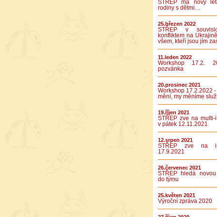
STŘEP má nový let
rodiny s dětmi…
25.březen 2022
STŘEP v souvislo
konfliktem na Ukrajině
všem, kteří jsou jím za
11.leden 2022
Workshop 17.2. 2
pozvánka
20.prosinec 2021
Workshop 17.2.2022 -
mění, my měníme služ
19.říjen 2021
STŘEP zve na multi-in
v pátek 12.11.2021
12.srpen 2021
STŘEP zve na int
17.9.2021
26.červenec 2021
STŘEP hledá novou 
do týmu
25.květen 2021
Výroční zpráva 2020