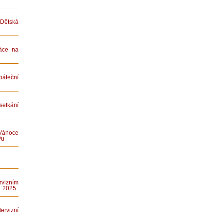
ětská
áce na
teční
etkání
Vánoce
Pu
rvizním
1.2025
rvizní