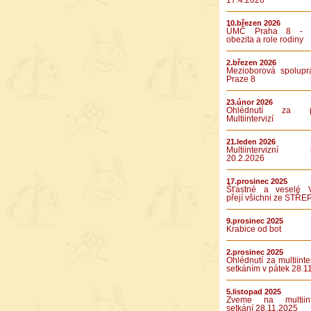
17.4.2026
10.březen 2026
ÚMČ Praha 8 - D
obezita a role rodiny
2.březen 2026
Mezioborová spolupr
Praze 8
23.únor 2026
Ohlédnutí za pá
Multiintervizí
21.leden 2026
Multiintervizní s
20.2.2026
17.prosinec 2025
Šťastné a veselé 
přejí všichni ze STŘE
9.prosinec 2025
Krabice od bot
2.prosinec 2025
Ohlédnutí za multiinte
setkáním v pátek 28.1
5.listopad 2025
Zveme na multiinte
setkání 28.11.2025