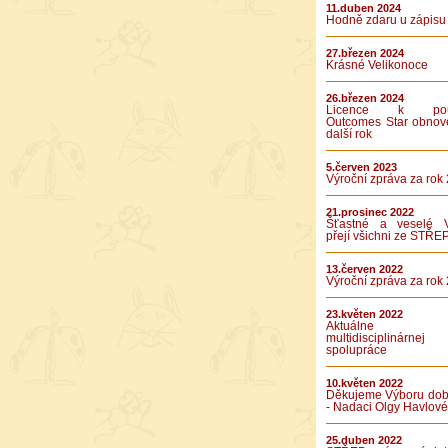
11.duben 2024
Hodně zdaru u zápisu
27.březen 2024
Krásné Velikonoce
26.březen 2024
Licence k použ
Outcomes Star obnov
další rok
5.červen 2023
Výroční zpráva za rok
21.prosinec 2022
Šťastné a veselé 
přejí všichni ze STŘE
13.červen 2022
Výroční zpráva za rok
23.květen 2022
Aktuálne v
multidisciplinárnej
spolupráce
10.květen 2022
Děkujeme Výboru dob
- Nadaci Olgy Havlové
25.duben 2022