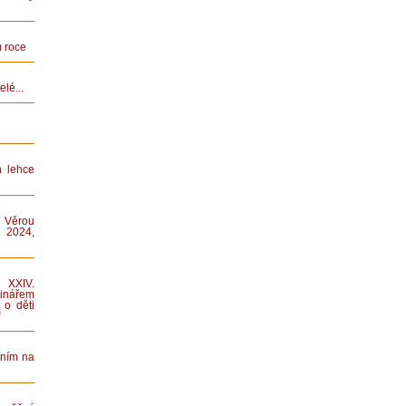
 roce
lé...
n lehce
 Věrou
 2024,
XXIV.
nářem
 o děti
“
áním na