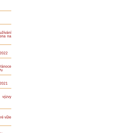
ívání
ena na
 2022
Vánoce
Pu
 2021
ýzvy
ré vůle