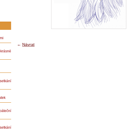
ámi
←
Návrat
rásné
etkání
atek
teční
etkání