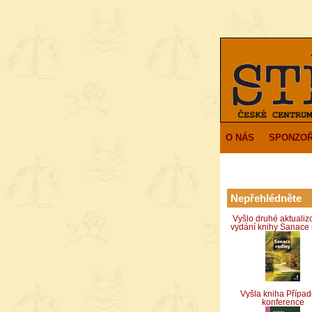
O NÁS
SPONZOŘ
Nepřehlédněte
Vyšlo druhé aktuali
vydání knihy Sanace 
Vyšla kniha Přípa
konference