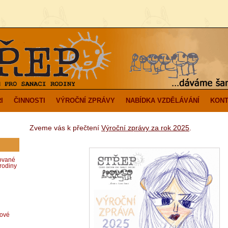
I
ČINNOSTI
VÝROČNÍ ZPRÁVY
NABÍDKA VZDĚLÁVÁNÍ
KONT
Zveme vás k přečtení
Výroční zprávy za rok 2025
.
zované
rodiny
dové