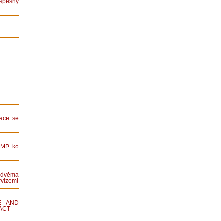
spěšný
ace se
HMP ke
dvěma
rvizemi
E AND
ACT