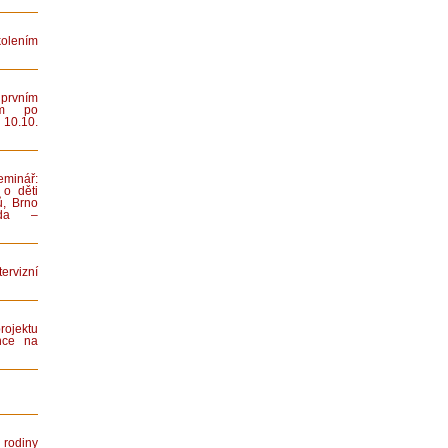
lením
rvním
ním po
 10.10.
minář:
 o děti
ů, Brno
iada –
rvizní
rojektu
nce na
rodiny