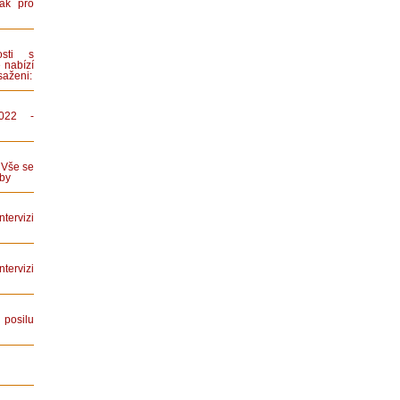
ák pro
sti s
 nabízí
saženi:
022 -
 Vše se
by
tervizi
ervizi
posilu