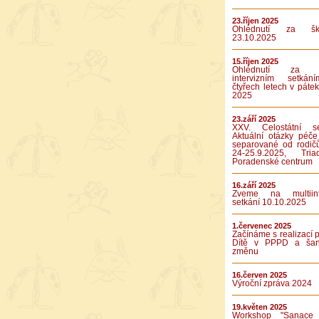
23.říjen 2025
Ohlédnutí za ško
23.10.2025
15.říjen 2025
Ohlédnutí za p
intervizním setká
čtyřech letech v pátek
2025
23.září 2025
XXV. Celostátní se
Aktuální otázky péče
separované od rodič
24-25.9.2025, Tr
Poradenské centrum
16.září 2025
Zveme na multiinte
setkání 10.10.2025
1.červenec 2025
Začínáme s realizací p
Dítě v PPPD a ša
změnu
16.červen 2025
Výroční zpráva 2024
19.květen 2025
Workshop "Sanace 