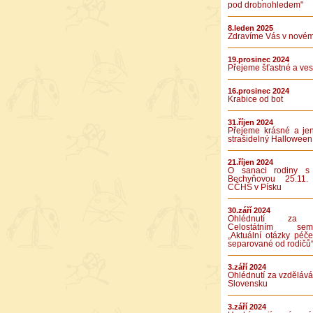
pod drobnohledem"
8.leden 2025
Zdravíme Vás v novém
19.prosinec 2024
Přejeme šťastné a vese
16.prosinec 2024
Krabice od bot
31.říjen 2024
Přejeme krásné a je
strašidelný Halloween
21.říjen 2024
O sanaci rodiny s
Bechyňovou 25.11.
CČHS v Písku
30.září 2024
Ohlédnutí za 
Celostátním semi
„Aktuální otázky péče
separované od rodičů
3.září 2024
Ohlédnutí za vzděláv
Slovensku
3.září 2024