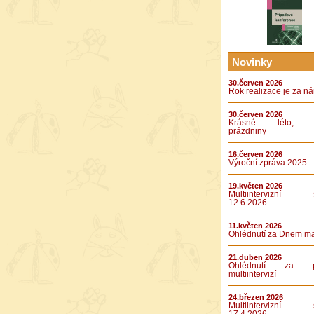
Novinky
30.červen 2026
Rok realizace je za n
30.červen 2026
Krásné léto, k
prázdniny
16.červen 2026
Výroční zpráva 2025
19.květen 2026
Multiintervizní s
12.6.2026
11.květen 2026
Ohlédnutí za Dnem m
21.duben 2026
Ohlédnutí za pá
multiintervizí
24.březen 2026
Multiintervizní s