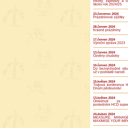
Hezký, zajímavý a ú
školní rok 2024/25
23.červenec 2024
Prázdninové zážitky
28.červen 2024
Krásné prázdniny
17.červen 2024
Výroční zpráva 2023
13.červen 2024
Ozvěny chudoby
10.červen 2024
Do bezvýchodné situ
už v podstatě narodí
15.květen 2024
Tisková konference 
Dnům pěstounství
13.květen 2024
Ohlédnutí za 
posledními HCD supe
24.duben 2024
MEASURE, MANAG
MAXIMISE YOUR IMP