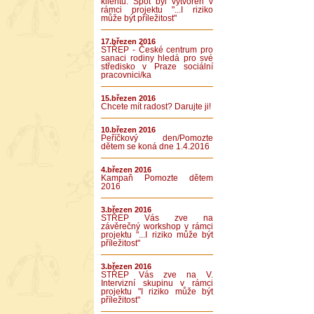
klientů. Spot byl vytvořen v
rámci projektu "...I riziko
může být příležitost"
17.březen 2016
STŘEP - České centrum pro
sanaci rodiny hledá pro své
středisko v Praze sociální
pracovnici/ka
15.březen 2016
Chcete mít radost? Darujte ji!
10.březen 2016
Peříčkový den/Pomozte
dětem se koná dne 1.4.2016
4.březen 2016
Kampaň Pomozte dětem
2016
3.březen 2016
STŘEP Vás zve na
závěrečný workshop v rámci
projektu "...I riziko může být
příležitost"
3.březen 2016
STŘEP Vás zve na V.
Intervizní skupinu v rámci
projektu "I riziko může být
příležitost"