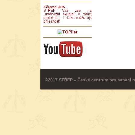
3.červen 2015
STŘEP Vás zve na
I.intervizní skupinu v rámci
projektu „…I riziko může být
příležitost“
©2017 STŘEP – České centrum pro sanaci r