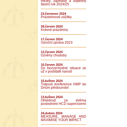
Hezký, zajímavý a úspěšný
školní rok 2024/25
23.červenec 2024
Prázdninové zážitky
28.červen 2024
Krásné prázdniny
17.červen 2024
Výroční zpráva 2023
13.červen 2024
Ozvěny chudoby
10.červen 2024
Do bezvýchodné situace se
už v podstatě narodí
15.květen 2024
Tisková konference HMP ke
Dnům pěstounství
13.květen 2024
Ohlédnutí za dvěma
posledními HCD supervizemi
24.duben 2024
MEASURE, MANAGE AND
MAXIMISE YOUR IMPACT