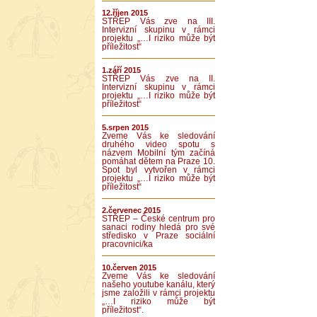
12.říjen 2015
STŘEP Vás zve na III.
Intervizní skupinu v rámci
projektu „…I riziko může být
příležitost“
1.září 2015
STŘEP Vás zve na II.
Intervizní skupinu v rámci
projektu „…I riziko může být
příležitost“
5.srpen 2015
Zveme Vás ke sledování
druhého video spotu s
názvem Mobilní tým začíná
pomáhat dětem na Praze 10.
Spot byl vytvořen v rámci
projektu „…I riziko může být
příležitost“
2.červenec 2015
STŘEP – České centrum pro
sanaci rodiny hledá pro své
středisko v Praze sociální
pracovnici/ka
10.červen 2015
Zveme Vás ke sledování
našeho youtube kanálu, který
jsme založili v rámci projektu
„…I riziko může být
příležitost“.