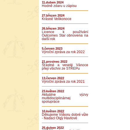
11.duben 2024
Hodně zdaru u zápisu
27.březen 2024
Krásné Velikonoce
26.březen 2024
Licence k používání
Outcomes Star obnovena na
další rok
5.červen 2023
Výroční zpráva za rok 2022
21.prosinec 2022
Šťastné a veselé Vánoce
přejí všichni ze STŘEPu
13.červen 2022
Výroční zpráva za rok 2021
23.květen 2022
Aktuálne výzvy
multidisciplinárnej
spolupráce
10.květen 2022
Děkujeme Výboru dobré vůle
- Nadaci Olgy Havlové
25.duben 2022