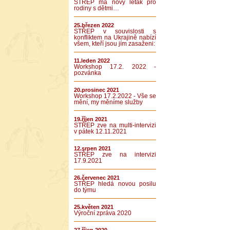
STŘEP má nový leták pro
rodiny s dětmi…
25.březen 2022
STŘEP v souvislosti s
konfliktem na Ukrajině nabízí
všem, kteří jsou jím zasaženi:
11.leden 2022
Workshop 17.2. 2022 -
pozvánka
20.prosinec 2021
Workshop 17.2.2022 - Vše se
mění, my měníme služby
19.říjen 2021
STŘEP zve na multi-intervizi
v pátek 12.11.2021
12.srpen 2021
STŘEP zve na intervizi
17.9.2021
26.červenec 2021
STŘEP hledá novou posilu
do týmu
25.květen 2021
Výroční zpráva 2020