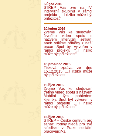
5.únor 2016
STŘEP Vás zve na IV.
Intervizní skupinu v rámci
projektu „…I riziko může být
příležitost“
10.leden 2016
Zveme Vás ke sledování
čtvrtého video spotu s
názvem Intervizní setkání
aneb sdílíme příběhy z naší
praxe. Spot byl vytvořen v
rámci projektu "...I riziko
může být příležitost"..
18.prosinec 2015
Tisková zpráva ze dne
15.12.2015 ….I riziko může
být příležitost .
19.říjen 2015
Zveme Vás ke sledování
třetího video spotu s názvem
Mobilní tým pohledem
klientky. Spot byl vytvořen v
rámci projektu „…I riziko
může být příležitost“.
15.říjen 2015
STŘEP – České centrum pro
sanaci rodiny hledá pro své
středisko v Praze sociální
pracovnici/ka