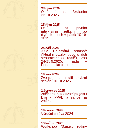
23.říjen 2025
Ohlédnutí za školením
23.10.2025
15.říjen 2025
Ohlédnutí za prvním
intervizním setkáním po
čtyřech letech v pátek 10.10.
2025
23.září 2025
XXV. Celostátní seminář:
Aktuální otázky péče o děti
separované od rodičů, Brno
24-25.9.2025, Triada –
Poradenské centrum
16.září 2025
Zveme na multiintervizní
setkání 10.10.2025
1.červenec 2025
Začínáme s realizací projektu
Dítě v PPPD a šance na
změnu
16.červen 2025
Výroční zpráva 2024
19.květen 2025
Workshop "Sanace rodiny