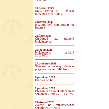
17.4.2026
10.březen 2026
ÚMČ Praha 8 - Dětská
obezita a role rodiny
2.březen 2026
Mezioborová spolupráce na
Praze 8
23.únor 2026
Ohlédnutí za páteční
Multiintervizí
21.leden 2026
Multiintervizní setkání
20.2.2026
17.prosinec 2025
Šťastné a veselé Vánoce
přejí všichni ze STŘEPu
9.prosinec 2025
Krabice od bot
2.prosinec 2025
Ohlédnutí za multiintervizním
setkáním v pátek 28.11.2025
5.listopad 2025
Zveme na multiintervizní
setkání 28.11.2025