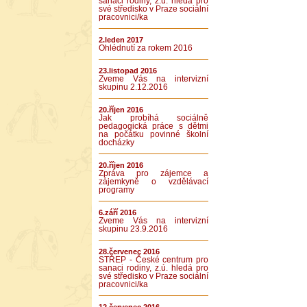
sanaci rodiny, z.ú. hledá pro
své středisko v Praze sociální
pracovnici/ka
2.leden 2017
Ohlédnutí za rokem 2016
23.listopad 2016
Zveme Vás na intervizní
skupinu 2.12.2016
20.říjen 2016
Jak probíhá sociálně
pedagogická práce s dětmi
na počátku povinné školní
docházky
20.říjen 2016
Zpráva pro zájemce a
zájemkyně o vzdělávací
programy
6.září 2016
Zveme Vás na intervizní
skupinu 23.9.2016
28.červenec 2016
STŘEP - České centrum pro
sanaci rodiny, z.ú. hledá pro
své středisko v Praze sociální
pracovnici/ka