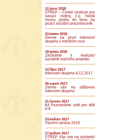
12.únor 2018
STŘEP – České centrum pro
sanaci rodiny, z.ú. hledá
novou posilu do týmu na
pozici sociální pracovnice/ík
23.leden 2018
Zveme na první intervizní
skupinu v letošním roce
18.leden 2018
Začínáme s realizací
sociálně ivačního projektu
12.říjen 2017
Intervizní skupina 8.12.2017
30.srpen 2017
Zveme vás na zářijovou
intervizní skupinu
21.červen 2017
Kit Poznáváme svět pro děti
0-6
23.květen 2017
Výroční zpráva 2016
17.květen 2017
STŘEP Vás zve na poslední