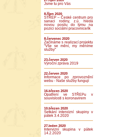
27.říjen 2020
Jsme tu pro Vás
8.říjen 2020
STŘEP – České centrum pro
sanaci rodiny, z.ú. hledá
novou posilu do týmu na
pozici sociální pracovnice/ík
8.červenec 2020
Začínáme s realizací projektu
"Vše se mění, my měníme
služby"
23.červen 2020
Výroční zpráva 2019
22.červen 2020
Informace po zprovoznění
webu - Naše služby fungují
16.březen 2020
Opatření ve STŘEPu v
souvislosti s koronavirem
10.březen 2020
Setkání intervizní skupiny v
pátek 3.4.2020
27.leden 2020
Intervizní skupina v pátek
14.2.2020