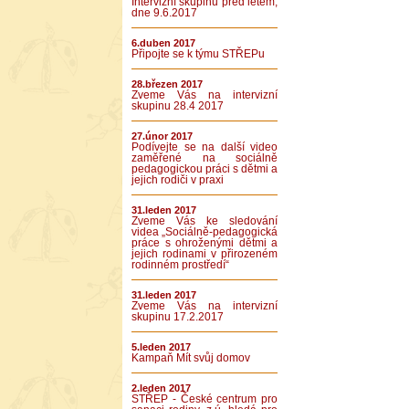
Intervizní skupinu před létem,
dne 9.6.2017
6.duben 2017
Připojte se k týmu STŘEPu
28.březen 2017
Zveme Vás na intervizní
skupinu 28.4 2017
27.únor 2017
Podívejte se na další video
zaměřené na sociálně
pedagogickou práci s dětmi a
jejich rodiči v praxi
31.leden 2017
Zveme Vás ke sledování
videa „Sociálně-pedagogická
práce s ohroženými dětmi a
jejich rodinami v přirozeném
rodinném prostředí“
31.leden 2017
Zveme Vás na intervizní
skupinu 17.2.2017
5.leden 2017
Kampaň Mít svůj domov
2.leden 2017
STŘEP - České centrum pro