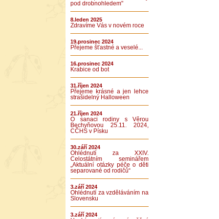
pod drobnohledem"
8.leden 2025
Zdravíme Vás v novém roce
19.prosinec 2024
Přejeme šťastné a veselé...
16.prosinec 2024
Krabice od bot
31.říjen 2024
Přejeme krásné a jen lehce
strašidelný Halloween
21.říjen 2024
O sanaci rodiny s Věrou
Bechyňovou 25.11. 2024,
CČHS v Písku
30.září 2024
Ohlédnutí za XXIV.
Celostátním seminářem
„Aktuální otázky péče o děti
separované od rodičů“
3.září 2024
Ohlédnutí za vzděláváním na
Slovensku
3.září 2024