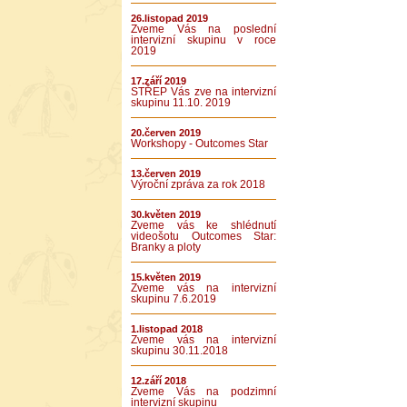
26.listopad 2019
Zveme Vás na poslední
intervizní skupinu v roce
2019
17.září 2019
STŘEP Vás zve na intervizní
skupinu 11.10. 2019
20.červen 2019
Workshopy - Outcomes Star
13.červen 2019
Výroční zpráva za rok 2018
30.květen 2019
Zveme vás ke shlédnutí
videošotu Outcomes Star:
Branky a ploty
15.květen 2019
Zveme vás na intervizní
skupinu 7.6.2019
1.listopad 2018
Zveme vás na intervizní
skupinu 30.11.2018
12.září 2018
Zveme Vás na podzimní
intervizní skupinu