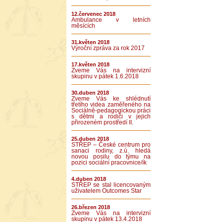
12.červenec 2018
Ambulance v letních
měsících
31.květen 2018
Výroční zpráva za rok 2017
17.květen 2018
Zveme Vás na intervizní
skupinu v pátek 1.6.2018
30.duben 2018
Zveme Vás ke shlédnutí
třetího videa zaměřeného na
Sociálně-pedagogickou práci
s dětmi a rodiči v jejich
přirozeném prostředí II.
25.duben 2018
STŘEP – České centrum pro
sanaci rodiny, z.ú. hledá
novou posilu do týmu na
pozici sociální pracovnice/ík
4.duben 2018
STŘEP se stal licencovaným
uživatelem Outcomes Star
26.březen 2018
Zveme Vás na intervizní
skupinu v pátek 13.4.2018