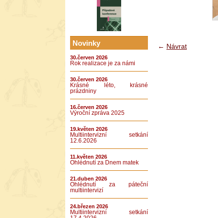
Novinky
←
Návrat
30.červen 2026
Rok realizace je za námi
30.červen 2026
Krásné léto, krásné
prázdniny
16.červen 2026
Výroční zpráva 2025
19.květen 2026
Multiintervizní setkání
12.6.2026
11.květen 2026
Ohlédnutí za Dnem matek
21.duben 2026
Ohlédnutí za páteční
multiintervizí
24.březen 2026
Multiintervizní setkání