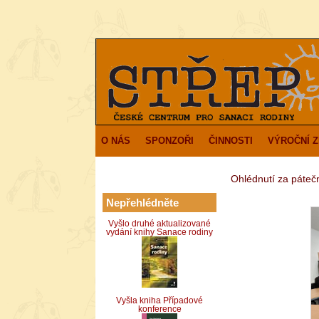
O NÁS
SPONZOŘI
ČINNOSTI
VÝROČNÍ 
Ohlédnutí za páteční
Nepřehlédněte
Vyšlo druhé aktualizované
vydání knihy Sanace rodiny
Vyšla kniha Případové
konference