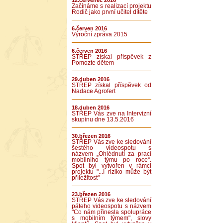
12.červenec 2016
Začínáme s realizací projektu
Rodič jako první učitel dítěte
6.červen 2016
Výroční zpráva 2015
6.červen 2016
STŘEP získal příspěvek z
Pomozte dětem
29.duben 2016
STŘEP získal příspěvek od
Nadace Agrofert
18.duben 2016
STŘEP Vás zve na Intervizní
skupinu dne 13.5.2016
30.březen 2016
STŘEP Vás zve ke sledování
šestého videospotu s
názvem „Ohlédnutí za prací
mobilního týmu po roce“.
Spot byl vytvořen v rámci
projektu "...I riziko může být
příležitost"
23.březen 2016
STŘEP Vás zve ke sledování
páteho videospotu s názvem
"Co nám přinesla spolupráce
s mobilním týmem", slovy