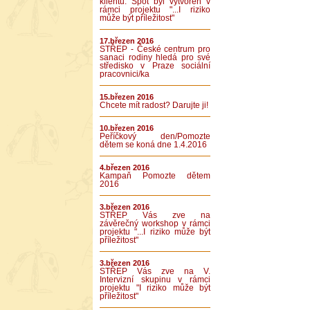
klientů. Spot byl vytvořen v
rámci projektu "...I riziko
může být příležitost"
17.březen 2016
STŘEP - České centrum pro
sanaci rodiny hledá pro své
středisko v Praze sociální
pracovnici/ka
15.březen 2016
Chcete mít radost? Darujte ji!
10.březen 2016
Peříčkový den/Pomozte
dětem se koná dne 1.4.2016
4.březen 2016
Kampaň Pomozte dětem
2016
3.březen 2016
STŘEP Vás zve na
závěrečný workshop v rámci
projektu "...I riziko může být
příležitost"
3.březen 2016
STŘEP Vás zve na V.
Intervizní skupinu v rámci
projektu "I riziko může být
příležitost"