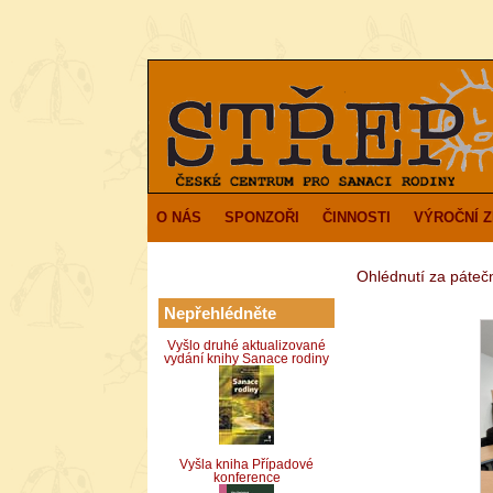
O NÁS
SPONZOŘI
ČINNOSTI
VÝROČNÍ 
Ohlédnutí za páteční
Nepřehlédněte
Vyšlo druhé aktualizované
vydání knihy Sanace rodiny
Vyšla kniha Případové
konference