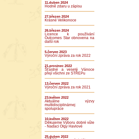
11.duben 2024
Hodně zdaru u zápisu
27.březen 2024
Krásné Velikonoce
26.březen 2024
Licence k používání
Outcomes Star obnovena na
další rok
5.červen 2023
Výroční zpráva za rok 2022
21.prosinec 2022
Šťastné a veselé Vánoce
přejí všichni ze STŘEPu
13.červen 2022
Výroční zpráva za rok 2021
23.květen 2022
Aktuálne výzvy
multidisciplinárnej
spolupráce
10.květen 2022
Děkujeme Výboru dobré vůle
- Nadaci Olgy Havlové
25.duben 2022