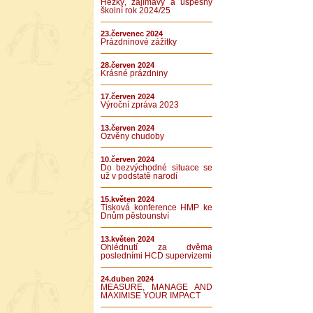
Hezký, zajímavý a úspěšný
školní rok 2024/25
23.červenec 2024
Prázdninové zážitky
28.červen 2024
Krásné prázdniny
17.červen 2024
Výroční zpráva 2023
13.červen 2024
Ozvěny chudoby
10.červen 2024
Do bezvýchodné situace se
už v podstatě narodí
15.květen 2024
Tisková konference HMP ke
Dnům pěstounství
13.květen 2024
Ohlédnutí za dvěma
posledními HCD supervizemi
24.duben 2024
MEASURE, MANAGE AND
MAXIMISE YOUR IMPACT