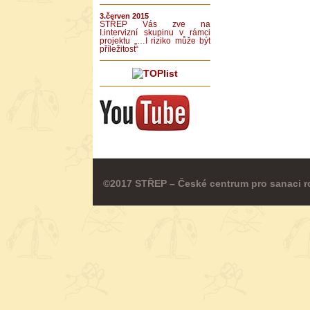
3.červen 2015
STŘEP Vás zve na
I.intervizní skupinu v rámci
projektu „…I riziko může být
příležitost“
©2017 STŘEP – České centrum pro sanaci r