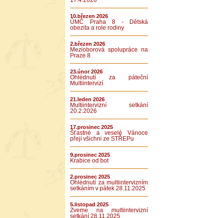
17.4.2026
10.březen 2026
ÚMČ Praha 8 - Dětská
obezita a role rodiny
2.březen 2026
Mezioborová spolupráce na
Praze 8
23.únor 2026
Ohlédnutí za páteční
Multiintervizí
21.leden 2026
Multiintervizní setkání
20.2.2026
17.prosinec 2025
Šťastné a veselé Vánoce
přejí všichni ze STŘEPu
9.prosinec 2025
Krabice od bot
2.prosinec 2025
Ohlédnutí za multiintervizním
setkáním v pátek 28.11.2025
5.listopad 2025
Zveme na multiintervizní
setkání 28.11.2025