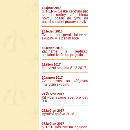
12.únor 2018
STŘEP – České centrum pro
sanaci rodiny, z.ú. hledá
novou posilu do týmu na
pozici sociální pracovnice/ík
23.leden 2018
Zveme na první intervizní
skupinu v letošním roce
18.leden 2018
Začínáme s realizací
sociálně ivačního projektu
12.říjen 2017
Intervizní skupina 8.12.2017
30.srpen 2017
Zveme vás na zářijovou
intervizní skupinu
21.červen 2017
Kit Poznáváme svět pro děti
0-6
23.květen 2017
Výroční zpráva 2016
17.květen 2017
STŘEP Vás zve na poslední