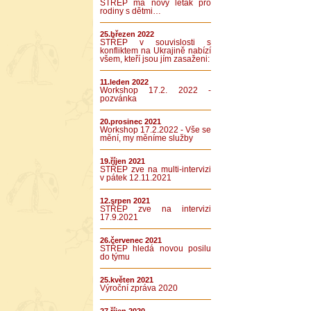
STŘEP má nový leták pro
rodiny s dětmi…
25.březen 2022
STŘEP v souvislosti s
konfliktem na Ukrajině nabízí
všem, kteří jsou jím zasaženi:
11.leden 2022
Workshop 17.2. 2022 -
pozvánka
20.prosinec 2021
Workshop 17.2.2022 - Vše se
mění, my měníme služby
19.říjen 2021
STŘEP zve na multi-intervizi
v pátek 12.11.2021
12.srpen 2021
STŘEP zve na intervizi
17.9.2021
26.červenec 2021
STŘEP hledá novou posilu
do týmu
25.květen 2021
Výroční zpráva 2020