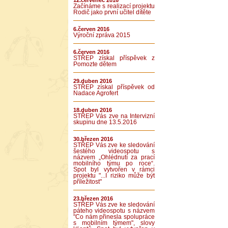
12.červenec 2016
Začínáme s realizací projektu
Rodič jako první učitel dítěte
6.červen 2016
Výroční zpráva 2015
6.červen 2016
STŘEP získal příspěvek z
Pomozte dětem
29.duben 2016
STŘEP získal příspěvek od
Nadace Agrofert
18.duben 2016
STŘEP Vás zve na Intervizní
skupinu dne 13.5.2016
30.březen 2016
STŘEP Vás zve ke sledování
šestého videospotu s
názvem „Ohlédnutí za prací
mobilního týmu po roce“.
Spot byl vytvořen v rámci
projektu "...I riziko může být
příležitost"
23.březen 2016
STŘEP Vás zve ke sledování
páteho videospotu s názvem
"Co nám přinesla spolupráce
s mobilním týmem", slovy