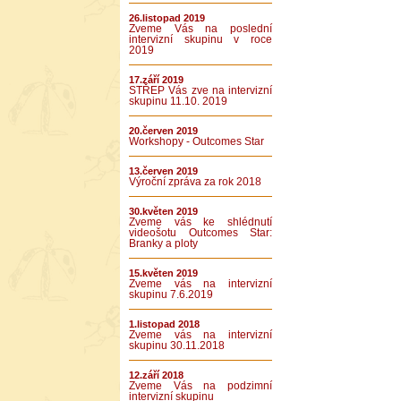
26.listopad 2019
Zveme Vás na poslední
intervizní skupinu v roce
2019
17.září 2019
STŘEP Vás zve na intervizní
skupinu 11.10. 2019
20.červen 2019
Workshopy - Outcomes Star
13.červen 2019
Výroční zpráva za rok 2018
30.květen 2019
Zveme vás ke shlédnutí
videošotu Outcomes Star:
Branky a ploty
15.květen 2019
Zveme vás na intervizní
skupinu 7.6.2019
1.listopad 2018
Zveme vás na intervizní
skupinu 30.11.2018
12.září 2018
Zveme Vás na podzimní
intervizní skupinu