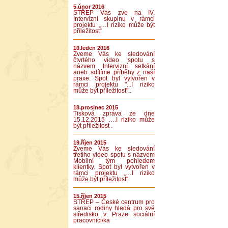
5.únor 2016
STŘEP Vás zve na IV.
Intervizní skupinu v rámci
projektu „…I riziko může být
příležitost“
10.leden 2016
Zveme Vás ke sledování
čtvrtého video spotu s
názvem Intervizní setkání
aneb sdílíme příběhy z naší
praxe. Spot byl vytvořen v
rámci projektu "...I riziko
může být příležitost"..
18.prosinec 2015
Tisková zpráva ze dne
15.12.2015 ….I riziko může
být příležitost .
19.říjen 2015
Zveme Vás ke sledování
třetího video spotu s názvem
Mobilní tým pohledem
klientky. Spot byl vytvořen v
rámci projektu „…I riziko
může být příležitost“.
15.říjen 2015
STŘEP – České centrum pro
sanaci rodiny hledá pro své
středisko v Praze sociální
pracovnici/ka