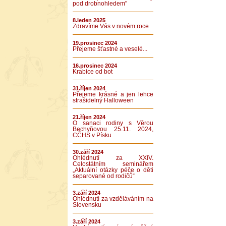
pod drobnohledem"
8.leden 2025
Zdravíme Vás v novém roce
19.prosinec 2024
Přejeme šťastné a veselé...
16.prosinec 2024
Krabice od bot
31.říjen 2024
Přejeme krásné a jen lehce
strašidelný Halloween
21.říjen 2024
O sanaci rodiny s Věrou
Bechyňovou 25.11. 2024,
CČHS v Písku
30.září 2024
Ohlédnutí za XXIV.
Celostátním seminářem
„Aktuální otázky péče o děti
separované od rodičů“
3.září 2024
Ohlédnutí za vzděláváním na
Slovensku
3.září 2024