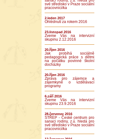
sanaci rodiny, z.ú. hledá pro
své středisko v Praze sociální
pracovnici/ka
2.leden 2017
Ohlédnutí za rokem 2016
23.listopad 2016
Zveme Vás na intervizní
skupinu 2.12.2016
20.říjen 2016
Jak probíhá sociálně
pedagogická práce s dětmi
na počátku povinné školní
docházky
20.říjen 2016
Zpráva pro zájemce a
zájemkyně o vzdělávací
programy
6.září 2016
Zveme Vás na intervizní
skupinu 23.9.2016
28.červenec 2016
STŘEP - České centrum pro
sanaci rodiny, z.ú. hledá pro
své středisko v Praze sociální
pracovnici/ka