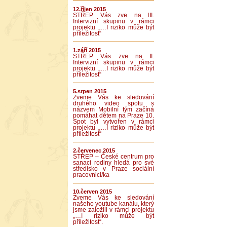
12.říjen 2015
STŘEP Vás zve na III.
Intervizní skupinu v rámci
projektu „…I riziko může být
příležitost“
1.září 2015
STŘEP Vás zve na II.
Intervizní skupinu v rámci
projektu „…I riziko může být
příležitost“
5.srpen 2015
Zveme Vás ke sledování
druhého video spotu s
názvem Mobilní tým začíná
pomáhat dětem na Praze 10.
Spot byl vytvořen v rámci
projektu „…I riziko může být
příležitost“
2.červenec 2015
STŘEP – České centrum pro
sanaci rodiny hledá pro své
středisko v Praze sociální
pracovnici/ka
10.červen 2015
Zveme Vás ke sledování
našeho youtube kanálu, který
jsme založili v rámci projektu
„…I riziko může být
příležitost“.