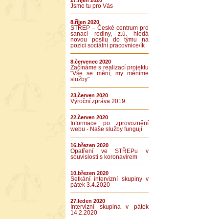
27.říjen 2020
Jsme tu pro Vás
8.říjen 2020
STŘEP – České centrum pro
sanaci rodiny, z.ú. hledá
novou posilu do týmu na
pozici sociální pracovnice/ík
8.červenec 2020
Začínáme s realizací projektu
"Vše se mění, my měníme
služby"
23.červen 2020
Výroční zpráva 2019
22.červen 2020
Informace po zprovoznění
webu - Naše služby fungují
16.březen 2020
Opatření ve STŘEPu v
souvislosti s koronavirem
10.březen 2020
Setkání intervizní skupiny v
pátek 3.4.2020
27.leden 2020
Intervizní skupina v pátek
14.2.2020