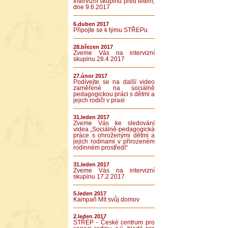
Intervizní skupinu před létem,
dne 9.6.2017
6.duben 2017
Připojte se k týmu STŘEPu
28.březen 2017
Zveme Vás na intervizní
skupinu 28.4 2017
27.únor 2017
Podívejte se na další video
zaměřené na sociálně
pedagogickou práci s dětmi a
jejich rodiči v praxi
31.leden 2017
Zveme Vás ke sledování
videa „Sociálně-pedagogická
práce s ohroženými dětmi a
jejich rodinami v přirozeném
rodinném prostředí“
31.leden 2017
Zveme Vás na intervizní
skupinu 17.2.2017
5.leden 2017
Kampaň Mít svůj domov
2.leden 2017
STŘEP - České centrum pro