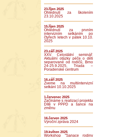
23.říjen 2025
Ohlédnutí za školením
23.10.2025
15.říjen 2025
Ohlédnutí za prvním
intervizním setkáním po
čtyřech letech v pátek 10.10.
2025
23.září 2025
XXV. Celostátní seminář:
Aktuální otázky péče o děti
separované od rodičů, Brno
24-25.9.2025, Triada –
Poradenské centrum
16.září 2025
Zveme na multiintervizní
setkání 10.10.2025
1.červenec 2025
Začínáme s realizací projektu
Dítě v PPPD a šance na
změnu
16.červen 2025
Výroční zpráva 2024
19.květen 2025
Workshop "Sanace rodiny