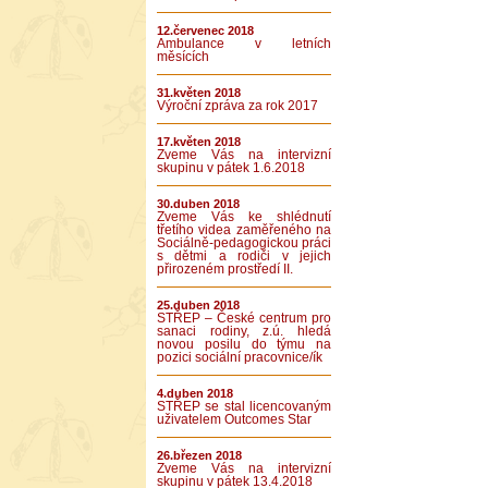
12.červenec 2018
Ambulance v letních
měsících
31.květen 2018
Výroční zpráva za rok 2017
17.květen 2018
Zveme Vás na intervizní
skupinu v pátek 1.6.2018
30.duben 2018
Zveme Vás ke shlédnutí
třetího videa zaměřeného na
Sociálně-pedagogickou práci
s dětmi a rodiči v jejich
přirozeném prostředí II.
25.duben 2018
STŘEP – České centrum pro
sanaci rodiny, z.ú. hledá
novou posilu do týmu na
pozici sociální pracovnice/ík
4.duben 2018
STŘEP se stal licencovaným
uživatelem Outcomes Star
26.březen 2018
Zveme Vás na intervizní
skupinu v pátek 13.4.2018