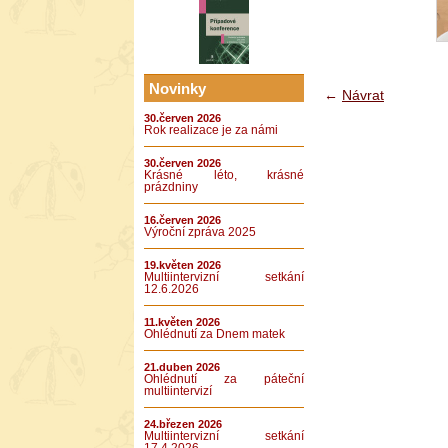
Novinky
←
Návrat
30.červen 2026
Rok realizace je za námi
30.červen 2026
Krásné léto, krásné
prázdniny
16.červen 2026
Výroční zpráva 2025
19.květen 2026
Multiintervizní setkání
12.6.2026
11.květen 2026
Ohlédnutí za Dnem matek
21.duben 2026
Ohlédnutí za páteční
multiintervizí
24.březen 2026
Multiintervizní setkání