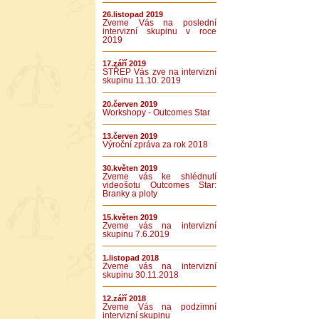
26.listopad 2019
Zveme Vás na poslední
intervizní skupinu v roce
2019
17.září 2019
STŘEP Vás zve na intervizní
skupinu 11.10. 2019
20.červen 2019
Workshopy - Outcomes Star
13.červen 2019
Výroční zpráva za rok 2018
30.květen 2019
Zveme vás ke shlédnutí
videošotu Outcomes Star:
Branky a ploty
15.květen 2019
Zveme vás na intervizní
skupinu 7.6.2019
1.listopad 2018
Zveme vás na intervizní
skupinu 30.11.2018
12.září 2018
Zveme Vás na podzimní
intervizní skupinu