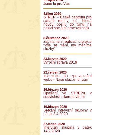
27.říjen 2020
Jsme tu pro Vás
8.říjen 2020
STŘEP – České centrum pro
sanaci rodiny, z.ú. hledá
novou posilu do týmu na
pozici sociální pracovnice/ík
8.červenec 2020
Začínáme s realizací projektu
"Vše se mění, my měníme
služby"
23.červen 2020
Výroční zpráva 2019
22.červen 2020
Informace po zprovoznění
webu - Naše služby fungují
16.březen 2020
Opatření ve STŘEPu v
souvislosti s koronavirem
10.březen 2020
Setkání intervizní skupiny v
pátek 3.4.2020
27.leden 2020
Intervizní skupina v pátek
14.2.2020