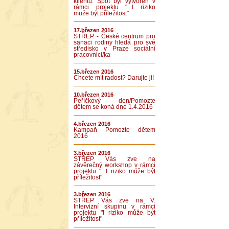
klientů. Spot byl vytvořen v
rámci projektu "...I riziko
může být příležitost"
17.březen 2016
STŘEP - České centrum pro
sanaci rodiny hledá pro své
středisko v Praze sociální
pracovnici/ka
15.březen 2016
Chcete mít radost? Darujte ji!
10.březen 2016
Peříčkový den/Pomozte
dětem se koná dne 1.4.2016
4.březen 2016
Kampaň Pomozte dětem
2016
3.březen 2016
STŘEP Vás zve na
závěrečný workshop v rámci
projektu "...I riziko může být
příležitost"
3.březen 2016
STŘEP Vás zve na V.
Intervizní skupinu v rámci
projektu "I riziko může být
příležitost"