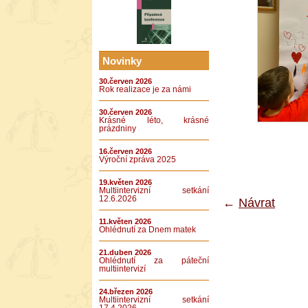
Novinky
30.červen 2026
Rok realizace je za námi
30.červen 2026
Krásné léto, krásné
prázdniny
16.červen 2026
Výroční zpráva 2025
19.květen 2026
Multiintervizní setkání
12.6.2026
←
Návrat
11.květen 2026
Ohlédnutí za Dnem matek
21.duben 2026
Ohlédnutí za páteční
multiintervizí
24.březen 2026
Multiintervizní setkání