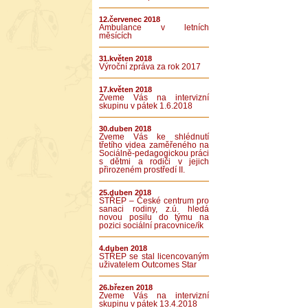
12.červenec 2018
Ambulance v letních
měsících
31.květen 2018
Výroční zpráva za rok 2017
17.květen 2018
Zveme Vás na intervizní
skupinu v pátek 1.6.2018
30.duben 2018
Zveme Vás ke shlédnutí
třetího videa zaměřeného na
Sociálně-pedagogickou práci
s dětmi a rodiči v jejich
přirozeném prostředí II.
25.duben 2018
STŘEP – České centrum pro
sanaci rodiny, z.ú. hledá
novou posilu do týmu na
pozici sociální pracovnice/ík
4.duben 2018
STŘEP se stal licencovaným
uživatelem Outcomes Star
26.březen 2018
Zveme Vás na intervizní
skupinu v pátek 13.4.2018