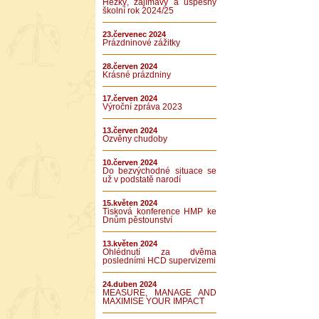
Hezký, zajímavý a úspěšný
školní rok 2024/25
23.červenec 2024
Prázdninové zážitky
28.červen 2024
Krásné prázdniny
17.červen 2024
Výroční zpráva 2023
13.červen 2024
Ozvěny chudoby
10.červen 2024
Do bezvýchodné situace se
už v podstatě narodí
15.květen 2024
Tisková konference HMP ke
Dnům pěstounství
13.květen 2024
Ohlédnutí za dvěma
posledními HCD supervizemi
24.duben 2024
MEASURE, MANAGE AND
MAXIMISE YOUR IMPACT