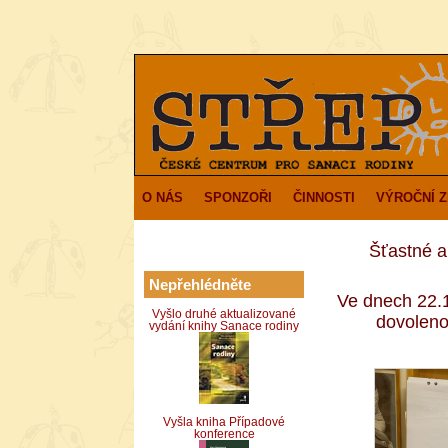
O NÁS
SPONZOŘI
ČINNOSTI
VÝROČNÍ 
Šťastné a
Nepřehlédněte
Ve dnech 22.
Vyšlo druhé aktualizované
dovoleno
vydání knihy Sanace rodiny
Vyšla kniha Případové
konference