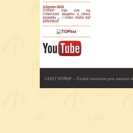
3.červen 2015
STŘEP Vás zve na
I.intervizní skupinu v rámci
projektu „…I riziko může být
příležitost“
©2017 STŘEP – České centrum pro sanaci r