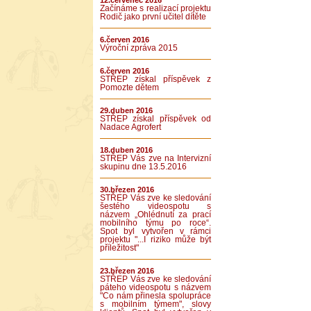
12.červenec 2016
Začínáme s realizací projektu
Rodič jako první učitel dítěte
6.červen 2016
Výroční zpráva 2015
6.červen 2016
STŘEP získal příspěvek z
Pomozte dětem
29.duben 2016
STŘEP získal příspěvek od
Nadace Agrofert
18.duben 2016
STŘEP Vás zve na Intervizní
skupinu dne 13.5.2016
30.březen 2016
STŘEP Vás zve ke sledování
šestého videospotu s
názvem „Ohlédnutí za prací
mobilního týmu po roce“.
Spot byl vytvořen v rámci
projektu "...I riziko může být
příležitost"
23.březen 2016
STŘEP Vás zve ke sledování
páteho videospotu s názvem
"Co nám přinesla spolupráce
s mobilním týmem", slovy