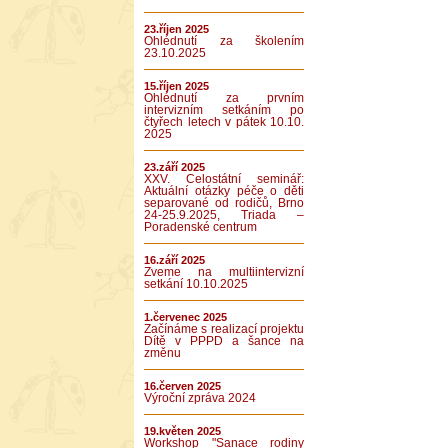
23.říjen 2025
Ohlédnutí za školením
23.10.2025
15.říjen 2025
Ohlédnutí za prvním
intervizním setkáním po
čtyřech letech v pátek 10.10.
2025
23.září 2025
XXV. Celostátní seminář:
Aktuální otázky péče o děti
separované od rodičů, Brno
24-25.9.2025, Triada –
Poradenské centrum
16.září 2025
Zveme na multiintervizní
setkání 10.10.2025
1.červenec 2025
Začínáme s realizací projektu
Dítě v PPPD a šance na
změnu
16.červen 2025
Výroční zpráva 2024
19.květen 2025
Workshop "Sanace rodiny