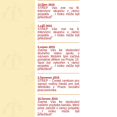
12.říjen 2015
STŘEP Vás zve na III.
Intervizní skupinu v rámci
projektu „…I riziko může být
příležitost“
1.září 2015
STŘEP Vás zve na II.
Intervizní skupinu v rámci
projektu „…I riziko může být
příležitost“
5.srpen 2015
Zveme Vás ke sledování
druhého video spotu s
názvem Mobilní tým začíná
pomáhat dětem na Praze 10.
Spot byl vytvořen v rámci
projektu „…I riziko může být
příležitost“
2.červenec 2015
STŘEP – České centrum pro
sanaci rodiny hledá pro své
středisko v Praze sociální
pracovnici/ka
10.červen 2015
Zveme Vás ke sledování
našeho youtube kanálu, který
jsme založili v rámci projektu
„…I riziko může být
příležitost“.