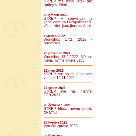
STŘEP má nový leták pro
rodiny s dětmi…
25.březen 2022
STŘEP v souvislosti s
konfliktem na Ukrajině nabízí
všem, kteří jsou jím zasaženi:
11.leden 2022
Workshop 17.2. 2022 -
pozvánka
20.prosinec 2021
Workshop 17.2.2022 - Vše se
mění, my měníme služby
19.říjen 2021
STŘEP zve na multi-intervizi
v pátek 12.11.2021
12.srpen 2021
STŘEP zve na intervizi
17.9.2021
26.červenec 2021
STŘEP hledá novou posilu
do týmu
25.květen 2021
Výroční zpráva 2020