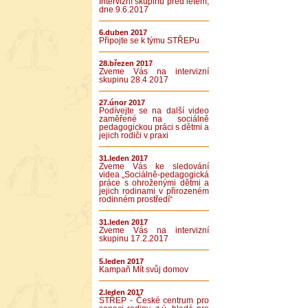
Intervizní skupinu před létem,
dne 9.6.2017
6.duben 2017
Připojte se k týmu STŘEPu
28.březen 2017
Zveme Vás na intervizní
skupinu 28.4 2017
27.únor 2017
Podívejte se na další video
zaměřené na sociálně
pedagogickou práci s dětmi a
jejich rodiči v praxi
31.leden 2017
Zveme Vás ke sledování
videa „Sociálně-pedagogická
práce s ohroženými dětmi a
jejich rodinami v přirozeném
rodinném prostředí“
31.leden 2017
Zveme Vás na intervizní
skupinu 17.2.2017
5.leden 2017
Kampaň Mít svůj domov
2.leden 2017
STŘEP - České centrum pro