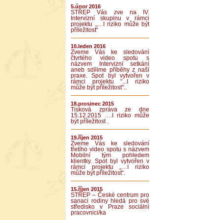
5.únor 2016
STŘEP Vás zve na IV.
Intervizní skupinu v rámci
projektu „…I riziko může být
příležitost“
10.leden 2016
Zveme Vás ke sledování
čtvrtého video spotu s
názvem Intervizní setkání
aneb sdílíme příběhy z naší
praxe. Spot byl vytvořen v
rámci projektu "...I riziko
může být příležitost"..
18.prosinec 2015
Tisková zpráva ze dne
15.12.2015 ….I riziko může
být příležitost .
19.říjen 2015
Zveme Vás ke sledování
třetího video spotu s názvem
Mobilní tým pohledem
klientky. Spot byl vytvořen v
rámci projektu „…I riziko
může být příležitost“.
15.říjen 2015
STŘEP – České centrum pro
sanaci rodiny hledá pro své
středisko v Praze sociální
pracovnici/ka