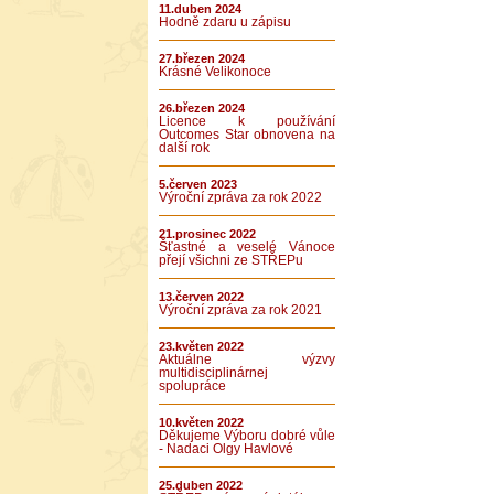
11.duben 2024
Hodně zdaru u zápisu
27.březen 2024
Krásné Velikonoce
26.březen 2024
Licence k používání
Outcomes Star obnovena na
další rok
5.červen 2023
Výroční zpráva za rok 2022
21.prosinec 2022
Šťastné a veselé Vánoce
přejí všichni ze STŘEPu
13.červen 2022
Výroční zpráva za rok 2021
23.květen 2022
Aktuálne výzvy
multidisciplinárnej
spolupráce
10.květen 2022
Děkujeme Výboru dobré vůle
- Nadaci Olgy Havlové
25.duben 2022