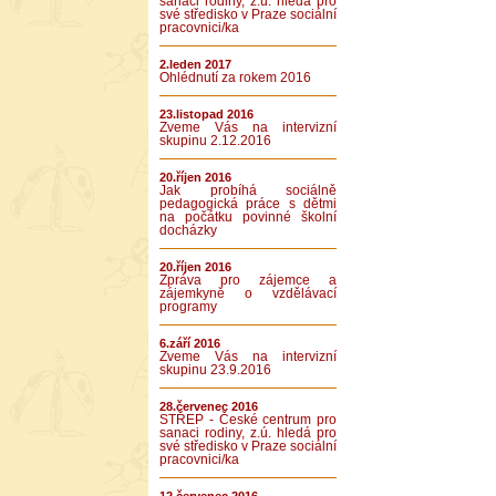
sanaci rodiny, z.ú. hledá pro
své středisko v Praze sociální
pracovnici/ka
2.leden 2017
Ohlédnutí za rokem 2016
23.listopad 2016
Zveme Vás na intervizní
skupinu 2.12.2016
20.říjen 2016
Jak probíhá sociálně
pedagogická práce s dětmi
na počátku povinné školní
docházky
20.říjen 2016
Zpráva pro zájemce a
zájemkyně o vzdělávací
programy
6.září 2016
Zveme Vás na intervizní
skupinu 23.9.2016
28.červenec 2016
STŘEP - České centrum pro
sanaci rodiny, z.ú. hledá pro
své středisko v Praze sociální
pracovnici/ka