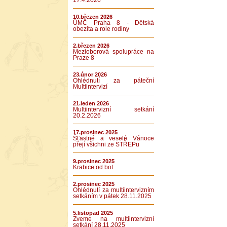
17.4.2026
10.březen 2026
ÚMČ Praha 8 - Dětská
obezita a role rodiny
2.březen 2026
Mezioborová spolupráce na
Praze 8
23.únor 2026
Ohlédnutí za páteční
Multiintervizí
21.leden 2026
Multiintervizní setkání
20.2.2026
17.prosinec 2025
Šťastné a veselé Vánoce
přejí všichni ze STŘEPu
9.prosinec 2025
Krabice od bot
2.prosinec 2025
Ohlédnutí za multiintervizním
setkáním v pátek 28.11.2025
5.listopad 2025
Zveme na multiintervizní
setkání 28.11.2025