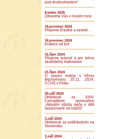
pod drobnohledem"
8.leden 2025
Zdravíme Vás v novém roce
19.prosinec 2024
Přejeme šťastné a veselé...
16.prosinec 2024
Krabice od bot
31.říjen 2024
Přejeme krásné a jen lehce
strašidelný Halloween
21.říjen 2024
O sanaci rodiny s Věrou
Bechyňovou 25.11. 2024,
CČHS v Písku
30.září 2024
Ohlédnutí za XXIV.
Celostátním seminářem
„Aktuální otázky péče o děti
separované od rodičů“
3.září 2024
Ohlédnutí za vzděláváním na
Slovensku
3.září 2024