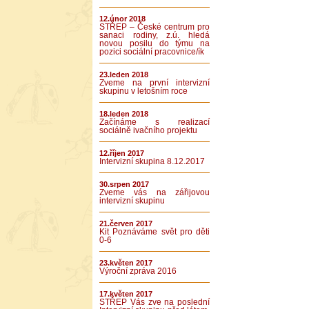
12.únor 2018
STŘEP – České centrum pro
sanaci rodiny, z.ú. hledá
novou posilu do týmu na
pozici sociální pracovnice/ík
23.leden 2018
Zveme na první intervizní
skupinu v letošním roce
18.leden 2018
Začínáme s realizací
sociálně ivačního projektu
12.říjen 2017
Intervizní skupina 8.12.2017
30.srpen 2017
Zveme vás na zářijovou
intervizní skupinu
21.červen 2017
Kit Poznáváme svět pro děti
0-6
23.květen 2017
Výroční zpráva 2016
17.květen 2017
STŘEP Vás zve na poslední