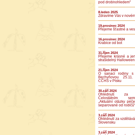
pod drobnohledem"
8.leden 2025
Zdravíme Vás v novém
19.prosinec 2024
Přejeme šťastné a vese
16.prosinec 2024
Krabice od bot
31.říjen 2024
Přejeme krásné a je
strašidelný Halloween
21.říjen 2024
O sanaci rodiny s
Bechyňovou 25.11.
CČHS v Písku
30.září 2024
Ohlédnutí za 
Celostátním semi
„Aktuální otázky péče
separované od rodičů
3.září 2024
Ohlédnutí za vzděláv
Slovensku
3.září 2024