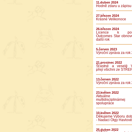
11.duben 2024
Hodně zdaru u zápisu
27.březen 2024
Krásné Velikonoce
26.březen 2024
Licence k použ
Outcomes Star obnov
další rok
5.červen 2023
Výroční zpráva za rok
21.prosinec 2022
Šťastné a veselé 
přejí všichni ze STŘE
13.červen 2022
Výroční zpráva za rok
23.květen 2022
Aktuálne v
multidisciplinárnej
spolupráce
10.květen 2022
Děkujeme Výboru dob
- Nadaci Olgy Havlové
25.duben 2022