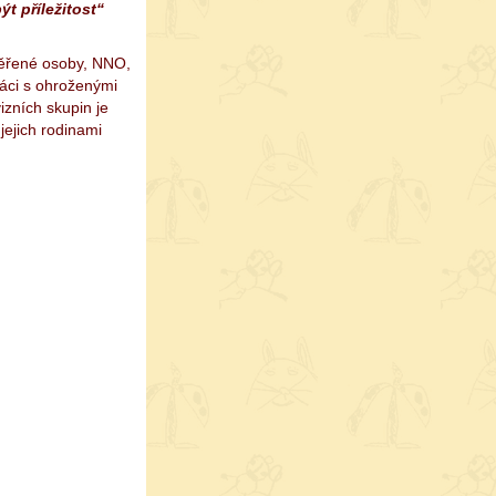
ýt příležitost“
věřené osoby, NNO,
ráci s ohroženými
izních skupin je
jejich rodinami