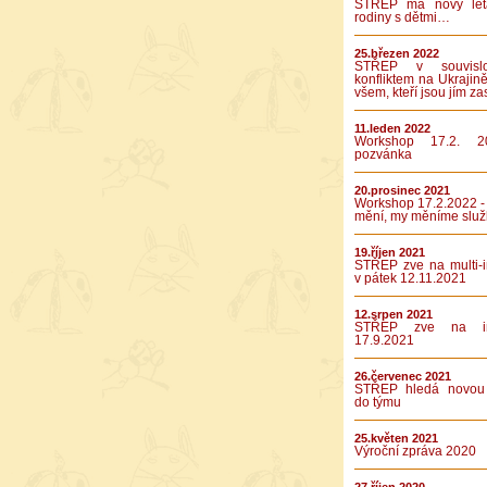
STŘEP má nový let
rodiny s dětmi…
25.březen 2022
STŘEP v souvislo
konfliktem na Ukrajině
všem, kteří jsou jím za
11.leden 2022
Workshop 17.2. 2
pozvánka
20.prosinec 2021
Workshop 17.2.2022 -
mění, my měníme služ
19.říjen 2021
STŘEP zve na multi-in
v pátek 12.11.2021
12.srpen 2021
STŘEP zve na int
17.9.2021
26.červenec 2021
STŘEP hledá novou 
do týmu
25.květen 2021
Výroční zpráva 2020