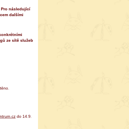
. Pro následující
dcem dalšími
konkrétními
gů ze sítě služeb
těno.
ntrum.cz
do 14.9.