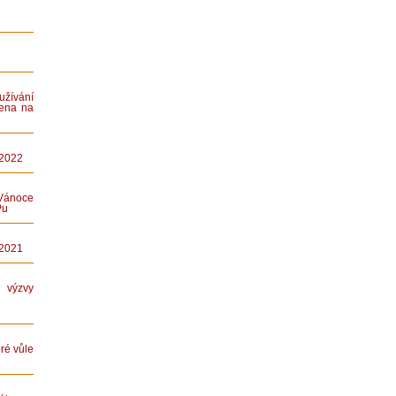
ívání
ena na
 2022
Vánoce
Pu
 2021
ýzvy
ré vůle