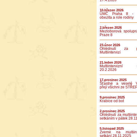
17.4.2026
10.březen 2026
ÚMČ Praha 8 - D
obezita a role rodiny
2.březen 2026
Mezioborová spolupr
Praze 8
23.únor 2026
Ohlédnutí za pá
Multiintervizí
21.leden 2026
Multiintervizní s
20.2.2026
17.prosinec 2025
Šťastné a veselé 
přejí všichni ze STŘE
9.prosinec 2025
Krabice od bot
2.prosinec 2025
Ohlédnutí za multiinte
setkáním v pátek 28.1
5.listopad 2025
Zveme na multiinte
setkání 28.11.2025