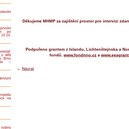
lením
Děkujeme MHMP za zajištění prostor pro intervizi zdar
rvním
ním po
 10.10.
Podpořeno grantem z Islandu, Lichtenštejnska a No
minář:
fondů.
www.fondnno.cz
a
www.eeagrant
 o děti
ů, Brno
iada –
←
Návrat
rvizní
rojektu
nce na
rodiny