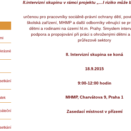
II.
intervizní skupinu v rámci projektu „…I riziko může b
určenou pro pracovníky sociálně-právní ochrany dětí, po
školská zařízení, MHMP a další odborníky věnující se p
dětmi a rodinami na území hl.m. Prahy. Smyslem interv
podpora a propojování při práci s ohroženými dětmi a 
ámi
průřezově sektory
rásné
II. Intervizní skupina se koná
18.9.2015
etkání
9:00-12:00 hodin
MHMP, Charvátova 9, Praha 1
atek
teční
Zasedací místnost v přízemí
etkání