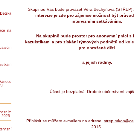
Skupinou Vás bude provázet Věra Bechyňová (STŘEP)
ětská
intervize je zde pro zájemce možnost být průvo
intervizními setkáváními.
áce na
Na skupině bude prostor pro anonymní práci s 
kazuistikami a pro získání týmových podnětů od kole
pro ohrožené děti
teční
a jejich rodiny.
etkání
Vánoce
Pu
Účast je bezplatná. Drobné občerstvení zajiš
rvizním
1.2025
Přihlásit se můžete e-mailem na adrese:
strep.mkon@ce
2015.
rvizní