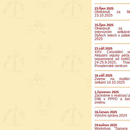
23.říjen 2025
Ohlédnutí za ško
23.10.2025
15.říjen 2025
Ohlédnutí za p
intervizním setká
čtyřech letech v pátek
2025
23.září 2025
XXV. Celostátní se
Aktuální otázky péče
separované od rodič
24-25.9.2025, Tr
Poradenské centrum
16.září 2025
Zveme na multiinte
setkání 10.10.2025
1.červenec 2025
Začínáme s realizací p
Dítě v PPPD a ša
změnu
16.červen 2025
Výroční zpráva 2024
19.květen 2025
Workshop "Sanace 