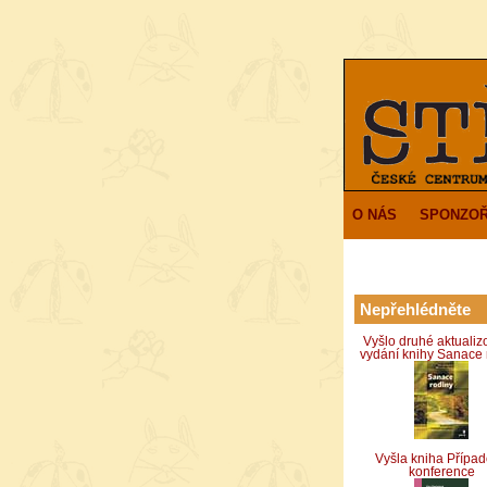
O NÁS
SPONZOŘ
Nepřehlédněte
Vyšlo druhé aktuali
vydání knihy Sanace 
Vyšla kniha Přípa
konference