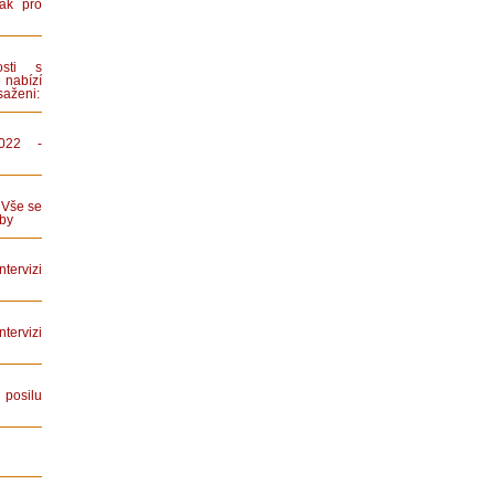
ák pro
sti s
 nabízí
saženi:
022 -
 Vše se
by
tervizi
ervizi
posilu