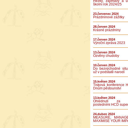
Hezký, zajímavý a ú
školní rok 2024/25
23.červenec 2024
Prázdninové zážitky
28.červen 2024
Krásné prázdniny
17.červen 2024
Výroční zpráva 2023
13.červen 2024
Ozvěny chudoby
10.červen 2024
Do bezvýchodné situ
už v podstatě narodí
15.květen 2024
Tisková konference 
Dnům pěstounství
13.květen 2024
Ohlédnutí za 
posledními HCD supe
24.duben 2024
MEASURE, MANAG
MAXIMISE YOUR IMP