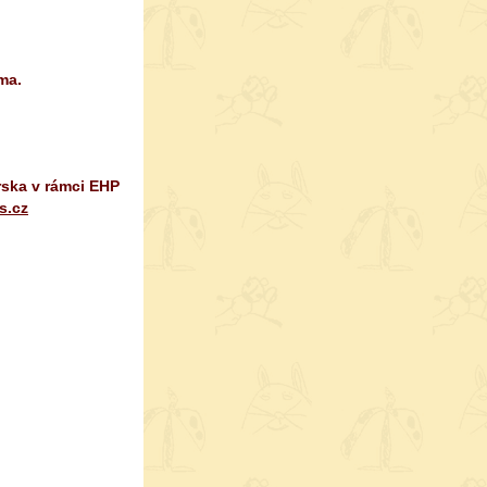
ma.
rska v rámci EHP
s.cz