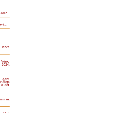
 roce
lé...
n lehce
 Věrou
 2024,
XXIV.
nářem
 o děti
“
áním na