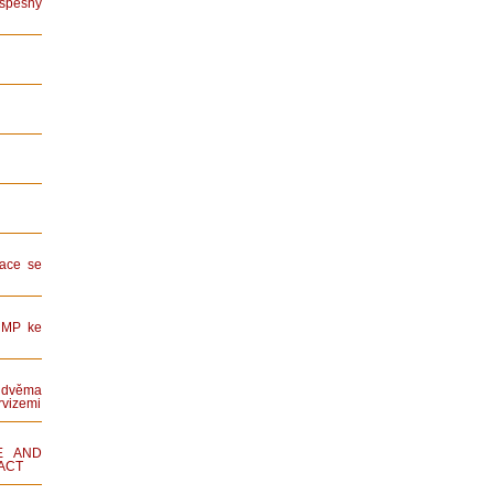
spěšný
ace se
HMP ke
dvěma
rvizemi
E AND
ACT