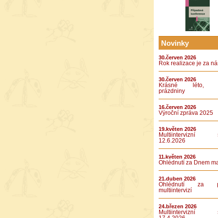
Novinky
30.červen 2026
Rok realizace je za n
30.červen 2026
Krásné léto, k
prázdniny
16.červen 2026
Výroční zpráva 2025
19.květen 2026
Multiintervizní s
12.6.2026
11.květen 2026
Ohlédnutí za Dnem m
21.duben 2026
Ohlédnutí za pá
multiintervizí
24.březen 2026
Multiintervizní s