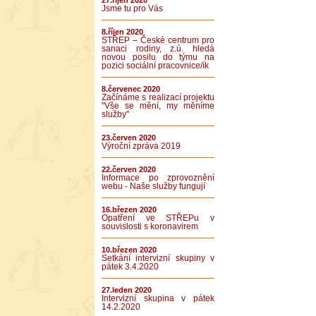
27.říjen 2020
Jsme tu pro Vás
8.říjen 2020
STŘEP – České centrum pro
sanaci rodiny, z.ú. hledá
novou posilu do týmu na
pozici sociální pracovnice/ík
8.červenec 2020
Začínáme s realizací projektu
"Vše se mění, my měníme
služby"
23.červen 2020
Výroční zpráva 2019
22.červen 2020
Informace po zprovoznění
webu - Naše služby fungují
16.březen 2020
Opatření ve STŘEPu v
souvislosti s koronavirem
10.březen 2020
Setkání intervizní skupiny v
pátek 3.4.2020
27.leden 2020
Intervizní skupina v pátek
14.2.2020