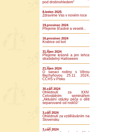
pod drobnohledem"
8.leden 2025
Zdravíme Vás v novém roce
19.prosinec 2024
Přejeme šťastné a veselé...
16.prosinec 2024
Krabice od bot
31.říjen 2024
Přejeme krásné a jen lehce
strašidelný Halloween
21.říjen 2024
O sanaci rodiny s Věrou
Bechyňovou 25.11. 2024,
CČHS v Písku
30.září 2024
Ohlédnutí za XXIV.
Celostátním seminářem
„Aktuální otázky péče o děti
separované od rodičů“
3.září 2024
Ohlédnutí za vzděláváním na
Slovensku
3.září 2024