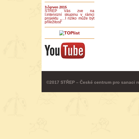
3.červen 2015
STŘEP Vás zve na
I.intervizní skupinu v rámci
projektu „…I riziko může být
příležitost“
©2017 STŘEP – České centrum pro sanaci r