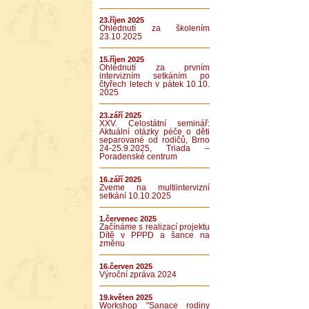
23.říjen 2025
Ohlédnutí za školením
23.10.2025
15.říjen 2025
Ohlédnutí za prvním
intervizním setkáním po
čtyřech letech v pátek 10.10.
2025
23.září 2025
XXV. Celostátní seminář:
Aktuální otázky péče o děti
separované od rodičů, Brno
24-25.9.2025, Triada –
Poradenské centrum
16.září 2025
Zveme na multiintervizní
setkání 10.10.2025
1.červenec 2025
Začínáme s realizací projektu
Dítě v PPPD a šance na
změnu
16.červen 2025
Výroční zpráva 2024
19.květen 2025
Workshop "Sanace rodiny