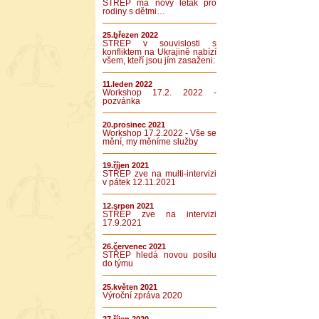
STŘEP má nový leták pro
rodiny s dětmi…
25.březen 2022
STŘEP v souvislosti s
konfliktem na Ukrajině nabízí
všem, kteří jsou jím zasaženi:
11.leden 2022
Workshop 17.2. 2022 -
pozvánka
20.prosinec 2021
Workshop 17.2.2022 - Vše se
mění, my měníme služby
19.říjen 2021
STŘEP zve na multi-intervizi
v pátek 12.11.2021
12.srpen 2021
STŘEP zve na intervizi
17.9.2021
26.červenec 2021
STŘEP hledá novou posilu
do týmu
25.květen 2021
Výroční zpráva 2020