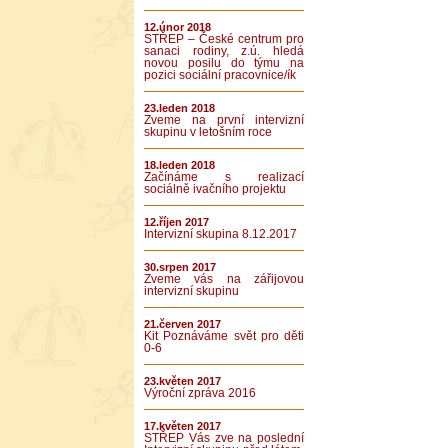
12.únor 2018
STŘEP – České centrum pro
sanaci rodiny, z.ú. hledá
novou posilu do týmu na
pozici sociální pracovnice/ík
23.leden 2018
Zveme na první intervizní
skupinu v letošním roce
18.leden 2018
Začínáme s realizací
sociálně ivačního projektu
12.říjen 2017
Intervizní skupina 8.12.2017
30.srpen 2017
Zveme vás na zářijovou
intervizní skupinu
21.červen 2017
Kit Poznáváme svět pro děti
0-6
23.květen 2017
Výroční zpráva 2016
17.květen 2017
STŘEP Vás zve na poslední