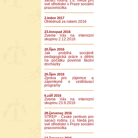
sanaci rodiny, z.ú. hledá pro
své středisko v Praze sociální
pracovnici/ka
2.leden 2017
Ohlédnutí za rokem 2016
23.listopad 2016
Zveme Vás na intervizní
skupinu 2.12.2016
20.říjen 2016
Jak probíhá sociálně
pedagogická práce s dětmi
na počátku povinné školní
docházky
20.říjen 2016
Zpráva pro zájemce a
zájemkyně o vzdělávací
programy
6.září 2016
Zveme Vás na intervizní
skupinu 23.9.2016
28.červenec 2016
STŘEP - České centrum pro
sanaci rodiny, z.ú. hledá pro
své středisko v Praze sociální
pracovnici/ka