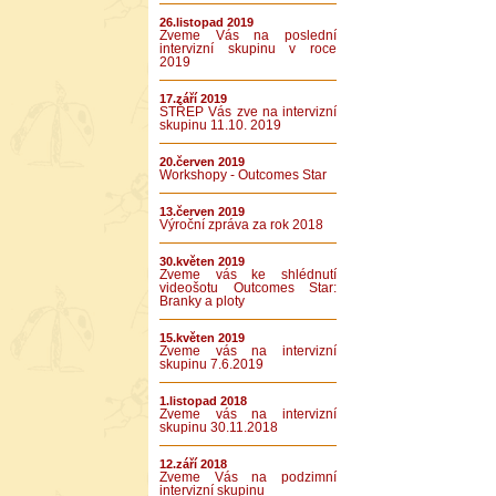
26.listopad 2019
Zveme Vás na poslední
intervizní skupinu v roce
2019
17.září 2019
STŘEP Vás zve na intervizní
skupinu 11.10. 2019
20.červen 2019
Workshopy - Outcomes Star
13.červen 2019
Výroční zpráva za rok 2018
30.květen 2019
Zveme vás ke shlédnutí
videošotu Outcomes Star:
Branky a ploty
15.květen 2019
Zveme vás na intervizní
skupinu 7.6.2019
1.listopad 2018
Zveme vás na intervizní
skupinu 30.11.2018
12.září 2018
Zveme Vás na podzimní
intervizní skupinu