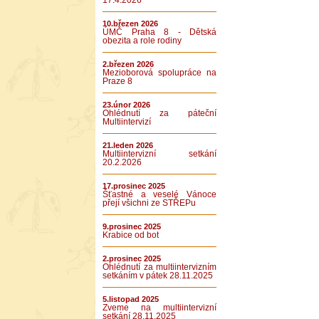
17.4.2026
10.březen 2026
ÚMČ Praha 8 - Dětská
obezita a role rodiny
2.březen 2026
Mezioborová spolupráce na
Praze 8
23.únor 2026
Ohlédnutí za páteční
Multiintervizí
21.leden 2026
Multiintervizní setkání
20.2.2026
17.prosinec 2025
Šťastné a veselé Vánoce
přejí všichni ze STŘEPu
9.prosinec 2025
Krabice od bot
2.prosinec 2025
Ohlédnutí za multiintervizním
setkáním v pátek 28.11.2025
5.listopad 2025
Zveme na multiintervizní
setkání 28.11.2025