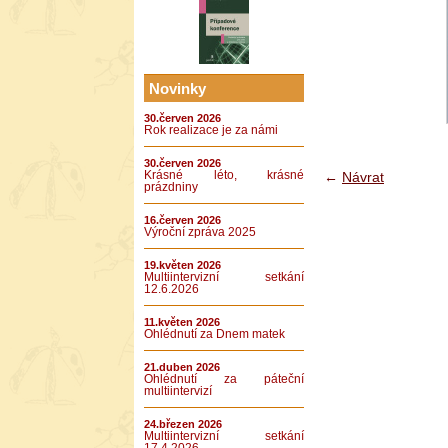
Novinky
30.červen 2026
Rok realizace je za námi
30.červen 2026
←
Návrat
Krásné léto, krásné
prázdniny
16.červen 2026
Výroční zpráva 2025
19.květen 2026
Multiintervizní setkání
12.6.2026
11.květen 2026
Ohlédnutí za Dnem matek
21.duben 2026
Ohlédnutí za páteční
multiintervizí
24.březen 2026
Multiintervizní setkání