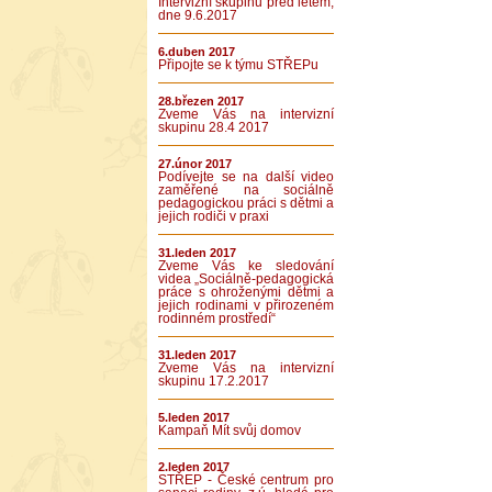
Intervizní skupinu před létem,
dne 9.6.2017
6.duben 2017
Připojte se k týmu STŘEPu
28.březen 2017
Zveme Vás na intervizní
skupinu 28.4 2017
27.únor 2017
Podívejte se na další video
zaměřené na sociálně
pedagogickou práci s dětmi a
jejich rodiči v praxi
31.leden 2017
Zveme Vás ke sledování
videa „Sociálně-pedagogická
práce s ohroženými dětmi a
jejich rodinami v přirozeném
rodinném prostředí“
31.leden 2017
Zveme Vás na intervizní
skupinu 17.2.2017
5.leden 2017
Kampaň Mít svůj domov
2.leden 2017
STŘEP - České centrum pro