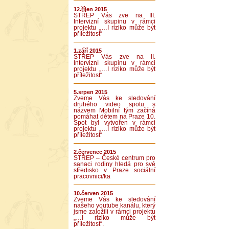
12.říjen 2015
STŘEP Vás zve na III.
Intervizní skupinu v rámci
projektu „…I riziko může být
příležitost“
1.září 2015
STŘEP Vás zve na II.
Intervizní skupinu v rámci
projektu „…I riziko může být
příležitost“
5.srpen 2015
Zveme Vás ke sledování
druhého video spotu s
názvem Mobilní tým začíná
pomáhat dětem na Praze 10.
Spot byl vytvořen v rámci
projektu „…I riziko může být
příležitost“
2.červenec 2015
STŘEP – České centrum pro
sanaci rodiny hledá pro své
středisko v Praze sociální
pracovnici/ka
10.červen 2015
Zveme Vás ke sledování
našeho youtube kanálu, který
jsme založili v rámci projektu
„…I riziko může být
příležitost“.