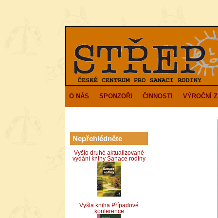
O NÁS
SPONZOŘI
ČINNOSTI
VÝROČNÍ 
Nepřehlédněte
Vyšlo druhé aktualizované
vydání knihy Sanace rodiny
Vyšla kniha Případové
konference