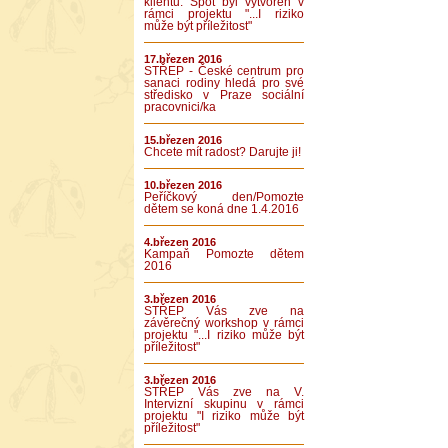
klientů. Spot byl vytvořen v
rámci projektu "...I riziko
může být příležitost"
17.březen 2016
STŘEP - České centrum pro
sanaci rodiny hledá pro své
středisko v Praze sociální
pracovnici/ka
15.březen 2016
Chcete mít radost? Darujte ji!
10.březen 2016
Peříčkový den/Pomozte
dětem se koná dne 1.4.2016
4.březen 2016
Kampaň Pomozte dětem
2016
3.březen 2016
STŘEP Vás zve na
závěrečný workshop v rámci
projektu "...I riziko může být
příležitost"
3.březen 2016
STŘEP Vás zve na V.
Intervizní skupinu v rámci
projektu "I riziko může být
příležitost"