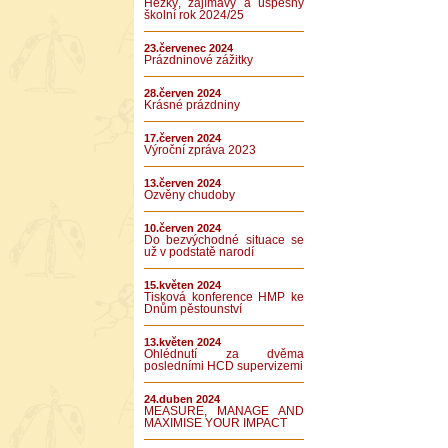
Hezký, zajímavý a úspěšný
školní rok 2024/25
23.červenec 2024
Prázdninové zážitky
28.červen 2024
Krásné prázdniny
17.červen 2024
Výroční zpráva 2023
13.červen 2024
Ozvěny chudoby
10.červen 2024
Do bezvýchodné situace se
už v podstatě narodí
15.květen 2024
Tisková konference HMP ke
Dnům pěstounství
13.květen 2024
Ohlédnutí za dvěma
posledními HCD supervizemi
24.duben 2024
MEASURE, MANAGE AND
MAXIMISE YOUR IMPACT