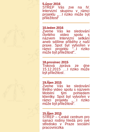
5.únor 2016
STŘEP Vás zve na IV.
Intervizní skupinu v rámci
projektu „…I riziko může být
příležitost“
10.leden 2016
Zveme Vás ke sledování
čtvrtého video spotu s
názvem Intervizní setkání
aneb sdílíme příběhy z naší
praxe. Spot byl vytvořen v
rámci projektu "...I riziko
může být příležitost"..
18.prosinec 2015
Tisková zpráva ze dne
15.12.2015 ….I riziko může
být příležitost .
19.říjen 2015
Zveme Vás ke sledování
třetího video spotu s názvem
Mobilní tým pohledem
klientky. Spot byl vytvořen v
rámci projektu „…I riziko
může být příležitost“.
15.říjen 2015
STŘEP – České centrum pro
sanaci rodiny hledá pro své
středisko v Praze sociální
pracovnici/ka