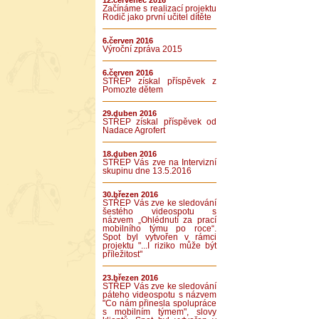
12.červenec 2016
Začínáme s realizací projektu
Rodič jako první učitel dítěte
6.červen 2016
Výroční zpráva 2015
6.červen 2016
STŘEP získal příspěvek z
Pomozte dětem
29.duben 2016
STŘEP získal příspěvek od
Nadace Agrofert
18.duben 2016
STŘEP Vás zve na Intervizní
skupinu dne 13.5.2016
30.březen 2016
STŘEP Vás zve ke sledování
šestého videospotu s
názvem „Ohlédnutí za prací
mobilního týmu po roce“.
Spot byl vytvořen v rámci
projektu "...I riziko může být
příležitost"
23.březen 2016
STŘEP Vás zve ke sledování
páteho videospotu s názvem
"Co nám přinesla spolupráce
s mobilním týmem", slovy