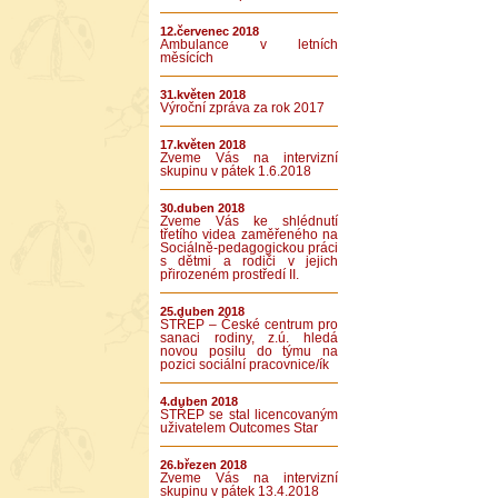
12.červenec 2018
Ambulance v letních
měsících
31.květen 2018
Výroční zpráva za rok 2017
17.květen 2018
Zveme Vás na intervizní
skupinu v pátek 1.6.2018
30.duben 2018
Zveme Vás ke shlédnutí
třetího videa zaměřeného na
Sociálně-pedagogickou práci
s dětmi a rodiči v jejich
přirozeném prostředí II.
25.duben 2018
STŘEP – České centrum pro
sanaci rodiny, z.ú. hledá
novou posilu do týmu na
pozici sociální pracovnice/ík
4.duben 2018
STŘEP se stal licencovaným
uživatelem Outcomes Star
26.březen 2018
Zveme Vás na intervizní
skupinu v pátek 13.4.2018