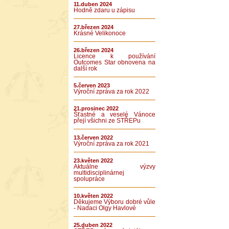
11.duben 2024
Hodně zdaru u zápisu
27.březen 2024
Krásné Velikonoce
26.březen 2024
Licence k používání
Outcomes Star obnovena na
další rok
5.červen 2023
Výroční zpráva za rok 2022
21.prosinec 2022
Šťastné a veselé Vánoce
přejí všichni ze STŘEPu
13.červen 2022
Výroční zpráva za rok 2021
23.květen 2022
Aktuálne výzvy
multidisciplinárnej
spolupráce
10.květen 2022
Děkujeme Výboru dobré vůle
- Nadaci Olgy Havlové
25.duben 2022