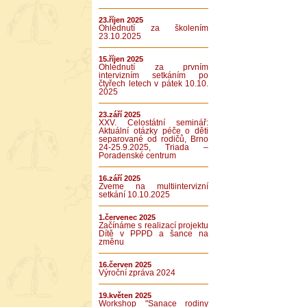
23.říjen 2025
Ohlédnutí za školením
23.10.2025
15.říjen 2025
Ohlédnutí za prvním
intervizním setkáním po
čtyřech letech v pátek 10.10.
2025
23.září 2025
XXV. Celostátní seminář:
Aktuální otázky péče o děti
separované od rodičů, Brno
24-25.9.2025, Triada –
Poradenské centrum
16.září 2025
Zveme na multiintervizní
setkání 10.10.2025
1.červenec 2025
Začínáme s realizací projektu
Dítě v PPPD a šance na
změnu
16.červen 2025
Výroční zpráva 2024
19.květen 2025
Workshop "Sanace rodiny