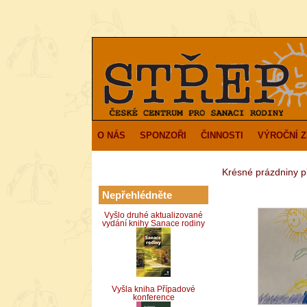
O NÁS
SPONZOŘI
ČINNOSTI
VÝROČNÍ 
Krésné prázdniny p
Nepřehlédněte
Vyšlo druhé aktualizované
vydání knihy Sanace rodiny
Vyšla kniha Případové
konference