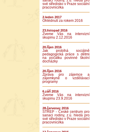
sanaci rodiny, z.ú. hledá pro
své středisko v Praze sociální
pracovnici/ka
2.leden 2017
Ohlédnutí za rokem 2016
23.listopad 2016
Zveme Vás na intervizní
skupinu 2.12.2016
20.říjen 2016
Jak probíhá sociálně
pedagogická práce s dětmi
na počátku povinné školní
docházky
20.říjen 2016
Zpráva pro zájemce a
zájemkyně o vzdělávací
programy
6.září 2016
Zveme Vás na intervizní
skupinu 23.9.2016
28.červenec 2016
STŘEP - České centrum pro
sanaci rodiny, z.ú. hledá pro
své středisko v Praze sociální
pracovnici/ka