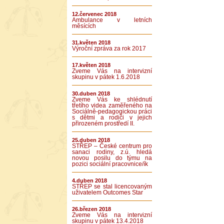
12.červenec 2018
Ambulance v letních
měsících
31.květen 2018
Výroční zpráva za rok 2017
17.květen 2018
Zveme Vás na intervizní
skupinu v pátek 1.6.2018
30.duben 2018
Zveme Vás ke shlédnutí
třetího videa zaměřeného na
Sociálně-pedagogickou práci
s dětmi a rodiči v jejich
přirozeném prostředí II.
25.duben 2018
STŘEP – České centrum pro
sanaci rodiny, z.ú. hledá
novou posilu do týmu na
pozici sociální pracovnice/ík
4.duben 2018
STŘEP se stal licencovaným
uživatelem Outcomes Star
26.březen 2018
Zveme Vás na intervizní
skupinu v pátek 13.4.2018