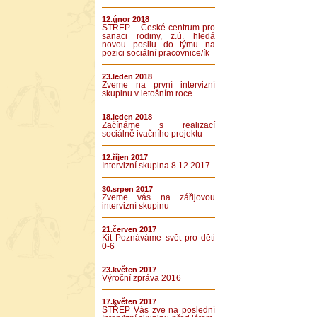
12.únor 2018
STŘEP – České centrum pro
sanaci rodiny, z.ú. hledá
novou posilu do týmu na
pozici sociální pracovnice/ík
23.leden 2018
Zveme na první intervizní
skupinu v letošním roce
18.leden 2018
Začínáme s realizací
sociálně ivačního projektu
12.říjen 2017
Intervizní skupina 8.12.2017
30.srpen 2017
Zveme vás na zářijovou
intervizní skupinu
21.červen 2017
Kit Poznáváme svět pro děti
0-6
23.květen 2017
Výroční zpráva 2016
17.květen 2017
STŘEP Vás zve na poslední