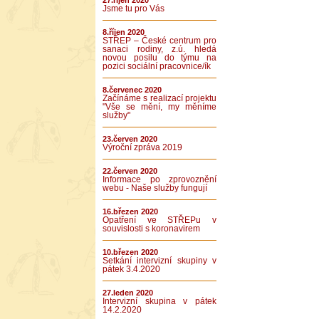
27.říjen 2020
Jsme tu pro Vás
8.říjen 2020
STŘEP – České centrum pro
sanaci rodiny, z.ú. hledá
novou posilu do týmu na
pozici sociální pracovnice/ík
8.červenec 2020
Začínáme s realizací projektu
"Vše se mění, my měníme
služby"
23.červen 2020
Výroční zpráva 2019
22.červen 2020
Informace po zprovoznění
webu - Naše služby fungují
16.březen 2020
Opatření ve STŘEPu v
souvislosti s koronavirem
10.březen 2020
Setkání intervizní skupiny v
pátek 3.4.2020
27.leden 2020
Intervizní skupina v pátek
14.2.2020