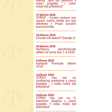
klientů. Spot byl vytvořen v
rámci projektu "...I riziko
může být příležitost"
17.březen 2016
STŘEP - České centrum pro
sanaci rodiny hledá pro své
středisko v Praze sociální
pracovnici/ka
15.březen 2016
Chcete mít radost? Darujte ji!
10.březen 2016
Peříčkový den/Pomozte
dětem se koná dne 1.4.2016
4.březen 2016
Kampaň Pomozte dětem
2016
3.březen 2016
STŘEP Vás zve na
závěrečný workshop v rámci
projektu "...I riziko může být
příležitost"
3.březen 2016
STŘEP Vás zve na V.
Intervizní skupinu v rámci
projektu "I riziko může být
příležitost"