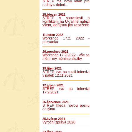
STŘEP má nový leták pro
rodiny s dětmi…
25.březen 2022
STŘEP v souvislosti s
konfliktem na Ukrajině nabízí
všem, kteří jsou jím zasaženi:
11.leden 2022
Workshop 17.2. 2022 -
pozvánka
20.prosinec 2021
Workshop 17.2.2022 - Vše se
mění, my měníme služby
19.říjen 2021
STŘEP zve na multi-intervizi
v pátek 12.11.2021
12.srpen 2021
STŘEP zve na intervizi
17.9.2021
26.červenec 2021
STŘEP hledá novou posilu
do týmu
25.květen 2021
Výroční zpráva 2020