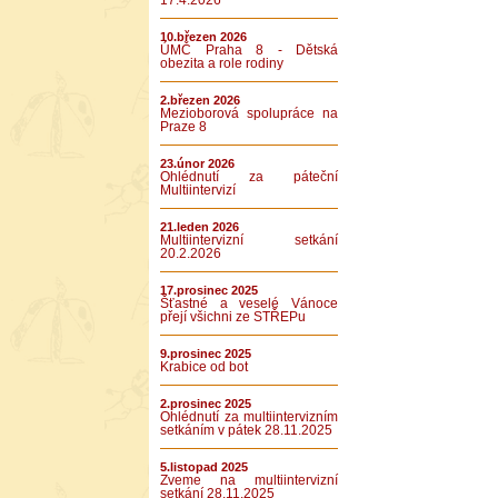
17.4.2026
10.březen 2026
ÚMČ Praha 8 - Dětská
obezita a role rodiny
2.březen 2026
Mezioborová spolupráce na
Praze 8
23.únor 2026
Ohlédnutí za páteční
Multiintervizí
21.leden 2026
Multiintervizní setkání
20.2.2026
17.prosinec 2025
Šťastné a veselé Vánoce
přejí všichni ze STŘEPu
9.prosinec 2025
Krabice od bot
2.prosinec 2025
Ohlédnutí za multiintervizním
setkáním v pátek 28.11.2025
5.listopad 2025
Zveme na multiintervizní
setkání 28.11.2025