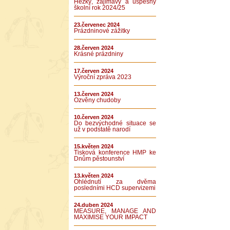
Hezký, zajímavý a úspěšný
školní rok 2024/25
23.červenec 2024
Prázdninové zážitky
28.červen 2024
Krásné prázdniny
17.červen 2024
Výroční zpráva 2023
13.červen 2024
Ozvěny chudoby
10.červen 2024
Do bezvýchodné situace se
už v podstatě narodí
15.květen 2024
Tisková konference HMP ke
Dnům pěstounství
13.květen 2024
Ohlédnutí za dvěma
posledními HCD supervizemi
24.duben 2024
MEASURE, MANAGE AND
MAXIMISE YOUR IMPACT