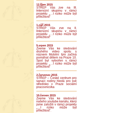
12.říjen 2015
STŘEP Vás zve na III.
Intervizní skupinu v rámci
projektu „…I riziko může být
příležitost“
1.září 2015
STŘEP Vás zve na II.
Intervizní skupinu v rámci
projektu „…I riziko může být
příležitost“
5.srpen 2015
Zveme Vás ke sledování
druhého video spotu s
názvem Mobilní tým začíná
pomáhat dětem na Praze 10.
Spot byl vytvořen v rámci
projektu „…I riziko může být
příležitost“
2.červenec 2015
STŘEP – České centrum pro
sanaci rodiny hledá pro své
středisko v Praze sociální
pracovnici/ka
10.červen 2015
Zveme Vás ke sledování
našeho youtube kanálu, který
jsme založili v rámci projektu
„…I riziko může být
příležitost“.