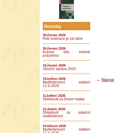
Novinky
30.červen 2026
Rok realizace je za námi
30.červen 2026
Krásné léto, krásné
prázdniny
16.červen 2026
Výroční zpráva 2025
19.květen 2026
←
Návrat
Multiintervizní setkání
12.6.2026
11.květen 2026
Ohlédnutí za Dnem matek
21.duben 2026
Ohlédnutí za páteční
multiintervizí
24.březen 2026
Multiintervizní setkání