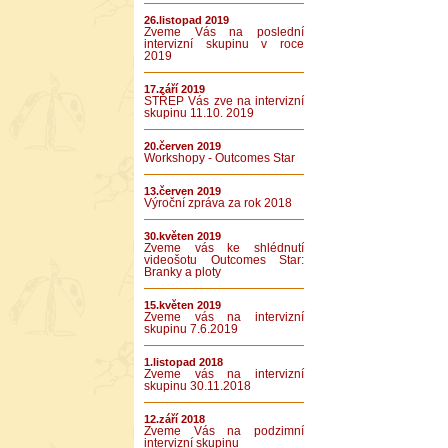
26.listopad 2019
Zveme Vás na poslední
intervizní skupinu v roce
2019
17.září 2019
STŘEP Vás zve na intervizní
skupinu 11.10. 2019
20.červen 2019
Workshopy - Outcomes Star
13.červen 2019
Výroční zpráva za rok 2018
30.květen 2019
Zveme vás ke shlédnutí
videošotu Outcomes Star:
Branky a ploty
15.květen 2019
Zveme vás na intervizní
skupinu 7.6.2019
1.listopad 2018
Zveme vás na intervizní
skupinu 30.11.2018
12.září 2018
Zveme Vás na podzimní
intervizní skupinu