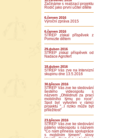
12.červenec 2016
Začínáme s realizací projektu
Rodič jako první učitel dítěte
6.červen 2016
Výroční zpráva 2015
6.červen 2016
STŘEP získal příspěvek z
Pomozte dětem
29.duben 2016
STŘEP získal příspěvek od
Nadace Agrofert
18.duben 2016
STŘEP Vás zve na Intervizní
skupinu dne 13.5.2016
30.březen 2016
STŘEP Vás zve ke sledování
šestého videospotu s
názvem „Ohlédnutí za prací
mobilního týmu po roce“.
Spot byl vytvořen v rámci
projektu "...I riziko může být
příležitost"
23.březen 2016
STŘEP Vás zve ke sledování
páteho videospotu s názvem
"Co nám přinesla spolupráce
s mobilním týmem", slovy