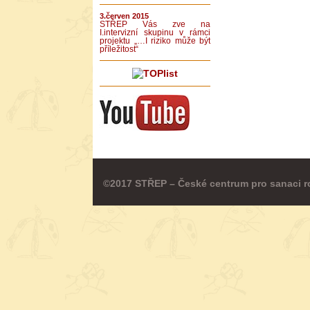
3.červen 2015
STŘEP Vás zve na
I.intervizní skupinu v rámci
projektu „…I riziko může být
příležitost“
©2017 STŘEP – České centrum pro sanaci r