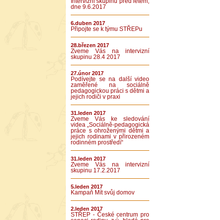
Intervizní skupinu před létem,
dne 9.6.2017
6.duben 2017
Připojte se k týmu STŘEPu
28.březen 2017
Zveme Vás na intervizní
skupinu 28.4 2017
27.únor 2017
Podívejte se na další video
zaměřené na sociálně
pedagogickou práci s dětmi a
jejich rodiči v praxi
31.leden 2017
Zveme Vás ke sledování
videa „Sociálně-pedagogická
práce s ohroženými dětmi a
jejich rodinami v přirozeném
rodinném prostředí“
31.leden 2017
Zveme Vás na intervizní
skupinu 17.2.2017
5.leden 2017
Kampaň Mít svůj domov
2.leden 2017
STŘEP - České centrum pro