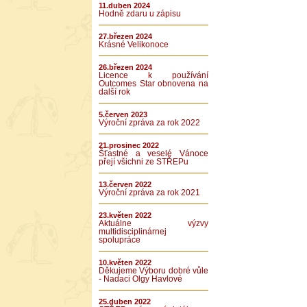
11.duben 2024
Hodně zdaru u zápisu
27.březen 2024
Krásné Velikonoce
26.březen 2024
Licence k používání
Outcomes Star obnovena na
další rok
5.červen 2023
Výroční zpráva za rok 2022
21.prosinec 2022
Šťastné a veselé Vánoce
přejí všichni ze STŘEPu
13.červen 2022
Výroční zpráva za rok 2021
23.květen 2022
Aktuálne výzvy
multidisciplinárnej
spolupráce
10.květen 2022
Děkujeme Výboru dobré vůle
- Nadaci Olgy Havlové
25.duben 2022